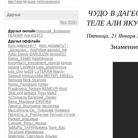
мистика
музыка
непознанное
ЧУДО В ДАГЕ
Друзья
-
ТЕЛЕ АЛИ ЯК
Все (658)
Друзья онлайн
Николай_Кофырин
Пятница, 21 Января 
ГЕАНИР
ilya-m1972
Друзья оффлайн
Знамение
Кого давно нет?
Кого добавить?
-
_Шоколад_-
AmAyfaar
apostol_nik
Aster-Deiniz
BARGUZIN
dervish52
Elena_33480
Hatshepsoot
konsyltacii_Investment_objects
ksynai
lazana
LebWohl
Lida_shaliminova
lola_Djin
lud09
LUTERRR
Margy-
Seagull
mimozochka
MISTER_MIGELL
Nebulus
Nick-Stranger
Nomo_Familiano
nurtay
Praskoveja_Nelken
REMEUR
Rost
SkaLight
tantana
Tyres
ValeZ
Астронель
Валерий_Ланин
Вера_Маркина
ЕЖИЧКА
Лариса_Воронина
лиссиччка
МыслЯтель
Он_
Плерома
Примэси
Рецепты_и_Рукоделие
Ритуля-тутуля
Рыжая_красивая
Сияние_Розы_Жизни
ТаМаРа_ТАРАНЬжина
Таня_Вас
Татьянка-Ижевчанка
Шмелева_Светлана
Эльдис