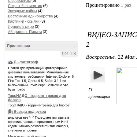
Сюрреализм
(6)
Процитировано
1 раз
Секрет бессмертия
(6)
Звездные войны
(4)
Восточные единоборства
(4)
Картинки - ссылки
(3)
Лучшие в мире
(3)
ВИДЕО-ЗАПИС
Аборигены. Пигмеи
(3)
2
Приложения
-
Все (16)
Воскресенье, 22 Мая 
Я - фотограф
Плагин для публикации фотографий в
дневнике пользователя. Минимальные
системные требования: Internet Explorer 6,
Fire Fox 1.5, Opera 9.5, Safari 3.1.1 со
включенным JavaScript. Возможно это
будет рабо
71
ТоррНАДО - торрент-трекер для
просмотров
блогов
ТоррНАДО - торрент-трекер для блогов
Всегда под рукой
аналогов нет ^_^ Позволяет вставить в
профиль панель с произвольным Html-
кодом. Можно разместить там банеры,
счетчики и прочее
Музыкальный плеер