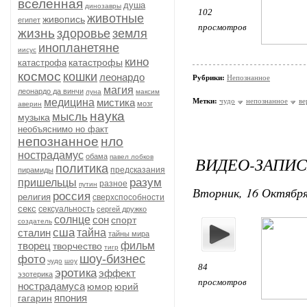
вселенная
душа
динозавры
102
животные
живопись
египет
просмотров
жизнь
здоровье
земля
инопланетяне
иисус
кино
катастрофы
катастрофа
космос
кошки
леонардо
Рубрики:
Непознанное
магия
леонардо да винчи
луна
максим
медицина
мистика
Метки:
чудо
непознанное
ве
мозг
аверин
наука
мысль
музыка
необъяснимо но факт
непознанное
нло
нострадамус
обама
павел лобков
ВИДЕО-ЗАПИСЬ
политика
предсказания
пирамиды
разум
пришельцы
разное
путин
Вторник, 16 Октября
россия
религия
сверхспособности
секс
сексуальность
сергей дружко
солнце
сон
спорт
создатель
сша
сталин
тайна
тайны мира
творец
фильм
творчество
тигр
шоу-бизнес
фото
чудо
шоу
84
эротика
эффект
эзотерика
просмотров
нострадамуса
юмор
юрий
япония
гагарин