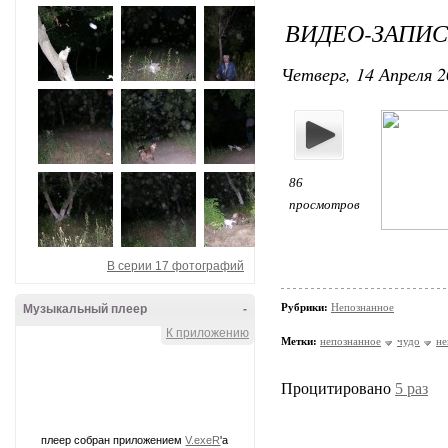
ВИДЕО-ЗАПИС
Четверг, 14 Апреля 2
86
просмотров
В серии 17 фотографий
Рубрики:
Непознанное
Музыкальный плеер
-
К приложению
Метки:
непознанное
чудо
не
Процитировано
5 раз
плеер собран приложением
V.exeR
'а