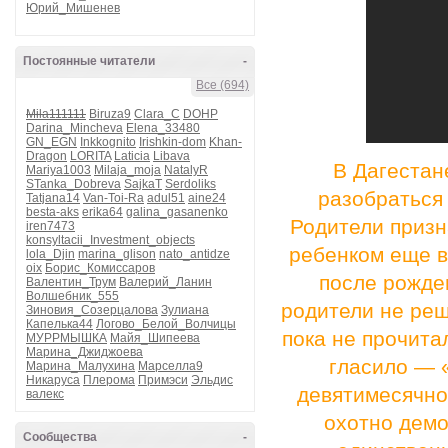
Юрий_Мишенев
Постоянные читатели
-
Все (694)
Mila111111
Biruza9
Clara_C
DOHP
Darina_Mincheva
Elena_33480
GN_EGN
Inkkognito
Irishkin-dom
Khan-
Dragon
LORITA
Laticia
Libava
В Дагестан
Mariya1003
Milaja_moja
NatalyR
STanka_Dobreva
SajkaT
Serdoliks
разобраться
Tatjana14
Van-Toi-Ra
adul51
aine24
besta-aks
erika64
galina_gasanenko
Родители призн
iren7473
konsyltacii_Investment_objects
ребенком еще в 
lola_Djin
marina_glison
nato_antidze
oix
Борис_Комиссаров
после рожде
Валентин_Трум
Валерий_Ланин
Волшебник_555
родители не реш
Зиновия_Созерцалова
Зулиана
Капелька44
Логово_Белой_Волчицы
пока не прочита
МУРРМЫШКА
Майя_Шипеева
Марина_Джиджоева
гласило — 
Марина_Малухина
Марселла9
Никаруса
Плерома
Примэси
Эльдис
девятимесячно
валекс
охотно демо
Сообщества
-