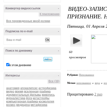
ВИДЕО-ЗА
Конвертер видеоссылок
-
ПРИЗНАНИЕ. Н
К приложению
Все переведенные мной ролики
Пятница, 01 Апреля 2
Подписка по e-mail
-
Поиск по дневнику
-
60
просмотров
в этом дневнике
Рубрики:
Непознанное
Интересы
-
Все (38)
Метки:
непознанное
вера
ис
анатомия
апокалипсис
астрофизика
видео
время
вселенная
графика
Процитировано
2 раз
документальные фильмы
живопись
журналистика
йога
катастрофы
компьютерная графика
космология
космос
медицина
метафизика