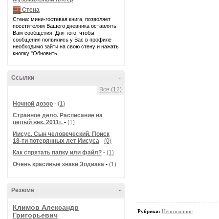
Стена
Стена: мини-гостевая книга, позволяет
посетителям Вашего дневника оставлять
Вам сообщения. Для того, чтобы
сообщения появились у Вас в профиле
необходимо зайти на свою стену и нажать
кнопку "Обновить
Ссылки
-
Все (12)
Ночной дозор
-
(1)
Странное дело. Расписание на
целый век. 2011г.
-
(1)
Иисус. Сын человеческий. Поиск
18-ти потерянных лет Иисуса
-
(0)
Как спрятать папку или файл?
-
(1)
Очень красивые знаки Зодиака
-
(1)
Резюме
-
Климов Александр
Рубрики:
Непознанное
Григорьевич