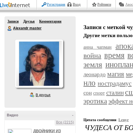
Регистрация
Вход
Рейтинги
Авос
Записи
Друзья
Комментарии
Записи с меткой ч
Alexandr master
Другие метки пользо
апок
анна чапман
время
в
война
земля
иноплан
магия
ме
леонардо
нло
нострадамус
с
сталин
сон
спорт
В друзья
эротика
эффект н
Видео
-
Цитата сообщения
Lenyr
Все (2215)
ЧУДЕСА ОТ БО
ДВОЙНИКИ ИЗ