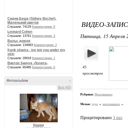
Сидни Беше (Sidney Bechet).
ВИДЕО-ЗАПИС
Маленький цветок
Слушали: 74129
Комментарии: 0
Leonard Cohen
Пятница, 15 Апреля 2
Слушали: 13761
Комментарии: 3
Вальс дождя
Слушали: 134683
Комментарии: 2
frank sinatra - ive got you under my
skin
Слушали: 28918
Комментарии: 1
Виктор Зинчук -Лолита-
45
Слушали: 65485
Комментарии: 0
просмотров
Фотоальбом
-
Все (45)
Рубрики:
Непознанное
Метки:
чудо
непознанное
Процитировано
3 раз
Кошки