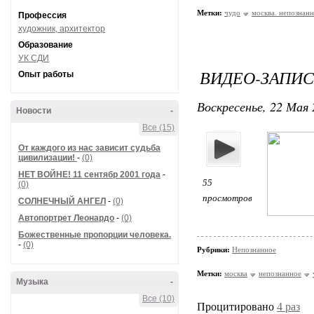
Метки:
чудо
москва. непознан
Профессия
художник, архитектор
Образование
УК СДИ
ВИДЕО-ЗАПИС
Опыт работы
Воскресенье, 22 Мая 
Новости
-
Все (15)
От каждого из нас зависит судьба
цивилизации!
-
(0)
НЕТ ВОЙНЕ! 11 сентябр 2001 года
-
55
(0)
просмотров
СОЛНЕЧНЫЙ АНГЕЛ
-
(0)
Автопортрет Леонардо
-
(0)
Божественные пропорции человека.
-
(0)
Рубрики:
Непознанное
Метки:
москва
непознанное
Музыка
-
Все (10)
Процитировано
4 раз