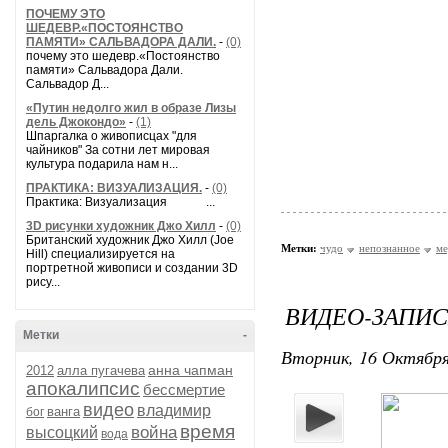
ПОЧЕМУ ЭТО
ШЕДЕВР.«ПОСТОЯНСТВО
ПАМЯТИ» САЛЬВАДОРА ДАЛИ.
-
(0)
почему это шедевр.«Постоянство
памяти» Сальвадора Дали.
Сальвадор Д...
«Путин недолго жил в образе Лизы
дель Джокондо»
-
(1)
Шпаргалка о живописцах "для
чайников" За сотни лет мировая
культура подарила нам н...
ПРАКТИКА: ВИЗУАЛИЗАЦИЯ.
-
(0)
Практика: Визуализация ...
3D рисунки художник Джо Хилл
-
(0)
Британский художник Джо Хилл (Joe
Метки:
чудо
непознанное
ме
Hill) специализируется на
портретной живописи и создании 3D
рису...
ВИДЕО-ЗАПИСЬ
Метки
-
Вторник, 16 Октября
анна чапман
2012
алла пугачева
апокалипсис
бессмертие
видео
владимир
ванга
бог
время
война
высоцкий
вода