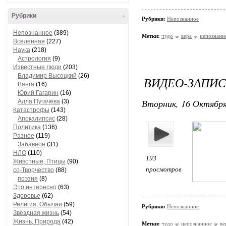
Рубрики
-
Рубрики:
Непознанное
Непознанное
(389)
Метки:
чудо
вера
непознанн
Вселенная
(227)
Наука
(218)
Астрология
(9)
Известные люди
(203)
Владимир Высоцкий
(26)
ВИДЕО-ЗАПИСЬ
Ванга
(16)
Юрий Гагарин
(16)
Вторник, 16 Октября
Алла Пугачёва
(3)
Катастрофы
(143)
Апокалипсис
(28)
Политика
(136)
Разное
(119)
Забавное
(31)
НЛО
(110)
193
Животные, Птицы
(90)
просмотров
со-Творчество
(88)
поэзия
(8)
Это интересно
(63)
Здоровье
(62)
Религия, Обычаи
(59)
Рубрики:
Непознанное
Звёздная жизнь
(54)
Жизнь, Природа
(42)
Метки:
чудо
непознанное
ве