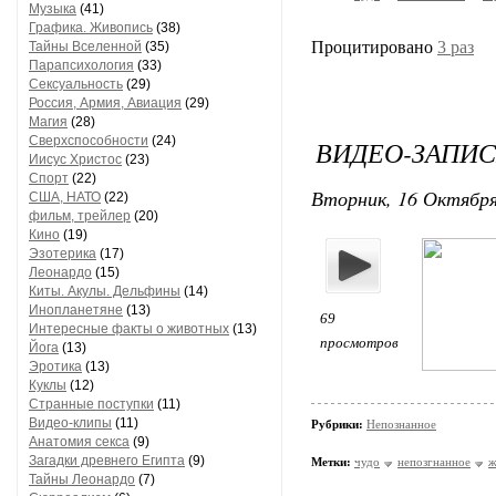
Музыка
(41)
Графика. Живопись
(38)
Процитировано
3 раз
Тайны Вселенной
(35)
Парапсихология
(33)
Сексуальность
(29)
Россия, Армия, Авиация
(29)
Магия
(28)
Сверхспособности
(24)
ВИДЕО-ЗАПИСЬ
Иисус Христос
(23)
Спорт
(22)
Вторник, 16 Октября
США, НАТО
(22)
фильм, трейлер
(20)
Кино
(19)
Эзотерика
(17)
Леонардо
(15)
Киты. Акулы. Дельфины
(14)
Инопланетяне
(13)
69
Интересные факты о животных
(13)
просмотров
Йога
(13)
Эротика
(13)
Куклы
(12)
Странные поступки
(11)
Видео-клипы
(11)
Рубрики:
Непознанное
Анатомия секса
(9)
Загадки древнего Египта
(9)
Метки:
чудо
непозгнанное
ж
Тайны Леонардо
(7)