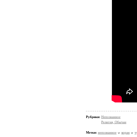
Рубрики:
Непознанное
Религия, Обычаи
Метки:
непознанное
коран
ч