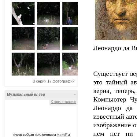
Леонардо да В
Существует ве
это тайный ав
В серии 17 фотографий
верна, теперь
Музыкальный плеер
-
Компьютер Чу
К приложению
Леонардо да 
известный авт
изображение о
нем нет ни 
плеер собран приложением
V.exeR
'а