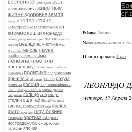
вселенная
душа
динозавры
Бо
животные
живопись
египет
cjf
жизнь
здоровье
земля
инопланетяне
иисус
кино
катастрофы
катастрофа
космос
кошки
леонардо
Рубрики:
Леонардо
магия
леонардо да винчи
луна
максим
Метки:
леонардо да винчи
лео
медицина
мистика
мозг
аверин
наука
мысль
музыка
необъяснимо но факт
Процитировано
1 раз
непознанное
нло
нострадамус
обама
павел лобков
политика
предсказания
пирамиды
разум
пришельцы
разное
путин
ЛЕОНАРДО Д
россия
религия
сверхспособности
секс
сексуальность
сергей дружко
солнце
сон
спорт
создатель
Четверг, 17 Апреля 2
сша
сталин
тайна
тайны мира
творец
фильм
творчество
тигр
шоу-бизнес
фото
чудо
шоу
эротика
эффект
эзотерика
нострадамуса
юмор
юрий
япония
гагарин