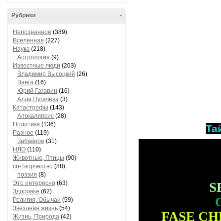
Рубрики
-
Непознанное
(389)
Вселенная
(227)
Наука
(218)
Астрология
(9)
Известные люди
(203)
Владимир Высоцкий
(26)
Ванга
(16)
Юрий Гагарин
(16)
Алла Пугачёва
(3)
Катастрофы
(143)
Апокалипсис
(28)
Политика
(136)
Та
Разное
(119)
Забавное
(31)
НЛО
(110)
Животные, Птицы
(90)
со-Творчество
(88)
поэзия
(8)
Это интересно
(63)
S
Здоровье
(62)
Религия, Обычаи
(59)
Звёздная жизнь
(54)
FASE CH
Жизнь, Природа
(42)