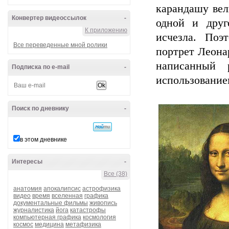
карандашу вел
Конвертер видеоссылок
-
одной и друг
К приложению
исчезла. По
Все переведенные мной ролики
портрет Леона
написанный 
Подписка по e-mail
-
использование
Поиск по дневнику
-
в этом дневнике
Интересы
-
Все (38)
анатомия
апокалипсис
астрофизика
видео
время
вселенная
графика
документальные фильмы
живопись
журналистика
йога
катастрофы
компьютерная графика
космология
космос
медицина
метафизика