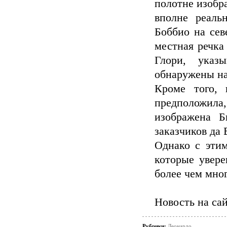
полотне изобра
вполне реаль
Боббио на сев
местная речка
Глори, указ
обнаружены на
Кроме того, 
предположила
изображена 
заказчиков да 
Однако с этим
которые увер
более чем мно
Новость на са
Рубрики:
Леонардо