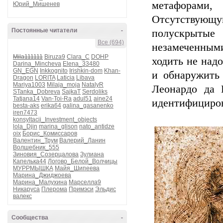
метафорами, 
Юрий_Мишенев
Отсутствующу
Постоянные читатели
-
полускрытые 
Все (694)
незамеченным
Mila111111
Biruza9
Clara_C
DOHP
ходить не над
Darina_Mincheva
Elena_33480
GN_EGN
Inkkognito
Irishkin-dom
Khan-
и обнаружить
Dragon
LORITA
Laticia
Libava
Mariya1003
Milaja_moja
NatalyR
Леонардо да 
STanka_Dobreva
SajkaT
Serdoliks
Tatjana14
Van-Toi-Ra
adul51
aine24
идентифициров
besta-aks
erika64
galina_gasanenko
iren7473
konsyltacii_Investment_objects
lola_Djin
marina_glison
nato_antidze
oix
Борис_Комиссаров
Валентин_Трум
Валерий_Ланин
Волшебник_555
Зиновия_Созерцалова
Зулиана
Капелька44
Логово_Белой_Волчицы
МУРРМЫШКА
Майя_Шипеева
Марина_Джиджоева
Марина_Малухина
Марселла9
Никаруса
Плерома
Примэси
Эльдис
валекс
Сообщества
-