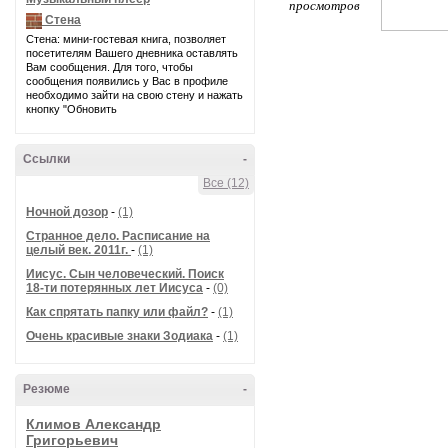
просмотров
Стена
Стена: мини-гостевая книга, позволяет
посетителям Вашего дневника оставлять
Вам сообщения. Для того, чтобы
сообщения появились у Вас в профиле
необходимо зайти на свою стену и нажать
кнопку "Обновить
Ссылки
-
Все (12)
Ночной дозор
-
(1)
Странное дело. Расписание на
целый век. 2011г.
-
(1)
Иисус. Сын человеческий. Поиск
18-ти потерянных лет Иисуса
-
(0)
Как спрятать папку или файл?
-
(1)
Очень красивые знаки Зодиака
-
(1)
Резюме
-
Климов Александр
Григорьевич