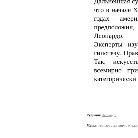
Дальнейшая су
что в начале X
годах — амери
предположил,
Леонардо.
Эксперты изу
гипотезу. Прав
Так, искусст
всемирно при
категорически
Рубрики:
Леонардо
Метки:
леонардо да винчи
джо