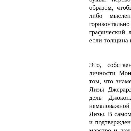
образом, чтоб
либо мыслен
горизонтально
графический л
если толщина 
Это, собств
личности Мон
том, что знам
Лизы Джерард
дель Джокон
немаловажной
Лизы. В самом
и подтвержден
маэстро и даж