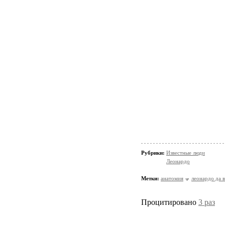
Рубрики:
Известные люди
Леонардо
Метки:
анатомия
леонардо да 
Процитировано
3 раз