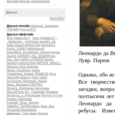
мистика
музыка
непознанное
Друзья
-
Все (658)
Друзья онлайн
Николай_Кофырин
ГЕАНИР
ilya-m1972
Друзья оффлайн
Кого давно нет?
Кого добавить?
-
_Шоколад_-
AmAyfaar
apostol_nik
Aster-Deiniz
BARGUZIN
dervish52
Elena_33480
Hatshepsoot
Леонардо да В
konsyltacii_Investment_objects
ksynai
lazana
LebWohl
Lida_shaliminova
Лувр. Париж
lola_Djin
lud09
LUTERRR
Margy-
Seagull
mimozochka
MISTER_MIGELL
Nebulus
Nick-Stranger
Nomo_Familiano
nurtay
Однако, обо в
Praskoveja_Nelken
REMEUR
Rost
SkaLight
tantana
Tyres
ValeZ
Все творчест
Астронель
Валерий_Ланин
Вера_Маркина
ЕЖИЧКА
загадки, вопро
Лариса_Воронина
лиссиччка
МыслЯтель
Он_
Плерома
Примэси
полтысячи лет 
Рецепты_и_Рукоделие
Ритуля-тутуля
Рыжая_красивая
Леонардо да
Сияние_Розы_Жизни
ТаМаРа_ТАРАНЬжина
Таня_Вас
ребусы. Изве
Татьянка-Ижевчанка
Шмелева_Светлана
Эльдис