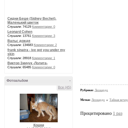
Сидни Беше (Sidney Bechet).
Маленький цветок
Слушали: 74129
Комментарии: 0
Leonard Cohen
Слушали: 13761
Комментарии: 3
Вальс дождя
Слушали: 134683
Комментарии: 2
frank sinatra - ive got you under my
skin
Слушали: 28918
Комментарии: 1
Виктор Зинчук -Лолита-
Слушали: 65485
Комментарии: 0
Фотоальбом
-
Все (45)
Рубрики:
Леонардо
Метки:
Леонардо
Тайная вечер
Процитировано
1 раз
Кошки