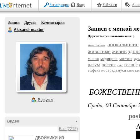
Регистрация
Вход
Рейтинги
Авос
Записи
Друзья
Комментарии
Записи с меткой л
Alexandr master
Другие метки пользователя ↓
апокалипсис
анна чапман
жизнь
животные
здор
магия
медицина
мистика
муз
разум
россия
солнце
секс
эффект нострадамуса
юмор
юри
БОЖЕСТВЕН
В друзья
Среда, 03 Сентября 2
pos
Видео
-
А
Все (2215)
ч
ДВОЙНИКИ ИЗ