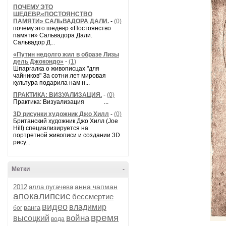
ПОЧЕМУ ЭТО
ШЕДЕВР.«ПОСТОЯНСТВО
ПАМЯТИ» САЛЬВАДОРА ДАЛИ.
-
(0)
почему это шедевр.«Постоянство
памяти» Сальвадора Дали.
Сальвадор Д...
«Путин недолго жил в образе Лизы
дель Джокондо»
-
(1)
Шпаргалка о живописцах "для
чайников" За сотни лет мировая
культура подарила нам н...
ПРАКТИКА: ВИЗУАЛИЗАЦИЯ.
-
(0)
Практика: Визуализация ...
3D рисунки художник Джо Хилл
-
(0)
Британский художник Джо Хилл (Joe
Hill) специализируется на
портретной живописи и создании 3D
рису...
Метки
-
анна чапман
2012
алла пугачева
апокалипсис
бессмертие
видео
владимир
ванга
бог
время
война
высоцкий
вода