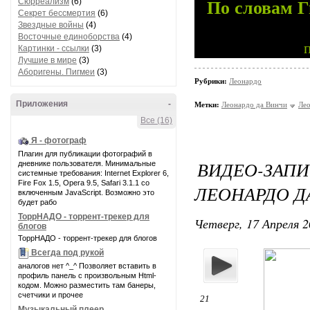
Сюрреализм
(6)
По словам Г
Секрет бессмертия
(6)
Звездные войны
(4)
Восточные единоборства
(4)
Картинки - ссылки
(3)
Лучшие в мире
(3)
Аборигены. Пигмеи
(3)
Рубрики:
Леонардо
Приложения
-
Метки:
Леонардо да Винчи
Ле
Все (16)
Я - фотограф
Плагин для публикации фотографий в
ВИДЕО-ЗА
дневнике пользователя. Минимальные
системные требования: Internet Explorer 6,
Fire Fox 1.5, Opera 9.5, Safari 3.1.1 со
ЛЕОНАРДО Д
включенным JavaScript. Возможно это
будет рабо
ТоррНАДО - торрент-трекер для
Четверг, 17 Апреля 2
блогов
ТоррНАДО - торрент-трекер для блогов
Всегда под рукой
аналогов нет ^_^ Позволяет вставить в
профиль панель с произвольным Html-
кодом. Можно разместить там банеры,
счетчики и прочее
21
Музыкальный плеер