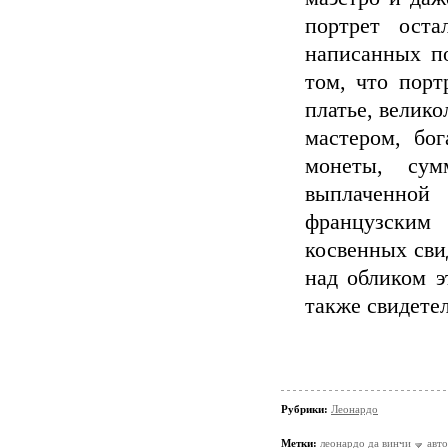
портрет оста
написанных по
том, что порт
платье, велик
мастером, бо
монеты, су
выплаченно
французским
косвенных сви
над обликом э
также свидете
Рубрики:
Леонардо
Метки:
леонардо да винчи
авт