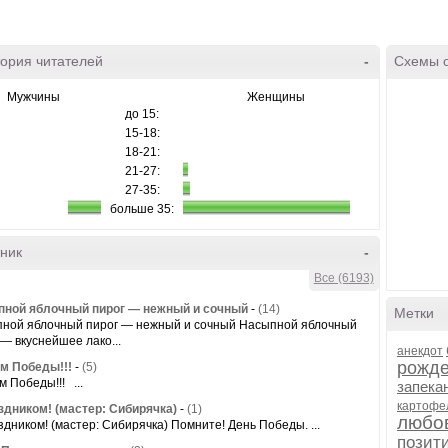
ория читателей
-
Схемы 
Мужчины
Женщины
до 15:
15-18:
18-21:
21-27:
27-35:
больше 35:
ник
-
Все (6193)
ной яблочный пирог — нежный и сочный
-
(14)
Метки
ной яблочный пирог — нежный и сочный Насыпной яблочный
 — вкуснейшее лако...
анекдот
рожд
м Победы!!!
-
(5)
м Победы!!! ...
запека
картофе
здником! (мастер: Сибирячка)
-
(1)
любо
здником! (мастер: Сибирячка) Помните! День Победы. ...
позит