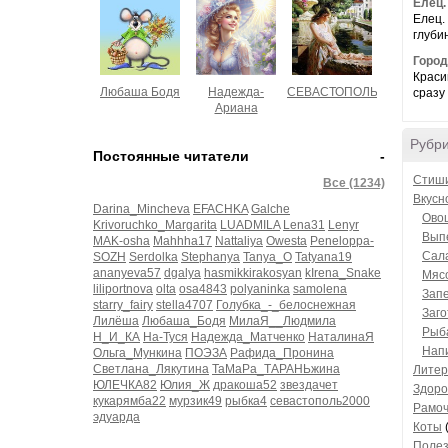
Елец.
Елец.
глубин
Город
Краси
Любаша Бодя
Надежда-
СЕВАСТОПОЛЬЧАНОЧКА
сразу
Ариана
Рубр
Постоянные читатели
-
Стиш
Все (1234)
Вкусн
Darina_Mincheva
EFACHKA
Galche
Ово
Krivoruchko_Margarita
LUADMILA
Lena31
Lenyr
Вып
MAK-osha
Mahhha17
Nattaliya
Owesta
Peneloppa-
Сал
SOZH
Serdolka
Stephanya
Tanya_O
Tatyana19
ananyeva57
dgalya
hasmikkirakosyan
kIrena_Snake
Мясо
liliportnova
olta
osa4843
polyaninka
samolena
Зап
starry_fairy
stella4707
Голубка_-_белоснежная
Заго
Лилёша
Любаша_Бодя
МилаЯ__Людмила
Рыб
Н_И_КА
На-Туся
Надежда_Матченко
НаталинаЯ
Нап
Ольга_Мункина
ПОЭЗА
Рафида_Пронина
Светлана_Лякутина
ТаМаРа_ТАРАНЬжина
Литер
ЮЛЕЧКА82
Юлия_Ж
дракоша52
звездачет
Здоро
кукарямба22
мурзик49
рыбка4
севастополь2000
Рамоч
эдуарда
Коты
Полез