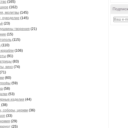
ство
(165)
-шное
(162)
Подписк
ия, молитвы
(145)
, рукоделие
(145)
ьё
(23)
нушкины творения
(21)
ание
(15)
тополь
(115)
а
(110)
 корабли
(106)
оты
(91)
атрицы
(83)
ты, кино
(74)
(71)
ки
(60)
строфы
(59)
ка
(58)
алки
(53)
ирные изделия
(44)
и
(38)
, соборы, церкви
(36)
шоп
(33)
номия
(29)
вариат
(25)