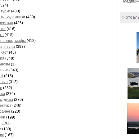
Медицин
(524)
турки
(480)
Фотоал
ны, художники
(439)
ествия
(436)
нки
(416)
та
(415)
нанное, мифы
(412)
а, песни
(393)
каст
(45)
ия
(348)
ановы
(3)
ники
(343)
т!
(315)
тные
(313)
е
(282)
ажи
(276)
с, душа
(270)
ектура
(246)
однее
(220)
коп
(199)
ы
(191)
и
(189)
ик
(167)