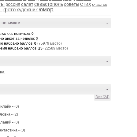
стих
ты
россия
салат
севастополь
советы
счастье
юмор
фото
художник
рш
 новичкам
-
екалось новичков:
0
но анкет за неделю:
0
лю набрано баллов:
0
(75979 место)
ремя набрано баллов:
25
(22589 место)
-
ка
-
Все (24)
Онлайн
-
(0)
оловка
-
(2)
еланий
-
(0)
нтастика
-
(0)