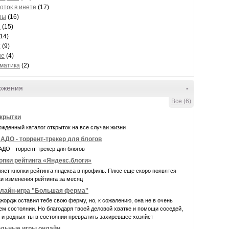
оток в инете
(17)
ры
(16)
и
(15)
14)
т
(9)
ые
(4)
матика
(2)
ожения
-
Все (6)
крытки
жденный каталог открыток на все случаи жизни
АДО - торрент-трекер для блогов
ДО - торрент-трекер для блогов
опки рейтинга «Яндекс.блоги»
яет кнопки рейтинга яндекса в профиль. Плюс еще скоро появятся
и изменения рейтинга за месяц
лайн-игра "Большая ферма"
жордж оставил тебе свою ферму, но, к сожалению, она не в очень
м состоянии. Но благодаря твоей деловой хватке и помощи соседей,
 и родных ты в состоянии превратить захиревшее хозяйст
льные игры онлайн