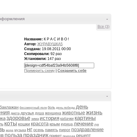
оформления
-
Все (3)
Название:
К Р А С И В О !
Автор:
ЖУРАВУШКА5
Создана:
19.08.2011 00:00
Скопировали:
92 раз
Установили:
147 раз
Примерить схему
|
Cохранить себе
-
день
баклажан
боль
бессмертный полк
день победы
жизнь
ения
животные
друзья
душа
женщина
диета
здоровье
картины
история
нка
кабачки
зима
коты
лечение
красота
кошки
крым
ль
курица
лук
вь
нг
поздравление
пирог
осень
память
музыка
море
праздник
польза
ив
рецепт
привет
природа