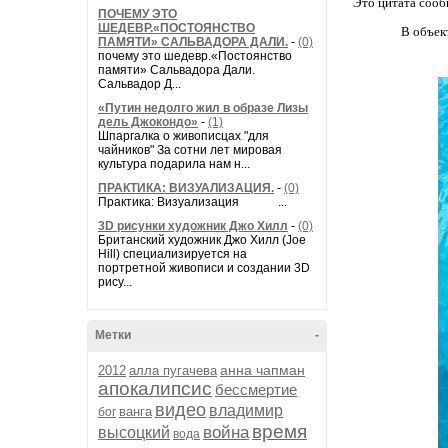
Это цитата соо
ПОЧЕМУ ЭТО
ШЕДЕВР.«ПОСТОЯНСТВО
В объек
ПАМЯТИ» САЛЬВАДОРА ДАЛИ.
-
(0)
почему это шедевр.«Постоянство
памяти» Сальвадора Дали.
Сальвадор Д...
«Путин недолго жил в образе Лизы
дель Джокондо»
-
(1)
Шпаргалка о живописцах "для
чайников" За сотни лет мировая
культура подарила нам н...
ПРАКТИКА: ВИЗУАЛИЗАЦИЯ.
-
(0)
Практика: Визуализация ...
3D рисунки художник Джо Хилл
-
(0)
Британский художник Джо Хилл (Joe
Hill) специализируется на
портретной живописи и создании 3D
рису...
Метки
-
анна чапман
2012
алла пугачева
апокалипсис
бессмертие
видео
владимир
ванга
бог
время
война
высоцкий
вода