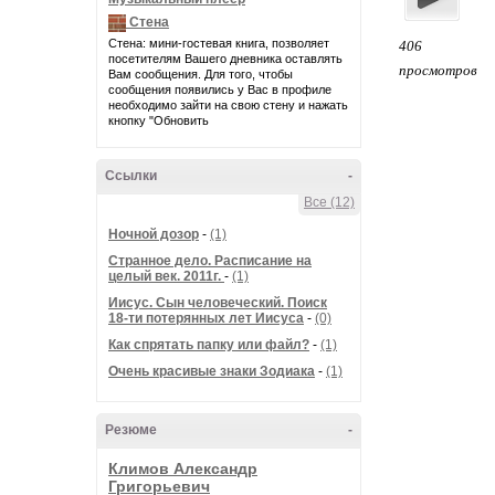
Стена
Стена: мини-гостевая книга, позволяет
406
посетителям Вашего дневника оставлять
просмотров
Вам сообщения. Для того, чтобы
сообщения появились у Вас в профиле
необходимо зайти на свою стену и нажать
кнопку "Обновить
Ссылки
-
Все (12)
Ночной дозор
-
(1)
Странное дело. Расписание на
целый век. 2011г.
-
(1)
Иисус. Сын человеческий. Поиск
18-ти потерянных лет Иисуса
-
(0)
Как спрятать папку или файл?
-
(1)
Очень красивые знаки Зодиака
-
(1)
Резюме
-
Климов Александр
Григорьевич