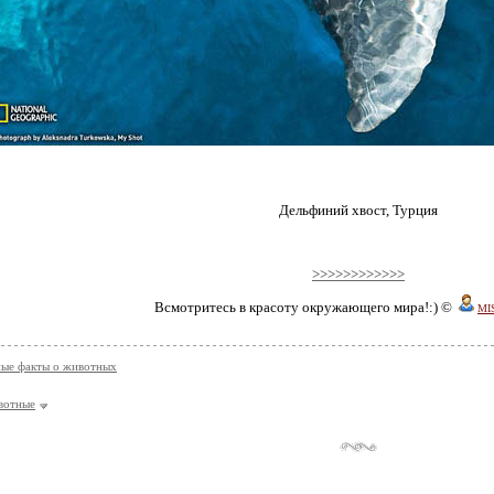
Дельфиний хвост, Турция
>>>>>>>>>>>>
Всмотритесь в красоту окружающего мира!:) ©
MI
ые факты о животных
вотные