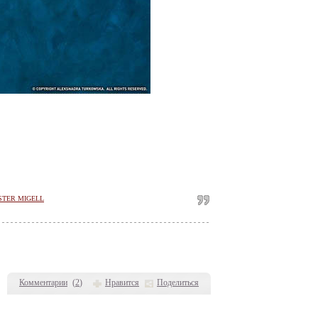
STER MIGELL
Комментарии
(
2
)
Нравится
Поделиться