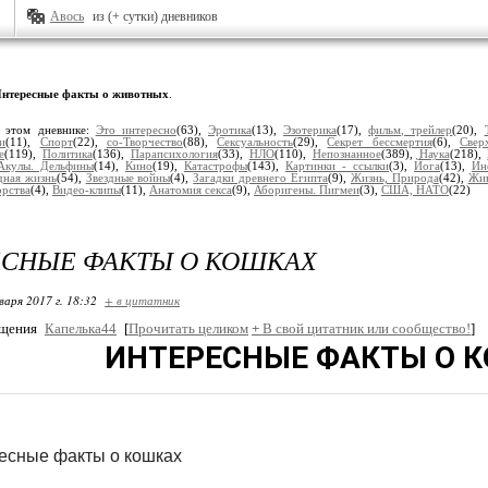
Авось
из (+ сутки) дневников
нтересные факты о животных
.
 этом дневнике:
Это интересно
(63),
Эротика
(13),
Эзотерика
(17),
фильм, трейлер
(20),
и
(11),
Спорт
(22),
со-Творчество
(88),
Сексуальность
(29),
Секрет бессмертия
(6),
Свер
е
(119),
Политика
(136),
Парапсихология
(33),
НЛО
(110),
Непознанное
(389),
Наука
(218),
Акулы. Дельфины
(14),
Кино
(19),
Катастрофы
(143),
Картинки - ссылки
(3),
Йога
(13),
Ин
дная жизнь
(54),
Звездные войны
(4),
Загадки древнего Египта
(9),
Жизнь, Природа
(42),
Жив
орства
(4),
Видео-клипы
(11),
Анатомия секса
(9),
Аборигены. Пигмеи
(3),
США, НАТО
(22)
ЕСНЫЕ ФАКТЫ О КОШКАХ
варя 2017 г. 18:32
+ в цитатник
бщения
Капелька44
[
Прочитать целиком
+
В свой цитатник или сообщество!
]
ИНТЕРЕСНЫЕ ФАКТЫ О 