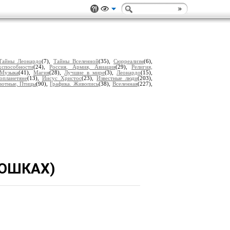
Тайны Леонардо
(7),
Тайны Вселенной
(35),
Сюрреализм
(6),
хспособности
(24),
Россия, Армия, Авиация
(29),
Религия,
Музыка
(41),
Магия
(28),
Лучшие в мире
(3),
Леонардо
(15),
опланетяне
(13),
Иисус Христос
(23),
Известные люди
(203),
отные, Птицы
(90),
Графика. Живопись
(38),
Вселенная
(227),
КОШКАХ)