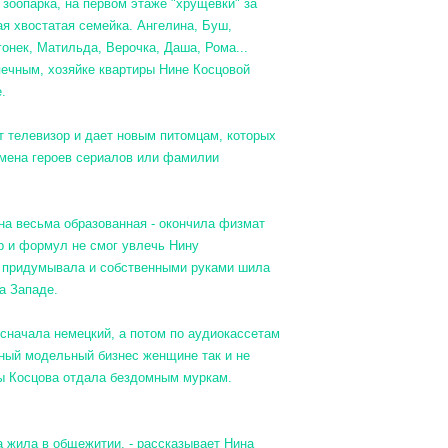
 зоопарка, на первом этаже "хрущевки" за
я хвостатая семейка. Ангелина, Буш,
онек, Матильда, Верочка, Даша, Рома...
ечным, хозяйке квартиры Нине Косцовой
.
ет телевизор и дает новым питомцам, которых
имена героев сериалов или фамилии
на весьма образованная - окончила физмат
р и формул не смог увлечь Нину
- придумывала и собственными руками шила
а Западе.
сначала немецкий, а потом по аудиокассетам
дный модельный бизнес женщине так и не
лы Косцова отдала бездомным муркам.
а жила в общежитии, - рассказывает Нина