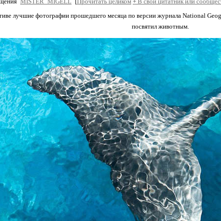
бщения
MISTER_MIGELL
[
Прочитать целиком
+
В свой цитатник или сообщес
тиве лучшие фотографии прошедшего месяца по версии журнала National Geog
посвятил животным.