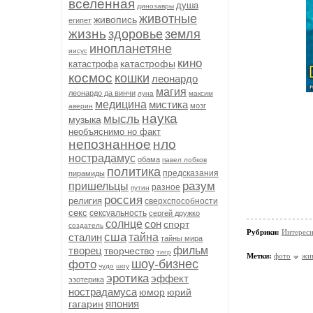
вселенная
душа
динозавры
животные
живопись
египет
жизнь
здоровье
земля
инопланетяне
иисус
кино
катастрофы
катастрофа
космос
кошки
леонардо
магия
леонардо да винчи
луна
максим
медицина
мистика
мозг
аверин
наука
мысль
музыка
необъяснимо но факт
непознанное
нло
нострадамус
обама
павел лобков
политика
предсказания
пирамиды
разум
пришельцы
разное
путин
россия
религия
сверхспособности
секс
сексуальность
сергей дружко
солнце
сон
спорт
создатель
Рубрики:
Интересн
сша
сталин
тайна
тайны мира
творец
фильм
творчество
тигр
Метки:
фото
жи
шоу-бизнес
фото
чудо
шоу
эротика
эффект
эзотерика
нострадамуса
юмор
юрий
япония
гагарин