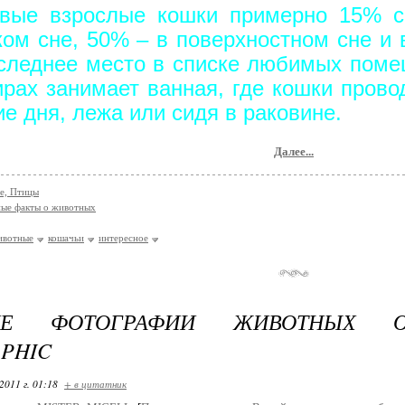
вые взрослые кошки примерно 15% с
ком сне, 50% – в поверхностном сне и 
следнее место в списке любимых поме
ирах занимает ванная, где кошки пров
ие дня, лежа или сидя в раковине.
Далее...
е, Птицы
ые факты о животных
ивотные
кошачьи
интересное
ИЕ ФОТОГРАФИИ ЖИВОТНЫХ О
PHIC
2011 г. 01:18
+ в цитатник