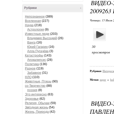
ВИДЕО-
Рубрики
-
200926
Непознанное
(389)
Четверг, 15 Июля 
Вселенная
(227)
Наука
(218)
Астрология
(9)
Известные люди
(203)
Владимир Высоцкий
(26)
Ванга
(16)
30
Юрий Гагарин
(16)
Алла Пугачёва
(3)
просмотров
Катастрофы
(143)
Апокалипсис
(28)
Политика
(136)
Разное
(119)
Рубрики:
Интересн
Забавное
(31)
НЛО
(110)
Метки:
super
ho
Животные, Птицы
(90)
со-Творчество
(88)
поэзия
(8)
Это интересно
(63)
Здоровье
(62)
ВИДЕО
Религия, Обычаи
(59)
Звёздная жизнь
(54)
ПАВЛЕН
Жизнь, Природа
(42)