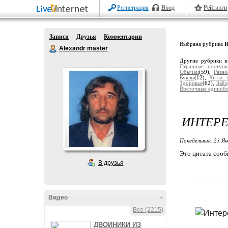
Регистрация
Вход
Рейтинги
Записи
Друзья
Комментарии
Выбрана рубрика
И
Alexandr master
Другие рубрики в
Странные поступк
Обычаи
(59),
Разно
Куклы
(12),
Киты. 
Здоровье
(62),
Звёз
Восточные единоб
ИНТЕР
Понедельник, 23 Ян
Это цитата соо
В друзья
Видео
-
Все (2215)
ДВОЙНИКИ ИЗ