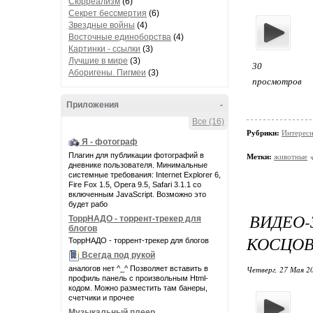
Сюрреализм
(6)
Секрет бессмертия
(6)
Звездные войны
(4)
Восточные единоборства
(4)
Картинки - ссылки
(3)
Лучшие в мире
(3)
30
Аборигены. Пигмеи
(3)
просмотров
Приложения
-
Все (16)
Рубрики:
Интересн
Я - фотограф
Плагин для публикации фотографий в
Метки:
животные
дневнике пользователя. Минимальные
системные требования: Internet Explorer 6,
Fire Fox 1.5, Opera 9.5, Safari 3.1.1 со
включенным JavaScript. Возможно это
будет рабо
ВИДЕО
ТоррНАДО - торрент-трекер для
блогов
КОСЦО
ТоррНАДО - торрент-трекер для блогов
Всегда под рукой
аналогов нет ^_^ Позволяет вставить в
Четверг, 27 Мая 20
профиль панель с произвольным Html-
кодом. Можно разместить там банеры,
счетчики и прочее
Музыкальный плеер