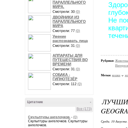
ПАРАЛЛЕЛЬНОГО
Здоро
МИРА.
глубо
Смотрели: 30
(0)
ДВОЙНИКИ ИЗ
Не по
ПАРАЛЛЕЛЬНОГО
МИРА
кварт
Смотрели: 77
(0)
течен
Умение
распознавать лица
Смотрели: 31
(0)
АППАРАТЫ ДЛЯ
ПУТЕШЕСТВИЯ ВО
Рубрики:
Животны
ВРЕМЕНИ
Интересн
Смотрели: 31
(0)
СОБАКА -
Метки:
кошки
ж
ГИПНОТЕЗЁР
Смотрели: 112
(0)
ЛУЧШ
Цитатник
-
GEOGRA
Все (173)
Скульптуры ангелочков.
-
(0)
Скульптуры ангелочков. Скульптуры
Среда, 10 Августа 
ангелочков.