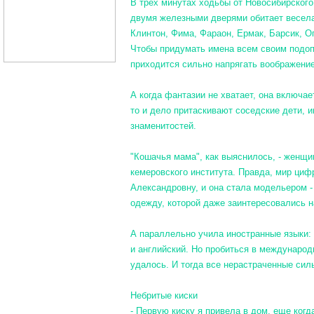
В трех минутах ходьбы от Новосибирского
двумя железными дверями обитает весела
Клинтон, Фима, Фараон, Ермак, Барсик, Ог
Чтобы придумать имена всем своим подоп
приходится сильно напрягать воображение
А когда фантазии не хватает, она включа
то и дело притаскивают соседские дети, 
знаменитостей.
"Кошачья мама", как выяснилось, - женщи
кемеровского института. Правда, мир циф
Александровну, и она стала модельером 
одежду, которой даже заинтересовались н
А параллельно учила иностранные языки: 
и английский. Но пробиться в междунаро
удалось. И тогда все нерастраченные си
Небритые киски
- Первую киску я привела в дом, еще когд