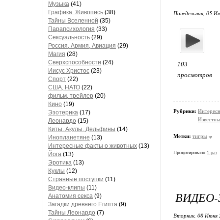
Музыка
(41)
Графика. Живопись
(38)
Понедельник, 05 Ию
Тайны Вселенной
(35)
Парапсихология
(33)
Сексуальность
(29)
Россия, Армия, Авиация
(29)
Магия
(28)
Сверхспособности
(24)
103
Иисус Христос
(23)
просмотров
Спорт
(22)
США, НАТО
(22)
фильм, трейлер
(20)
Кино
(19)
Рубрики:
Интересн
Эзотерика
(17)
Известны
Леонардо
(15)
Киты. Акулы. Дельфины
(14)
Метки:
тигры
Инопланетяне
(13)
Интересные факты о животных
(13)
Процитировано
1 раз
Йога
(13)
Эротика
(13)
Куклы
(12)
Странные поступки
(11)
Видео-клипы
(11)
ВИДЕО-
Анатомия секса
(9)
Загадки древнего Египта
(9)
Тайны Леонардо
(7)
Вторник, 08 Июня 