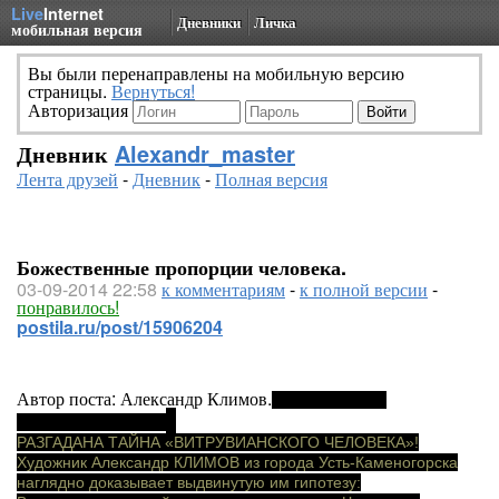
Live
Internet
Дневники
Личка
мобильная версия
Вы были перенаправлены на мобильную версию
страницы.
Вернуться!
Авторизация
Дневник
Alexandr_master
Лента друзей
-
Дневник
-
Полная версия
Божественные пропорции человека.
03-09-2014 22:58
к комментариям
-
к полной версии
-
понравилось!
postila.ru/post/15906204
Автор поста: Александр Климов.
"Витрувианский
»
человек"=
Леонардо
РАЗГАДАНА ТАЙНА «ВИТРУВИАНСКОГО ЧЕЛОВЕКА»!
Художник Александр КЛИМОВ из города Усть-Каменогорска
наглядно доказывает выдвинутую им гипотезу: