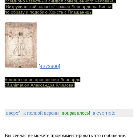
Всемирно известный символ совершенного Человека,
"Витрувианский человек" создан Леонардо да Винчи
по образу и подобию Христа с Плащаницы
[427x600]
Божественное провидение Леонардо
cjf.animation Александра Климова.
вверх^
к полной версии
понравилось!
в evernote
Вы сейчас не можете прокомментировать это сообщение.