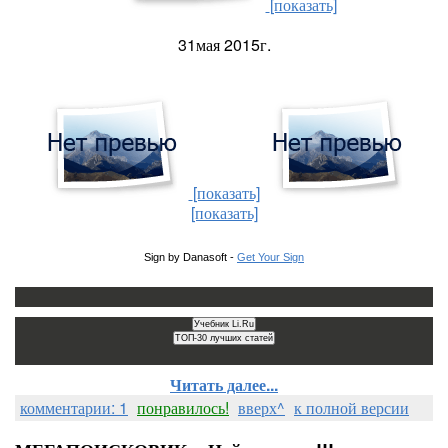
[показать]
31мая 2015г.
[показать]
[показать]
Sign by Danasoft -
Get Your Sign
Читать далее...
комментарии: 1
понравилось!
вверх^
к полной версии