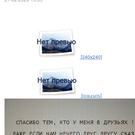
[240x240]
[показать]