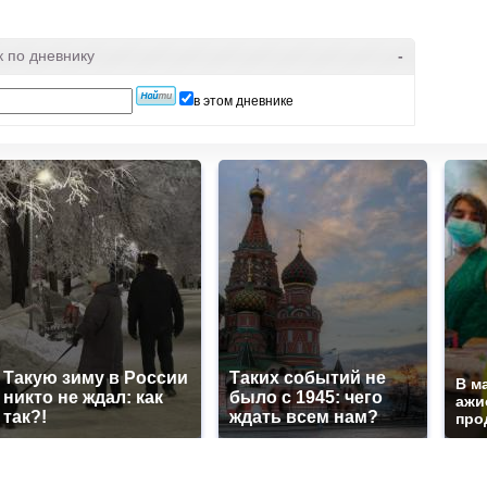
к по дневнику
-
в этом дневнике
Такую зиму в России
Таких событий не
В м
никто не ждал: как
было с 1945: чего
ажи
так?!
ждать всем нам?
про