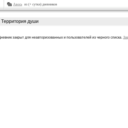
Авось
из (+ сутки) дневников
Территория души
Дневник закрыт для неавторизованных и пользователей из черного списка.
За