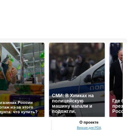
СМИ: В Химках на
полицейскую
Где буд
агазинах России
машину напали и
презид
отаж из-за этого
подожгли.
России
дукта: что купить?
О проекте
Версия для PDA