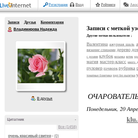
Регистрация
Вход
Рейтинги
Авос
Записи
Друзья
Комментарии
Записи с меткой уз
Владимирова Надежда
Другие метки пользователя ↓
Валентина
ажурная шаль
дерево
до
вязание спицами
клубок
с розами
косынка
котик
кр
магия
мастер-класс
много 
пуловер
рубрика
пэчворк
томатные блинчики
торт без выпечки
ОЧАРОВАТЕЛ
В друзья
Понедельник, 20 Апре
klu
Цитатник
-
Все (1458)
очень красивый свитер
-
(0)