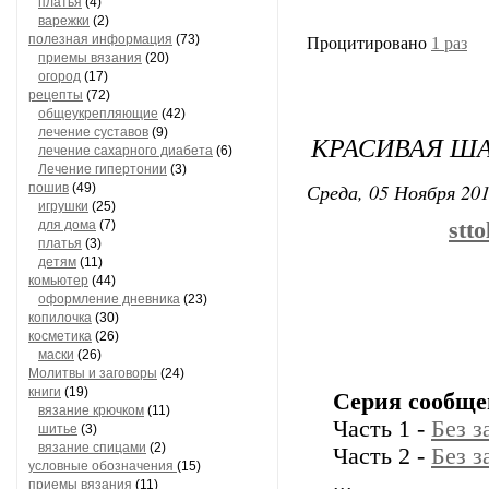
платья
(4)
варежки
(2)
полезная информация
(73)
Процитировано
1 раз
приемы вязания
(20)
огород
(17)
рецепты
(72)
общеукрепляющие
(42)
лечение суставов
(9)
КРАСИВАЯ Ш
лечение сахарного диабета
(6)
Лечение гипертонии
(3)
Среда, 05 Ноября 201
пошив
(49)
игрушки
(25)
для дома
(7)
stt
платья
(3)
детям
(11)
комьютер
(44)
оформление дневника
(23)
копилочка
(30)
косметика
(26)
маски
(26)
Молитвы и заговоры
(24)
книги
(19)
Серия сообще
вязание крючком
(11)
Часть 1 -
Без з
шитье
(3)
вязание спицами
(2)
Часть 2 -
Без з
условные обозначения
(15)
...
приемы вязания
(11)