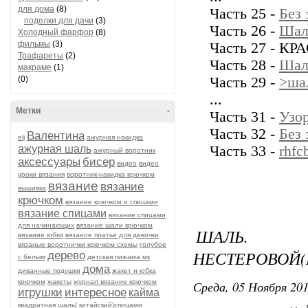
для дома
(8)
Часть 25 -
Без 
поделки для дачи
(3)
Часть 26 -
Шал
Холодный фарфор
(8)
фильмы
(3)
Часть 27 - 
Трафареты
(2)
Часть 28 -
Шал
макраме
(1)
(0)
Часть 29 -
>ша
...
Метки
-
Часть 31 -
Узор
Часть 32 -
Без 
Валентина
elj
ажурная накидка
ажурная шаль
Часть 33 -
rhfc
ажурный воротник
аксессуары
бисер
видео
видео
уроки вязания
воротник-накидка крючком
вязание
вязание
вышивка
крючком
вязание крючком и спицами
вязание спицами
вязание спицами
для начинающих
вязание шали крючком
ШАЛЬ.
вязание юбки
вязаное платье для девочки
вязаные воротнички крючком схемы
голубое
НЕСТЕРОВОЙ
дерево
с белым
детская пижама мк
дома
диванные подушки
жакет и юбка
крючком
жакеты
журнал вязание крючком
Среда, 05 Ноября 201
игрушки
интересное
кайма
квадратная шаль( китайский)спицами