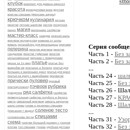
stt
клубок
комплект для дивана икресел
красота
крокодиловая кожа
круглая
кокетка спицами (японские ажуры)
крючком
кулинария
летние
пинетки
летние шапочки
листик
лоскутное
магия
панно
маленькие салфетки
мастер-класс
накидка
нежная шаль
крючком полукруглая
новинка от аллы
коваль
органайзер для вязальщицы
оригами
Серия сообще
пелерина
пинетки крючком
пинетки
Часть 1 -
Без з
сандалики
пинетки туфельки
пинетки
цельновязаные
пирожки с помидорами
Часть 2 -
Без з
платье
пицца за 1о мин
платье без
...
выкройки мк
платьице и болеро
платья для
больших и маленьких кукол
платья для кукол
Часть 24 -
шал
платья на куклу с выкройками
прихватки
прически
пуловер
пуховый
Часть 25 -
Без 
рубрика
пэчворк
платок(сложно)
Часть 26 - Ша
ряд
салфетка
рукоделие
салфетка
Часть 27 -
КР
прямоугольная
сафетка голубого и белого
цвета
связанный крючком
связать ажурную
Часть 28 -
Шал
шаль схемы
снова о резинках спицами
соленое тесто
...
(описания + видео)
спицами
соломоновы петли
Часть 31 -
Узор
схема
тапочки большой размер с узором
Часть 32 -
Без 
елочка
топ спицами
туника
удобная детская