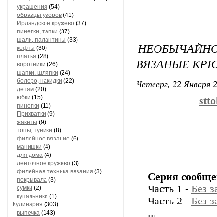
украшения
(54)
образцы узоров
(41)
Ирландское кружево
(37)
пинетки, тапки
(37)
шали, палантины
(33)
НЕОБЫЧАЙ
кофты
(30)
платья
(28)
ВЯЗАНЫЕ КР
воротники
(26)
шапки. шляпки
(24)
болеро, накидки
(22)
Четверг, 22 Января 2
детям
(20)
юбки
(15)
stt
пинетки
(11)
Прихватки
(9)
жакеты
(9)
топы, туники
(8)
филейное вязание
(6)
манишки
(4)
для дома
(4)
ленточное кружево
(3)
филейная техника вязания
(3)
Серия сообще
покрывала
(3)
Часть 1 -
Без з
сумки
(2)
купальники
(1)
Часть 2 -
Без з
Кулинария
(303)
...
выпечка
(143)