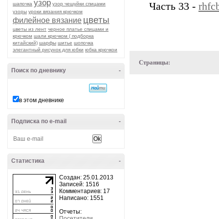
узор
Часть 33 -
rhfc
шапочка
узор чешуйки спицами
узоры
уроки вязания крючком
цветы
филейное вязание
цветы из лент
черное платье спицами и
крючком
шали крючком ( подборка
китайский)
шарфы
шитье
шопочка
элегантный рисунок для юбки
юбка крючкои
Страницы:
Поиск по дневнику
-
в этом дневнике
Подписка по e-mail
-
Статистика
-
Создан: 25.01.2013
Записей: 1516
Комментариев: 17
Написано: 1551
Отчеты:
Посетители