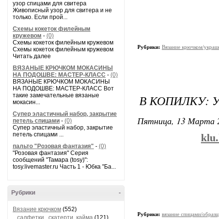
узор спицами для свитера
Живописный узор для свитера и не
только. Если прой...
Схемы кокеток филейным
кружевом
-
(0)
Схемы кокеток филейным кружевом
Рубрики:
Вязание крючком/украш
Схемы кокеток филейным кружевом
Читать далее
ВЯЗАНЫЕ КРЮЧКОМ МОКАСИНЫ
НА ПОДОШВЕ: МАСТЕР-КЛАСС
-
(0)
ВЯЗАНЫЕ КРЮЧКОМ МОКАСИНЫ
НА ПОДОШВЕ: МАСТЕР-КЛАСС Вот
такие замечательные вязаные
В КОПИЛКУ: 
мокасин...
Супер эластичный набор, закрытие
Пятница, 13 Марта 2
петель спицами
-
(0)
Супер эластичный набор, закрытие
петель спицами ...
klu
пальто "Розовая фантазия"
-
(0)
"Розовая фантазия" Серия
сообщений "Тамара (tosy)":
tosy.livemaster.ru Часть 1 - Юбка "Ба...
Рубрики
-
Вязание крючком
(552)
Рубрики:
вязание спицами/образц
салфетки , скатерти, кайма
(121)