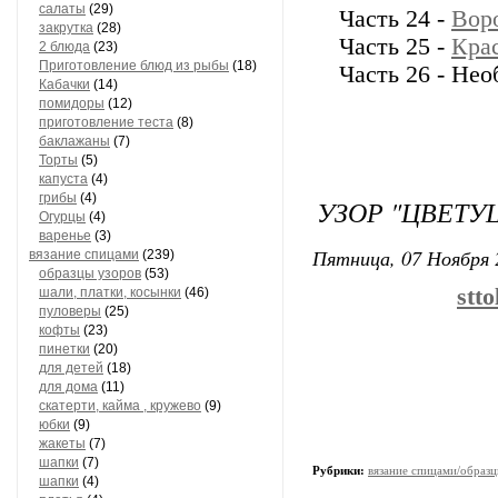
салаты
(29)
Часть 24 -
Вор
закрутка
(28)
Часть 25 -
Кра
2 блюда
(23)
Приготовление блюд из рыбы
(18)
Часть 26 - Не
Кабачки
(14)
помидоры
(12)
приготовление теста
(8)
баклажаны
(7)
Торты
(5)
капуста
(4)
грибы
(4)
УЗОР "ЦВЕТУ
Огурцы
(4)
варенье
(3)
Пятница, 07 Ноября 
вязание спицами
(239)
образцы узоров
(53)
stt
шали, платки, косынки
(46)
пуловеры
(25)
кофты
(23)
пинетки
(20)
для детей
(18)
для дома
(11)
скатерти, кайма , кружево
(9)
юбки
(9)
жакеты
(7)
шапки
(7)
Рубрики:
вязание спицами/образц
шапки
(4)