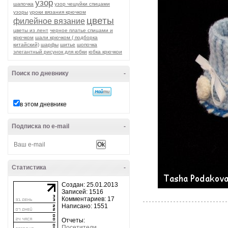
узор
шапочка
узор чешуйки спицами
узоры
уроки вязания крючком
цветы
филейное вязание
цветы из лент
черное платье спицами и
крючком
шали крючком ( подборка
китайский)
шарфы
шитье
шопочка
элегантный рисунок для юбки
юбка крючкои
Поиск по дневнику
-
в этом дневнике
Подписка по e-mail
-
Статистика
-
Создан: 25.01.2013
Записей: 1516
Комментариев: 17
Написано: 1551
Отчеты:
Посетители