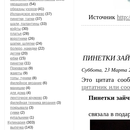
украшения
(54)
образцы узоров
(41)
Ирландское кружево
(37)
Источник
http
пинетки, тапки
(37)
шали, палантины
(33)
кофты
(30)
платья
(28)
воротники
(26)
шапки. шляпки
(24)
болеро, накидки
(22)
детям
(20)
ПИНЕТКИ ЗА
юбки
(15)
пинетки
(11)
Суббота, 23 Марта 2
Прихватки
(9)
жакеты
(9)
топы, туники
(8)
Это цитата со
филейное вязание
(6)
цитатник или со
манишки
(4)
для дома
(4)
Пинетки зайч
ленточное кружево
(3)
филейная техника вязания
(3)
покрывала
(3)
сумки
(2)
связала в под
купальники
(1)
Кулинария
(303)
выпечка
(143)