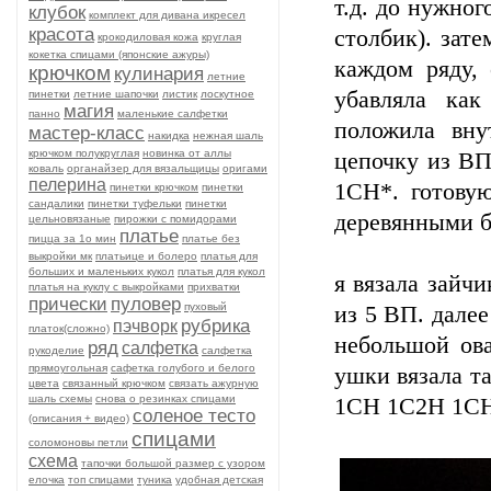
т.д. до нужног
клубок
комплект для дивана икресел
красота
столбик). зате
крокодиловая кожа
круглая
кокетка спицами (японские ажуры)
каждом ряду, 
крючком
кулинария
летние
убавляла как
пинетки
летние шапочки
листик
лоскутное
магия
панно
маленькие салфетки
положила вну
мастер-класс
накидка
нежная шаль
крючком полукруглая
новинка от аллы
цепочку из ВП
коваль
органайзер для вязальщицы
оригами
пелерина
1СН*. готову
пинетки крючком
пинетки
сандалики
пинетки туфельки
пинетки
деревянными б
цельновязаные
пирожки с помидорами
платье
пицца за 1о мин
платье без
выкройки мк
платьице и болеро
платья для
больших и маленьких кукол
платья для кукол
я вязала зайчи
платья на куклу с выкройками
прихватки
прически
пуловер
пуховый
из 5 ВП. далее
рубрика
пэчворк
платок(сложно)
небольшой ова
ряд
салфетка
рукоделие
салфетка
прямоугольная
сафетка голубого и белого
ушки вязала та
цвета
связанный крючком
связать ажурную
шаль схемы
снова о резинках спицами
1СН 1С2Н 1СН 
соленое тесто
(описания + видео)
спицами
соломоновы петли
схема
тапочки большой размер с узором
елочка
топ спицами
туника
удобная детская