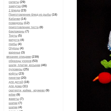
салаты
(29)
закрутка
(28)
2 блюда
(23)
Приготовление блюд из рыбы
(18)
Кабачки
(14)
помидоры
(12)
приготовление теста
(8)
баклажаны
(7)
Торты
(5)
капуста
(4)
грибы
(4)
Огурцы
(4)
варенье
(3)
вязание спицами
(239)
образцы узоров
(53)
шали, платки, косынки
(46)
пуловеры
(25)
кофты
(23)
пинетки
(20)
для детей
(18)
для дома
(11)
скатерти, кайма , кружево
(9)
юбки
(9)
жакеты
(7)
шапки
(7)
шапки
(4)