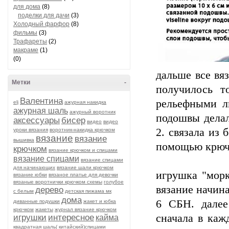
для дома
(8)
поделки для дачи
(3)
Холодный фарфор
(8)
фильмы
(3)
Трафареты
(2)
макраме
(1)
(0)
дальше все вяз
Метки
-
получилось т
Валентина
рельефными л
elj
ажурная накидка
ажурная шаль
ажурный воротник
подошвы делал
аксессуары
бисер
видео
видео
2. связала из 
уроки вязания
воротник-накидка крючком
вязание
вязание
вышивка
помощью крючк
крючком
вязание крючком и спицами
вязание спицами
вязание спицами
для начинающих
вязание шали крючком
игрушка "морк
вязание юбки
вязаное платье для девочки
вязаные воротнички крючком схемы
голубое
вязание начина
дерево
с белым
детская пижама мк
дома
6 СБН. далее
диванные подушки
жакет и юбка
крючком
жакеты
журнал вязание крючком
сначала в каж
игрушки
интересное
кайма
квадратная шаль( китайский)спицами