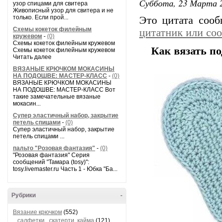
Суббота, 23 Марта 2
узор спицами для свитера
Живописный узор для свитера и не
только. Если прой...
Это цитата соо
Схемы кокеток филейным
цитатник или со
кружевом
-
(0)
Схемы кокеток филейным кружевом
Как вязать по
Схемы кокеток филейным кружевом
Читать далее
ВЯЗАНЫЕ КРЮЧКОМ МОКАСИНЫ
НА ПОДОШВЕ: МАСТЕР-КЛАСС
-
(0)
ВЯЗАНЫЕ КРЮЧКОМ МОКАСИНЫ
НА ПОДОШВЕ: МАСТЕР-КЛАСС Вот
такие замечательные вязаные
мокасин...
Супер эластичный набор, закрытие
петель спицами
-
(0)
Супер эластичный набор, закрытие
петель спицами ...
пальто "Розовая фантазия"
-
(0)
"Розовая фантазия" Серия
сообщений "Тамара (tosy)":
tosy.livemaster.ru Часть 1 - Юбка "Ба...
Рубрики
-
Вязание крючком
(552)
салфетки , скатерти, кайма
(121)