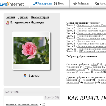
Регистрация
Вход
Рейтинги
Авос
Записи
Друзья
Комментарии
Владимирова Надежда
Серия сообщений "
пинетки
":
Часть 1 -
Как вязать подошву. Схе
Часть 2 -
Пинетки зайчики
Часть 3 -
Пинетки крючком-подр
Часть 4 -
Пинетки интересным узо
Часть 5 -
>Пинетки крючкомМК
Часть 6 -
Пинетки и чепец персико
Часть 7 -
Кеды-хулиганы
Часть 8 -
Сказочные пинетки для 
Часть 9 -
Летние пинетки крючко
Часть 10 -
Пинетки и сапожки кр
Часть 11 -
МК пинетки ботиночки
Выбрана рубрика
пинетки
.
Соседние рубрики:
юбки
(15),
украшения
(54),
топы, туники
(8),
пинетки, тапки
(37),
образцы узо
жакеты
(9),
для дома
(4),
детям
(20)
В друзья
Другие рубрики в этом дневнике
вязания
(11),
пошив
(49),
полез
копилочка
(30),
комьютер
(44),
кни
Цитатник
-
КАК ВЯЗАТЬ 
Все (1458)
очень красивый свитер
-
(0)