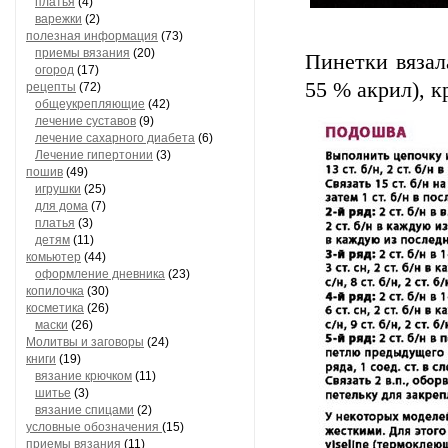
платья
(4)
варежки
(2)
полезная информация
(73)
приемы вязания
(20)
Пинетки вяза
огород
(17)
55 % акрил), к
рецепты
(72)
общеукрепляющие
(42)
лечение суставов
(9)
лечение сахарного диабета
(6)
Лечение гипертонии
(3)
пошив
(49)
игрушки
(25)
для дома
(7)
платья
(3)
детям
(11)
комьютер
(44)
оформление дневника
(23)
копилочка
(30)
косметика
(26)
маски
(26)
Молитвы и заговоры
(24)
книги
(19)
вязание крючком
(11)
шитье
(3)
вязание спицами
(2)
условные обозначения
(15)
приемы вязания
(11)