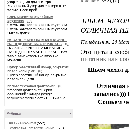
крючком
(552),
(0)
узор спицами для свитера
Живописный узор для свитера и не
только. Если прой...
Схемы кокеток филейным
ШЬЕМ ЧЕХОЛ
кружевом
-
(0)
Схемы кокеток филейным кружевом
ОТЛИЧНАЯ ИД
Схемы кокеток филейным кружевом
Читать далее
ВЯЗАНЫЕ КРЮЧКОМ МОКАСИНЫ
Понедельник, 25 Мар
НА ПОДОШВЕ: МАСТЕР-КЛАСС
-
(0)
ВЯЗАНЫЕ КРЮЧКОМ МОКАСИНЫ
Это цитата соо
НА ПОДОШВЕ: МАСТЕР-КЛАСС Вот
такие замечательные вязаные
цитатник или со
мокасин...
Супер эластичный набор, закрытие
Шьем чехол дл
петель спицами
-
(0)
Супер эластичный набор, закрытие
петель спицами ...
Отличная и
пальто "Розовая фантазия"
-
(0)
"Розовая фантазия" Серия
завались)))
сообщений "Тамара (tosy)":
tosy.livemaster.ru Часть 1 - Юбка "Ба...
Сошьем че
Рубрики
-
Вязание крючком
(552)
салфетки , скатерти, кайма
(121)