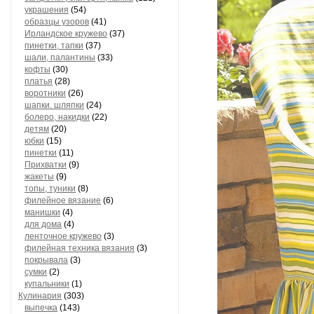
украшения
(54)
образцы узоров
(41)
Ирландское кружево
(37)
пинетки, тапки
(37)
шали, палантины
(33)
кофты
(30)
платья
(28)
воротники
(26)
шапки. шляпки
(24)
болеро, накидки
(22)
детям
(20)
юбки
(15)
пинетки
(11)
Прихватки
(9)
жакеты
(9)
топы, туники
(8)
филейное вязание
(6)
манишки
(4)
для дома
(4)
ленточное кружево
(3)
филейная техника вязания
(3)
покрывала
(3)
сумки
(2)
купальники
(1)
Кулинария
(303)
выпечка
(143)