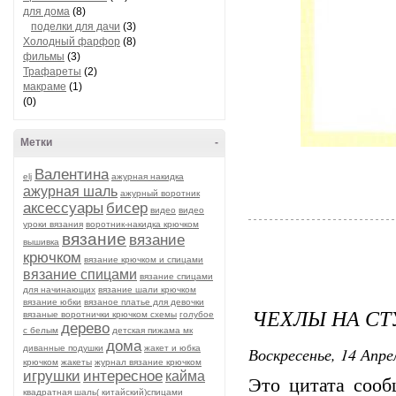
для дома
(8)
поделки для дачи
(3)
Холодный фарфор
(8)
фильмы
(3)
Трафареты
(2)
макраме
(1)
(0)
Метки
-
Валентина
elj
ажурная накидка
ажурная шаль
ажурный воротник
аксессуары
бисер
видео
видео
уроки вязания
воротник-накидка крючком
вязание
вязание
вышивка
крючком
вязание крючком и спицами
вязание спицами
вязание спицами
для начинающих
вязание шали крючком
вязание юбки
вязаное платье для девочки
ЧЕХЛЫ НА СТ
вязаные воротнички крючком схемы
голубое
дерево
с белым
детская пижама мк
дома
диванные подушки
жакет и юбка
Воскресенье, 14 Апре
крючком
жакеты
журнал вязание крючком
игрушки
интересное
кайма
Это цитата соо
квадратная шаль( китайский)спицами