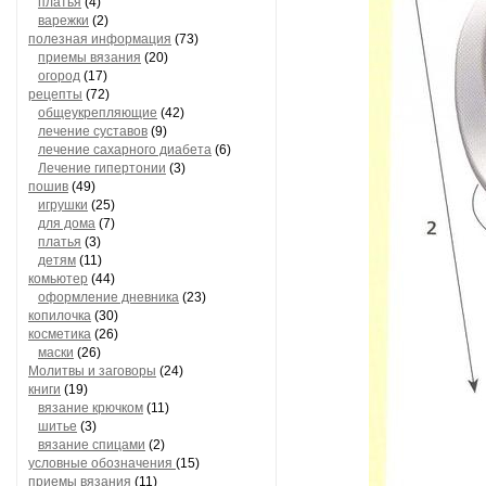
платья
(4)
варежки
(2)
полезная информация
(73)
приемы вязания
(20)
огород
(17)
рецепты
(72)
общеукрепляющие
(42)
лечение суставов
(9)
лечение сахарного диабета
(6)
Лечение гипертонии
(3)
пошив
(49)
игрушки
(25)
для дома
(7)
платья
(3)
детям
(11)
комьютер
(44)
оформление дневника
(23)
копилочка
(30)
косметика
(26)
маски
(26)
Молитвы и заговоры
(24)
книги
(19)
вязание крючком
(11)
шитье
(3)
вязание спицами
(2)
условные обозначения
(15)
приемы вязания
(11)