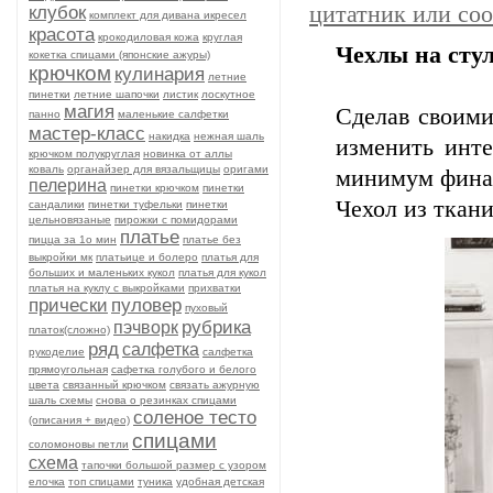
цитатник или со
клубок
комплект для дивана икресел
красота
крокодиловая кожа
круглая
Чехлы на стул
кокетка спицами (японские ажуры)
крючком
кулинария
летние
пинетки
летние шапочки
листик
лоскутное
магия
Сделав своими
панно
маленькие салфетки
мастер-класс
накидка
нежная шаль
изменить инте
крючком полукруглая
новинка от аллы
коваль
органайзер для вязальщицы
оригами
минимум фина
пелерина
пинетки крючком
пинетки
Чехол из ткан
сандалики
пинетки туфельки
пинетки
цельновязаные
пирожки с помидорами
платье
пицца за 1о мин
платье без
выкройки мк
платьице и болеро
платья для
больших и маленьких кукол
платья для кукол
платья на куклу с выкройками
прихватки
прически
пуловер
пуховый
рубрика
пэчворк
платок(сложно)
ряд
салфетка
рукоделие
салфетка
прямоугольная
сафетка голубого и белого
цвета
связанный крючком
связать ажурную
шаль схемы
снова о резинках спицами
соленое тесто
(описания + видео)
спицами
соломоновы петли
схема
тапочки большой размер с узором
елочка
топ спицами
туника
удобная детская