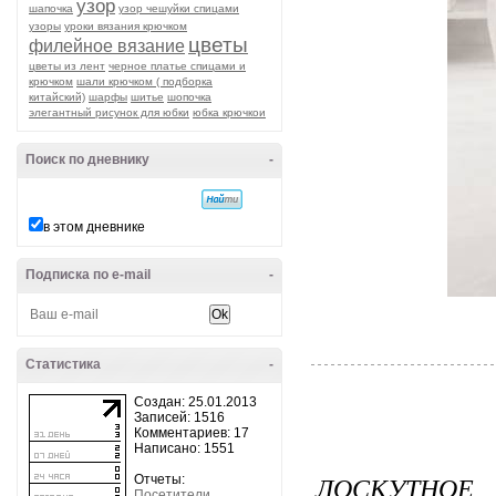
узор
шапочка
узор чешуйки спицами
узоры
уроки вязания крючком
цветы
филейное вязание
цветы из лент
черное платье спицами и
крючком
шали крючком ( подборка
китайский)
шарфы
шитье
шопочка
элегантный рисунок для юбки
юбка крючкои
Поиск по дневнику
-
в этом дневнике
Подписка по e-mail
-
Статистика
-
Создан: 25.01.2013
Записей: 1516
Комментариев: 17
Написано: 1551
ЛОСКУТНОЕ
Отчеты:
Посетители