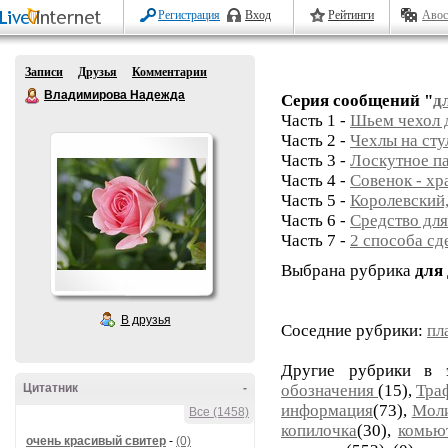
Регистрация
Вход
Рейтинги
Авос
Записи
Друзья
Комментарии
Владимирова Надежда
Серия сообщений "
д
Часть 1 -
Шьем чехол д
Часть 2 -
Чехлы на сту
Часть 3 -
Лоскутное п
Часть 4 -
Совенок - хр
Часть 5 -
Королевский,
Часть 6 -
Средство для
Часть 7 -
2 способа сд
Выбрана рубрика
для
В друзья
Соседние рубрики:
пл
Другие рубрики в 
Цитатник
-
обозначения
(15),
Тра
информация
(73),
Моли
Все (1458)
копилочка
(30),
комью
очень красивый свитер
-
(0)