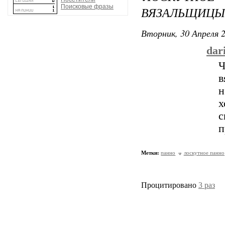
Поисковые фразы
ВЯЗАЛЬЩИЦЫ 
Вторник, 30 Апреля 2
dar
Ч
в
н
х
с
п
Метки:
панно
лоскутное панно
Процитировано
3 раз