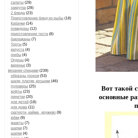
салаты
(29)
закрутка
(28)
2 блюда
(23)
Приготовление блюд из рыбы
(18)
Кабачки
(14)
помидоры
(12)
приготовление теста
(8)
баклажаны
(7)
Торты
(5)
капуста
(4)
грибы
(4)
Огурцы
(4)
варенье
(3)
вязание спицами
(239)
образцы узоров
(53)
шали, платки, косынки
(46)
пуловеры
(25)
Вот такой 
кофты
(23)
основные ра
пинетки
(20)
для детей
(18)
п
для дома
(11)
скатерти, кайма , кружево
(9)
юбки
(9)
жакеты
(7)
шапки
(7)
шапки
(4)