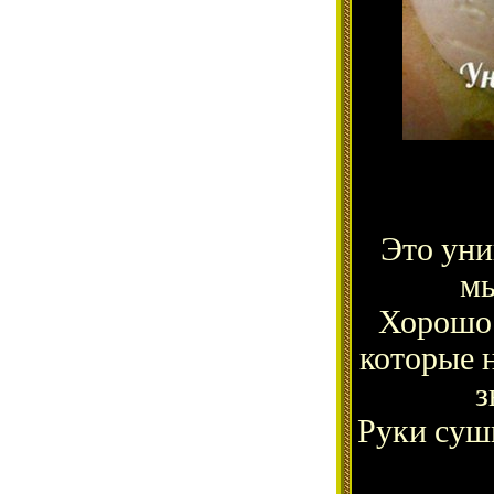
Это уни
мы
Хорошо 
которые н
з
Руки суши