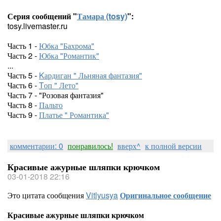
Серия сообщений "
Тамара (tosy)
":
tosy.livemaster.ru
Часть 1 -
Юбка "Бахрома"
Часть 2 -
Юбка "Романтик"
...
Часть 5 -
Kардиган " Льняная фантазия"
Часть 6 -
Tоп " Лето"
Часть 7 - "Розовая фантазия"
Часть 8 -
Пальто
Часть 9 -
Платье " Романтика"
комментарии: 0
понравилось!
вверх^
к полной версии
Красивые ажурные шляпки крючком
03-01-2018 22:16
Это цитата сообщения
Vitlyusya
Оригинальное сообщение
Красивые ажурные шляпки крючком