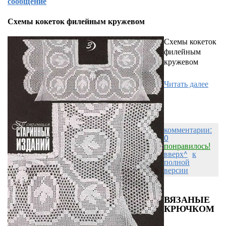
сообщение
Схемы кокеток филейным кружевом
Схемы кокеток
филейным
кружевом
Читать далее
комментарии:
0
понравилось!
вверх^
к
полной
версии
ВЯЗАНЫЕ
КРЮЧКОМ