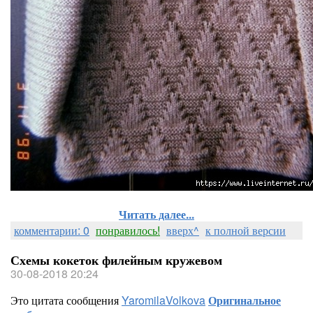
Читать далее...
комментарии: 0
понравилось!
вверх^
к полной версии
Схемы кокеток филейным кружевом
30-08-2018 20:24
Это цитата сообщения
YaromilaVolkova
Оригинальное