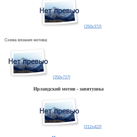
[250x372]
Схема вязания мотива:
[250x727]
Ирландский мотив - завитушка
[212x422]