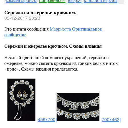
комментарии: 0
понравилось!
вверх^
к полной версии
Сережки и ожерелье крючком.
05-12-2017 20:23
Это цитата сообщения
Марриэтта
Оригинальное
сообщение
Сережки и ожерелье крючком. Схемы вязания
Нежный цветочный комплект украшений, сережки и
ожерелье, можно связать крючком из тонких белых ниток
«ирис». Схемы вязания прилагаются.
[459x700]
[700x462]