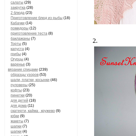
салаты
(29)
закрутка
(28)
2 блюда
(23)
Приготовление блюд из рыбы
(18)
Кабачки
(14)
помидоры
(12)
приготовление теста
(8)
баклажаны
(7)
2.
Торты
(5)
капуста
(4)
грибы
(4)
Огурцы
(4)
варенье
(3)
вязание спицами
(239)
образцы узоров
(53)
шали, платки, косынки
(46)
пуловеры
(25)
кофты
(23)
пинетки
(20)
для детей
(18)
для дома
(11)
скатерти, кайма , кружево
(9)
юбки
(9)
жакеты
(7)
шапки
(7)
шапки
(4)