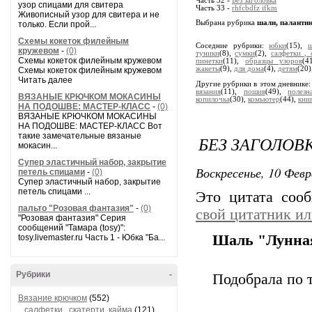
Часть 32 -
Без заголовка
узор спицами для свитера
Часть 33 -
rhfcbdfz ifkm
Живописный узор для свитера и не
Выбрана рубрика
шали, паланти
только. Если прой...
Схемы кокеток филейным
Соседние рубрики:
юбки
(15),
ш
кружевом
-
(0)
туники
(8),
сумки
(2),
салфетки , 
Схемы кокеток филейным кружевом
пинетки
(11),
образцы узоров
(4
жакеты
(9),
для дома
(4),
детям
(20)
Схемы кокеток филейным кружевом
Читать далее
Другие рубрики в этом дневнике
вязания
(11),
пошив
(49),
полез
ВЯЗАНЫЕ КРЮЧКОМ МОКАСИНЫ
копилочка
(30),
комьютер
(44),
кни
НА ПОДОШВЕ: МАСТЕР-КЛАСС
-
(0)
ВЯЗАНЫЕ КРЮЧКОМ МОКАСИНЫ
НА ПОДОШВЕ: МАСТЕР-КЛАСС Вот
такие замечательные вязаные
БЕЗ ЗАГОЛОВ
мокасин...
Супер эластичный набор, закрытие
Воскресенье, 10 Февр
петель спицами
-
(0)
Супер эластичный набор, закрытие
петель спицами ...
Это цитата со
пальто "Розовая фантазия"
-
(0)
свой цитатник и
"Розовая фантазия" Серия
сообщений "Тамара (tosy)":
Шаль "Лунная
tosy.livemaster.ru Часть 1 - Юбка "Ба...
Рубрики
-
Подобрала по 
Вязание крючком
(552)
салфетки , скатерти, кайма
(121)