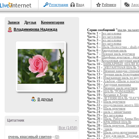
Регистрация
Вход
Рейтинги
Авос
Записи
Друзья
Комментарии
Владимирова Надежда
Серия сообщений "
шали, палан
Часть 1 -
Без заголовка
Часть 2 -
Без заголовка
Часть 3 -
Без заголовка
Часть 4 -
Без заголовка
Часть 5 -
Шаль Полосочки - shali-
Часть 6 -
Квадратная шаль
Часть 7 -
Нежная шаль крючком
Часть 8 -
Шарфики крючком - филе
Часть 9 -
Коралловая ажурная шал
Часть 10 -
ШИКАРНЫЕ ШАЛИ Н
Часть 11 -
ЭЛЕГАНТНАЯ ШАЛЬ "
Часть 12 -
Вязаная накидка спицам
Часть 13 -
Черная шаль безотрывны
Часть 14 -
Изысканная шаль из кр
Часть 15 -
Альбом «Шали и пончо
Часть 16 -
Ажурная манишка
Часть 17 -
Вязание шали крючком
Часть 18 -
ШАЛЬ "РОМАШКИ"
Часть 19 -
Косынки в Храм
Часть 20 -
ЛЕТНЯЯ ШАЛЬ "ПАУ
В друзья
Часть 21 -
Шаль крючком
Часть 22 -
продолжение моего Ш
Часть 23 -
Шаль крючком
Часть 24 -
шаль с шишечками
Часть 25 -
Без заголовка
Часть 26 -
Шаль. Работа Анны Не
Цитатник
-
Часть 27 -
КРАСИВАЯ ШАЛЬ
Часть 28 -
Шаль крючом. Пошагов
Все (1458)
Часть 29 -
>шаль
Часть 30 -
Шаль серо-коричневая
Часть 31 -
Узор для шали "Гроздья
очень красивый свитер
-
(0)