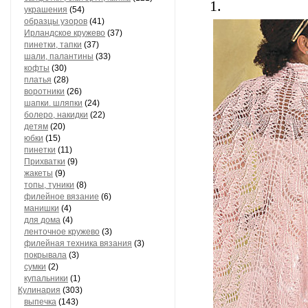
1.
украшения
(54)
образцы узоров
(41)
Ирландское кружево
(37)
пинетки, тапки
(37)
шали, палантины
(33)
кофты
(30)
платья
(28)
воротники
(26)
шапки. шляпки
(24)
болеро, накидки
(22)
детям
(20)
юбки
(15)
пинетки
(11)
Прихватки
(9)
жакеты
(9)
топы, туники
(8)
филейное вязание
(6)
манишки
(4)
для дома
(4)
ленточное кружево
(3)
филейная техника вязания
(3)
покрывала
(3)
сумки
(2)
купальники
(1)
Кулинария
(303)
выпечка
(143)