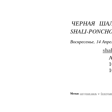
ЧЕРНАЯ ШАЛ
SHALI-PONCHO
Воскресенье, 14 Апре
sha
А
1
1
Метки:
ажурная шаль
безотрыв