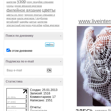
узор
шапочка
узор чешуйки спицами
узоры
уроки вязания крючком
цветы
филейное вязание
цветы из лент
черное платье спицами и
крючком
шали крючком ( подборка
www.liveinte
китайский)
шарфы
шитье
шопочка
элегантный рисунок для юбки
юбка крючкои
Поиск по дневнику
-
в этом дневнике
Подписка по e-mail
-
Статистика
-
Создан: 25.01.2013
Записей: 1516
Комментариев: 17
Написано: 1551
Отчеты:
Посетители