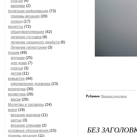
платья
(4)
варежки
(2)
полезная информация
(73)
приемы вязания
(20)
огород
(17)
рецепты
(72)
общеукрепляющие
(42)
лечение суставов
(9)
лечение сахарного диабета
(6)
Лечение гипертонии
(3)
пошив
(49)
игрушки
(25)
для дома
(7)
платья
(3)
детям
(11)
комьютер
(44)
оформление дневника
(23)
копилочка
(30)
косметика
(26)
Рубрики:
Вязание крючком
маски
(26)
Молитвы и заговоры
(24)
книги
(19)
вязание крючком
(11)
шитье
(3)
вязание спицами
(2)
БЕЗ ЗАГОЛОВ
условные обозначения
(15)
приемы вязания
(11)