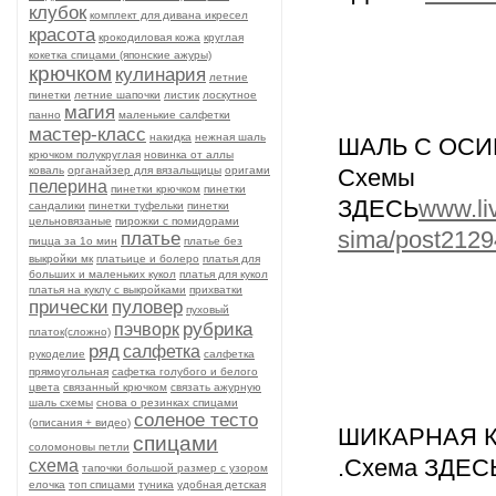
клубок
комплект для дивана икресел
красота
крокодиловая кожа
круглая
кокетка спицами (японские ажуры)
крючком
кулинария
летние
пинетки
летние шапочки
листик
лоскутное
магия
панно
маленькие салфетки
мастер-класс
накидка
нежная шаль
ШАЛЬ С ОСИ
крючком полукруглая
новинка от аллы
коваль
органайзер для вязальщицы
оригами
Схемы
пелерина
пинетки крючком
пинетки
ЗДЕСЬ
www.liv
сандалики
пинетки туфельки
пинетки
цельновязаные
пирожки с помидорами
sima/post2129
платье
пицца за 1о мин
платье без
выкройки мк
платьице и болеро
платья для
больших и маленьких кукол
платья для кукол
платья на куклу с выкройками
прихватки
прически
пуловер
пуховый
рубрика
пэчворк
платок(сложно)
ряд
салфетка
рукоделие
салфетка
прямоугольная
сафетка голубого и белого
цвета
связанный крючком
связать ажурную
шаль схемы
снова о резинках спицами
соленое тесто
(описания + видео)
ШИКАРНАЯ 
спицами
соломоновы петли
.Схема ЗДЕС
схема
тапочки большой размер с узором
елочка
топ спицами
туника
удобная детская