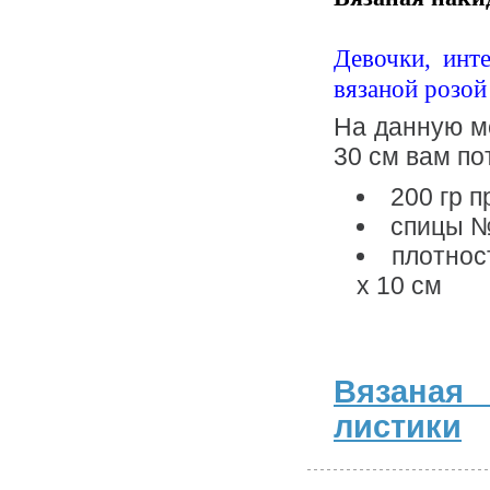
Девочки, инт
вязаной розо
На данную м
30 см вам по
200 гр 
спицы №
плотнос
х 10 см
Вязаная
листики