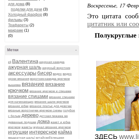
Воскресенье, 17 Февр
для дома
(8)
поделки для дачи
(3)
Холодный фарфор
(8)
Это цитата соо
фильмы
(3)
цитатник или со
Трафареты
(2)
макраме
(1)
Полукруглые 
(0)
Метки
-
Валентина
elj
ажурная накидка
ажурная шаль
ажурный воротник
аксессуары
бисер
видео
видео
уроки вязания
воротник-накидка крючком
вязание
вязание
вышивка
крючком
вязание крючком и спицами
вязание спицами
вязание спицами
для начинающих
вязание шали крючком
вязание юбки
вязаное платье для девочки
вязаные воротнички крючком схемы
голубое
дерево
с белым
детская пижама мк
дома
диванные подушки
жакет и юбка
крючком
жакеты
журнал вязание крючком
игрушки
интересное
кайма
ЗДЕСЬ
www.li
квадратная шаль( китайский)спицами