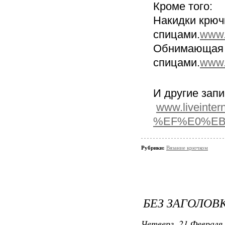
Кроме того:
Накидки крюч
спицами.
www.
Обнимающая н
спицами.
www.
И другие за
www.liveinte
%EF%E0%EB
Рубрики:
Вязание крючком
БЕЗ ЗАГОЛОВ
Четверг, 21 Февраля 