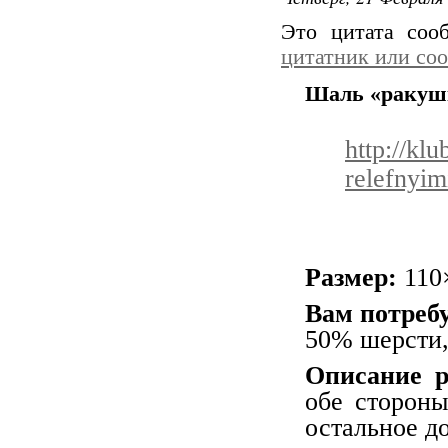
Это цитата со
цитатник или со
Шаль «ракушк
http://kl
relefnyim
Размер:
110
Вам потребу
50% шерсти,
Описание 
обе стороны
остальное д