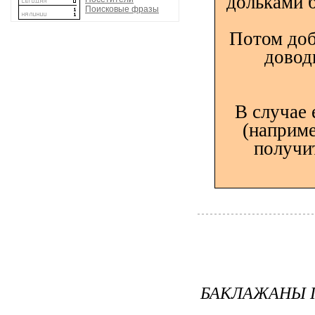
дольками 
Поисковые фразы
Потом доб
довод
В случае 
(наприме
получи
БАКЛАЖАНЫ П