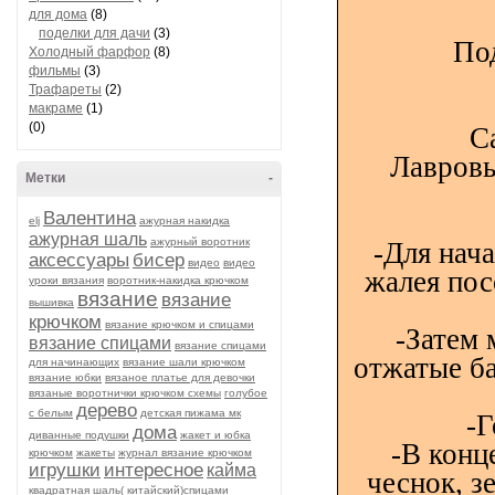
для дома
(8)
поделки для дачи
(3)
По
Холодный фарфор
(8)
фильмы
(3)
Трафареты
(2)
макраме
(1)
(0)
С
Лавровы
Метки
-
Валентина
elj
ажурная накидка
ажурная шаль
ажурный воротник
-Для нач
аксессуары
бисер
видео
видео
жалея по
уроки вязания
воротник-накидка крючком
вязание
вязание
вышивка
крючком
вязание крючком и спицами
-Затем 
вязание спицами
вязание спицами
отжатые ба
для начинающих
вязание шали крючком
вязание юбки
вязаное платье для девочки
вязаные воротнички крючком схемы
голубое
дерево
с белым
детская пижама мк
-Г
дома
диванные подушки
жакет и юбка
-В конц
крючком
жакеты
журнал вязание крючком
игрушки
интересное
кайма
чеснок, з
квадратная шаль( китайский)спицами