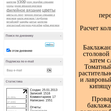
узор
шапочка
узор чешуйки спицами
узоры
уроки вязания крючком
цветы
филейное вязание
пер
цветы из лент
черное платье спицами и
крючком
шали крючком ( подборка
китайский)
шарфы
шитье
шопочка
элегантный рисунок для юбки
юбка крючкои
Расчет кол
Поиск по дневнику
-
Баклажан
в этом дневнике
столовой 
затем 
Подписка по e-mail
-
Томатный
растительн
и лавровый
Статистика
-
кипящу
Создан: 25.01.2013
Записей: 1516
Комментариев: 17
Провар
Написано: 1551
баклажа
Отчеты:
Посетители