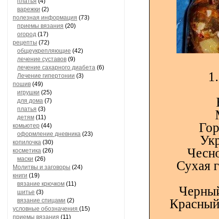
платья
(4)
варежки
(2)
полезная информация
(73)
приемы вязания
(20)
огород
(17)
рецепты
(72)
общеукрепляющие
(42)
лечение суставов
(9)
лечение сахарного диабета
(6)
1
Лечение гипертонии
(3)
пошив
(49)
игрушки
(25)
для дома
(7)
платья
(3)
детям
(11)
Гор
комьютер
(44)
оформление дневника
(23)
Укр
копилочка
(30)
Чесно
косметика
(26)
маски
(26)
Сухая г
Молитвы и заговоры
(24)
книги
(19)
вязание крючком
(11)
Черный
шитье
(3)
Красный
вязание спицами
(2)
условные обозначения
(15)
приемы вязания
(11)