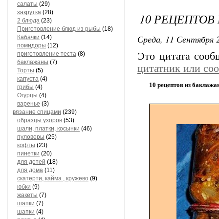
салаты
(29)
закрутка
(28)
10 РЕЦЕПТОВ
2 блюда
(23)
Приготовление блюд из рыбы
(18)
Среда, 11 Сентября 2
Кабачки
(14)
помидоры
(12)
приготовление теста
(8)
Это цитата соо
баклажаны
(7)
цитатник или со
Торты
(5)
капуста
(4)
10 рецептов из баклажа
грибы
(4)
Огурцы
(4)
варенье
(3)
вязание спицами
(239)
образцы узоров
(53)
шали, платки, косынки
(46)
пуловеры
(25)
кофты
(23)
пинетки
(20)
для детей
(18)
для дома
(11)
скатерти, кайма , кружево
(9)
юбки
(9)
жакеты
(7)
шапки
(7)
шапки
(4)