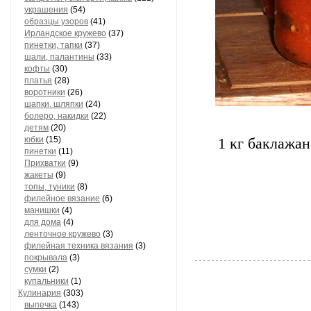
украшения
(54)
образцы узоров
(41)
Ирландское кружево
(37)
пинетки, тапки
(37)
шали, палантины
(33)
кофты
(30)
платья
(28)
воротники
(26)
шапки. шляпки
(24)
болеро, накидки
(22)
детям
(20)
юбки
(15)
1 кг баклажан
пинетки
(11)
Прихватки
(9)
жакеты
(9)
топы, туники
(8)
филейное вязание
(6)
манишки
(4)
для дома
(4)
ленточное кружево
(3)
филейная техника вязания
(3)
покрывала
(3)
сумки
(2)
купальники
(1)
Кулинария
(303)
выпечка
(143)