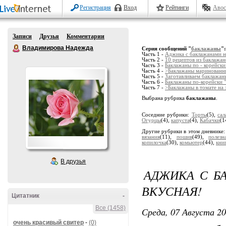
Регистрация
Вход
Рейтинги
Авос
Записи
Друзья
Комментарии
Владимирова Надежда
Серия сообщений "
баклажаны
":
Часть 1 -
Аджика с баклажанами на
Часть 2 -
10 рецептов из баклажан
Часть 3 -
Баклажаны по - корейски
Часть 4 -
>Баклажаны маринованн
Часть 5 -
Заготавливаем баклажан
Часть 6 -
Баклажаны по-корейски " 
Часть 7 -
>Баклажаны в томате на 
Выбрана рубрика
баклажаны
.
Соседние рубрики:
Торты
(5),
сал
Огурцы
(4),
капуста
(4),
Кабачки
(1
Другие рубрики в этом дневнике
вязания
(11),
пошив
(49),
полез
копилочка
(30),
комьютер
(44),
кни
В друзья
АДЖИКА С Б
ВКУСНАЯ!
Цитатник
-
Все (1458)
Среда, 07 Августа 20
очень красивый свитер
-
(0)