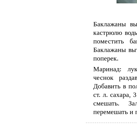
Баклажаны вы
кастрюлю воды,
поместить б
Баклажаны выт
поперек.
Маринад: лук
чеснок разда
Добавить в по
ст. л. сахара,
смешать. За
перемешать и п