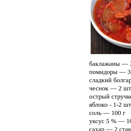
баклажаны — 3
помидоры — 3
сладкий болга
чеснок — 2 ш
острый стручк
яблоко - 1-2 ш
соль — 100 г
уксус 5 % — 1
сахар — 2 ста