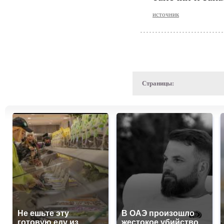
источник
Страницы:
Не ешьте эту
В ОАЭ произошло
готовую еду из
жестокое убийство