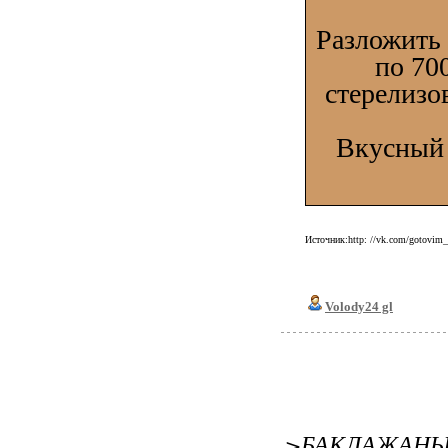
Разложить 
по 70
стерелизо
Вкусный 
Источник:http: //vk.com/gotovi
Volody24 gl
>БАКЛАЖАНЫ 