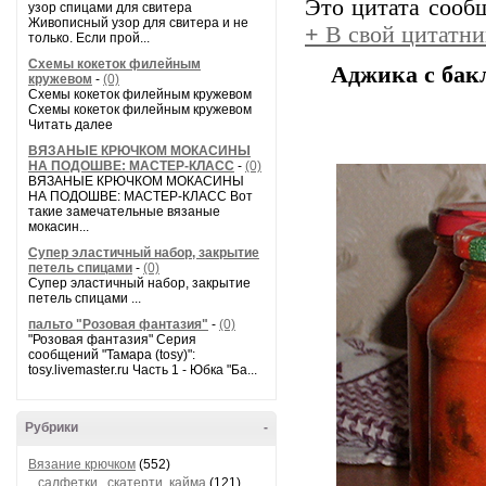
Это цитата соо
узор спицами для свитера
Живописный узор для свитера и не
+
В свой цитатни
только. Если прой...
Схемы кокеток филейным
Аджика с бакл
кружевом
-
(0)
Схемы кокеток филейным кружевом
Схемы кокеток филейным кружевом
Читать далее
ВЯЗАНЫЕ КРЮЧКОМ МОКАСИНЫ
НА ПОДОШВЕ: МАСТЕР-КЛАСС
-
(0)
ВЯЗАНЫЕ КРЮЧКОМ МОКАСИНЫ
НА ПОДОШВЕ: МАСТЕР-КЛАСС Вот
такие замечательные вязаные
мокасин...
Супер эластичный набор, закрытие
петель спицами
-
(0)
Супер эластичный набор, закрытие
петель спицами ...
пальто "Розовая фантазия"
-
(0)
"Розовая фантазия" Серия
сообщений "Тамара (tosy)":
tosy.livemaster.ru Часть 1 - Юбка "Ба...
Рубрики
-
Вязание крючком
(552)
салфетки , скатерти, кайма
(121)