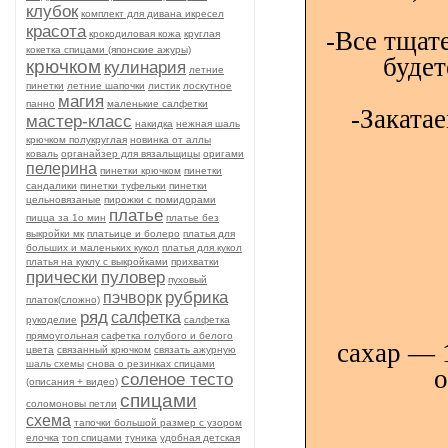
клубок
комплект для дивана икресел
красота
-Все тщат
крокодиловая кожа
круглая
кокетка спицами (японские ажуры)
будет
крючком
кулинария
летние
пинетки
летние шапочки
листик
лоскутное
магия
панно
маленькие салфетки
-Заката
мастер-класс
накидка
нежная шаль
крючком полукруглая
новинка от аллы
коваль
органайзер для вязальщицы
оригами
пелерина
пинетки крючком
пинетки
сандалики
пинетки туфельки
пинетки
цельновязаные
пирожки с помидорами
платье
пицца за 1о мин
платье без
выкройки мк
платьице и болеро
платья для
больших и маленьких кукол
платья для кукол
платья на куклу с выкройками
прихватки
прически
пуловер
пуховый
рубрика
пэчворк
платок(сложно)
ряд
салфетка
рукоделие
салфетка
прямоугольная
сафетка голубого и белого
сахар — 1
цвета
связанный крючком
связать ажурную
шаль схемы
снова о резинках спицами
о
соленое тесто
(описания + видео)
спицами
соломоновы петли
схема
тапочки большой размер с узором
елочка
топ спицами
туника
удобная детская