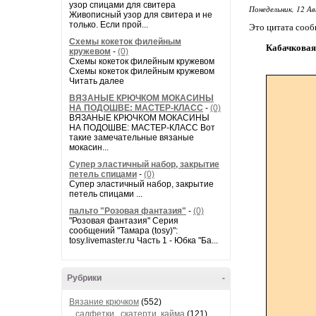
узор спицами для свитера
Понедельник, 12 Ав
Живописный узор для свитера и не
только. Если прой...
Это цитата соо
Схемы кокеток филейным
Кабачковая
кружевом
-
(0)
Схемы кокеток филейным кружевом
Схемы кокеток филейным кружевом
Читать далее
ВЯЗАНЫЕ КРЮЧКОМ МОКАСИНЫ
НА ПОДОШВЕ: МАСТЕР-КЛАСС
-
(0)
ВЯЗАНЫЕ КРЮЧКОМ МОКАСИНЫ
НА ПОДОШВЕ: МАСТЕР-КЛАСС Вот
такие замечательные вязаные
мокасин...
Супер эластичный набор, закрытие
петель спицами
-
(0)
Супер эластичный набор, закрытие
петель спицами ...
пальто "Розовая фантазия"
-
(0)
"Розовая фантазия" Серия
сообщений "Тамара (tosy)":
tosy.livemaster.ru Часть 1 - Юбка "Ба...
Рубрики
-
Вязание крючком
(552)
салфетки , скатерти, кайма
(121)