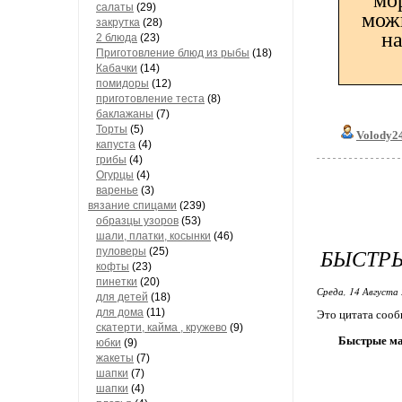
мо
салаты
(29)
можн
закрутка
(28)
на
2 блюда
(23)
Приготовление блюд из рыбы
(18)
Кабачки
(14)
помидоры
(12)
приготовление теста
(8)
баклажаны
(7)
Торты
(5)
Volody24
капуста
(4)
грибы
(4)
Огурцы
(4)
варенье
(3)
вязание спицами
(239)
образцы узоров
(53)
шали, платки, косынки
(46)
БЫСТР
пуловеры
(25)
кофты
(23)
пинетки
(20)
Среда, 14 Августа 
для детей
(18)
для дома
(11)
Это цитата соо
скатерти, кайма , кружево
(9)
Быстрые ма
юбки
(9)
жакеты
(7)
шапки
(7)
шапки
(4)