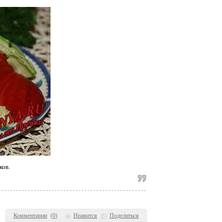
ков.
Комментарии
(
0
)
Нравится
Поделиться