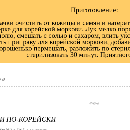
Приготовление:
ачки очистить от кожицы и семян и натерет
ерке для корейской моркови. Лук мелко пор
юлю, смешать с солью и сахаром, влить укс
ть приправу для корейской моркови, добав
орошенько пермешать, разложить по стери
стерилизовать 30 минут. Приятног
 gl
И ПО-КОРЕЙСКИ
бря 2013 г. 12:17
+ в цитатник