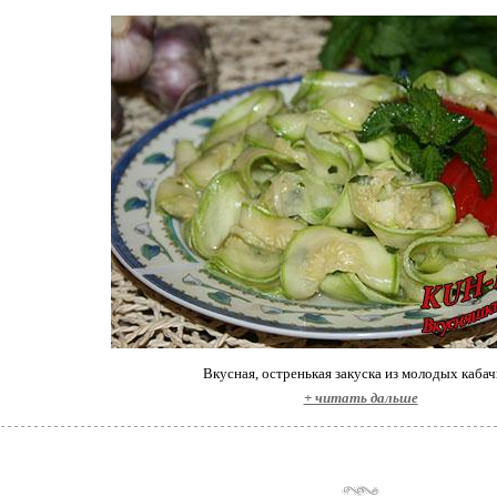
Вкусная, остренькая закуска из молодых кабач
+ читать дальше