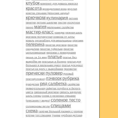
клубок
комплект для дивана икресел
красота
крокодиловая кожа
круглая
кокетка спицами (японские ажуры)
крючком
кулинария
летние
пинетки
летние шапочки
листик
лоскутное
магия
панно
маленькие салфетки
мастер-класс
накидка
нежная шаль
крючком полукруглая
новинка от аллы
коваль
органайзер для вязальщицы
оригами
пелерина
пинетки крючком
пинетки
сандалики
пинетки туфельки
пинетки
цельновязаные
пирожки с помидорами
платье
пицца за 1о мин
платье без
выкройки мк
платьице и болеро
платья для
больших и маленьких кукол
платья для кукол
платья на куклу с выкройками
прихватки
прически
пуловер
пуховый
рубрика
пэчворк
платок(сложно)
ряд
салфетка
рукоделие
салфетка
прямоугольная
сафетка голубого и белого
цвета
связанный крючком
связать ажурную
шаль схемы
снова о резинках спицами
соленое тесто
(описания + видео)
спицами
соломоновы петли
схема
тапочки большой размер с узором
елочка
топ спицами
туника
удобная детская