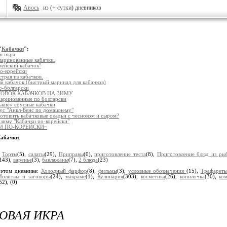
Авось
из (+ сутки) дневников
"
Кабачки
":
я икра
маринованные кабачки.
рейский кабачок"
о-корейски
трая из кабачков.
 кабачок (быстрый маринад для кабачков)
о-болгарски
ТОВОК КАБАЧКОВ НА ЗИМУ
маринованные по болгарски
ькие» соусные кабачки
ус "Анкл-Бенс по домашнему"
отовить кабачковые оладьи с чесноком и сыром?
 зиму "Кабачки по-корейски"
И ПО-КОРЕЙСКИ~
абачки
.
:
Торты
(5),
салаты
(29),
Приправы
(0),
приготовление теста
(8),
Приготовление блюд из ры
143),
варенье
(3),
баклажаны
(7),
2 блюда
(23)
 этом дневнике:
Холодный фарфор
(8),
фильмы
(3),
условные обозначения
(15),
Трафарет
олитвы и заговоры
(24),
макраме
(1),
Кулинария
(303),
косметика
(26),
копилочка
(30),
ко
52),
(0)
ОВАЯ ИКРА