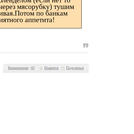
бленделом (если нет то
 через мясорубку) тушим
ивая.Потом по банкам
иятного аппетита!
Комментарии
(
0
)
Нравится
Поделиться