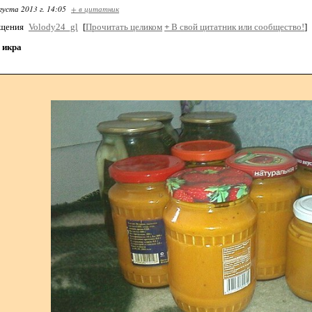
густа 2013 г. 14:05
+ в цитатник
бщения
Volody24_gl
[
Прочитать целиком
+
В свой цитатник или сообщество!
]
 икра