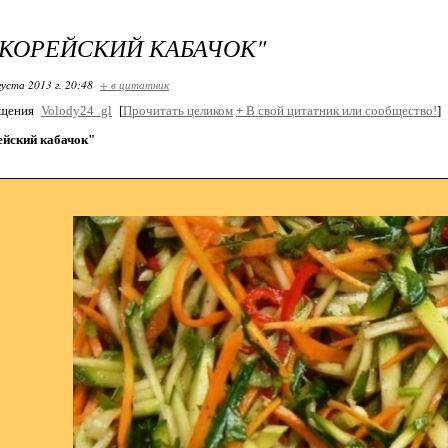
"КОРЕЙСКИЙ КАБАЧОК"
густа 2013 г. 20:48
+ в цитатник
бщения
Volody24_gl
[
Прочитать целиком
+
В свой цитатник или сообщество!
]
ейский кабачок"