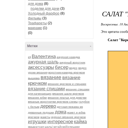
для дома
(8)
поделки для дачи
(3)
САЛАТ 
Холодный фарфор
(8)
фильмы
(3)
Трафареты
(2)
Воскресенье, 18 Ав
макраме
(1)
Это цитата соо
(0)
Салат "Кор
Метки
-
Валентина
elj
ажурная накидка
ажурная шаль
ажурный воротник
аксессуары
бисер
видео
видео
уроки вязания
воротник-накидка крючком
вязание
вязание
вышивка
крючком
вязание крючком и спицами
вязание спицами
вязание спицами
для начинающих
вязание шали крючком
вязание юбки
вязаное платье для девочки
вязаные воротнички крючком схемы
голубое
дерево
с белым
детская пижама мк
дома
диванные подушки
жакет и юбка
крючком
жакеты
журнал вязание крючком
игрушки
интересное
кайма
квадратная шаль( китайский)спицами