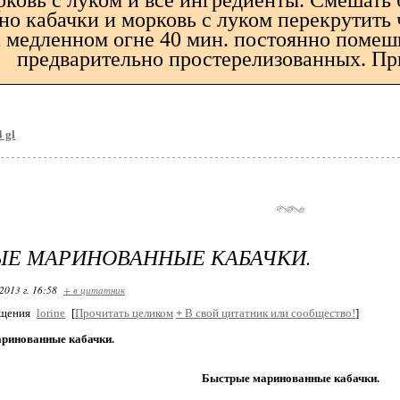
рковь с луком и все ингредиенты. Смешать 
о кабачки и морковь с луком перекрутить
 медленном огне 40 мин. постоянно помеш
предварительно простерелизованных. Пр
 gl
ЫЕ МАРИНОВАННЫЕ КАБАЧКИ.
2013 г. 16:58
+ в цитатник
бщения
lorine
[
Прочитать целиком
+
В свой цитатник или сообщество!
]
ринованные кабачки.
Быстрые маринованные кабачки.