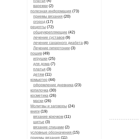
платья
(4)
варежки
(2)
полезная информация
(73)
приемы вязания
(20)
огород
(17)
рецепты
(72)
общеукрепляющие
(42)
лечение суставов
(9)
лечение сахарного диабета
(6)
Лечение гипертонии
(3)
пошив
(49)
игрушки
(25)
для дома
(7)
платья
(3)
детям
(11)
комьютер
(44)
оформление дневника
(23)
копилочка
(30)
косметика
(26)
маски
(26)
Молитвы и заговоры
(24)
книги
(19)
вязание крючком
(11)
шитье
(3)
вязание спицами
(2)
условные обозначения
(15)
приемы вязания
(11)