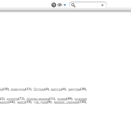
бы
(18),
помидоры
(12),
Огурцы
(4),
капуста
(4),
закрутка
(28),
ы
(2),
рецепты
(72),
приемы вязания
(11),
пошив
(49),
полезная
мьютер
(44),
книги
(19),
для дома
(8),
вязание спицами
(239),