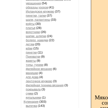
украшения
(54)
образцы узоров
(41)
Ирландское кружево
(37)
пинетки, тапки
(37)
шали, палантины
(33)
кофты
(30)
платья
(28)
воротники
(26)
шапки. шляпки
(24)
болеро, накидки
(22)
детям
(20)
юбки
(15)
пинетки
(11)
Прихватки
(9)
жакеты
(9)
топы, туники
(8)
филейное вязание
(6)
манишки
(4)
для дома
(4)
ленточное кружево
(3)
филейная техника вязания
(3)
покрывала
(3)
сумки
(2)
Мякот
купальники
(1)
со
Кулинария
(303)
выпечка
(143)