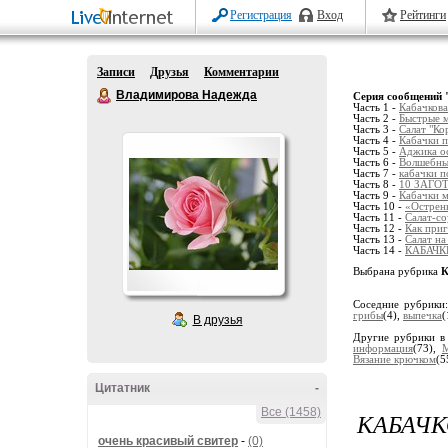
Регистрация
Вход
Рейтинги
Записи
Друзья
Комментарии
Владимирова Надежда
Серия сообщений 
Часть 1 -
Кабачкова
Часть 2 -
Быстрые 
Часть 3 -
Салат "Ко
Часть 4 -
Кабачки п
Часть 5 -
Аджика ос
Часть 6 -
Волшебный
Часть 7 -
кабачки п
Часть 8 -
10 ЗАГО
Часть 9 -
Кабачки 
Часть 10 -
«Острен
Часть 11 -
Салат-со
Часть 12 -
Как приг
Часть 13 -
Салат на
Часть 14 -
КАБАЧК
Выбрана рубрика
К
Соседние рубрики
грибы
(4),
выпечка
(
В друзья
Другие рубрики в
информация
(73),
М
Вязание крючком
(5
Цитатник
-
Все (1458)
КАБАЧК
очень красивый свитер
-
(0)