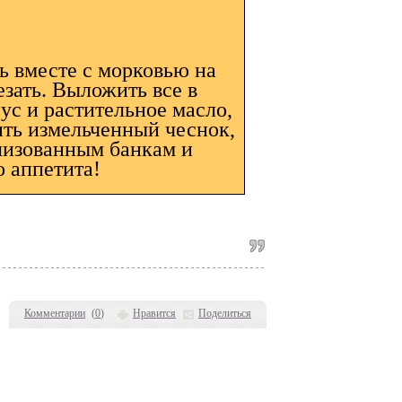
ь вместе с морковью на
езать. Выложить все в
ус и растительное масло,
ить измельченный чеснок,
лизованным банкам и
о аппетита!
Комментарии
(
0
)
Нравится
Поделиться