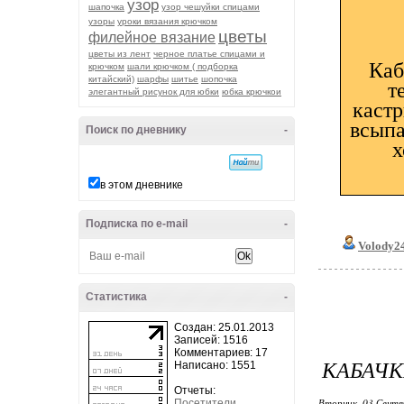
узор
шапочка
узор чешуйки спицами
узоры
уроки вязания крючком
цветы
филейное вязание
цветы из лент
черное платье спицами и
Каб
крючком
шали крючком ( подборка
китайский)
шарфы
шитье
шопочка
т
элегантный рисунок для юбки
юбка крючкои
кастр
всыпа
Поиск по дневнику
-
х
в этом дневнике
Подписка по e-mail
-
Volody24
Статистика
-
Создан: 25.01.2013
Записей: 1516
Комментариев: 17
КАБАЧК
Написано: 1551
Отчеты:
Вторник, 03 Сентя
Посетители