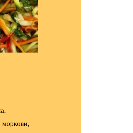
ла,
й моркови,