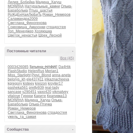
Лилия_Бобейка
Мадина_Хагуш
МОЯЙНА
Натуральные_камни
Олька-
Бараболька
Птыц_щастья
РоЖдЕнНаяЛюБиТь
Роман_Немеров
Саламандра2009
Светлана_Финогенова
Сокровища_Амазонки
страдостея
Топ_Менеджер
Хозяюшка
Цветок_ненастья
Шрек_Лесной
Постоянные читатели
-
Все (45)
0003426085
Татьяна_НАФИГ
Da4Hik
FlashStudio
HelenRus
Merian1
Miss_Starlight
Pigvi_Blond
anna-aneta
belorys_kh
ele437411
irikaznacheeva
kgregory
kisteev
kreizon
kroyter17
pasheka561
pretty939
real-lady
sancase
v290451
vaxo420
vikmatvey
vitalove
Гуррри
Карите
Крапивка13
МОЯЙНА
Мадина_Хагуш
Олька-
Бараболька
Олька-Птичка
Роман_Немеров
Светлана_Финогенова
страдостея
ужель_та_самая
Сообщества
-