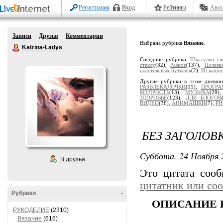
Регистрация
Вход
Рейтинги
Авос
Записи
Друзья
Комментарии
Выбрана рубрика
Вязание
.
Katrina-Ladys
Соседние рубрики:
Шкатулки св
стеклу
(32),
Разное
(137),
Полезн
пластиковых бутылок
(2),
Из капро
Другие рубрики в этом дневни
РАЗВЛЕКАЛОЧКИ
(11),
ПРОГР
МУДРОСТЬ
(13),
МУЗЫКА
(29)
ЗДОРОВЬЕ
(123),
ДЛЯ БЛОГОВ
ВИДЕО
(36),
АНИМАШКИ
(7),
PH
БЕЗ ЗАГОЛОВ
Суббота, 24 Ноября 
В друзья
Это цитата соо
цитатник или со
Рубрики
-
ОПИСАНИЕ 
РУКОДЕЛИЕ
(2310)
Вязание
(616)