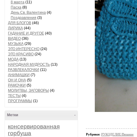
8 марта
(11)
Пасха
(8)
День Св. Валентина
(4)
Поздравления
(3)
ДЛЯ БЛОГОВ
(46)
ЛИРИКА
(44)
ГАДАНИЕ И ДРУГОЕ
(40)
ВИДЕО
(36)
МУЗЫКА
(29)
ЭТО ИНТЕРЕСНО
(24)
ЭТО КРАСИВО
(24)
МОДА
(13)
НАРОДНАЯ МУДРОСТЬ
(13)
РАЗВЛЕКАЛОЧКИ
(11)
АНИМАШКИ
(7)
ОН И ОНА
(5)
РАМОЧКИ
(5)
МОЛИТВЫ, ЗАГОВОРЫ
(4)
ТЕСТЫ
(4)
ПРОГРАММЫ
(1)
Метки
-
консервированная
горбуша
Рубрики:
РУКОДЕЛИЕ/Вязание