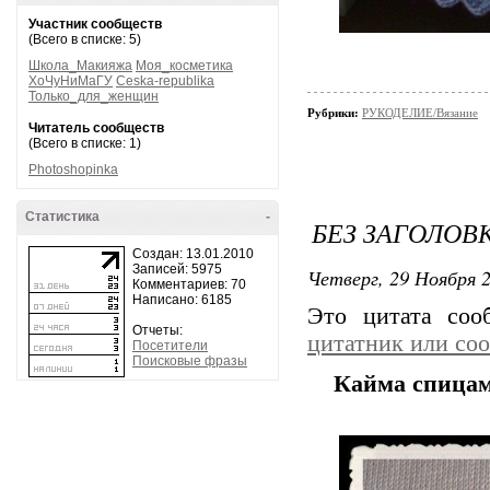
Участник сообществ
(Всего в списке: 5)
Школа_Макияжа
Моя_косметика
ХоЧуНиМаГУ
Ceska-republika
Только_для_женщин
Рубрики:
РУКОДЕЛИЕ/Вязание
Читатель сообществ
(Всего в списке: 1)
Photoshopinka
Статистика
-
БЕЗ ЗАГОЛОВ
Создан: 13.01.2010
Записей: 5975
Четверг, 29 Ноября 2
Комментариев: 70
Написано: 6185
Это цитата со
Отчеты:
цитатник или со
Посетители
Поисковые фразы
Кайма спица