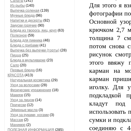
Салаты
(142)
Для этого я в
Из рыбы
(140)
Выпечка соленая
(139)
фотографии по
Мучные блюда
(96)
Основной узо
Напитки и десерты
(92)
Закуски горячие
(90)
крючком 2,7 м
Блюда из творога, яиц, круп
(63)
Полезное
(59)
толщина 7 см
Блюда для пикника
(46)
потом снова с
Блюда с грибами
(41)
Выпечка без выпечки (торты)
(28)
рисунок смотр
Пицца
(25)
Блюда в мультиварке
(23)
этого ввяжу 
Сало
(20)
карман на м
Первые блюда
(16)
КРАСОТА
(413)
карман приши
Натуральная косметика
(29)
Уход за волосами
(28)
иголку. Для 
Физические упражнения
(18)
подкладкой п
Макияж
(15)
Уход за лицом
(14)
кладут под 
Прически
(12)
Эфирные масла
(3)
использовать 
Уход за руками, ногами
(3)
сумки и подкла
Массаж
(2)
Маникюр
(2)
соединяю с 4
ПОЛЕЗНАЯ ИНФОРМАЦИЯ
(285)