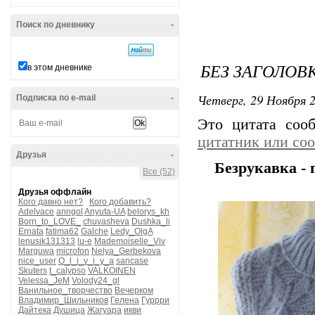
Поиск по дневнику
-
БЕЗ ЗАГОЛОВ
в этом дневнике
Четверг, 29 Ноября 2
Подписка по e-mail
-
Это цитата со
цитатник или со
Друзья
-
Безрукавка - 
Все (52)
Друзья оффлайн
Кого давно нет?
Кого добавить?
Adelvace
anngol
Anyuta-UA
belorys_kh
Born_to_LOVE_
chuvasheva
Dushka_li
Ernata
fatima62
Galche
Ledy_OlgA
lenusik131313
lu-e
Mademoiselle_Viv
Marguwa
microfon
Nelya_Gerbekova
nice_user
O_l_i_v_i_y_a
sancase
Skuters
t_calypso
VALKOINEN
Velessa_JeM
Volody24_gl
Ванильное_творчество
Вечерком
Владимир_Шильников
Гелена
Гуррри
Дайтека
Душица
Жагуара
икви