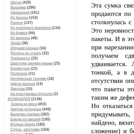
Шитье
(426)
Эта сумка свя
Вышивка
(296)
продаются по 
Украшения
(161)
Из бисера
(153)
столкнулась с
Разное
(137)
Из холодного фарфора
(134)
Это неровност
Из бумаги
(94)
пакеты. И в эт
Из капрона
(48)
Лепка
(36)
при нарезании
Игрушки разные
(34)
Роспись по стеклу
(32)
получаем с
Трафареты
(25)
удваивается.
Шкатулки своими руками
(25)
Конфетное
(22)
тонкой, а в д
Полезное
(21)
Интересные техники
(18)
отсутствии оп
Цветы разные
(14)
что пакеты эт
Декупаж
(10)
Из пластиковых бутылок
(2)
таким же дефек
КУЛИНАРИЯ
(2136)
Блюда из мяса
(453)
Но отказаться
Закуски холодные
(448)
придумывать,
Выпечка сладкая
(282)
Блюда из овощей
(190)
найдено, вязат
Вторые блюда
(180)
Соусы, заготовки
(164)
сложение) и б