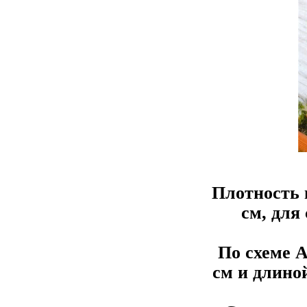
Плотность в
см, для 
По схеме 
см и длино