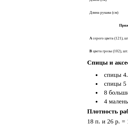
Длина рукава (см)
Пря
А
серого цвета (121), шт
В
цвета грозы (102), шт.
Спицы и аксе
спицы 4
спицы 5
8 больши
4 малень
Плотность ра
18 п. и 26 р. =