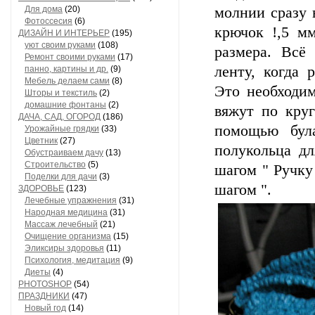
Для дома
(20)
молнии сразу в
Фотоссесия
(6)
крючок !,5 м
ДИЗАЙН И ИНТЕРЬЕР
(195)
уют своим руками
(108)
размера. Всё
Ремонт своими руками
(17)
ленту, когда 
панно, картины и др.
(9)
Мебель делаем сами
(8)
Это необходим
Шторы и текстиль
(2)
домашние фонтаны
(2)
вяжут по кру
ДАЧА, САД, ОГОРОД
(186)
помощью була
Урожайные грядки
(33)
Цветник
(27)
полукольца дл
Обустраиваем дачу
(13)
Строительство
(5)
шагом " Ручку 
Поделки для дачи
(3)
шагом ".
ЗДОРОВЬЕ
(123)
Лечебные упражнения
(31)
Народная медицина
(31)
Массаж лечебный
(21)
Очищение организма
(15)
Эликсиры здоровья
(11)
Психология, медитация
(9)
Диеты
(4)
PHOTOSHOP
(54)
ПРАЗДНИКИ
(47)
Новый год
(14)