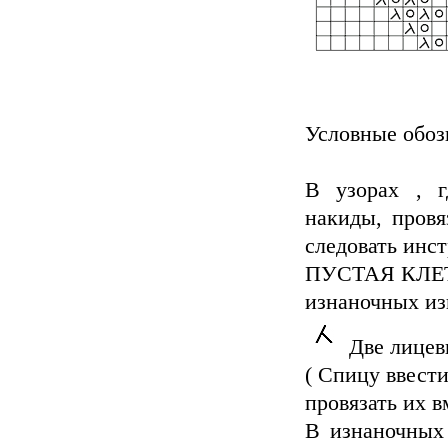
Условные обоз
В узорах , г
накиды, провя
следовать инс
ПУСТАЯ КЛЕТО
изнаночных из
Две лицевы
( Спицу ввести
провязать их в
В изнаночных 