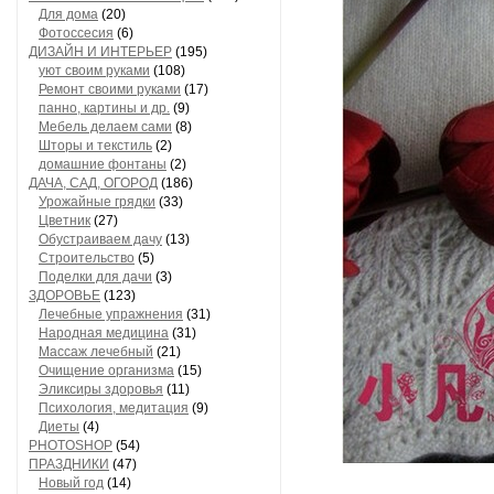
Для дома
(20)
Фотоссесия
(6)
ДИЗАЙН И ИНТЕРЬЕР
(195)
уют своим руками
(108)
Ремонт своими руками
(17)
панно, картины и др.
(9)
Мебель делаем сами
(8)
Шторы и текстиль
(2)
домашние фонтаны
(2)
ДАЧА, САД, ОГОРОД
(186)
Урожайные грядки
(33)
Цветник
(27)
Обустраиваем дачу
(13)
Строительство
(5)
Поделки для дачи
(3)
ЗДОРОВЬЕ
(123)
Лечебные упражнения
(31)
Народная медицина
(31)
Массаж лечебный
(21)
Очищение организма
(15)
Эликсиры здоровья
(11)
Психология, медитация
(9)
Диеты
(4)
PHOTOSHOP
(54)
ПРАЗДНИКИ
(47)
Новый год
(14)