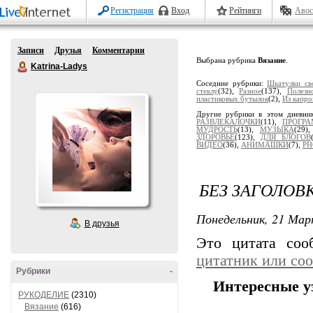
Регистрация
Вход
Рейтинги
Авос
Записи
Друзья
Комментарии
Выбрана рубрика
Вязание
.
Katrina-Ladys
Соседние рубрики:
Шкатулки св
стеклу
(32),
Разное
(137),
Полезн
пластиковых бутылок
(2),
Из капро
Другие рубрики в этом дневни
РАЗВЛЕКАЛОЧКИ
(11),
ПРОГР
МУДРОСТЬ
(13),
МУЗЫКА
(29)
ЗДОРОВЬЕ
(123),
ДЛЯ БЛОГОВ
ВИДЕО
(36),
АНИМАШКИ
(7),
PH
БЕЗ ЗАГОЛОВ
Понедельник, 21 Мар
В друзья
Это цитата со
цитатник или со
Рубрики
-
Интересные у
РУКОДЕЛИЕ
(2310)
Вязание
(616)