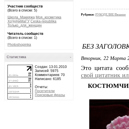
Участник сообществ
(Всего в списке: 5)
Рубрики:
РУКОДЕЛИЕ/Вязание
Школа_Макияжа
Моя_косметика
ХоЧуНиМаГУ
Ceska-republika
Только_для_женщин
Читатель сообществ
(Всего в списке: 1)
БЕЗ ЗАГОЛОВ
Photoshopinka
Вторник, 22 Марта 2
Статистика
-
Это цитата соо
Создан: 13.01.2010
Записей: 5975
свой цитатник и
Комментариев: 70
Написано: 6185
КОСТЮМЧИ
Отчеты:
Посетители
Поисковые фразы