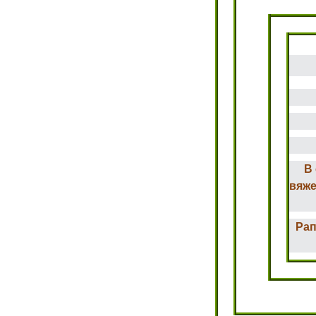
В
вяже
Рап