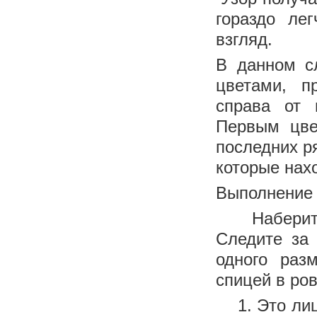
гораздо ле
взгляд.
В данном с
цветами, п
справа от 
Первым цве
последних ря
которые нах
Выполнение 
Наберите н
Следите за
одного раз
спицей в ро
1. Это лице