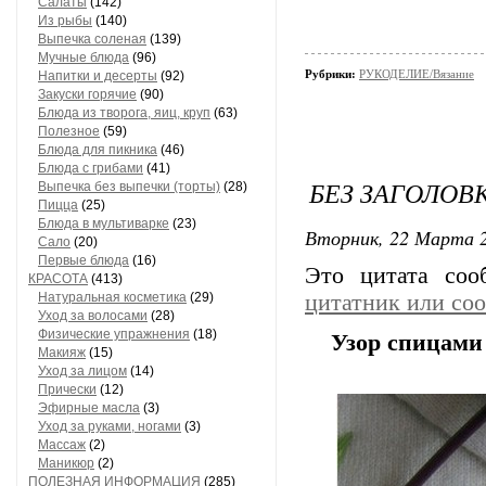
Салаты
(142)
Из рыбы
(140)
Выпечка соленая
(139)
Мучные блюда
(96)
Рубрики:
РУКОДЕЛИЕ/Вязание
Напитки и десерты
(92)
Закуски горячие
(90)
Блюда из творога, яиц, круп
(63)
Полезное
(59)
Блюда для пикника
(46)
Блюда с грибами
(41)
БЕЗ ЗАГОЛОВ
Выпечка без выпечки (торты)
(28)
Пицца
(25)
Блюда в мультиварке
(23)
Вторник, 22 Марта 2
Сало
(20)
Первые блюда
(16)
Это цитата со
КРАСОТА
(413)
Натуральная косметика
(29)
цитатник или со
Уход за волосами
(28)
Физические упражнения
(18)
Узор спицами
Макияж
(15)
Уход за лицом
(14)
Прически
(12)
Эфирные масла
(3)
Уход за руками, ногами
(3)
Массаж
(2)
Маникюр
(2)
ПОЛЕЗНАЯ ИНФОРМАЦИЯ
(285)