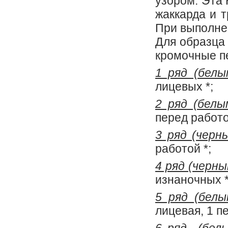
узором. Эта 
жаккарда и 
При выполне
Для образца 
кромочные п
1 ряд (белы
лицевых *;
2 ряд (белы
перед работо
3 ряд (черн
работой *;
4 ряд (черны
изнаночных *
5 ряд (белы
лицевая, 1 пе