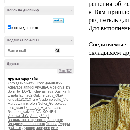
решения об ис
Поиск по дневнику
-
к Вам пришло 
ряд петель для
Для выполнени
в этом дневнике
Подписка по e-mail
-
Соединяемые
складываем др
Друзья
-
Все (52)
Друзья оффлайн
Кого давно нет?
Кого добавить?
Adelvace
anngol
Anyuta-UA
belorys_kh
Born_to_LOVE_
chuvasheva
Dushka_li
Ernata
fatima62
Galche
Ledy_OlgA
lenusik131313
lu-e
Mademoiselle_Viv
Marguwa
microfon
Nelya_Gerbekova
nice_user
O_l_i_v_i_y_a
sancase
Skuters
t_calypso
VALKOINEN
Velessa_JeM
Volody24_gl
Ванильное_творчество
Вечерком
Владимир_Шильников
Гелена
Гуррри
Дайтека
Душица
Жагуара
икви