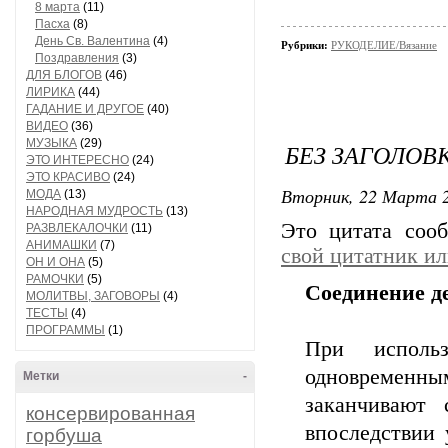
8 марта
(11)
Пасха
(8)
День Св. Валентина
(4)
Рубрики:
РУКОДЕЛИЕ/Вязание
Поздравления
(3)
ДЛЯ БЛОГОВ
(46)
ЛИРИКА
(44)
ГАДАНИЕ И ДРУГОЕ
(40)
ВИДЕО
(36)
МУЗЫКА
(29)
БЕЗ ЗАГОЛОВ
ЭТО ИНТЕРЕСНО
(24)
ЭТО КРАСИВО
(24)
Вторник, 22 Марта 2
МОДА
(13)
НАРОДНАЯ МУДРОСТЬ
(13)
Это цитата со
РАЗВЛЕКАЛОЧКИ
(11)
АНИМАШКИ
(7)
свой цитатник и
ОН И ОНА
(5)
РАМОЧКИ
(5)
Соединение д
МОЛИТВЫ, ЗАГОВОРЫ
(4)
ТЕСТЫ
(4)
ПРОГРАММЫ
(1)
При исполь
одновременны
Метки
-
заканчивают
консервированная
впоследствии 
горбуша