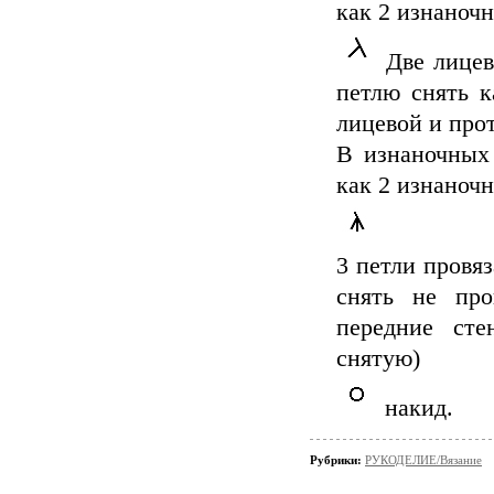
как 2 изнаноч
Две лицев
петлю снять к
лицевой и про
В изнаночных 
как 2 изнаночн
3 петли провяз
снять не про
передние сте
снятую)
накид.
Рубрики:
РУКОДЕЛИЕ/Вязание