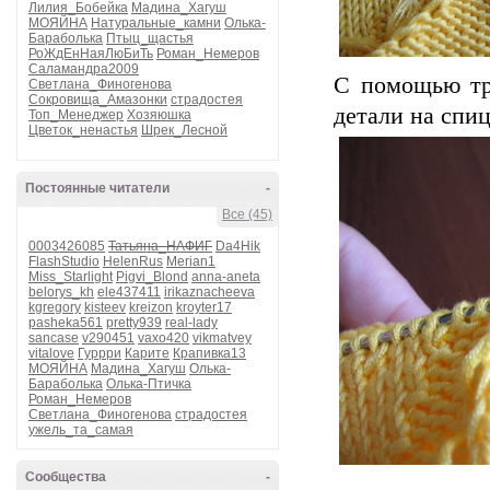
Лилия_Бобейка
Мадина_Хагуш
МОЯЙНА
Натуральные_камни
Олька-
Бараболька
Птыц_щастья
РоЖдЕнНаяЛюБиТь
Роман_Немеров
Саламандра2009
С помощью тр
Светлана_Финогенова
Сокровища_Амазонки
страдостея
детали на спиц
Топ_Менеджер
Хозяюшка
Цветок_ненастья
Шрек_Лесной
Постоянные читатели
-
Все (45)
0003426085
Татьяна_НАФИГ
Da4Hik
FlashStudio
HelenRus
Merian1
Miss_Starlight
Pigvi_Blond
anna-aneta
belorys_kh
ele437411
irikaznacheeva
kgregory
kisteev
kreizon
kroyter17
pasheka561
pretty939
real-lady
sancase
v290451
vaxo420
vikmatvey
vitalove
Гуррри
Карите
Крапивка13
МОЯЙНА
Мадина_Хагуш
Олька-
Бараболька
Олька-Птичка
Роман_Немеров
Светлана_Финогенова
страдостея
ужель_та_самая
Сообщества
-