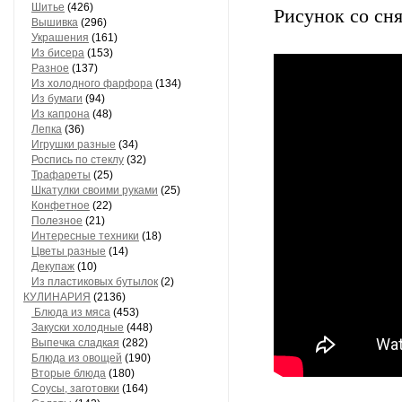
Шитье
(426)
Рисунок со сн
Вышивка
(296)
Украшения
(161)
Из бисера
(153)
Разное
(137)
Из холодного фарфора
(134)
Из бумаги
(94)
Из капрона
(48)
Лепка
(36)
Игрушки разные
(34)
Роспись по стеклу
(32)
Трафареты
(25)
Шкатулки своими руками
(25)
Конфетное
(22)
Полезное
(21)
Интересные техники
(18)
Цветы разные
(14)
Декупаж
(10)
Из пластиковых бутылок
(2)
КУЛИНАРИЯ
(2136)
Блюда из мяса
(453)
Закуски холодные
(448)
Выпечка сладкая
(282)
Блюда из овощей
(190)
Вторые блюда
(180)
Соусы, заготовки
(164)