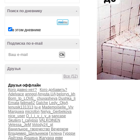
Поиск по дневнику
-
в этом дневнике
Подписка по e-mail
-
Друзья
-
Все (52)
Друзья оффлайн
Кого давно нет?
Кого добавить?
Adelvace
anngol
Anyuta-UA
belorys_kh
Born_to_LOVE_
chuvasheva
Dushka_li
Ernata
fatima62
Galche
Ledy_OlgA
lenusik131313
lu-e
Mademoiselle_Viv
Marguwa
microfon
Nelya_Gerbekova
nice_user
O_l_i_v_i_y_a
sancase
Skuters
t_calypso
VALKOINEN
Velessa_JeM
Volody24_gl
Ванильное_творчество
Вечерком
Владимир_Шильников
Гелена
Гуррри
Дайтека
Душица
Жагуара
икви