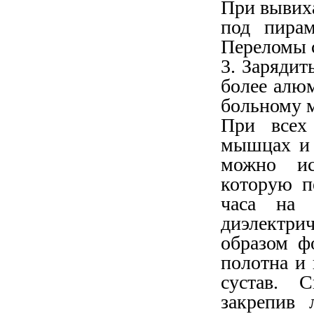
При вывиха
под пира
Переломы с
3. Зарядит
более алю
больному м
При всех
мышцах и 
можно ис
которую п
часа на 
диэлектри
образом ф
полотна и
сустав. 
закрепив