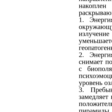
накоплен 
раскрываю
1. Энерги
окружающ
излучени
уменьшает
геопатоген
2. Энерги
снимает по
с биополя
психоэмоц
уровень оз
3. Пребы
замедляет 
положит
пирамиды 