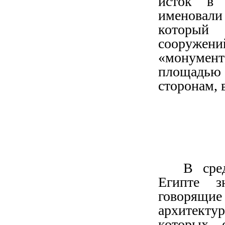
исток в 
именовал
который
сооружени
«монумен
площадь
сторонам,
В сре
Египте з
говорящ
архитектур
которых 