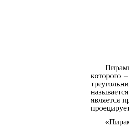
Пирам
которого –
треугольн
называетс
является п
проецирует
«Пира