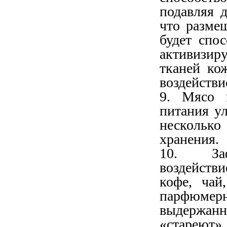
подавляя д
что разме
будет спо
активизи
тканей ко
воздействи
9. Мясо 
питания у
нескольк
хранения.
10. Заф
воздействи
кофе, чай
парфюмерн
выдержан
«стареют