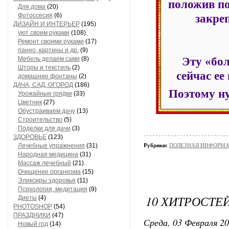
положив по
Для дома
(20)
Фотоссесия
(6)
закре
ДИЗАЙН И ИНТЕРЬЕР
(195)
уют своим руками
(108)
Ремонт своими руками
(17)
панно, картины и др.
(9)
Эту «бол
Мебель делаем сами
(8)
Шторы и текстиль
(2)
сейчас ее
домашние фонтаны
(2)
ДАЧА, САД, ОГОРОД
(186)
Поэтому ну
Урожайные грядки
(33)
Цветник
(27)
Обустраиваем дачу
(13)
Строительство
(5)
Поделки для дачи
(3)
ЗДОРОВЬЕ
(123)
Лечебные упражнения
(31)
Рубрики:
ПОЛЕЗНАЯ ИНФОРМАЦ
Народная медицина
(31)
Массаж лечебный
(21)
Очищение организма
(15)
Эликсиры здоровья
(11)
Психология, медитация
(9)
10 ХИТРОСТЕ
Диеты
(4)
PHOTOSHOP
(54)
ПРАЗДНИКИ
(47)
Среда, 03 Февраля 20
Новый год
(14)