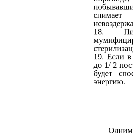
побывавш
снимае
невоздержа
18. Пир
мумифиц
стерилизац
19. Если в
до 1/ 2 по
будет спо
энергию.
Одним