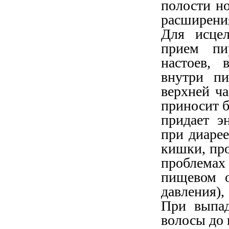
полости но
расширени
Для исцел
прием пи
настоев,
внутри п
верхней ча
приносит б
придает э
при диарее
кишки, про
проблемах
пищевом о
давления),
При выпад
волосы до к