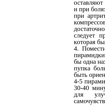
оставляют 
и при боля
при артри
компресс
достаточн
следует п
которая бы
4. Помести
пирамидки 
бы одна на
пупка бол
быть ориен
4-5 пирами
30-40 мин
для улу
самочувст