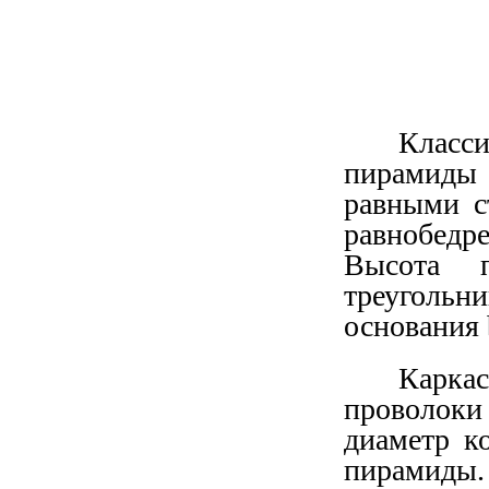
Класс
пирамиды
равными с
равнобедр
Высота 
треуголь
основания 
Карка
проволоки
диаметр к
пирамиды. 