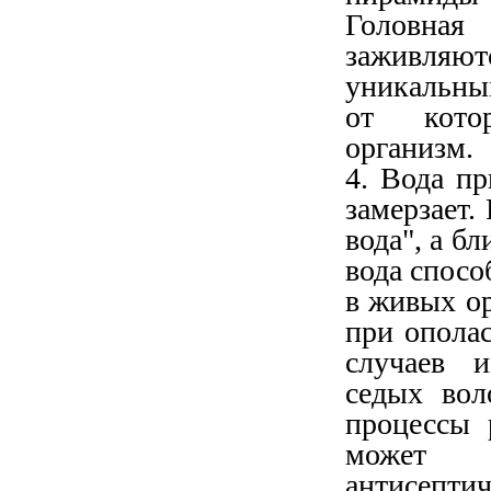
Головна
заживляют
уникальны
от котор
организм.
4. Вода пр
замерзает.
вода", а б
вода спосо
в живых о
при ополас
случаев и
седых вол
процессы 
может и
антисептич