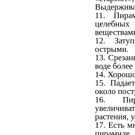
Выдерживат
11. Пира
целебных
веществам
12. Зату
острыми.
13. Срезан
воде более 
14. Хорош
15. Падае
около пос
16. Пир
увеличиват
растения, 
17. Есть м
пирамиде