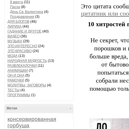
8 марта
(11)
Это цитата соо
Пасха
(8)
День Св. Валентина
(4)
цитатник или со
Поздравления
(3)
ДЛЯ БЛОГОВ
(46)
10 хитростей 
ЛИРИКА
(44)
ГАДАНИЕ И ДРУГОЕ
(40)
ВИДЕО
(36)
Не секрет, ч
МУЗЫКА
(29)
ЭТО ИНТЕРЕСНО
(24)
порошков и 
ЭТО КРАСИВО
(24)
больше вреда,
МОДА
(13)
НАРОДНАЯ МУДРОСТЬ
(13)
от бытов
РАЗВЛЕКАЛОЧКИ
(11)
АНИМАШКИ
(7)
попытаться
ОН И ОНА
(5)
собрали нес
РАМОЧКИ
(5)
МОЛИТВЫ, ЗАГОВОРЫ
(4)
помощью тольк
ТЕСТЫ
(4)
ПРОГРАММЫ
(1)
Метки
-
консервированная
горбуша