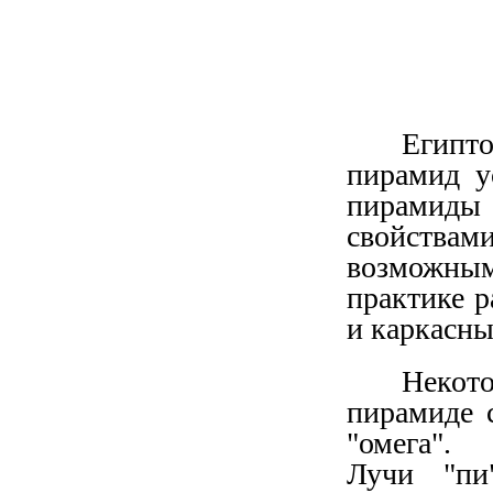
Египт
пирамид у
пирамид
свойствам
возможным
практике р
и каркасны
Некот
пирамиде 
"омега".
Лучи "пи