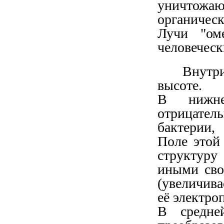
уничтожа
органическ
Лучи "ом
человеческ
Внутр
высоте.
В нижне
отрицате
бактерии,
Поле этой
структуру
иными сво
(увеличива
её электро
В средне