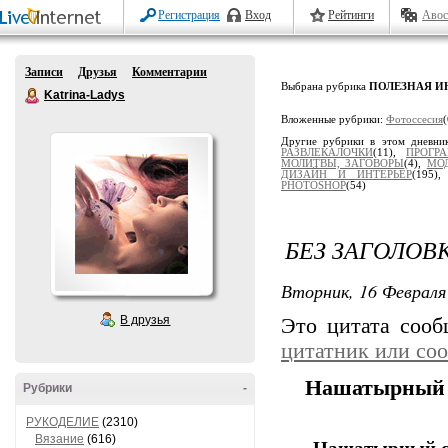
Регистрация
Вход
Рейтинги
Авос
Записи
Друзья
Комментарии
Выбрана рубрика
ПОЛЕЗНАЯ 
Katrina-Ladys
Вложенные рубрики:
Фотоссесия
(
Другие рубрики в этом дневни
РАЗВЛЕКАЛОЧКИ
(11),
ПРОГР
МОЛИТВЫ, ЗАГОВОРЫ
(4),
МО
ДИЗАЙН И ИНТЕРЬЕР
(195)
PHOTOSHOP
(54)
БЕЗ ЗАГОЛОВ
Вторник, 16 Февраля 
В друзья
Это цитата соо
цитатник или со
Нашатырный с
Рубрики
-
РУКОДЕЛИЕ
(2310)
Вязание
(616)