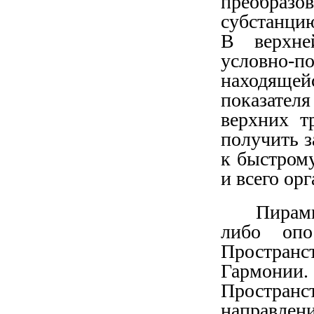
преобраз
субстанци
В верхне
условно-п
находящейс
показате
верхних т
получить з
к быстром
и всего ор
Пирами
либо опо
Пространс
Гармони
Простран
направле