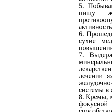
5. Побыва
пищу жи
противо
активност
6. Прошед
сухие мед
повышению
7. Выдер
минераль
лекарств
лечении я
желудочно
системы в 
8. Кремы, 
фокусной
способств