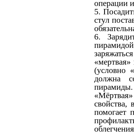
операции и
5. Посадит
стул поста
обязательн
6. Заряд
пирамид
заряжатьс
«мертвая» 
(условно 
должна с
пирамиды.
«Мёртвая»
свойства, 
помогает 
профилак
облегчени