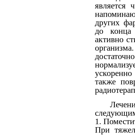
является 
напомина
других фа
до конца 
активно с
организ
достаточн
нормализ
ускоренно
также пов
радиотерап
Лечен
следующим
1. Помест
При тяжел