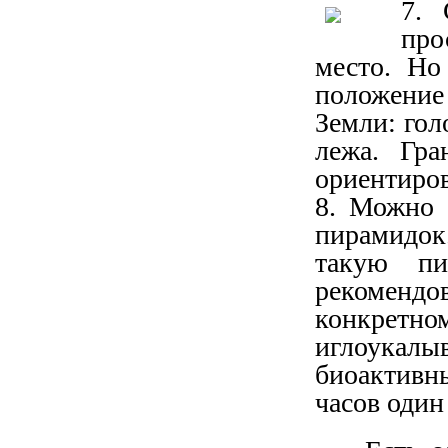
7. 
про
место. Но
положени
Земли: гол
лежа. Гр
ориентиров
8. Можно 
пирамидо
такую пи
рекомендо
конкрет
иглоукал
биоактивн
часов один 