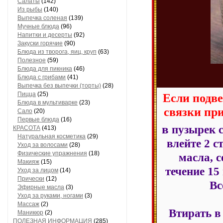
Салаты
(142)
Из рыбы
(140)
Выпечка соленая
(139)
Мучные блюда
(96)
Напитки и десерты
(92)
Закуски горячие
(90)
Блюда из творога, яиц, круп
(63)
Полезное
(59)
Блюда для пикника
(46)
Блюда с грибами
(41)
Выпечка без выпечки (торты)
(28)
Пицца
(25)
Е
сли подве
Блюда в мультиварке
(23)
связки пр
Сало
(20)
Первые блюда
(16)
в
пузырек 
КРАСОТА
(413)
Натуральная косметика
(29)
влейте 2 с
Уход за волосами
(28)
Физические упражнения
(18)
масла, с
Макияж
(15)
течение 15
Уход за лицом
(14)
Прически
(12)
Вс
Эфирные масла
(3)
Уход за руками, ногами
(3)
Массаж
(2)
Втирать в
Маникюр
(2)
ПОЛЕЗНАЯ ИНФОРМАЦИЯ
(285)