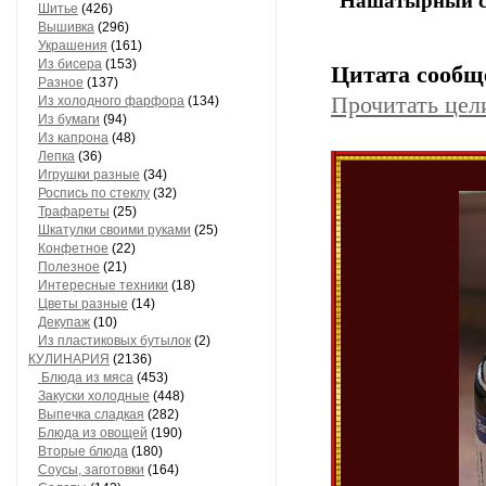
Нашатырный сп
Шитье
(426)
Вышивка
(296)
Украшения
(161)
Из бисера
(153)
Цитата сооб
Разное
(137)
Прочитать цел
Из холодного фарфора
(134)
Из бумаги
(94)
Из капрона
(48)
Лепка
(36)
Игрушки разные
(34)
Роспись по стеклу
(32)
Трафареты
(25)
Шкатулки своими руками
(25)
Конфетное
(22)
Полезное
(21)
Интересные техники
(18)
Цветы разные
(14)
Декупаж
(10)
Из пластиковых бутылок
(2)
КУЛИНАРИЯ
(2136)
Блюда из мяса
(453)
Закуски холодные
(448)
Выпечка сладкая
(282)
Блюда из овощей
(190)
Вторые блюда
(180)
Соусы, заготовки
(164)