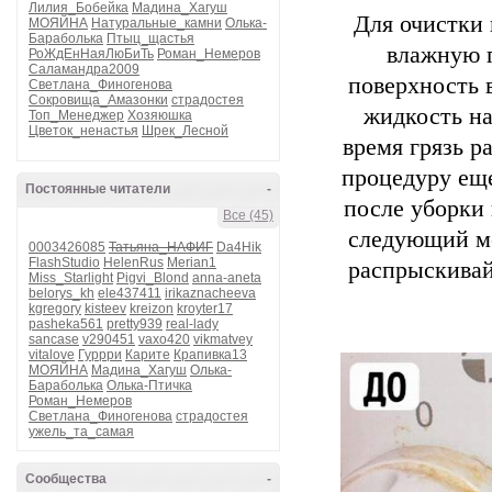
Лилия_Бобейка
Мадина_Хагуш
Для очистки
МОЯЙНА
Натуральные_камни
Олька-
Бараболька
Птыц_щастья
влажную г
РоЖдЕнНаяЛюБиТь
Роман_Немеров
Саламандра2009
поверхность 
Светлана_Финогенова
Сокровища_Амазонки
страдостея
жидкость на
Топ_Менеджер
Хозяюшка
Цветок_ненастья
Шрек_Лесной
время грязь р
процедуру еще
Постоянные читатели
-
после уборки 
Все (45)
следующий ме
0003426085
Татьяна_НАФИГ
Da4Hik
FlashStudio
HelenRus
Merian1
распрыскивай
Miss_Starlight
Pigvi_Blond
anna-aneta
belorys_kh
ele437411
irikaznacheeva
kgregory
kisteev
kreizon
kroyter17
pasheka561
pretty939
real-lady
sancase
v290451
vaxo420
vikmatvey
vitalove
Гуррри
Карите
Крапивка13
МОЯЙНА
Мадина_Хагуш
Олька-
Бараболька
Олька-Птичка
Роман_Немеров
Светлана_Финогенова
страдостея
ужель_та_самая
Сообщества
-