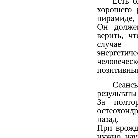
Есть о
хорошего 
пирамиде,
Он долже
верить, ч
случае 
энергети
человече
позитивны
Сеанс
результаты
За полто
остеохондр
назад.
При врожд
нужно нау