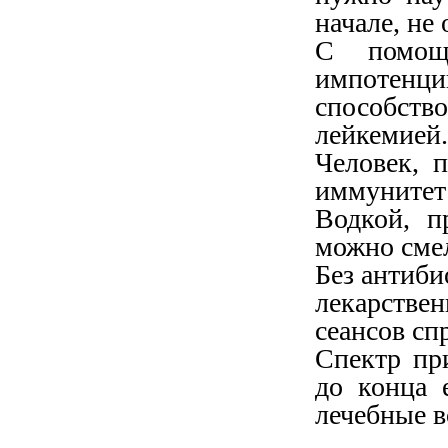
начале, не
С помощ
импоте
способст
лейкемией.
Человек, 
иммунитет
Водкой, п
можно смел
Без антиби
лекарстве
сеансов сп
Спектр пр
до конца 
лечебные в