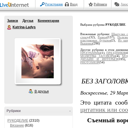
Регистрация
Вход
Рейтинги
Авос
Записи
Друзья
Комментарии
Выбрана рубрика
РУКОДЕЛИЕ
.
Katrina-Ladys
Вложенные рубрики:
Шкатулки с
стеклу
(32),
Разное
(137),
Полезн
пластиковых бутылок
(2),
Из ка
Вышивка
(296)
Другие рубрики в этом дневник
ПРОГРАММЫ
(1),
ПРАЗДНИКИ
(4
МОЛИТВЫ, ЗАГОВОРЫ
(4),
МО
ДИЗАЙН И ИНТЕРЬЕР
(195)
PHOTOSHOP
(54)
БЕЗ ЗАГОЛОВ
Воскресенье, 29 Март
В друзья
Это цитата соо
цитатник или со
Рубрики
-
Съемный ворот
РУКОДЕЛИЕ
(2310)
Вязание
(616)