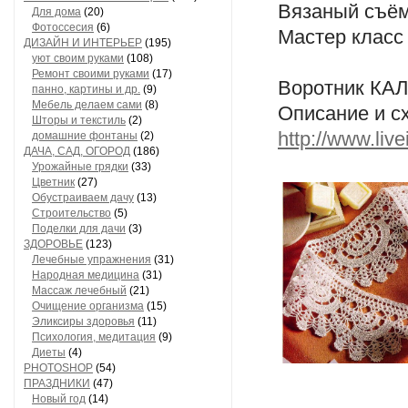
Вязаный съём
Для дома
(20)
Фотоссесия
(6)
Мастер клас
ДИЗАЙН И ИНТЕРЬЕР
(195)
уют своим руками
(108)
Ремонт своими руками
(17)
Воротник КА
панно, картины и др.
(9)
Мебель делаем сами
(8)
Описание и 
Шторы и текстиль
(2)
http://www.liv
домашние фонтаны
(2)
ДАЧА, САД, ОГОРОД
(186)
Урожайные грядки
(33)
Цветник
(27)
Обустраиваем дачу
(13)
Строительство
(5)
Поделки для дачи
(3)
ЗДОРОВЬЕ
(123)
Лечебные упражнения
(31)
Народная медицина
(31)
Массаж лечебный
(21)
Очищение организма
(15)
Эликсиры здоровья
(11)
Психология, медитация
(9)
Диеты
(4)
PHOTOSHOP
(54)
ПРАЗДНИКИ
(47)
Новый год
(14)