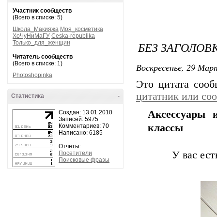
Участник сообществ
(Всего в списке: 5)
Школа_Макияжа
Моя_косметика
ХоЧуНиМаГУ
Ceska-republika
БЕЗ ЗАГОЛОВ
Только_для_женщин
Читатель сообществ
(Всего в списке: 1)
Воскресенье, 29 Март
Photoshopinka
Это цитата соо
цитатник или со
Статистика
-
Аксессуары 
Создан: 13.01.2010
Записей: 5975
классы
Комментариев: 70
Написано: 6185
Отчеты:
У вас ес
Посетители
Поисковые фразы