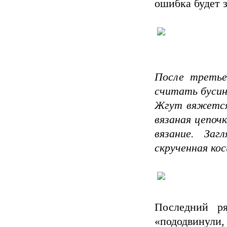
ошибка будет з
После третье
считать бусинк
Жгут вяжется-
вязаная цепочк
вязание. За
скрученная кос
Последний р
«пододвинули