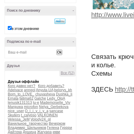
Поиск по дневнику
-
http://www.liv
в этом дневнике
Подписка по e-mail
-
Связать крюч
и колье.
Друзья
-
Схемы
Все (52)
Друзья оффлайн
Кого давно нет?
Кого добавить?
ЗДЕСЬ
http:/
Adelvace
anngol
Anyuta-UA
belorys_kh
Born_to_LOVE_
chuvasheva
Dushka_li
Ernata
fatima62
Galche
Ledy_OlgA
lenusik131313
lu-e
Mademoiselle_Viv
Marguwa
microfon
Nelya_Gerbekova
nice_user
O_l_i_v_i_y_a
sancase
Skuters
t_calypso
VALKOINEN
Velessa_JeM
Volody24_gl
Ванильное_творчество
Вечерком
Владимир_Шильников
Гелена
Гуррри
Дайтека
Душица
Жагуара
икви