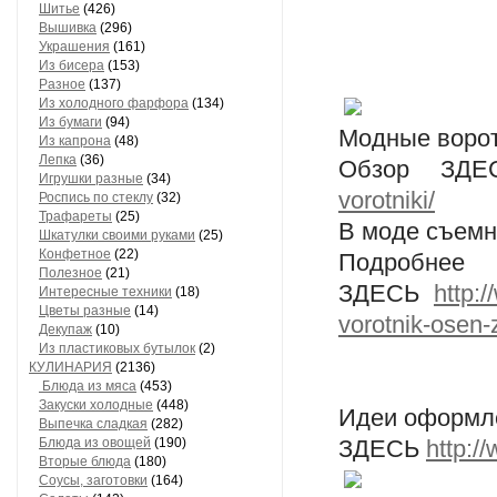
Шитье
(426)
Вышивка
(296)
Украшения
(161)
Из бисера
(153)
Разное
(137)
Из холодного фарфора
(134)
Из бумаги
(94)
Модные воро
Из капрона
(48)
Лепка
(36)
Обзор ЗД
Игрушки разные
(34)
vorotniki/
Роспись по стеклу
(32)
Трафареты
(25)
В моде съем
Шкатулки своими руками
(25)
Конфетное
(22)
Подробнее
Полезное
(21)
ЗДЕСЬ
http:
Интересные техники
(18)
Цветы разные
(14)
vorotnik-osen
Декупаж
(10)
Из пластиковых бутылок
(2)
КУЛИНАРИЯ
(2136)
Блюда из мяса
(453)
Закуски холодные
(448)
Идеи оформл
Выпечка сладкая
(282)
Блюда из овощей
(190)
ЗДЕСЬ
http:/
Вторые блюда
(180)
Соусы, заготовки
(164)