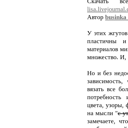
Скачать 
lisa.livejourna
Автор
businka_
У этих жгутов
пластичны и
материалов ми
множество. И, 
Но и без недо
зависимость, 
вязать все бо
потребность 
цвета, узоры, 
на мысли "
с у
замечаете, ч