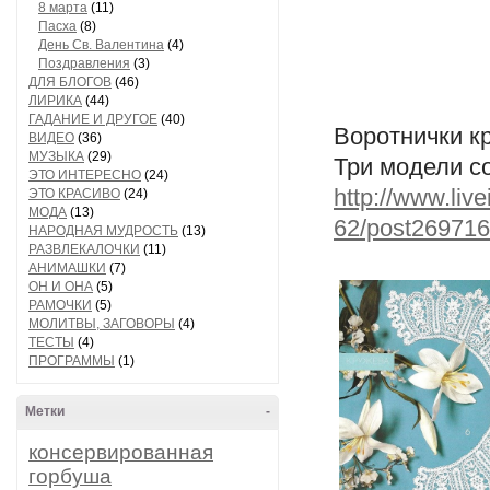
8 марта
(11)
Пасха
(8)
День Св. Валентина
(4)
Поздравления
(3)
ДЛЯ БЛОГОВ
(46)
ЛИРИКА
(44)
ГАДАНИЕ И ДРУГОЕ
(40)
Воротнички к
ВИДЕО
(36)
МУЗЫКА
(29)
Три модели 
ЭТО ИНТЕРЕСНО
(24)
http://www.live
ЭТО КРАСИВО
(24)
МОДА
(13)
62/post269716
НАРОДНАЯ МУДРОСТЬ
(13)
РАЗВЛЕКАЛОЧКИ
(11)
АНИМАШКИ
(7)
ОН И ОНА
(5)
РАМОЧКИ
(5)
МОЛИТВЫ, ЗАГОВОРЫ
(4)
ТЕСТЫ
(4)
ПРОГРАММЫ
(1)
Метки
-
консервированная
горбуша