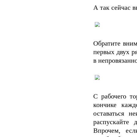
А так сейчас в
Обратите вним
первых двух р
в непровязанн
С рабочего то
кончике кажд
оставаться н
распускайте 
Впрочем, есл