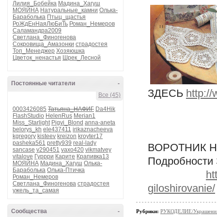
Лилия_Бобейка
Мадина_Хагуш
МОЯЙНА
Натуральные_камни
Олька-
Бараболька
Птыц_щастья
РоЖдЕнНаяЛюБиТь
Роман_Немеров
Саламандра2009
Светлана_Финогенова
Сокровища_Амазонки
страдостея
Топ_Менеджер
Хозяюшка
Цветок_ненастья
Шрек_Лесной
Постоянные читатели
-
ЗДЕСЬ
http:/
Все (45)
0003426085
Татьяна_НАФИГ
Da4Hik
FlashStudio
HelenRus
Merian1
Miss_Starlight
Pigvi_Blond
anna-aneta
belorys_kh
ele437411
irikaznacheeva
kgregory
kisteev
kreizon
kroyter17
pasheka561
pretty939
real-lady
ВОРОТНИК 
sancase
v290451
vaxo420
vikmatvey
vitalove
Гуррри
Карите
Крапивка13
Подробности
МОЯЙНА
Мадина_Хагуш
Олька-
Бараболька
Олька-Птичка
ht
Роман_Немеров
Светлана_Финогенова
страдостея
giloshirovanie/
ужель_та_самая
Сообщества
-
Рубрики:
РУКОДЕЛИЕ/Украшени