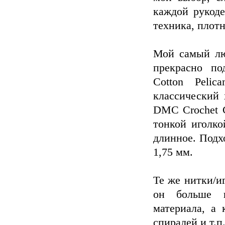
каждой рукоде
техника, плотн
Мой самый лю
прекрасно по
Cotton Peli
классический 
DMC Crochet C
тонкой иголко
длинное. Подх
1,75 мм.
Те же нитки/иг
он больше н
материала, а 
спиралей и т.п