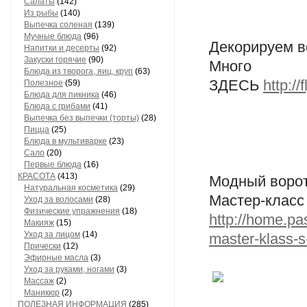
Салаты
(142)
Из рыбы
(140)
Выпечка соленая
(139)
Мучные блюда
(96)
Декорируем в
Напитки и десерты
(92)
Закуски горячие
(90)
Много 
Блюда из творога, яиц, круп
(63)
ЗДЕСЬ
http:/
Полезное
(59)
Блюда для пикника
(46)
Блюда с грибами
(41)
Выпечка без выпечки (торты)
(28)
Пицца
(25)
Блюда в мультиварке
(23)
Сало
(20)
Первые блюда
(16)
КРАСОТА
(413)
Модный ворот
Натуральная косметика
(29)
Мастер-клас
Уход за волосами
(28)
Физические упражнения
(18)
http://home.pa
Макияж
(15)
Уход за лицом
(14)
master-klass-s
Прически
(12)
Эфирные масла
(3)
Уход за руками, ногами
(3)
Массаж
(2)
Маникюр
(2)
ПОЛЕЗНАЯ ИНФОРМАЦИЯ
(285)