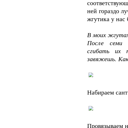
соответствующ
ней гораздо л
жгутика у нас 
В моих жгутах
После семи 
сгибать их 
завяжешь. Как 
Набираем санти
Провязываем н