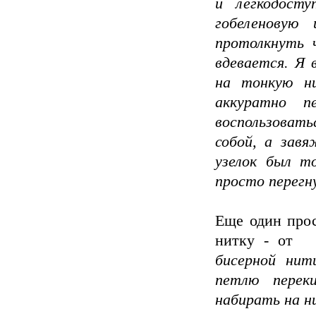
и легкодосту
гобеленовую
протолкнуть ч
вдевается. Я 
на тонкую ни
аккуратно п
воспользовать
собой, а зав
узелок был т
просто перегну
Еще один прос
нитку - от
бисерной нит
петлю перек
набирать на н