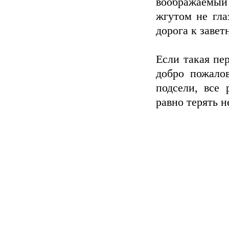
воображаемый
жгутом не гла
дорога к завет
Если такая пер
добро пожало
подсели, все 
равно терять н