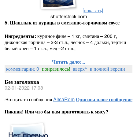
[показать]
shutterstock.com
5. Шашлык из курицы в сметанно-горчичном соусе
Ингредиенты:
куриное филе – 1 кг, сметана – 200 г,
дижонская горчица – 2-3 ст.л., чеснок – 4 дольки, тертый
белый хрен – 1 ст.л., мед –2 ст.л.,
Читать далее...
комментарии: 0
понравилось!
вверх^
к полной версии
Без заголовка
02-01-2022 17:08
Это цитата сообщения
AlisaRom
Оригинальное сообщение
Пикник! Или что бы нам приготовить к мясу?