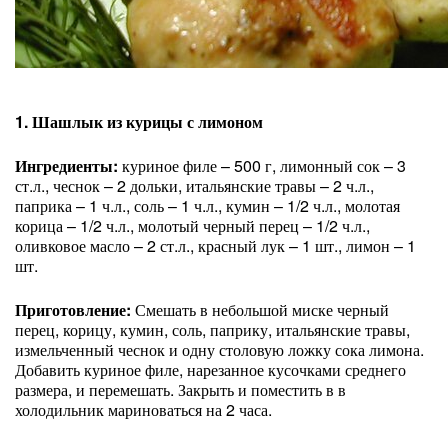
1. Шашлык из курицы с лимоном
Ингредиенты:
куриное филе – 500 г, лимонный сок – 3
ст.л., чеснок – 2 дольки, итальянские травы – 2 ч.л.,
паприка – 1 ч.л., соль – 1 ч.л., кумин – 1/2 ч.л., молотая
корица – 1/2 ч.л., молотый черный перец – 1/2 ч.л.,
оливковое масло – 2 ст.л., красный лук – 1 шт., лимон – 1
шт.
Приготовление:
Смешать в небольшой миске черный
перец, корицу, кумин, соль, паприку, итальянские травы,
измельченный чеснок и одну столовую ложку сока лимона.
Добавить куриное филе, нарезанное кусочками среднего
размера, и перемешать. Закрыть и поместить в в
холодильник мариноваться на 2 часа.