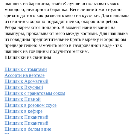
шашлык из баранины, знайте: лучше использовать мясо
молодого, нежирного барашка. Весь лишний жир нужно
срезать до того как разделать мясо на кусочки. Для шашлыка
из свинины хорошо подходят шейка, окорок или ребра.
Ребра нарезаются попарно. В момент нанизывания на
шампуры, прокалывают мясо между костями. Для шашлыка
из говядины предпочтительнее брать вырезку и хорошо бы
предварительно замочить мясо в газированной воде - так
шашлык из говядины получится мягким.
Шашлыки из свинины
Шашлык с томатами
Ассорти на вертеле
Шашлык Ароматный
Шашлык Вкусный
Шашлык с гранатовым соком
Шашлык Пивной
Шашлык в розовом соусе
Шашлык в кефире
Шашлык Пикантный
Шашлык Пикантный
Шашлык в белом вине