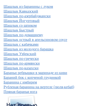
Шашлык из баранины с луком
Шашлык Кавказский
Шашлык по-азербайджански
Шашлык Йогуртовый
Шашлык со шпиком
Шашлык Быстрый
Шашлык по-домашнему
Шашлык острый в апельсиновом соусе
Шашлык с кабачками
Шашлык из молодого барашка
Шашлык Узбекский
Шашлык по-гречески
Шашлык по-армянски
Шашлык по-казахски
Бараньи ребрышки в маринаде из киви
Бараний бок с копченой грудинкой
Баранина с имбирем
Рубленая баранина на вертеле (люля-кебаб)
Пряная баранья нога