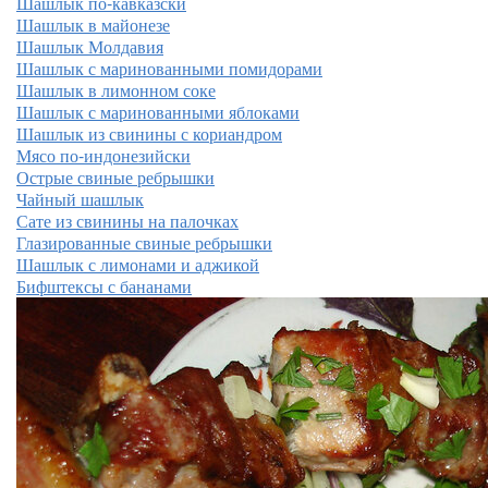
Шашлык по-кавказски
Шашлык в майонезе
Шашлык Молдавия
Шашлык с маринованными помидорами
Шашлык в лимонном соке
Шашлык с маринованными яблоками
Шашлык из свинины с кориандром
Мясо по-индонезийски
Острые свиные ребрышки
Чайный шашлык
Сате из свинины на палочках
Глазированные свиные ребрышки
Шашлык с лимонами и аджикой
Бифштексы с бананами