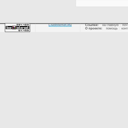
LiveInternet.Ru
Ссылки:
на главную
|
поч
О проекте:
помощь
|
конт