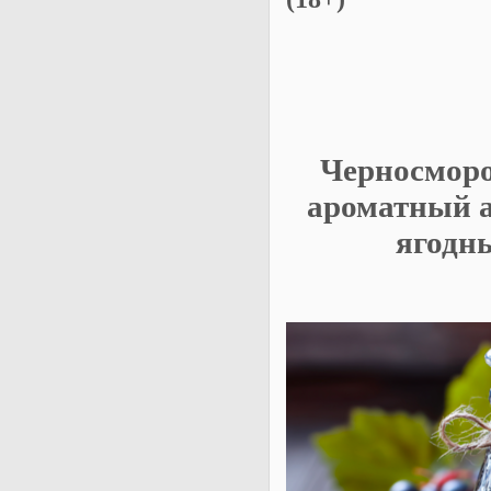
Черносморо
ароматный 
ягодн