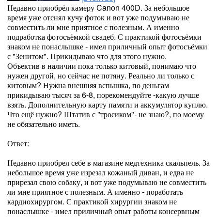
Недавно приобрёл камеру Canon 400D. За небольшое
время уже отснял кучу фоток и вот уже подумываю не
совместить ли мне приятное с полезным. А именно
подработка фотосъёмкой свадеб. С практикой фотосъёмки
знаком не понаслышке - имел приличный опыт фотосъёмки
с "Зенитом". Прикидываю что для этого нужно.
Объектив в наличии пока только китовый, понимаю что
нужен другой, но сейчас не потяну. Реально ли только с
китовым? Нужна внешняя вспышка, по деньгам
прикидываю тысяч за 6-8, порекомендуйте -какую лучше
взять. Дополнительную карту памяти и аккумулятор куплю.
Что ещё нужно? Штатив с "тросиком"- не знаю?, по моему
не обязательно иметь.
Ответ:
Недавно приобрел себе в магазине медтехника скальпель. За
небольшое время уже изрезал кожаный диван, и едва не
прирезал свою собаку, и вот уже подумываю не совместить
ли мне приятное с полезным. А именно - поработать
кардиохирургом. С практикой хирургии знаком не
понаслышке - имел приличный опыт работы консервным