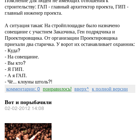
Пояснение для людей не имеющих отношения к
строительству: ГАП - главный архитектор проекта, ГИП -
главный инженер проекта.
А ситуация такая: На стройплощадке было назначено
совещание с участием Заказчика, Ген подрядчика и
Проектировщика. От организации Проектировщика
приехали два старичка. У ворот их останавливает охранник:
- Куда?
- На совещание.
- Вы кто?
- Я ГИП.
- А я ГАП.
- Чё... клоуны штоль?!
комментарии: 0
понравилось!
вверх^
к полной версии
Вот и порыбачили
02-02-2012 14:08