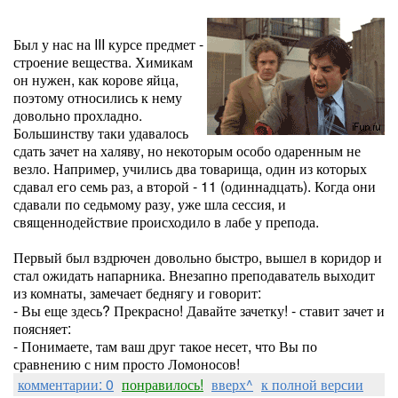
Был у нас на III курсе предмет -
строение вещества. Химикам
он нужен, как корове яйца,
поэтому относились к нему
довольно прохладно.
Большинству таки удавалось
сдать зачет на халяву, но некоторым особо одаренным не
везло. Например, учились два товарища, один из которых
сдавал его семь раз, а второй - 11 (одиннадцать). Когда они
сдавали по седьмому разу, уже шла сессия, и
священнодействие происходило в лабе у препода.
Первый был вздрючен довольно быстро, вышел в коридор и
стал ожидать напарника. Внезапно преподаватель выходит
из комнаты, замечает беднягу и говорит:
- Вы еще здесь? Прекрасно! Давайте зачетку! - ставит зачет и
поясняет:
- Понимаете, там ваш друг такое несет, что Вы по
сравнению с ним просто Ломоносов!
комментарии: 0
понравилось!
вверх^
к полной версии