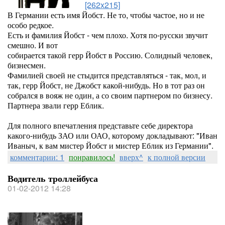
[262x215]
В Германии есть имя Йобст. Не то, чтобы частое, но и не
особо редкое.
Есть и фамилия Йобст - чем плохо. Хотя по-русски звучит
смешно. И вот
собирается такой герр Йобст в Россию. Солидный человек,
бизнесмен.
Фамилией своей не стыдится представляться - так, мол, и
так, герр Йобст, не Джобст какой-нибудь. Но в тот раз он
собрался в вояж не один, а со своим партнером по бизнесу.
Партнера звали герр Еблик.
Для полного впечатления представьте себе директора
какого-нибудь ЗАО или ОАО, которому докладывают: "Иван
Иваныч, к вам мистер Йобст и мистер Еблик из Германии".
комментарии: 1
понравилось!
вверх^
к полной версии
Водитель троллейбуса
01-02-2012 14:28