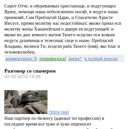
Сирот Отче, и обуреваемых пристанище, и недугующих
Врачу, немощи наша неболезненно носяй, и недуги наша
приемляй, Сам Преблагий Царю, и Спасителю Христе
Иисусе, прими молитву нас недостойных: якоже приял еси
молитву жены Хананейския о дщери ея недугующей: и
якоже во дни земного жития Твоего исцелял еси всякия
недуги душевныя и телесныя: сице и ныне, Преблагий
Владыко, молюся Ти, исцели раба Твоего (имя), яко благ и
человеколюбец.
комментарии: 5
понравилось!
вверх^
к полной версии
Разговор со спамером
02-02-2012 14:26
[300x166]
Наш партнер по бизнесу (адвокат по профессии) в
последнее время все хуже и хуже переносит