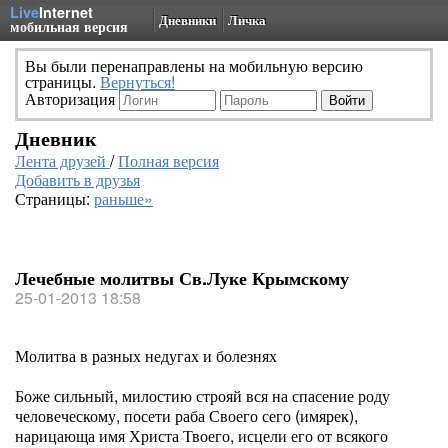
Live
Internet
Дневники
Личка
мобильная версия
Вы были перенаправлены на мобильную версию
страницы.
Вернуться!
Авторизация
Дневник
Лента друзей
/
Полная версия
Добавить в друзья
Страницы:
раньше»
Лечебные молитвы Св.Луке Крымскому
25-01-2013 18:58
Молитва в разных недугах и болезнях
Боже сильный, милостию строяй вся на спасение роду
человеческому, посети раба Своего сего (имярек),
нарицающа имя Христа Твоего, исцели его от всякого