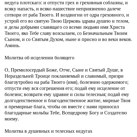
недуга плотскаго: и отпусти грех и греховныя соблазны, и
всяку напасть, и всяко нашествие неприязненно далече
сотвори от раба Твоего. И воздвигни от одра греховного, и
устрой его во святую Твою Церковь здрава душею и телом,
и делы добрыми славящаго со всеми людьми имя Христа
Твоего, яко Тебе славу возсылаем, со Безначальным Твоим
Сыном, и со Святым Духом, ныне и присно и во веки веков.
Аминь.
Молитва об исцелении болящего
О, Премилосердый Боже, Отче, Сыне и Святый Душе, в
Нераздельней Троице покланяемый и славимый, призри
благоутробно на раба Твоего (имя), болезнию одержимого;
отпусти ему вся согрешения его; подай ему исцеление от
болезни; возврати ему здравие и силы телесныя; подай ему
долгоденственное и благоденственное житие, мирные Твоя
и премирные блага, чтобы он вместе с нами приносил
благодарные мольбы Тебе, Всещедрому Богу и Создателю
моему.
Молитва в душевных и телесных недугах