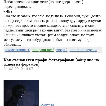
Побагровевший вмиг мент (но еще сдерживаясь)
переспрашивает:
- ЧЕ? !!!
- Да это легавых, говорю, подзывать. Если они, суки, долго
не подходят - там поссать решили, жопу друг другу в кустах
лижут или просто в говне ковыряются, - свистну, и они,
падлы, вмиг свои рыла ко мне тянут. Без этого никак нельзя.
Гаишник начинает хватать ртом воздух, лапать по тому
месту, где у него кобура должна быть - по всему видно,
обиделся...
комментарии: 0
понравилось!
вверх^
к полной версии
Как становятся профи фотографами (общение на
одном из форумов)
01-02-2012 14:07
[240x180]