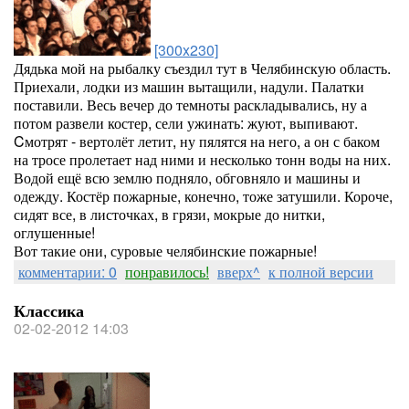
[300x230]
Дядька мой на рыбалку съездил тут в Челябинскую область.
Приехали, лодки из машин вытащили, надули. Палатки
поставили. Весь вечер до темноты раскладывались, ну а
потом развели костер, сели ужинать: жуют, выпивают.
Cмотрят - вертолёт летит, ну пялятся на него, а он с баком
на тросе пролетает над ними и несколько тонн воды на них.
Водой ещё всю землю подняло, обговняло и машины и
одежду. Костёр пожарные, конечно, тоже затушили. Короче,
сидят все, в листочках, в грязи, мокрые до нитки,
оглушенные!
Вот такие они, суровые челябинские пожарные!
комментарии: 0
понравилось!
вверх^
к полной версии
Классика
02-02-2012 14:03