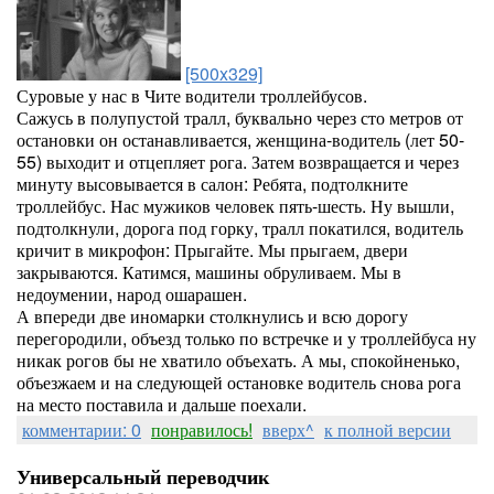
[500x329]
Суровые у нас в Чите водители троллейбусов.
Сажусь в полупустой тралл, буквально через сто метров от
остановки он останавливается, женщина-водитель (лет 50-
55) выходит и отцепляет рога. Затем возвращается и через
минуту высовывается в салон: Ребята, подтолкните
троллейбус. Нас мужиков человек пять-шесть. Ну вышли,
подтолкнули, дорога под горку, тралл покатился, водитель
кричит в микрофон: Прыгайте. Мы прыгаем, двери
закрываются. Катимся, машины обруливаем. Мы в
недоумении, народ ошарашен.
А впереди две иномарки столкнулись и всю дорогу
перегородили, объезд только по встречке и у троллейбуса ну
никак рогов бы не хватило объехать. А мы, спокойненько,
объезжаем и на следующей остановке водитель снова рога
на место поставила и дальше поехали.
комментарии: 0
понравилось!
вверх^
к полной версии
Универсальный переводчик