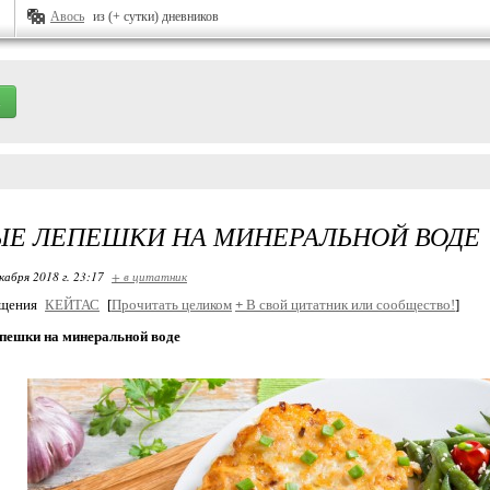
Авось
из (+ сутки) дневников
Е ЛЕПЕШКИ НА МИНЕРАЛЬНОЙ ВОДЕ
кабря 2018 г. 23:17
+ в цитатник
бщения
КЕЙТАС
[
Прочитать целиком
+
В свой цитатник или сообщество!
]
пешки на минеральной воде