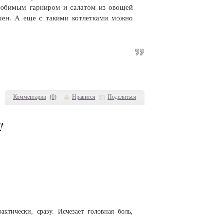
 любимым гарниром и салатом из овощей
чен. А еще с такими котлетками можно
Комментарии
(
0
)
Нравится
Поделиться
!
ктически, сразу. Исчезает головная боль,