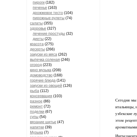
пироги
(182)
печенье
(163)
дрожжевое тесто
(104)
пирожные рулеты
(74)
салаты
(355)
здоровье
(327)
лечение простуды
(32)
диеты
(22)
красота
(275)
десерты
(266)
закуски из мяса
(262)
выпечка соленая
(246)
огород
(223)
кино музыка
(208)
домоводство
(168)
горячие блюда
(141)
закуски из овощей
(126)
рыба
(112)
консервация
(103)
Сегодня мы 
разное
(86)
ремонт
(72)
итальянцы, 
поделки
(67)
узбекские л
супы
(54)
этом рецепт
вязание шитье
(47)
ароматными.
напитки
(39)
Музыка
(7)
Ингредиент