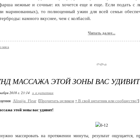
 фарша нежные и сочные: их хочется еще и еще. Если подать с
ли маринованных), то полноценный ужин для всей семьи обеспе
терброды: намного вкуснее, чем с колбасой.
Читать далее...
з мяса
УНД МАССАЖА ЭТОЙ ЗОНЫ ВАС УДИВИТ
кабря 2018 г. 23:14
+ в цитатник
бщения
Alissija_Flear
[
Прочитать целиком
+
В свой цитатник или сообщество!
]
ассажа этой зоны вас удивит!
нужно массировать на протяжении минуты, результат ощущается, пра