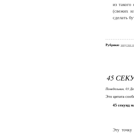
из такого
(свежих и
сделать бу
Рубрики:
закуски и
45 СЕК
Понедельник, 03 Де
Это цитата соо
45 секунд м
Эту точку 