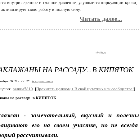
тся внутричерепное и глазное давление, улучшается циркуляции крови,
и активизирует свою работу в полную силу.
Читать далее...
АКЛАЖАНЫ НА РАССАДУ...В КИПЯТОК
кабря 2018 г. 22:08
+ в цитатник
бщения
галина5819
[
Прочитать целиком
+
В свой цитатник или сообщество!
]
жаны на рассаду...в КИПЯТОК
клажан - замечательный, вкусный и полезны
ращивают его на своем участке, но не всегд
торый рассчитывали.