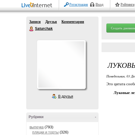
Регистрация
Вход
Рейтинги
Записи
Друзья
Комментарии
Создать дневник
Saturchak
ЛУКОВЫ
Понедельник, 03 Де
Это цитата соо
Луковые ле
В друзья
Рубрики
-
выпечка
(793)
пляцки и торты
(326)