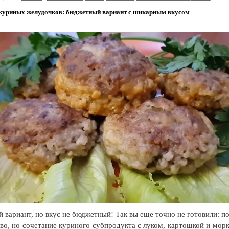
 куриных желудочков: бюджетный вариант с шикарным вкусом
 вариант, но вкус не бюджетный! Так вы еще точно не готовили: п
ово, но сочетание куриного субпродукта с луком, картошкой и мор