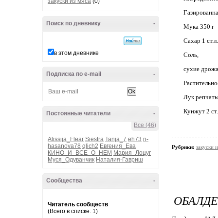
закуски из мяса
(0)
Газированна
Поиск по дневнику
-
Мука 350 г
Сахар 1 ст.л.
в этом дневнике
Соль,
сухие дрожж
Подписка по e-mail
-
Растительное
Лук репчаты
Кунжут 2 ст.
Постоянные читатели
-
Все (46)
Alissija_Flear
Siestra
Tanja_7
eh73
n-
hasanova78
qlich2
Евгения_Ева
Рубрики:
закуски 
КИНО_И_ВСЕ_О_НЕМ
Мария_Лоцуг
Муся_Одуванчик
Наталия-Гавриш
Сообщества
-
ОБАЛДЕ
Читатель сообществ
(Всего в списке: 1)