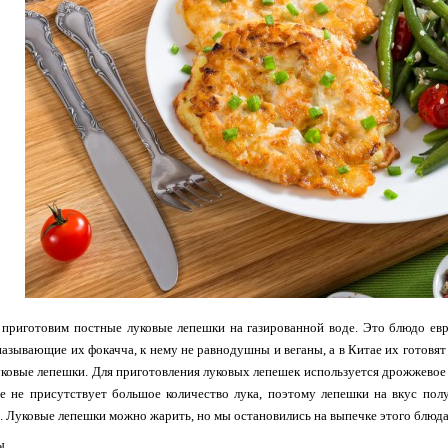
приготовим постные луковые лепешки на газированной воде. Это блюдо ев
называющие их фокачча, к нему не равнодушны и веганы, а в Китае их готовят
уковые лепешки. Для приготовления луковых лепешек используется дрожжевое 
е не присутствует большое количество лука, поэтому лепешки на вкус по
 Луковые лепешки можно жарить, но мы остановились на выпечке этого блюд
ы