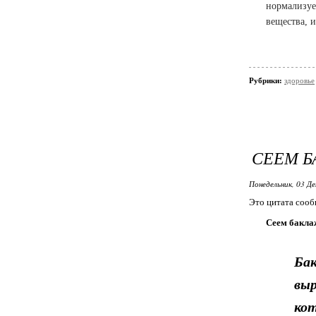
нормализуе
вещества, 
Рубрики:
здоровье
СЕЕМ Б
Понедельник, 03 Де
Это цитата соо
Сеем бакла
Ба
вы
ко