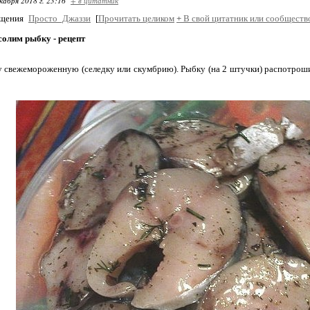
кабря 2018 г. 23:16
+ в цитатник
бщения
Просто_Джаззи
[
Прочитать целиком
+
В свой цитатник или сообществ
солим рыбку - рецепт
 свежемороженную (селедку или скумбрию). Рыбку (на 2 штучки) распотрошит