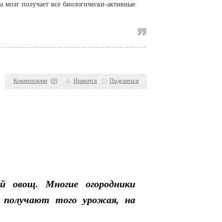
 а мозг получает все биологически-активные
Комментарии
(
0
)
Нравится
Поделиться
й овощ. Многие огородники
а получают того урожая, на