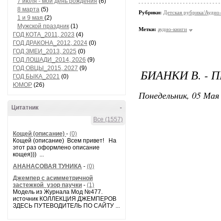
7 июля - мой день рождения
(6)
8 марта
(5)
Рубрики:
Детская рубрика/Аудио-
1 и 9 мая
(2)
Мужской праздник
(1)
Метки:
аудио-книги
ГОД КОТА_2011, 2023
(4)
ГОД ДРАКОНА_2012, 2024
(0)
ГОД ЗМЕИ_2013, 2025
(0)
ГОД ЛОШАДИ_2014, 2026
(9)
ГОД ОВЦЫ_2015, 2027
(9)
БИАНКИ В. 
ГОД БЫКА_2021
(0)
ЮМОР
(26)
Понедельник, 05 Мая 
Цитатник
-
Все (1557)
Кощей (описание)
-
(0)
Кощей (описание) Всем привет! На
этот раз оформлено описание
кощея))) ...
АНАНАСОВАЯ ТУНИКА
-
(0)
Джемпер с асимметричной
застежкой_узор паучки
-
(1)
Модель из Журнала Мод №477.
источник КОЛЛЕКЦИЯ ДЖЕМПЕРОВ
ЗДЕСЬ ПУТЕВОДИТЕЛЬ ПО САЙТУ ...