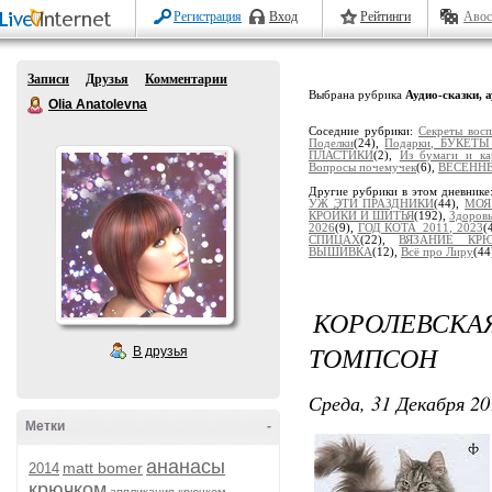
Регистрация
Вход
Рейтинги
Авос
Записи
Друзья
Комментарии
Выбрана рубрика
Аудио-сказки, 
Olia Anatolevna
Соседние рубрики:
Секреты восп
Поделки
(24),
Подарки, БУКЕТЫ 
ПЛАСТИКИ
(2),
Из бумаги и ка
Вопросы почемучек
(6),
ВЕСЕНН
Другие рубрики в этом дневнике
УЖ ЭТИ ПРАЗДНИКИ
(44),
МОЯ
КРОЙКИ И ШИТЬЯ
(192),
Здоров
2026
(9),
ГОД КОТА_2011, 2023
(
СПИЦАХ
(22),
ВЯЗАНИЕ КР
ВЫШИВКА
(12),
Всё про Лиру
(44
КОРОЛЕВСКАЯ
ТОМПСОН
В друзья
Среда, 31 Декабря 20
Метки
-
ананасы
matt bomer
2014
крючком