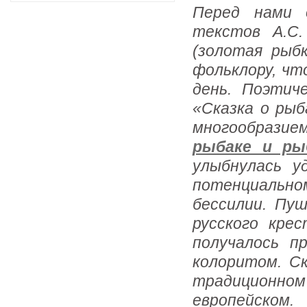
Перед нами 
текстов А.С.
(золотая рыб
фольклору, чт
день. Поэтич
«Сказка о ры
многообразие
рыбаке и ры
улыбнулась у
потенциальном
бессилии. Пу
русского кре
получалось п
колоритом. Ск
традиционном 
европейском.