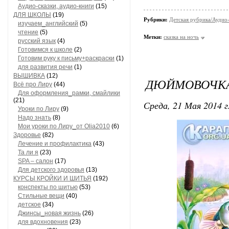
Аудио-сказки, аудио-книги
(15)
ДЛЯ ШКОЛЫ
(19)
Рубрики:
Детская рубрика/Аудио-
изучаем_английский
(5)
чтение
(5)
Метки:
сказка на ночь
русский язык
(4)
Готовимся к школе
(2)
Готовим руку к письму+раскраски
(1)
для развития речи
(1)
ВЫШИВКА
(12)
ДЮЙМОВОЧКА
Всё про Лиру
(44)
Для оформления_рамки, смайлики
(21)
Среда, 21 Мая 2014 г
Уроки по Лиру
(9)
Надо знать
(8)
Мои уроки по Лиру_от Olia2010
(6)
Здоровье
(82)
Лечение и профилактика
(43)
Та ли я
(23)
SPA – салон
(17)
Для детского здоровья
(13)
КУРСЫ КРОЙКИ И ШИТЬЯ
(192)
конспекты по шитью
(53)
Стильные вещи
(40)
детское
(34)
Джинсы_новая жизнь
(26)
для вдохновения
(23)