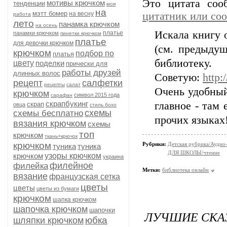
Это цитата со
мотивы крючком
тенденции
моя
на
мэтт бомер
на весну
цитатник или со
работа
лето
панамка крючком
на осень
Искала книгу 
платье
панамки крючком
пинетки крючком
платье
для девочки крючком
(см. предыдущ
крючком
подбор по
платья
библиотеку.
цвету
поделки
прически для
работы друзей
длинных волос
Советую:
http:
рецепт
салфетки
рецепты
салат
Очень удобный
крючком
символ 2015 года
сарафан
скрапбукинг
главное - там 
скрап
овца
стиль бохо
схемы
схемы бесплатно
прочих языках!
вязания крючком
схемы
топ
крючком
ткань+крючок
крючком
Рубрики:
Детская рубрика/Аудио-
туника
туника
ДЛЯ ШКОЛЫ/чтение
крючком
узоры крючком
украина
филейное
филейка
Метки:
библиотека онлайн
вязание
французская сетка
цветы
цветы
цветы из бумаги
крючком
шапка крючком
шапочка крючком
шапочки
ЛУЧШИЕ СКАЗ
юбка
шляпки крючком