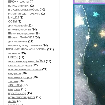
БРЮКИ, шорты
(4)
пончо, манишки
(2)
игрушки, куклы, мебель
(40)
вязанная еда, продукты
(1)
МИШКИ
(8)
СОВЫ
(4)
для малышей
(21)
пинетки, носочки
(14)
Шапочки, шарфики
(38)
Шляпки, ПАНАМКИ
(64)
для мальчиков
(17)
модели для вдохновения
(14)
ВЯЗАНИЕ КРЮЧКОМ_УЗОРЫ
(271)
ананасы
(45)
ЦВЕТЫ
(41)
ленточное кружево, КАЙМА
(37)
узоры_по одному
(22)
основы вязания крючком
(21)
квадраты
(20)
коллекция узоров
(19)
зигзаги
(19)
ЛИСТИКИ
(17)
веерочки
(16)
простой узор
(15)
африканский цветок
(12)
лилии
(7)