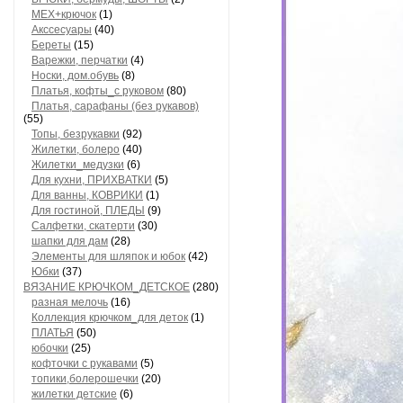
МЕХ+крючок
(1)
Акссесуары
(40)
Береты
(15)
Варежки, перчатки
(4)
Носки, дом.обувь
(8)
Платья, кофты_с руковом
(80)
Платья, сарафаны (без рукавов)
(55)
Топы, безрукавки
(92)
Жилетки, болеро
(40)
Жилетки_медузки
(6)
Для кухни, ПРИХВАТКИ
(5)
Для ванны, КОВРИКИ
(1)
Для гостиной, ПЛЕДЫ
(9)
Салфетки, скатерти
(30)
шапки для дам
(28)
Элементы для шляпок и юбок
(42)
Юбки
(37)
ВЯЗАНИЕ КРЮЧКОМ_ДЕТСКОЕ
(280)
разная мелочь
(16)
Коллекция крючком_для деток
(1)
ПЛАТЬЯ
(50)
юбочки
(25)
кофточки с рукавами
(5)
топики,болерошечки
(20)
жилетки детские
(6)