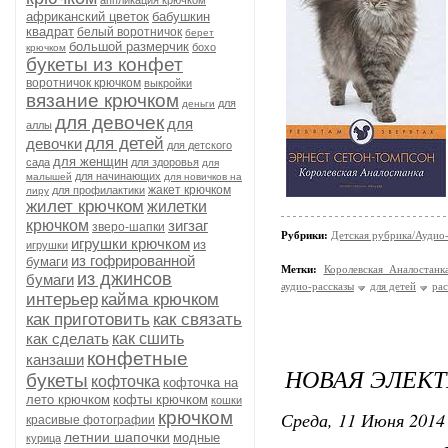
аппликация крючком
африканский цветок
бабушкин
квадрат
белый воротничок
берет
большой размерчик
бохо
крючком
букеты из конфет
воротничок крючком
выкройки
вязание крючком
для
деньги
для девочек
для
аллы
для детей
девочки
для детского
для женщин
сада
для здоровья
для
для начинающих
малышей
для новичков на
жакет крючком
для профилактики
лиру
жилет крючком
жилетки
крючком
зигзаг
зверо-шапки
Рубрики:
Детская рубрика/Аудио-
игрушки крючком
из
игрушки
из гофрированной
бумаги
Метки:
Королевская Аналостанк
из джинсов
бумаги
аудио-рассказы
для детей
рас
интерьер
кайма крючком
как приготовить
как связать
как сделать
как сшить
конфетные
канзаши
НОВАЯ ЭЛЕКТ
букеты
кофточка
кофточка на
лето крючком
кофты крючком
кошки
крючком
Среда, 11 Июня 2014 
красивые фотографии
летнии шапочки
модные
курица