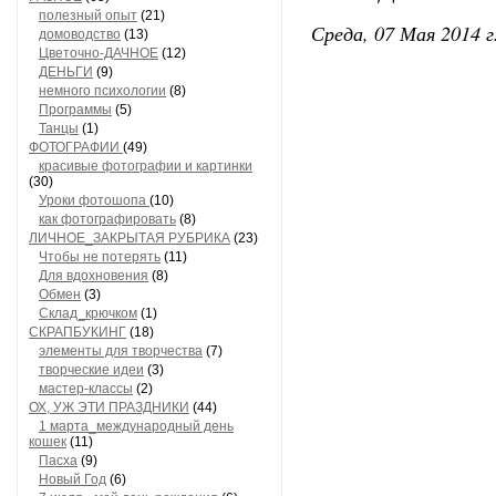
полезный опыт
(21)
Среда, 07 Мая 2014 г
домоводство
(13)
Цветочно-ДАЧНОЕ
(12)
ДЕНЬГИ
(9)
немного психологии
(8)
Программы
(5)
Танцы
(1)
ФОТОГРАФИИ
(49)
красивые фотографии и картинки
(30)
Уроки фотошопа
(10)
как фотографировать
(8)
ЛИЧНОЕ_ЗАКРЫТАЯ РУБРИКА
(23)
Чтобы не потерять
(11)
Для вдохновения
(8)
Обмен
(3)
Склад_крючком
(1)
СКРАПБУКИНГ
(18)
элементы для творчества
(7)
творческие идеи
(3)
мастер-классы
(2)
ОХ, УЖ ЭТИ ПРАЗДНИКИ
(44)
1 марта_международный день
кошек
(11)
Пасха
(9)
Новый Год
(6)