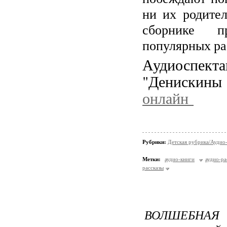
ни их родите
сборнике пр
популярных рас
Аудиоспе
"Денискин
онлайн
Рубрики:
Детская рубрика/Аудио-
Метки:
аудио-книги
аудио-ра
рассказы
ВОЛШЕБНАЯ