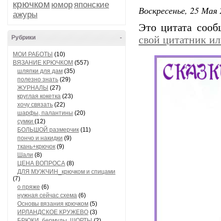
крючком
юмор
японские
Воскресенье, 25 Мая 
ажуры
Это цитата соо
Рубрики
-
свой цитатник и
МОИ РАБОТЫ
(10)
ВЯЗАНИЕ КРЮЧКОМ
(557)
шляпки для дам
(35)
полезно знать
(29)
ЖУРНАЛЫ
(27)
круглая кокетка
(23)
хочу связать
(22)
шарфы, палантины
(20)
сумки
(12)
БОЛЬШОЙ размерчик
(11)
пончо и накидки
(9)
ткань+крючок
(9)
Шали
(8)
ЦЕНА ВОПРОСА
(8)
ДЛЯ МУЖЧИН_крючком и спицами
(7)
о пряже
(6)
нужная сейчас схема
(6)
Основы вязания крючком
(5)
ИРЛАНДСКОЕ КРУЖЕВО
(3)
БРЮКИ, бермуды, ШОРТЫ
(2)