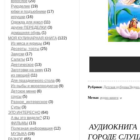
взрослое
(20)
Рукоделие
(19)
юбки и подъюбники
(17)
игрушки
(16)
Одежда для кукол
(11)
другие ПЕРЕДЕЛКИ
(3)
домашняя обувь
(1)
МОЯ КУЛИНАРНАЯ КНИГА
(122)
Из мяса и курицы
(34)
Десерты, торты
(25)
Закуски
(17)
Салаты
(17)
Диетическое
(13)
Заготовки на зиму
(12)
из овощей
(11)
Для праздничного стола
(9)
Из рыбы и морепродуктов
(9)
Рубрики:
Детская рубрика/Аудио-
Детское меню
(6)
соусы
(5)
Метки:
аудио-книги
Разное_интересное
(3)
Супы
(3)
ЭТО ИНТЕРЕСНО
(64)
А вы это видели?
(21)
ФИЛЬМЫ
(13)
АУДИОКНИГ
Полезная информация
(12)
ГОРОДЕ СЛУШ
МУЗЫКА
(19)
РАЗНОЕ
(65)