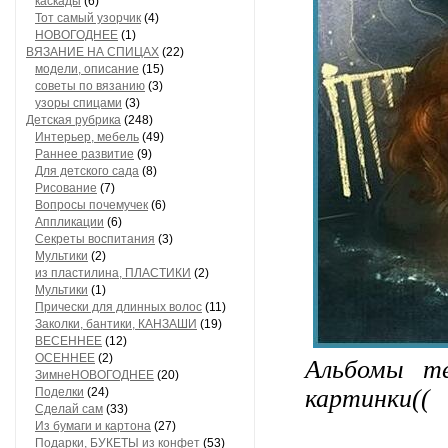
каскады
(6)
Тот самый узорчик
(4)
НОВОГОДНЕЕ
(1)
ВЯЗАНИЕ НА СПИЦАХ
(22)
модели, описание
(15)
советы по вязанию
(3)
узоры спицами
(3)
Детская рубрика
(248)
Интерьер, мебель
(49)
Раннее развитие
(9)
Для детского сада
(8)
Рисование
(7)
Вопросы почемучек
(6)
Аппликации
(6)
Секреты воспитания
(3)
Мультики
(2)
из пластилина, ПЛАСТИКИ
(2)
Мультики
(1)
Прически для длинных волос
(11)
Заколки, бантики, КАНЗАШИ
(19)
ВЕСЕННЕЕ
(12)
ОСЕННЕЕ
(2)
Альбомы т
ЗимнеНОВОГОДНЕЕ
(20)
картинки((
Поделки
(24)
Сделай сам
(33)
Из бумаги и картона
(27)
Подарки, БУКЕТЫ из конфет
(53)