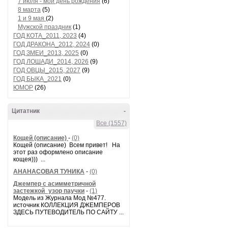
7 июля - мой день рождения
(6)
8 марта
(5)
1 и 9 мая
(2)
Мужской праздник
(1)
ГОД КОТА_2011, 2023
(4)
ГОД ДРАКОНА_2012, 2024
(0)
ГОД ЗМЕИ_2013, 2025
(0)
ГОД ЛОШАДИ_2014, 2026
(9)
ГОД ОВЦЫ_2015, 2027
(9)
ГОД БЫКА_2021
(0)
ЮМОР
(26)
Цитатник
-
Все (1557)
Кощей (описание)
-
(0)
Кощей (описание) Всем привет! На
этот раз оформлено описание
кощея))) ...
АНАНАСОВАЯ ТУНИКА
-
(0)
Джемпер с асимметричной
застежкой_узор паучки
-
(1)
Модель из Журнала Мод №477.
источник КОЛЛЕКЦИЯ ДЖЕМПЕРОВ
ЗДЕСЬ ПУТЕВОДИТЕЛЬ ПО САЙТУ ...