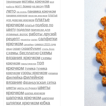
мотивы крючком
тенденции
моя
на
мэтт бомер
на весну
работа
лето
панамка крючком
на осень
платье
панамки крючком
пинетки крючком
платье
для девочки крючком
крючком
подбор по
платья
цвету
поделки
прически для
работы друзей
длинных волос
рецепт
салфетки
рецепты
салат
крючком
символ 2015 года
сарафан
скрапбукинг
скрап
овца
стиль бохо
схемы
схемы бесплатно
вязания крючком
схемы
топ
крючком
ткань+крючок
крючком
туника
туника
крючком
узоры крючком
украина
филейное
филейка
вязание
французская сетка
цветы
цветы
цветы из бумаги
крючком
шапка крючком
шапочка крючком
шапочки
юбка
шляпки крючком