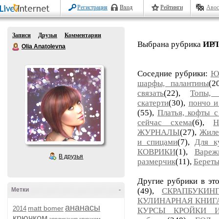
Регистрация
Вход
Рейтинги
Авос
Записи
Друзья
Комментарии
Выбрана рубрика
ИР
Olia Anatolevna
Соседние рубрики:
Ю
шарфы, палантины
(2
связать
(22),
Топы, 
скатерти
(30),
пончо и
(55),
Платья, кофты_
сейчас схема
(6),
Н
ЖУРНАЛЫ
(27),
Жиле
и спицами
(7),
Для к
КОВРИКИ
(1),
Вареж
В друзья
размерчик
(11),
Берет
Другие рубрики в эт
Метки
-
(49),
СКРАПБУКИН
КУЛИНАРНАЯ КНИГ
ананасы
matt bomer
2014
КУРСЫ КРОЙКИ 
крючком