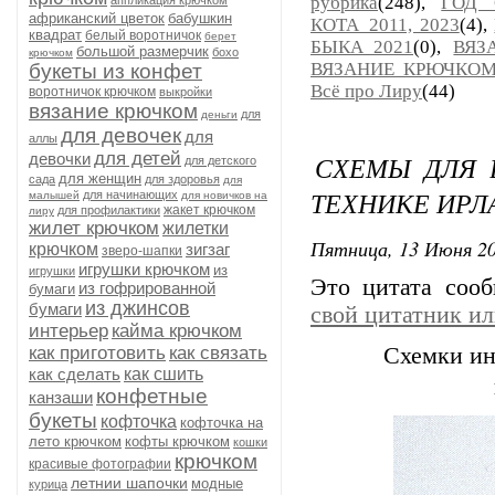
рубрика
(248),
ГОД 
аппликация крючком
африканский цветок
бабушкин
КОТА_2011, 2023
(4),
квадрат
белый воротничок
берет
БЫКА_2021
(0),
ВЯЗ
большой размерчик
бохо
крючком
ВЯЗАНИЕ КРЮЧКОМ
букеты из конфет
Всё про Лиру
(44)
воротничок крючком
выкройки
вязание крючком
для
деньги
для девочек
для
аллы
для детей
девочки
СХЕМЫ ДЛЯ 
для детского
для женщин
сада
для здоровья
для
ТЕХНИКЕ ИРЛ
для начинающих
малышей
для новичков на
жакет крючком
для профилактики
лиру
жилет крючком
жилетки
Пятница, 13 Июня 20
крючком
зигзаг
зверо-шапки
игрушки крючком
из
игрушки
Это цитата соо
из гофрированной
бумаги
из джинсов
бумаги
свой цитатник и
интерьер
кайма крючком
как приготовить
как связать
Схемки ин
как сделать
как сшить
конфетные
канзаши
букеты
кофточка
кофточка на
лето крючком
кофты крючком
кошки
крючком
красивые фотографии
летнии шапочки
модные
курица