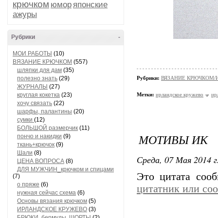
крючком
юмор
японские
ажуры
Рубрики
-
МОИ РАБОТЫ
(10)
ВЯЗАНИЕ КРЮЧКОМ
(557)
шляпки для дам
(35)
полезно знать
(29)
Рубрики:
ВЯЗАНИЕ КРЮЧКОМ/
ЖУРНАЛЫ
(27)
круглая кокетка
(23)
Метки:
ирландское кружево
ир
хочу связать
(22)
шарфы, палантины
(20)
сумки
(12)
БОЛЬШОЙ размерчик
(11)
МОТИВЫ ИК
пончо и накидки
(9)
ткань+крючок
(9)
Шали
(8)
Среда, 07 Мая 2014 г
ЦЕНА ВОПРОСА
(8)
ДЛЯ МУЖЧИН_крючком и спицами
Это цитата соо
(7)
о пряже
(6)
цитатник или со
нужная сейчас схема
(6)
Основы вязания крючком
(5)
ИРЛАНДСКОЕ КРУЖЕВО
(3)
БРЮКИ, бермуды, ШОРТЫ
(2)