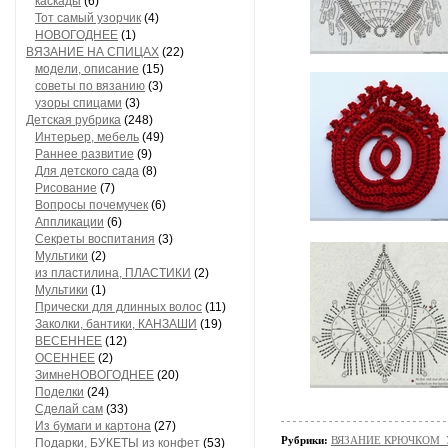
каскады
(6)
Тот самый узорчик
(4)
НОВОГОДНЕЕ
(1)
ВЯЗАНИЕ НА СПИЦАХ
(22)
модели, описание
(15)
советы по вязанию
(3)
узоры спицами
(3)
Детская рубрика
(248)
Интерьер, мебель
(49)
Раннее развитие
(9)
Для детского сада
(8)
Рисование
(7)
Вопросы почемучек
(6)
Аппликации
(6)
Секреты воспитания
(3)
Мультики
(2)
из пластилина, ПЛАСТИКИ
(2)
Мультики
(1)
Прически для длинных волос
(11)
Заколки, бантики, КАНЗАШИ
(19)
ВЕСЕННЕЕ
(12)
ОСЕННЕЕ
(2)
ЗимнеНОВОГОДНЕЕ
(20)
Поделки
(24)
Сделай сам
(33)
Из бумаги и картона
(27)
Рубрики:
ВЯЗАНИЕ КРЮЧКОМ_
Подарки, БУКЕТЫ из конфет
(53)