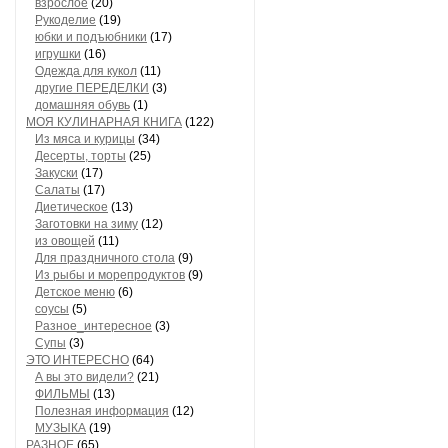
взрослое
(20)
Рукоделие
(19)
юбки и подъюбники
(17)
игрушки
(16)
Одежда для кукол
(11)
другие ПЕРЕДЕЛКИ
(3)
домашняя обувь
(1)
МОЯ КУЛИНАРНАЯ КНИГА
(122)
Из мяса и курицы
(34)
Десерты, торты
(25)
Закуски
(17)
Салаты
(17)
Диетическое
(13)
Заготовки на зиму
(12)
из овощей
(11)
Для праздничного стола
(9)
Из рыбы и морепродуктов
(9)
Детское меню
(6)
соусы
(5)
Разное_интересное
(3)
Супы
(3)
ЭТО ИНТЕРЕСНО
(64)
А вы это видели?
(21)
ФИЛЬМЫ
(13)
Полезная информация
(12)
МУЗЫКА
(19)
РАЗНОЕ
(65)