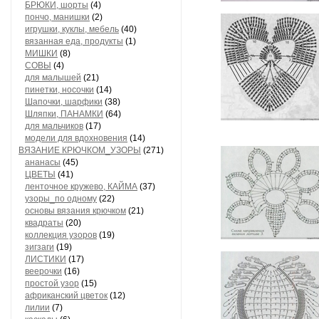
БРЮКИ, шорты
(4)
пончо, манишки
(2)
игрушки, куклы, мебель
(40)
вязанная еда, продукты
(1)
МИШКИ
(8)
СОВЫ
(4)
для малышей
(21)
пинетки, носочки
(14)
Шапочки, шарфики
(38)
Шляпки, ПАНАМКИ
(64)
для мальчиков
(17)
модели для вдохновения
(14)
ВЯЗАНИЕ КРЮЧКОМ_УЗОРЫ
(271)
ананасы
(45)
ЦВЕТЫ
(41)
ленточное кружево, КАЙМА
(37)
узоры_по одному
(22)
основы вязания крючком
(21)
квадраты
(20)
коллекция узоров
(19)
зигзаги
(19)
ЛИСТИКИ
(17)
веерочки
(16)
простой узор
(15)
африканский цветок
(12)
лилии
(7)