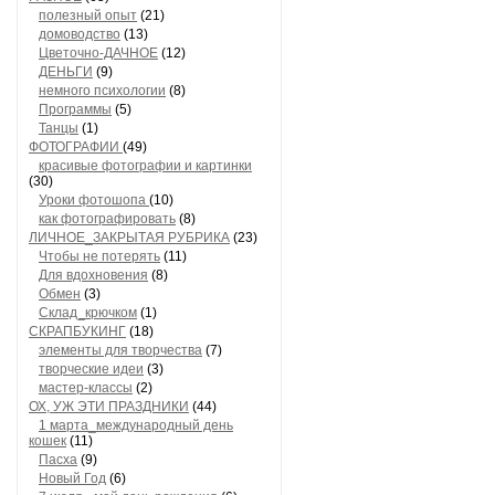
полезный опыт
(21)
домоводство
(13)
Цветочно-ДАЧНОЕ
(12)
ДЕНЬГИ
(9)
немного психологии
(8)
Программы
(5)
Танцы
(1)
ФОТОГРАФИИ
(49)
красивые фотографии и картинки
(30)
Уроки фотошопа
(10)
как фотографировать
(8)
ЛИЧНОЕ_ЗАКРЫТАЯ РУБРИКА
(23)
Чтобы не потерять
(11)
Для вдохновения
(8)
Обмен
(3)
Склад_крючком
(1)
СКРАПБУКИНГ
(18)
элементы для творчества
(7)
творческие идеи
(3)
мастер-классы
(2)
ОХ, УЖ ЭТИ ПРАЗДНИКИ
(44)
1 марта_международный день
кошек
(11)
Пасха
(9)
Новый Год
(6)