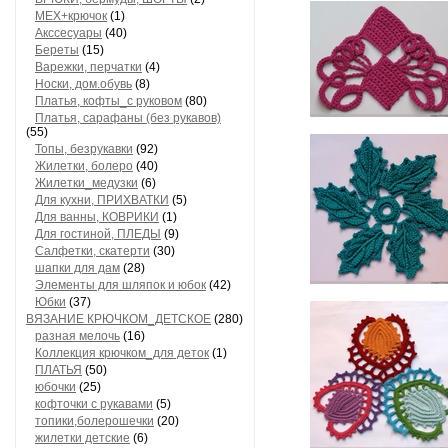
МЕХ+крючок
(1)
Акссесуары
(40)
Береты
(15)
Варежки, перчатки
(4)
Носки, дом.обувь
(8)
Платья, кофты_с руковом
(80)
Платья, сарафаны (без рукавов)
(55)
Топы, безрукавки
(92)
Жилетки, болеро
(40)
Жилетки_медузки
(6)
Для кухни, ПРИХВАТКИ
(5)
Для ванны, КОВРИКИ
(1)
Для гостиной, ПЛЕДЫ
(9)
Салфетки, скатерти
(30)
шапки для дам
(28)
Элементы для шляпок и юбок
(42)
Юбки
(37)
ВЯЗАНИЕ КРЮЧКОМ_ДЕТСКОЕ
(280)
разная мелочь
(16)
Коллекция крючком_для деток
(1)
ПЛАТЬЯ
(50)
юбочки
(25)
кофточки с рукавами
(5)
топики,болерошечки
(20)
жилетки детские
(6)