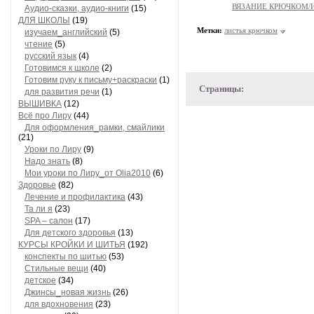
ВЯЗАНИЕ КРЮЧКОМ/
Аудио-сказки, аудио-книги
(15)
ДЛЯ ШКОЛЫ
(19)
Метки:
листья крючком
изучаем_английский
(5)
чтение
(5)
русский язык
(4)
Готовимся к школе
(2)
Готовим руку к письму+раскраски
(1)
Страницы:
для развития речи
(1)
ВЫШИВКА
(12)
Всё про Лиру
(44)
Для оформления_рамки, смайлики
(21)
Уроки по Лиру
(9)
Надо знать
(8)
Мои уроки по Лиру_от Olia2010
(6)
Здоровье
(82)
Лечение и профилактика
(43)
Та ли я
(23)
SPA – салон
(17)
Для детского здоровья
(13)
КУРСЫ КРОЙКИ И ШИТЬЯ
(192)
конспекты по шитью
(53)
Стильные вещи
(40)
детское
(34)
Джинсы_новая жизнь
(26)
для вдохновения
(23)