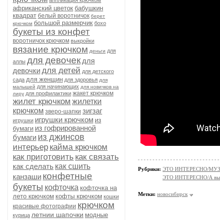
аппликация крючком
африканский цветок
бабушкин
квадрат
белый воротничок
берет
большой размерчик
бохо
крючком
букеты из конфет
воротничок крючком
выкройки
вязание крючком
для
деньги
для девочек
для
аллы
для детей
девочки
для детского
для женщин
сада
для здоровья
для
для начинающих
малышей
для новичков на
жакет крючком
для профилактики
лиру
жилет крючком
жилетки
крючком
зигзаг
зверо-шапки
игрушки крючком
из
игрушки
из гофрированной
бумаги
из джинсов
бумаги
интерьер
кайма крючком
как приготовить
как связать
как сделать
как сшить
Рубрики:
ЭТО ИНТЕРЕСНО/МУ
конфетные
канзаши
ЭТО ИНТЕРЕСНО/А вы 
букеты
кофточка
кофточка на
Метки:
новосибирск
лето крючком
кофты крючком
кошки
крючком
красивые фотографии
летнии шапочки
модные
курица