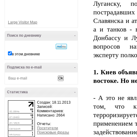
Луганску, 
пострадавши
Славянска и а
Large Visitor Map
а и танков - 
Поиск по дневнику
-
Донбассу и Л
вопросов на
эксперту полк
в этом дневнике
Подписка по e-mail
-
1. Киев объя
востоке. Но н
Статистика
-
- А это не яв
Создан: 18.11.2013
том, что к
Записей:
Комментариев:
терроризируе
Написано: 2664
применением т
Отчеты:
Посетители
задействован
Поисковые фразы