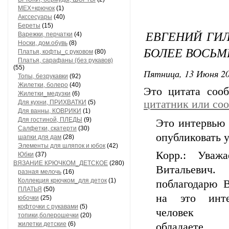
МЕХ+крючок
(1)
Акссесуары
(40)
Береты
(15)
ЕВГЕНИЙ ГИЛ
Варежки, перчатки
(4)
Носки, дом.обувь
(8)
БОЛЕЕ ВОСЬМ
Платья, кофты_с руковом
(80)
Платья, сарафаны (без рукавов)
(55)
Пятница, 13 Июня 20
Топы, безрукавки
(92)
Жилетки, болеро
(40)
Это цитата со
Жилетки_медузки
(6)
цитатник или со
Для кухни, ПРИХВАТКИ
(5)
Для ванны, КОВРИКИ
(1)
Для гостиной, ПЛЕДЫ
(9)
Это интервью 
Салфетки, скатерти
(30)
опубликовать 
шапки для дам
(28)
Элементы для шляпок и юбок
(42)
Корр.: Уваж
Юбки
(37)
ВЯЗАНИЕ КРЮЧКОМ_ДЕТСКОЕ
(280)
Витальевич.
разная мелочь
(16)
Коллекция крючком_для деток
(1)
поблагодарю В
ПЛАТЬЯ
(50)
на это инт
юбочки
(25)
кофточки с рукавами
(5)
человек н
топики,болерошечки
(20)
жилетки детские
(6)
обладаете 