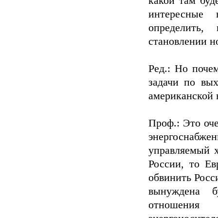
какой там буд
интересные 
определить,
становлении но
Ред.: Но поче
задачи по вы
американской
Проф.: Это оч
энергоснабжен
управляемый х
России, то Ев
обвинить Росс
вынуждена б
отношения 