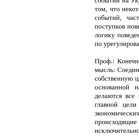
событий на Ук
том, что неко
событий, час
поступков нов
логику поведе
по урегулиров
Проф.: Конечн
мысль: Соеди
собственную ц
основанной н
делаются все 
главной цели
экономически
происходящ
исключительно