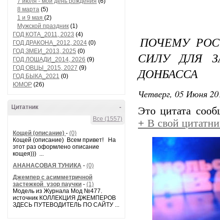
7 июля - мой день рождения
(6)
8 марта
(5)
1 и 9 мая
(2)
Мужской праздник
(1)
ГОД КОТА_2011, 2023
(4)
ПОЧЕМУ РОС
ГОД ДРАКОНА_2012, 2024
(0)
ГОД ЗМЕИ_2013, 2025
(0)
СИЛУ ДЛЯ 
ГОД ЛОШАДИ_2014, 2026
(9)
ГОД ОВЦЫ_2015, 2027
(9)
ДОНБАССА
ГОД БЫКА_2021
(0)
ЮМОР
(26)
Четверг, 05 Июня 20
Цитатник
-
Это цитата соо
Все (1557)
+
В свой цитатни
Кощей (описание)
-
(0)
Кощей (описание) Всем привет! На
этот раз оформлено описание
кощея))) ...
АНАНАСОВАЯ ТУНИКА
-
(0)
Джемпер с асимметричной
застежкой_узор паучки
-
(1)
Модель из Журнала Мод №477.
источник КОЛЛЕКЦИЯ ДЖЕМПЕРОВ
ЗДЕСЬ ПУТЕВОДИТЕЛЬ ПО САЙТУ ...