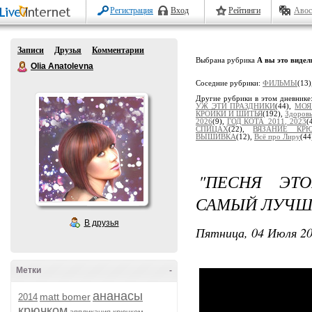
Регистрация
Вход
Рейтинги
Авос
Записи
Друзья
Комментарии
Выбрана рубрика
А вы это видел
Olia Anatolevna
Соседние рубрики:
ФИЛЬМЫ
(13)
Другие рубрики в этом дневнике
УЖ ЭТИ ПРАЗДНИКИ
(44),
МОЯ
КРОЙКИ И ШИТЬЯ
(192),
Здоров
2026
(9),
ГОД КОТА_2011, 2023
(
СПИЦАХ
(22),
ВЯЗАНИЕ КР
ВЫШИВКА
(12),
Всё про Лиру
(44
"ПЕСНЯ ЭТО
САМЫЙ ЛУЧШ
В друзья
Пятница, 04 Июля 20
Метки
-
ананасы
matt bomer
2014
крючком