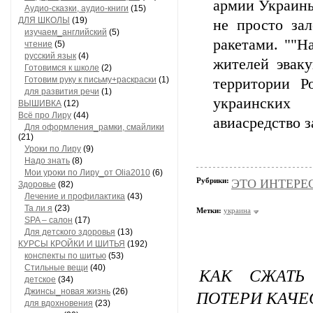
армии Украины
Аудио-сказки, аудио-книги
(15)
ДЛЯ ШКОЛЫ
(19)
не просто за
изучаем_английский
(5)
ракетами. ""Н
чтение
(5)
русский язык
(4)
жителей эваку
Готовимся к школе
(2)
Готовим руку к письму+раскраски
(1)
территории Р
для развития речи
(1)
украинских
ВЫШИВКА
(12)
Всё про Лиру
(44)
авиасредство з
Для оформления_рамки, смайлики
(21)
Уроки по Лиру
(9)
Надо знать
(8)
Мои уроки по Лиру_от Olia2010
(6)
Рубрики:
ЭТО ИНТЕРЕСН
Здоровье
(82)
Лечение и профилактика
(43)
Та ли я
(23)
Метки:
украина
SPA – салон
(17)
Для детского здоровья
(13)
КУРСЫ КРОЙКИ И ШИТЬЯ
(192)
конспекты по шитью
(53)
Стильные вещи
(40)
КАК СЖАТЬ
детское
(34)
ПОТЕРИ КАЧЕ
Джинсы_новая жизнь
(26)
для вдохновения
(23)