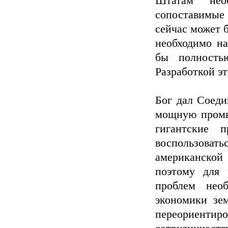
Штатам нео
сопоставимые
сейчас может 
необходимо н
бы полность
Разработкой эт
Бог дал Соед
мощную промы
гигантские 
воспользова
американской
поэтому для 
проблем нео
экономики зе
переориенти