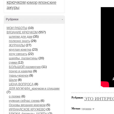
крючком
юмор
японские
ажуры
Рубрики
-
МОИ РАБОТЫ
(10)
ВЯЗАНИЕ КРЮЧКОМ
(557)
шляпки для дам
(35)
полезно знать
(29)
ЖУРНАЛЫ
(27)
круглая кокетка
(23)
хочу связать
(22)
шарфы, палантины
(20)
сумки
(12)
БОЛЬШОЙ размерчик
(11)
пончо и накидки
(9)
ткань+крючок
(9)
Шали
(8)
ЦЕНА ВОПРОСА
(8)
ДЛЯ МУЖЧИН_крючком и спицами
(7)
о пряже
(6)
Рубрики:
ЭТО ИНТЕРЕСН
нужная сейчас схема
(6)
Основы вязания крючком
(5)
Метки:
украина
ИРЛАНДСКОЕ КРУЖЕВО
(3)
БРЮКИ, бермуды, ШОРТЫ
(2)