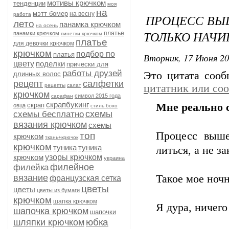
мотивы крючком
тенденции
моя
на
мэтт бомер
на весну
работа
ПРОЦЕСС ВЫШ
лето
панамка крючком
на осень
ТОЛЬКО НАЧИ
платье
панамки крючком
пинетки крючком
платье
для девочки крючком
крючком
подбор по
платья
Вторник, 17 Июня 20
цвету
поделки
прически для
работы друзей
Это цитата соо
длинных волос
рецепт
салфетки
рецепты
салат
цитатник или со
крючком
символ 2015 года
сарафан
скрапбукинг
скрап
Мне реально 
овца
стиль бохо
схемы
схемы бесплатно
вязания крючком
схемы
Процесс выше
топ
крючком
ткань+крючок
крючком
туника
туника
литься, а не за
крючком
узоры крючком
украина
филейное
филейка
вязание
Такое мое ночн
французская сетка
цветы
цветы
цветы из бумаги
крючком
шапка крючком
Я дура, ничего
шапочка крючком
шапочки
юбка
шляпки крючком