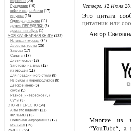
взрослое
(20)
Четверг, 12 Июня 20
Рукоделие
(19)
юбки и подъюбники
(17)
Это цитата со
игрушки
(16)
Одежда для кукол
(11)
цитатник или со
другие ПЕРЕДЕЛКИ
(3)
домашняя обувь
(1)
Автор Светлан
МОЯ КУЛИНАРНАЯ КНИГА
(122)
Из мяса и курицы
(34)
Десерты, торты
(25)
Закуски
(17)
Салаты
(17)
Диетическое
(13)
Заготовки на зиму
(12)
из овощей
(11)
Для праздничного стола
(9)
Из рыбы и морепродуктов
(9)
Детское меню
(6)
соусы
(5)
Разное_интересное
(3)
Супы
(3)
ЭТО ИНТЕРЕСНО
(64)
А вы это видели?
(21)
ФИЛЬМЫ
(13)
Многие из в
Полезная информация
(12)
МУЗЫКА
(19)
“YouTube“, а
РАЗНОЕ
(65)