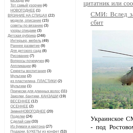
каскады
(6)
цитатник или со
Тот самый узорчик
(4)
НОВОГОДНЕЕ
(1)
СМИ: Вслед з
ВЯЗАНИЕ НА СПИЦАХ
(22)
модели, описание
(15)
сбит
советы по вязанию
(3)
узоры спицами
(3)
Детская рубрика
(248)
Интерьер, мебель
(49)
Раннее развитие
(9)
Для детского сада
(8)
Рисование
(7)
Вопросы почемучек
(6)
Аппликации
(6)
Секреты воспитания
(3)
Мультики
(2)
из пластилина, ПЛАСТИКИ
(2)
Мультики
(1)
Прически для длинных волос
(11)
Заколки, бантики, КАНЗАШИ
(19)
ВЕСЕННЕЕ
(12)
ОСЕННЕЕ
(2)
ЗимнеНОВОГОДНЕЕ
(20)
Поделки
(24)
Украинское С
Сделай сам
(33)
- под Ростово
Из бумаги и картона
(27)
Подарки, БУКЕТЫ из конфет
(53)