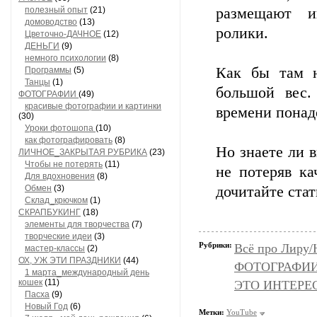
полезный опыт
(21)
размещают и
домоводство
(13)
ролики.
Цветочно-ДАЧНОЕ
(12)
ДЕНЬГИ
(9)
немного психологии
(8)
Как бы там н
Программы
(5)
Танцы
(1)
большой вес.
ФОТОГРАФИИ
(49)
красивые фотографии и картинки
времени понад
(30)
Уроки фотошопа
(10)
как фотографировать
(8)
Но знаете ли в
ЛИЧНОЕ_ЗАКРЫТАЯ РУБРИКА
(23)
Чтобы не потерять
(11)
не потеряв ка
Для вдохновения
(8)
Обмен
(3)
дочитайте стат
Склад_крючком
(1)
СКРАПБУКИНГ
(18)
элементы для творчества
(7)
творческие идеи
(3)
Рубрики:
Всё про Лиру/
мастер-классы
(2)
ОХ, УЖ ЭТИ ПРАЗДНИКИ
(44)
ФОТОГРАФИИ 
1 марта_международный день
кошек
(11)
ЭТО ИНТЕРЕСН
Пасха
(9)
Новый Год
(6)
Метки:
YouTube