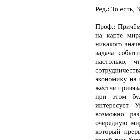
Ред.: То есть,
Проф.: Причём
на карте мир
никакого знач
задача событ
настолько, 
сотрудничес
экономику на 
жёстче привяз
при этом бу
интересует. 
возможно ра
очередную мир
который прерв