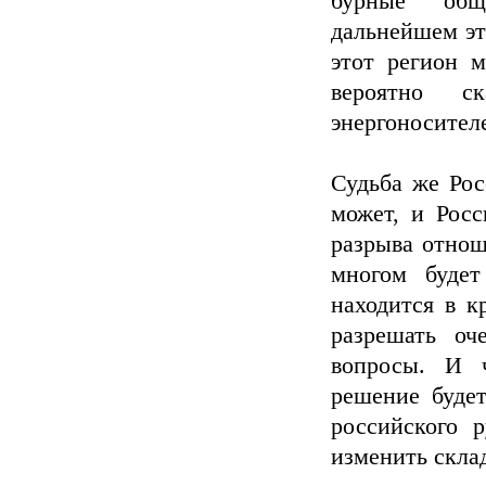
бурные общ
дальнейшем эт
этот регион м
вероятно с
энергоносителе
Судьба же Рос
может, и Росс
разрыва отнош
многом будет
находится в к
разрешать о
вопросы. И 
решение буде
российского 
изменить скл