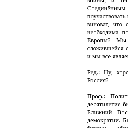
войны, и теп
Соединённым 
поучаствовать
виноват, что 
необходима п
Европы? Мы 
сложившейся с
и мы все явля
Ред.: Ну, хо
Россия?
Проф.: Поли
десятилетие б
Ближний Вос
демократии. Б