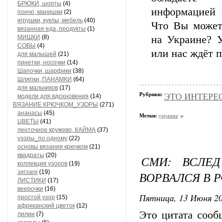
БРЮКИ, шорты
(4)
информацией и
пончо, манишки
(2)
игрушки, куклы, мебель
(40)
Что Вы можете
вязанная еда, продукты
(1)
МИШКИ
(8)
на Украине? 
СОВЫ
(4)
или нас ждёт 
для малышей
(21)
пинетки, носочки
(14)
Шапочки, шарфики
(38)
Шляпки, ПАНАМКИ
(64)
для мальчиков
(17)
Рубрики:
ЭТО ИНТЕРЕСН
модели для вдохновения
(14)
ВЯЗАНИЕ КРЮЧКОМ_УЗОРЫ
(271)
ананасы
(45)
Метки:
украина
ЦВЕТЫ
(41)
ленточное кружево, КАЙМА
(37)
узоры_по одному
(22)
основы вязания крючком
(21)
квадраты
(20)
СМИ: ВСЛЕД
коллекция узоров
(19)
зигзаги
(19)
ВОРВАЛСЯ В Р
ЛИСТИКИ
(17)
веерочки
(16)
Пятница, 13 Июня 20
простой узор
(15)
африканский цветок
(12)
Это цитата соо
лилии
(7)