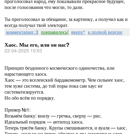
проголосовал народ, ему показывали прекрасное будущее,
после голосования что могли, то дали.
Ты проголосовал за обещание, за картинку, а получил как и
всегда получал твой электорат.
комментарии: 3
понравилось!
вверх^
к полной версии
Хаос. Мы его, или он нас?
22-04-2025 10:53
Принцип бездонного космического одиночества, или
нарастающего хаоса.
Хаос — это вселенский бардакомометр. Чем сильнее хаос,
тем хуже система, до той поры пока сам хаус не
систематизируется.
Но обо всём по порядку.
Пример №1:
Возьмём банку: внизу — гречка, сверху — рис.
Идеальный порядок — антипод хаоса.
Теперь трясём банку. Крупы смешиваются, и вуаля — хаос.
Теперь, сколько ни тряси, обратно в два аккуратных слоя