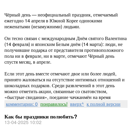
Чёрный день — неофициальный праздник, отмечаемый
ежегодно 14 апреля в Южной Корее одинокими
неженатыми (незамужними) людьми.
Он тесно связан с международным Днём святого Валентина
(14 февраля) и японским Белым днём (14 марта): люди, не
получившие подарка от представителя противоположного
пола ни в феврале, ни в марте, отмечают Чёрный день
спустя месяц, в апреле.
Если этот день вместе отмечают двое или более людей,
принято жаловаться на отсутствие интимных отношений и
шоколадных подарков. Среди развлечений в этот день
можно отметить акции, связанные со сватовством,
«быстрые свидания», поедание чачжанмён на время
комментарии: 0
понравилось!
вверх^
к полной версии
Как бы праздники полюбить?
13-04-2025 10:02