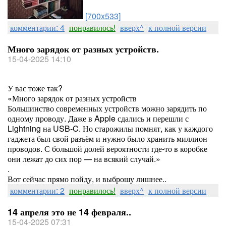
[700x533]
комментарии: 4
понравилось!
вверх^
к полной версии
Много зарядок от разных устройств.
15-04-2025 14:10
У вас тоже так?
«Много зарядок от разных устройств
Большинство современных устройств можно зарядить по
одному проводу. Даже в Apple сдались и перешли с
Lightning на USB‑C. Но старожилы помнят, как у каждого
гаджета был свой разъём и нужно было хранить миллион
проводов. С большой долей вероятности где-то в коробке
они лежат до сих пор — на всякий случай.»
.
Вот сейчас прямо пойду, и выброшу лишнее..
комментарии: 2
понравилось!
вверх^
к полной версии
14 апреля это не 14 февраля..
15-04-2025 07:31