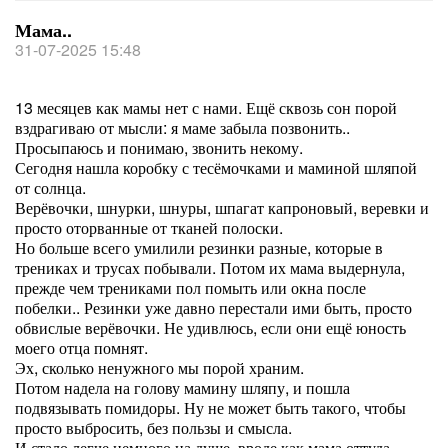
Мама..
31-07-2025 15:48
13 месяцев как мамы нет с нами. Ещё сквозь сон порой
вздрагиваю от мысли: я маме забыла позвонить..
Просыпаюсь и понимаю, звонить некому.
Сегодня нашла коробку с тесёмочками и маминой шляпой
от солнца.
Верёвочки, шнурки, шнуры, шпагат капроновый, веревки и
просто оторванные от тканей полоски.
Но больше всего умилили резинки разные, которые в
трениках и трусах побывали. Потом их мама выдернула,
прежде чем трениками пол помыть или окна после
побелки.. Резинки уже давно перестали ими быть, просто
обвислые верёвочки. Не удивлюсь, если они ещё юность
моего отца помнят.
Эх, сколько ненужного мы порой храним.
Потом надела на голову мамину шляпу, и пошла
подвязывать помидоры. Ну не может быть такого, чтобы
просто выбросить, без пользы и смысла.
И стало легче немного на душе, вроде как мама оттуда