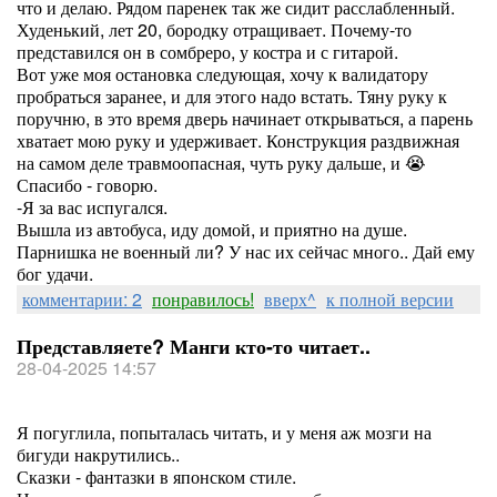
что и делаю. Рядом паренек так же сидит расслабленный.
Худенький, лет 20, бородку отращивает. Почему-то
представился он в сомбреро, у костра и с гитарой.
Вот уже моя остановка следующая, хочу к валидатору
пробраться заранее, и для этого надо встать. Тяну руку к
поручню, в это время дверь начинает открываться, а парень
хватает мою руку и удерживает. Конструкция раздвижная
на самом деле травмоопасная, чуть руку дальше, и 😭
Спасибо - говорю.
-Я за вас испугался.
Вышла из автобуса, иду домой, и приятно на душе.
Парнишка не военный ли? У нас их сейчас много.. Дай ему
бог удачи.
комментарии: 2
понравилось!
вверх^
к полной версии
Представляете? Манги кто-то читает..
28-04-2025 14:57
Я погуглила, попыталась читать, и у меня аж мозги на
бигуди накрутились..
Сказки - фантазки в японском стиле.