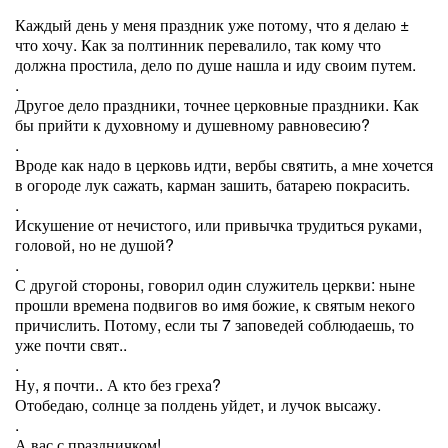
Каждый день у меня праздник уже потому, что я делаю ±
что хочу. Как за полтинник перевалило, так кому что
должна простила, дело по душе нашла и иду своим путем.
.
Другое дело праздники, точнее церковные праздники. Как
бы прийти к духовному и душевному равновесию?
.
Вроде как надо в церковь идти, вербы святить, а мне хочется
в огороде лук сажать, карман зашить, батарею покрасить.
.
Искушение от нечистого, или привычка трудиться руками,
головой, но не душой?
.
С другой стороны, говорил один служитель церкви: ныне
прошли времена подвигов во имя божие, к святым некого
причислить. Потому, если ты 7 заповедей соблюдаешь, то
уже почти свят..
.
Ну, я почти.. А кто без греха?
Отобедаю, солнце за полдень уйдет, и лучок высажу.
.
А вас с праздничком!