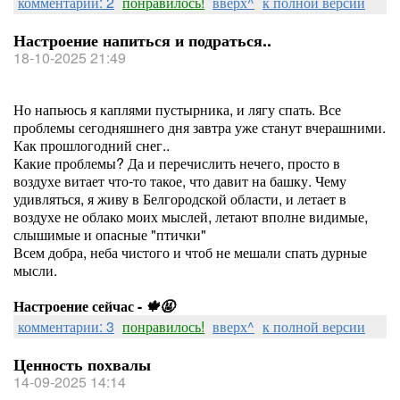
комментарии: 2
понравилось!
вверх^
к полной версии
Настроение напиться и подраться..
18-10-2025 21:49
Но напьюсь я каплями пустырника, и лягу спать. Все
проблемы сегодняшнего дня завтра уже станут вчерашними.
Как прошлогодний снег..
Какие проблемы? Да и перечислить нечего, просто в
воздухе витает что-то такое, что давит на башку. Чему
удивляться, я живу в Белгородской области, и летает в
воздухе не облако моих мыслей, летают вполне видимые,
слышимые и опасные "птички"
Всем добра, неба чистого и чтоб не мешали спать дурные
мысли.
Настроение сейчас -
🍁🤬
комментарии: 3
понравилось!
вверх^
к полной версии
Ценность похвалы
14-09-2025 14:14