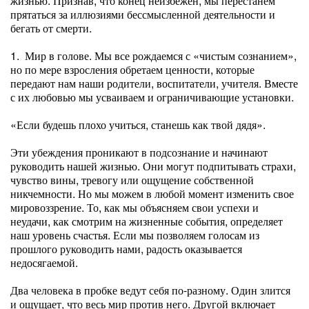
жизнью. Признав, что конец неизбежен, мы перестанем
прятаться за иллюзиями бессмысленной деятельности и
бегать от смерти.
1. Мир в голове. Мы все рождаемся с «чистым сознанием»,
но по мере взросления обретаем ценности, которые
передают нам наши родители, воспитатели, учителя. Вместе
с их любовью мы усваиваем и ограничивающие установки.
«Если будешь плохо учиться, станешь как твой дядя».
Эти убеждения проникают в подсознание и начинают
руководить нашей жизнью. Они могут подпитывать страхи,
чувство вины, тревогу или ощущение собственной
никчемности. Но мы можем в любой момент изменить свое
мировоззрение. То, как мы объясняем свои успехи и
неудачи, как смотрим на жизненные события, определяет
наш уровень счастья. Если мы позволяем голосам из
прошлого руководить нами, радость оказывается
недосягаемой.
Два человека в пробке ведут себя по-разному. Один злится
и ощущает, что весь мир против него. Другой включает