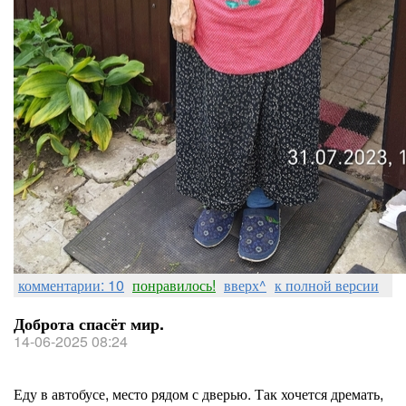
комментарии: 10
понравилось!
вверх^
к полной версии
Доброта спасёт мир.
14-06-2025 08:24
Еду в автобусе, место рядом с дверью. Так хочется дремать,