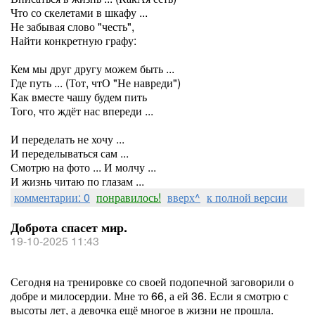
Что со скелетами в шкафу ...
Не забывая слово "честь",
Найти конкретную графу:
Кем мы друг другу можем быть ...
Где путь ... (Тот, чтО "Не навреди")
Как вместе чашу будем пить
Того, что ждёт нас впереди ...
И переделать не хочу ...
И переделываться сам ...
Смотрю на фото ... И молчу ...
И жизнь читаю по глазам ...
комментарии: 0
понравилось!
вверх^
к полной версии
Доброта спасет мир.
19-10-2025 11:43
Сегодня на тренировке со своей подопечной заговорили о
добре и милосердии. Мне то 66, а ей 36. Если я смотрю с
высоты лет, а девочка ещё многое в жизни не прошла.