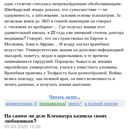
одно столетие считалась непревзойденным обезболивающим.
Швейцарский лекарь доказал, что сумасшествие — не
одержимость, а заболевание, заложив основы психиатрии. За
несколько веков до ЭКО и генной инженерии он говорил
о «человеке из пробирки»… Где получал знания этот
удивительный юноша, в 22 года уже имевший степень доктора
медицины? Говорят, что он странствовал по Европе и
Московии, Азии и Африке… И всюду изучал врачебное
искусство. Университетские знания он дополнял информацией
знахарей, повитух, ведьм и цирюльников, в те времена
занимавшихся хирургией. Парацельс бывал и на лекциях
европейских университетов, учился у известного алхимика.
Врачебная практика у Теофраста была разнообразной. Войны
велись повсюду, как полевой врач, он имел возможность и
лечить раненых, и получать знания анатомии.
Читать далее...
комментарии: 0
понравилось!
вверх^
к полной версии
На самом ли деле Клеопатра казнила своих
любовников?
05-03-2025 10:30