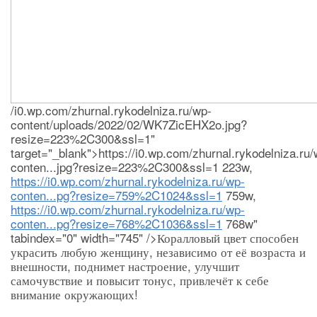
/i0.wp.com/zhurnal.rykodelniza.ru/wp-
content/uploads/2022/02/WK7ZicEHX2o.jpg?
resize=223%2C300&ssl=1"
target="_blank">https://i0.wp.com/zhurnal.rykodelniza.ru/
conten...jpg?resize=223%2C300&ssl=1 223w,
https://i0.wp.com/zhurnal.rykodelniza.ru/wp-
conten...pg?resize=759%2C1024&ssl=1
759w,
https://i0.wp.com/zhurnal.rykodelniza.ru/wp-
conten...pg?resize=768%2C1036&ssl=1
768w"
tabindex="0" width="745" />Коралловый цвет способен
украсить любую женщину, независимо от её возраста и
внешности, поднимет настроение, улучшит
самочувствие и повысит тонус, привлечёт к себе
внимание окружающих!