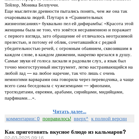
Тейлор, Моника Беллуччи.
Еще мыслители древности пытались понять, чем же она так
очаровывала людей. Плутарх в «Сравнительных
жизнеописаниях» буквально пел ей дифирамбы: «Красота этой
женщины была не тою, что зовётся несравненною и поражает
с первого взгляда, зато обращение её отличалось неотразимой
прелестью, и потому её облик, сочетавшийся с редкой
убедительностью речей, с огромным обаянием, сквозившим в
каждом слове, в каждом движении, накрепко врезался в душу.
Самые звуки её голоса ласкали и радовали слух, а язык был
точно многострунный инструмент, легко настраивающийся на
любой лад — на любое наречие, так что лишь с очень
немногими варварами она говорила через переводчика, а чаще
всего сама беседовала с чужеземцами — эфиопами,
троглодитами, евреями, арабами, сирийцами, мидийцами,
парфянами…».
Читать далее...
комментарии: 0
понравилось!
вверх^
к полной версии
Как приготовить вкусное блюдо из кальмаров?
02-03-2025 09:16