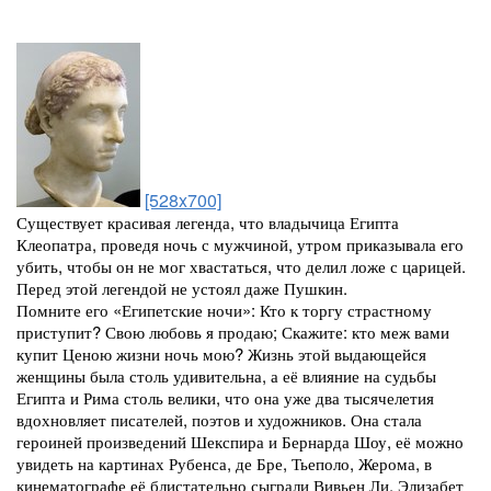
[528x700]
Существует красивая легенда, что владычица Египта
Клеопатра, проведя ночь с мужчиной, утром приказывала его
убить, чтобы он не мог хвастаться, что делил ложе с царицей.
Перед этой легендой не устоял даже Пушкин.
Помните его «Египетские ночи»: Кто к торгу страстному
приступит? Свою любовь я продаю; Скажите: кто меж вами
купит Ценою жизни ночь мою? Жизнь этой выдающейся
женщины была столь удивительна, а её влияние на судьбы
Египта и Рима столь велики, что она уже два тысячелетия
вдохновляет писателей, поэтов и художников. Она стала
героиней произведений Шекспира и Бернарда Шоу, её можно
увидеть на картинах Рубенса, де Бре, Тьеполо, Жерома, в
кинематографе её блистательно сыграли Вивьен Ли, Элизабет