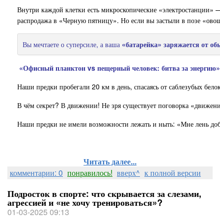
Внутри каждой клетки есть микроскопические «электростанции» — 
распродажа в «Черную пятницу». Но если вы застыли в позе «овощ
Вы мечтаете о суперсиле, а ваша
«батарейка» заряжается от об
«Офисный планктон vs пещерный человек: битва за энергию»
Наши предки пробегали 20 км в день, спасаясь от саблезубых бело
В чём секрет? В движении! Не зря существует поговорка «движени
Наши предки не имели возможности лежать и ныть: «Мне лень добы
Читать далее...
комментарии: 0
понравилось!
вверх^
к полной версии
Подросток в спорте: что скрывается за слезами,
агрессией и «не хочу тренироваться»?
01-03-2025 09:13