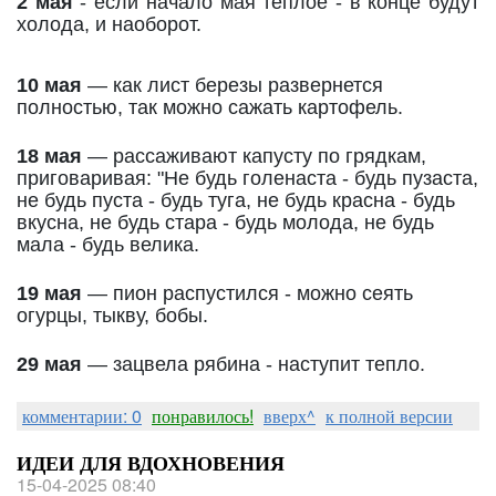
2 мая
- если начало мая теплое - в конце будут
холода, и наоборот.
10 мая
— как лист березы развернется
полностью, так можно сажать картофель.
18 мая
— рассаживают капусту по грядкам,
приговаривая: "Не будь голенаста - будь пузаста,
не будь пуста - будь туга, не будь красна - будь
вкусна, не будь стара - будь молода, не будь
мала - будь велика.
19 мая
— пион распустился - можно сеять
огурцы, тыкву, бобы.
29 мая
— зацвела рябина - наступит тепло.
комментарии: 0
понравилось!
вверх^
к полной версии
ИДЕИ ДЛЯ ВДОХНОВЕНИЯ
15-04-2025 08:40