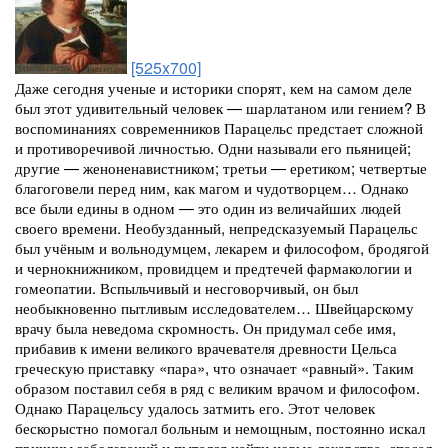
[525x700]
Даже сегодня ученые и историки спорят, кем на самом деле
был этот удивительный человек — шарлатаном или гением? В
воспоминаниях современников Парацельс предстает сложной
и противоречивой личностью. ​Одни называли его пьяницей;
другие — женоненавистником; третьи — еретиком; четвертые
благоговели перед ним, как магом и чудотворцем… Однако
все были едины в одном — это один из величайших людей
своего времени. Необузданный, непредсказуемый Парацельс
был учёным и вольнодумцем, лекарем и философом, бродягой
и чернокнижником, провидцем и предтечей фармакологии и
гомеопатии. Вспыльчивый и несговорчивый, он был
необыкновенно пытливым исследователем… Швейцарскому
врачу была неведома скромность. Он придумал себе имя,
прибавив к имени великого врачевателя древности Цельса
греческую приставку «пара», что означает «равный». Таким
образом поставил себя в ряд с великим врачом и философом.
Однако Парацельсу удалось затмить его. Этот человек
бескорыстно помогал больным и немощным, постоянно искал
причины заболеваний и пытался найти новые лекарства, спасал