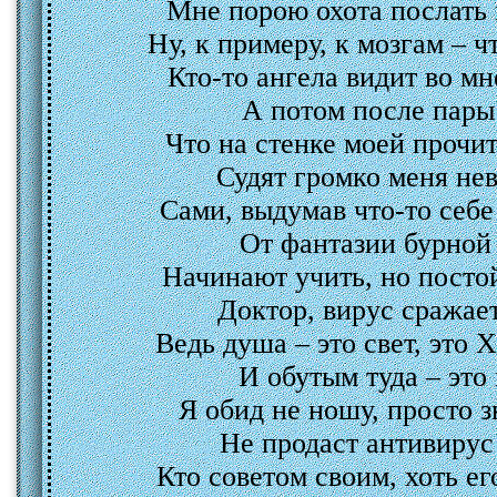
Мне порою охота послать
Ну, к примеру, к мозгам – 
Кто-то ангела видит во мн
А потом после пары 
Что на стенке моей прочит
Судят громко меня н
Сами, выдумав что-то себе
[показ
От фантазии бурной 
Начинают учить, но постой
ФАНТОМ ПАМЯ
Доктор, вирус сражае
Ведь душа – это свет, это 
И обутым туда – это
Я обид не ношу, просто з
Не продаст антивирус 
Кто советом своим, хоть ег