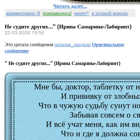
Читать далее...
комментарии: 0
понравилось!
вверх^
к полной версии
[показ
Не судите других..." (Ирина Самарина-Лабиринт)
22-03-2026 19:58
ТОТ,КТО ЗНАЕ
Это цитата сообщения
наталья_ландыш
Оригинальное
сообщение
Перекрёсток
" Не судите других..." (Ирина Самарина-Лабиринт)
Мне бы, доктор, таблетку от 
И прививку от злобны
Что в чужую судьбу сунут но
Забывая совсем о 
И всё учат меня, как им в
Что и где я должна со