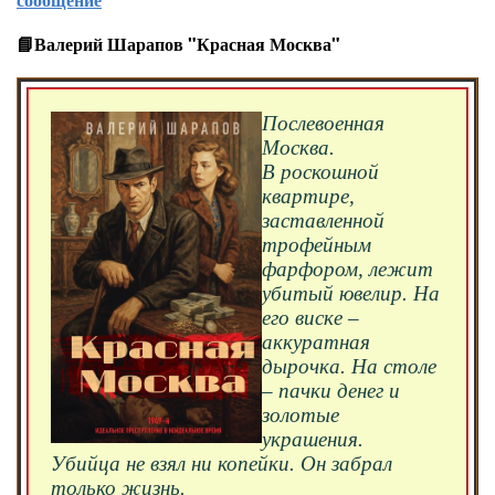
📘Валерий Шарапов "Красная Москва"
Послевоенная
Москва.
В роскошной
квартире,
заставленной
трофейным
фарфором, лежит
убитый ювелир. На
его виске –
аккуратная
дырочка. На столе
– пачки денег и
золотые
украшения.
Убийца не взял ни копейки. Он забрал
только жизнь.