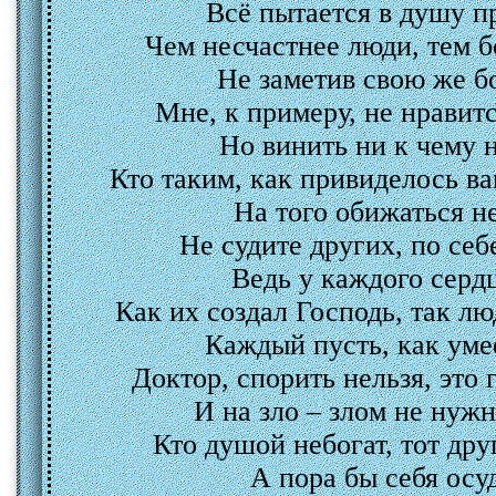
Всё пытается в душу 
Чем несчастнее люди, тем б
Не заметив свою же 
Мне, к примеру, не нравитс
Но винить ни к чему
Кто таким, как привиделось ва
На того обижаться 
Не судите других, по себ
Ведь у каждого сердц
[показ
Как их создал Господь, так л
Каждый пусть, как умее
Доктор, спорить нельзя, это 
И на зло – злом не нужн
Кто душой небогат, тот дру
А пора бы себя осуд