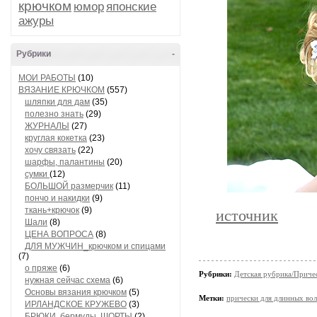
крючком
юмор
японские
ажуры
Рубрики
-
МОИ РАБОТЫ
(10)
ВЯЗАНИЕ КРЮЧКОМ
(557)
шляпки для дам
(35)
полезно знать
(29)
ЖУРНАЛЫ
(27)
круглая кокетка
(23)
хочу связать
(22)
шарфы, палантины
(20)
сумки
(12)
БОЛЬШОЙ размерчик
(11)
пончо и накидки
(9)
ткань+крючок
(9)
источник
Шали
(8)
ЦЕНА ВОПРОСА
(8)
ДЛЯ МУЖЧИН_крючком и спицами
(7)
о пряже
(6)
Рубрики:
Детская рубрика/Приче
нужная сейчас схема
(6)
Основы вязания крючком
(5)
Метки:
прически для длинных во
ИРЛАНДСКОЕ КРУЖЕВО
(3)
БРЮКИ, бермуды, ШОРТЫ
(2)