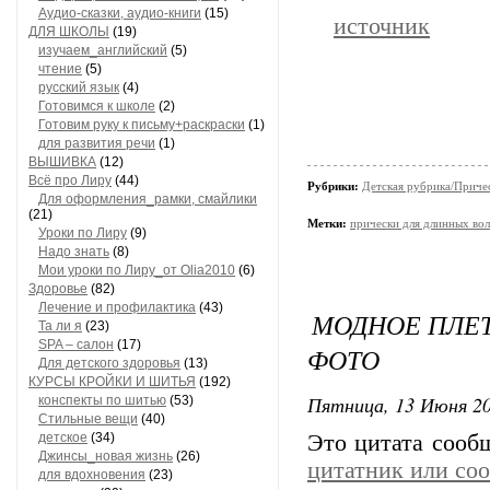
Аудио-сказки, аудио-книги
(15)
источник
ДЛЯ ШКОЛЫ
(19)
изучаем_английский
(5)
чтение
(5)
русский язык
(4)
Готовимся к школе
(2)
Готовим руку к письму+раскраски
(1)
для развития речи
(1)
ВЫШИВКА
(12)
Всё про Лиру
(44)
Рубрики:
Детская рубрика/Приче
Для оформления_рамки, смайлики
(21)
Метки:
прически для длинных во
Уроки по Лиру
(9)
Надо знать
(8)
Мои уроки по Лиру_от Olia2010
(6)
Здоровье
(82)
Лечение и профилактика
(43)
МОДНОЕ ПЛЕТ
Та ли я
(23)
SPA – салон
(17)
ФОТО
Для детского здоровья
(13)
КУРСЫ КРОЙКИ И ШИТЬЯ
(192)
Пятница, 13 Июня 20
конспекты по шитью
(53)
Стильные вещи
(40)
детское
(34)
Это цитата соо
Джинсы_новая жизнь
(26)
цитатник или со
для вдохновения
(23)