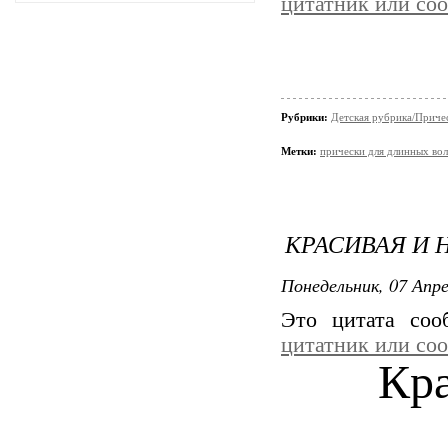
цитатник или со
Рубрики:
Детская рубрика/Приче
Метки:
прически для длинных во
КРАСИВАЯ И 
Понедельник, 07 Апре
Это цитата со
цитатник или со
Кра