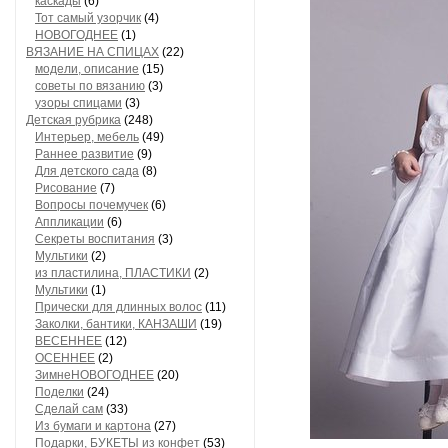
каскады
(6)
Тот самый узорчик
(4)
НОВОГОДНЕЕ
(1)
ВЯЗАНИЕ НА СПИЦАХ
(22)
модели, описание
(15)
советы по вязанию
(3)
узоры спицами
(3)
Детская рубрика
(248)
Интерьер, мебель
(49)
Раннее развитие
(9)
Для детского сада
(8)
Рисование
(7)
Вопросы почемучек
(6)
Аппликации
(6)
Секреты воспитания
(3)
Мультики
(2)
из пластилина, ПЛАСТИКИ
(2)
Мультики
(1)
Прически для длинных волос
(11)
Заколки, бантики, КАНЗАШИ
(19)
ВЕСЕННЕЕ
(12)
ОСЕННЕЕ
(2)
ЗимнеНОВОГОДНЕЕ
(20)
Поделки
(24)
Сделай сам
(33)
Из бумаги и картона
(27)
Подарки, БУКЕТЫ из конфет
(53)