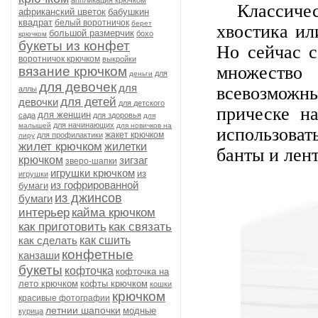
аппликация крючком
Классическ
африканский цветок
бабушкин
квадрат
белый воротничок
берет
хвостика и
большой размерчик
бохо
крючком
букеты из конфет
Но сейчас с
воротничок крючком
выкройки
множеств
вязание крючком
для
деньги
для девочек
для
всевозможны
аллы
для детей
девочки
для детского
прическе н
для женщин
сада
для здоровья
для
для начинающих
малышей
для новичков на
использоват
жакет крючком
для профилактики
лиру
жилет крючком
жилетки
банты и лен
крючком
зигзаг
зверо-шапки
игрушки крючком
из
игрушки
из гофрированной
бумаги
из джинсов
бумаги
интерьер
кайма крючком
как приготовить
как связать
как сделать
как сшить
конфетные
канзаши
букеты
кофточка
кофточка на
лето крючком
кофты крючком
кошки
крючком
красивые фотографии
летнии шапочки
модные
курица