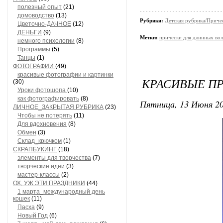
полезный опыт
(21)
домоводство
(13)
Рубрики:
Детская рубрика/Приче
Цветочно-ДАЧНОЕ
(12)
ДЕНЬГИ
(9)
Метки:
прически для длинных во
немного психологии
(8)
Программы
(5)
Танцы
(1)
ФОТОГРАФИИ
(49)
красивые фотографии и картинки
КРАСИВЫЕ П
(30)
Уроки фотошопа
(10)
как фотографировать
(8)
Пятница, 13 Июня 20
ЛИЧНОЕ_ЗАКРЫТАЯ РУБРИКА
(23)
Чтобы не потерять
(11)
Для вдохновения
(8)
Обмен
(3)
Склад_крючком
(1)
СКРАПБУКИНГ
(18)
элементы для творчества
(7)
творческие идеи
(3)
мастер-классы
(2)
ОХ, УЖ ЭТИ ПРАЗДНИКИ
(44)
1 марта_международный день
кошек
(11)
Пасха
(9)
Новый Год
(6)