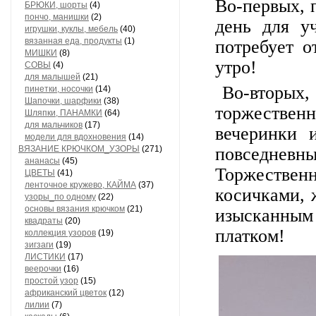
Во-первых, 
БРЮКИ, шорты
(4)
пончо, манишки
(2)
день для у
игрушки, куклы, мебель
(40)
вязанная еда, продукты
(1)
потребует 
МИШКИ
(8)
утро!
СОВЫ
(4)
для малышей
(21)
Во-вторых, 
пинетки, носочки
(14)
Шапочки, шарфики
(38)
торжественн
Шляпки, ПАНАМКИ
(64)
для мальчиков
(17)
вечеринки 
модели для вдохновения
(14)
ВЯЗАНИЕ КРЮЧКОМ_УЗОРЫ
(271)
повседне
ананасы
(45)
Торжествен
ЦВЕТЫ
(41)
ленточное кружево, КАЙМА
(37)
косичками, 
узоры_по одному
(22)
основы вязания крючком
(21)
изысканным
квадраты
(20)
платком!
коллекция узоров
(19)
зигзаги
(19)
ЛИСТИКИ
(17)
веерочки
(16)
простой узор
(15)
африканский цветок
(12)
лилии
(7)