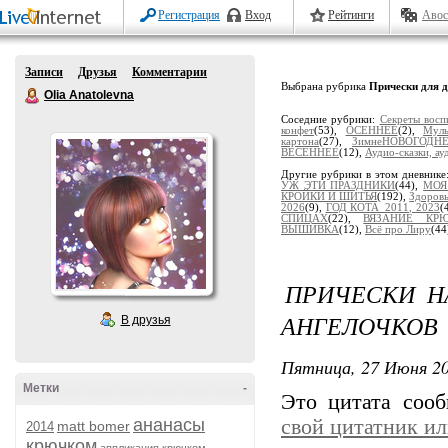
Регистрация
Вход
Рейтинги
Авос
Записи
Друзья
Комментарии
Выбрана рубрика
Прически для 
Olia Anatolevna
Соседние рубрики:
Секреты восп
конфет
(53),
ОСЕННЕЕ
(2),
Муль
картона
(27),
ЗимнеНОВОГОДН
ВЕСЕННЕЕ
(12),
Аудио-сказки, ау
Другие рубрики в этом дневнике
УЖ ЭТИ ПРАЗДНИКИ
(44),
МОЯ
КРОЙКИ И ШИТЬЯ
(192),
Здоров
2026
(9),
ГОД КОТА_2011, 2023
(
СПИЦАХ
(22),
ВЯЗАНИЕ КР
ВЫШИВКА
(12),
Всё про Лиру
(44
ПРИЧЕСКИ Н
АНГЕЛОЧКОВ
В друзья
Пятница, 27 Июня 20
Метки
-
Это цитата соо
ананасы
свой цитатник и
matt bomer
2014
крючком