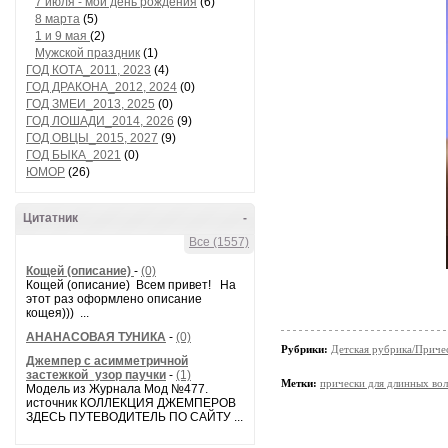
7 июля - мой день рождения
(6)
8 марта
(5)
1 и 9 мая
(2)
Мужской праздник
(1)
ГОД КОТА_2011, 2023
(4)
ГОД ДРАКОНА_2012, 2024
(0)
ГОД ЗМЕИ_2013, 2025
(0)
ГОД ЛОШАДИ_2014, 2026
(9)
ГОД ОВЦЫ_2015, 2027
(9)
ГОД БЫКА_2021
(0)
ЮМОР
(26)
Цитатник
-
Все (1557)
Кощей (описание)
-
(0)
Кощей (описание) Всем привет! На
этот раз оформлено описание
кощея))) ...
АНАНАСОВАЯ ТУНИКА
-
(0)
Рубрики:
Детская рубрика/Приче
Джемпер с асимметричной
застежкой_узор паучки
-
(1)
Метки:
прически для длинных во
Модель из Журнала Мод №477.
источник КОЛЛЕКЦИЯ ДЖЕМПЕРОВ
ЗДЕСЬ ПУТЕВОДИТЕЛЬ ПО САЙТУ ...