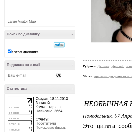
Large Visitor Map
Поиск по дневнику
-
в этом дневнике
Подписка по e-mail
-
Рубрики:
Детская рубрика/Приче
Метки:
прически для длинных во
Статистика
-
Создан: 18.11.2013
НЕОБЫЧНАЯ 
Записей:
Комментариев:
Написано: 2664
Понедельник, 07 Апре
Отчеты:
Посетители
Это цитата соо
Поисковые фразы