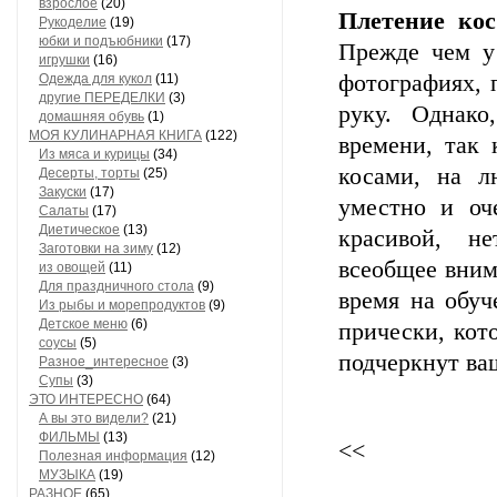
взрослое
(20)
Плетение кос
Рукоделие
(19)
юбки и подъюбники
(17)
Прежде чем у 
игрушки
(16)
фотографиях, 
Одежда для кукол
(11)
другие ПЕРЕДЕЛКИ
(3)
руку. Однако
домашняя обувь
(1)
МОЯ КУЛИНАРНАЯ КНИГА
(122)
времени, так 
Из мяса и курицы
(34)
косами, на л
Десерты, торты
(25)
Закуски
(17)
уместно и оч
Салаты
(17)
Диетическое
(13)
красивой, н
Заготовки на зиму
(12)
всеобщее вним
из овощей
(11)
Для праздничного стола
(9)
время на обуч
Из рыбы и морепродуктов
(9)
Детское меню
(6)
прически, кот
соусы
(5)
подчеркнут ва
Разное_интересное
(3)
Супы
(3)
ЭТО ИНТЕРЕСНО
(64)
А вы это видели?
(21)
ФИЛЬМЫ
(13)
<<
Полезная информация
(12)
МУЗЫКА
(19)
РАЗНОЕ
(65)