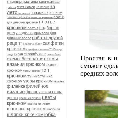
мотивы крючком
тенденции
моя
на
мэтт бомер
на весну
работа
лето
панамка крючком
на осень
платье
панамки крючком
пинетки крючком
платье
для девочки крючком
крючком
подбор по
платья
цвету
поделки
прически для
работы друзей
длинных волос
рецепт
салфетки
рецепты
салат
крючком
символ 2015 года
сарафан
скрапбукинг
скрап
овца
стиль бохо
Простая в и
схемы
схемы бесплатно
вязания крючком
сможет сдел
схемы
топ
крючком
ткань+крючок
средних вол
крючком
туника
туника
крючком
узоры крючком
украина
филейное
филейка
вязание
французская сетка
цветы
цветы
цветы из бумаги
крючком
шапка крючком
шапочка крючком
шапочки
юбка
шляпки крючком