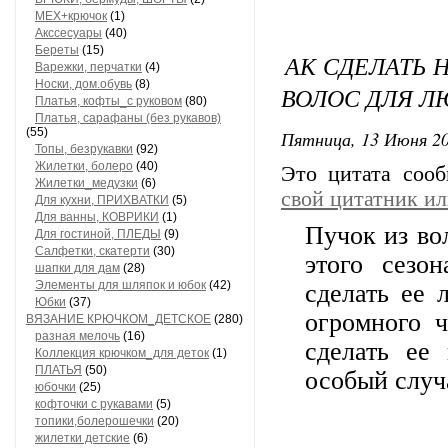
МЕХ+крючок
(1)
Акссесуары
(40)
Береты
(15)
АК СДЕЛАТЬ 
Варежки, перчатки
(4)
Носки, дом.обувь
(8)
ВОЛОС ДЛЯ 
Платья, кофты_с руковом
(80)
Платья, сарафаны (без рукавов)
(55)
Пятница, 13 Июня 20
Топы, безрукавки
(92)
Жилетки, болеро
(40)
Это цитата соо
Жилетки_медузки
(6)
свой цитатник и
Для кухни, ПРИХВАТКИ
(5)
Для ванны, КОВРИКИ
(1)
Пучок из во
Для гостиной, ПЛЕДЫ
(9)
Салфетки, скатерти
(30)
этого сезо
шапки для дам
(28)
Элементы для шляпок и юбок
(42)
сделать ее 
Юбки
(37)
огромного 
ВЯЗАНИЕ КРЮЧКОМ_ДЕТСКОЕ
(280)
разная мелочь
(16)
сделать ее
Коллекция крючком_для деток
(1)
ПЛАТЬЯ
(50)
особый случ
юбочки
(25)
кофточки с рукавами
(5)
топики,болерошечки
(20)
жилетки детские
(6)