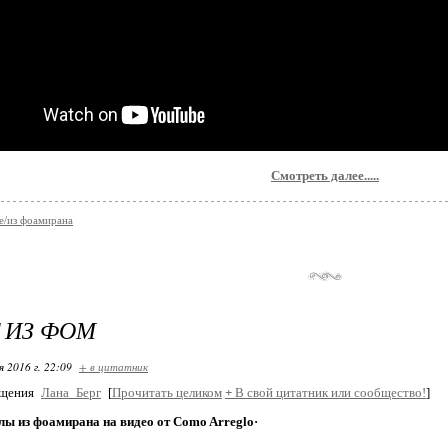
Смотреть далее.....
е/из фоамирана
 ИЗ ФОМ
я 2016 г. 22:09
+ в цитатник
бщения
Лана_Берг
[
Прочитать целиком
+
В свой цитатник или сообщество!
]
ы из фоамирана на видео от Como Arreglo·