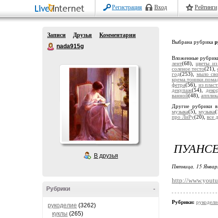
Регистрация
Вход
Рейтинги
Записи
Друзья
Комментарии
Выбрана рубрика
р
nada915g
Вложенные рубрик
лент
(68),
цветы из
соленое тесто
(21),
год
(253),
мыло св
крема.тоники.пома
фетра
(56),
из плас
декупаж
(54),
деко
ванной
(48),
апплик
Другие рубрики в
музыка
(5),
музыка
(
про ЛиРу
(20),
все 
ПУАНСЕ
В друзья
Пятница, 15 Январ
http://www.yout
Рубрики
-
Рубрики:
рукодели
рукоделие
(3262)
куклы
(265)