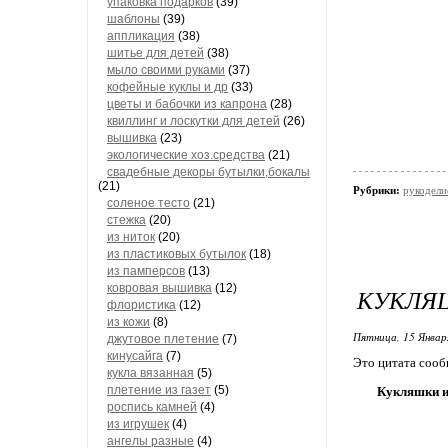
упаковка подарков
(39)
шаблоны
(39)
аппликация
(38)
шитье для детей
(38)
мыло своими руками
(37)
кофейные куклы и др
(33)
цветы и бабочки из капрона
(28)
квиллинг и лоскутки для детей
(26)
вышивка
(23)
экологические хоз.средства
(21)
свадебные декоры бутылки,бокалы
(21)
Рубрики:
рукодели
соленое тесто
(21)
стежка
(20)
из ниток
(20)
из пластиковых бутылок
(18)
из памперсов
(13)
ковровая вышивка
(12)
КУКЛЯШ
флористика
(12)
из кожи
(8)
Пятница, 15 Январ
джутовое плетение
(7)
кинусайга
(7)
Это цитата соо
кукла вязанная
(5)
плетение из газет
(5)
Кукляшки и
роспись камней
(4)
из игрушек
(4)
ангелы разные
(4)