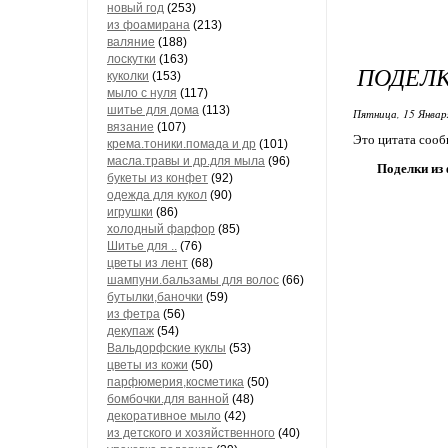
новый год
(253)
из фоамирана
(213)
валяние
(188)
лоскутки
(163)
ПОДЕЛК
куколки
(153)
мыло с нуля
(117)
шитье для дома
(113)
Пятница, 15 Январ
вязание
(107)
Это цитата соо
крема.тоники.помада и др
(101)
масла.травы и др.для мыла
(96)
Поделки из 
букеты из конфет
(92)
одежда для кукол
(90)
игрушки
(86)
холодный фарфор
(85)
Шитье для ..
(76)
цветы из лент
(68)
шампуни.бальзамы для волос
(66)
бутылки,баночки
(59)
из фетра
(56)
декупаж
(54)
Вальдорфские куклы
(53)
цветы из кожи
(50)
парфюмерия,косметика
(50)
бомбочки.для ванной
(48)
декоративное мыло
(42)
из детского и хозяйственного
(40)