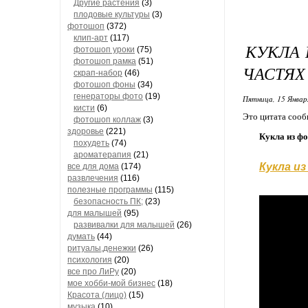
Другие растения
(3)
плодовые культуры
(3)
фотошоп
(372)
клип-арт
(117)
КУКЛА 
фотошоп уроки
(75)
фотошоп рамка
(51)
ЧАСТЯХ
скрап-набор
(46)
фотошоп фоны
(34)
генераторы фото
(19)
Пятница, 15 Январ
кисти
(6)
Это цитата соо
фотошоп коллаж
(3)
здоровье
(221)
Кукла из фо
похудеть
(74)
ароматерапия
(21)
Кукла из
все для дома
(174)
развлечения
(116)
полезные программы
(115)
безопасность ПК;
(23)
для малышей
(95)
развивалки для малышей
(26)
думать
(44)
ритуалы,денежки
(26)
психология
(20)
все про ЛиРу
(20)
мое хобби-мой бизнес
(18)
Красота (лицо)
(15)
музыка
(10)