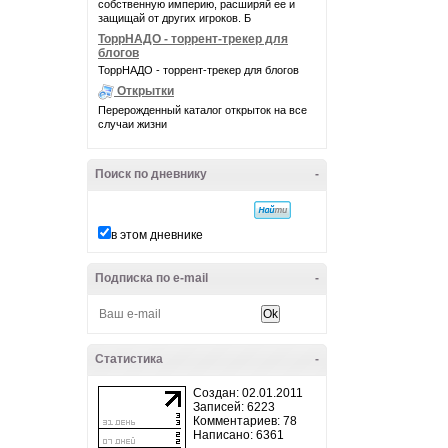
собственную империю, расширяй ее и
защищай от других игроков. Б
ТоррНАДО - торрент-трекер для
блогов
ТоррНАДО - торрент-трекер для блогов
Открытки
Перерожденный каталог открыток на все
случаи жизни
Поиск по дневнику
-
в этом дневнике
Подписка по e-mail
-
Статистика
-
Создан: 02.01.2011
Записей: 6223
Комментариев: 78
Написано: 6361