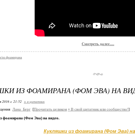
Смотреть далее.....
е/из фоамирана
КИ ИЗ ФОАМИРАНА (ФОМ ЭВА) НА ВИ
я 2016 г. 21:52
+ в цитатник
бщения
Лана_Берг
[
Прочитать целиком
+
В свой цитатник или сообщество!
]
з фоамирана (Фом Эва) на видео.
Кукляшки из фоамирана (Фом Эва) на