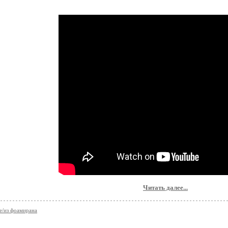
Читать далее...
е/из фоамирана