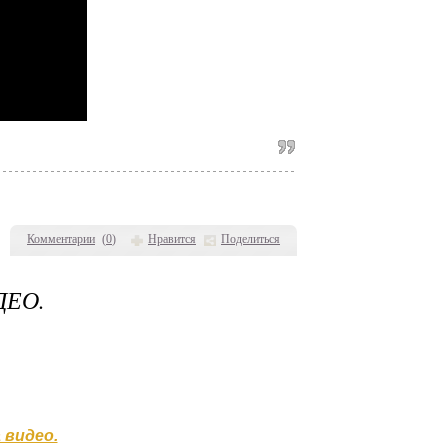
Комментарии
(
0
)
Нравится
Поделиться
ДЕО.
 видео.