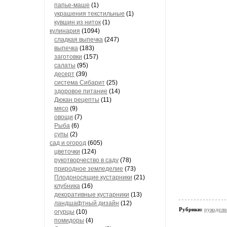
папье-маше
(1)
украшения текстильные
(1)
кувшин из ниток
(1)
кулинария
(1094)
сладкая выпечка
(247)
выпечка
(183)
заготовки
(157)
салаты
(95)
десерт
(39)
система Сибарит
(25)
здоровое питание
(14)
Дюкан рецепты
(11)
мясо
(9)
овощи
(7)
Рыба
(6)
супы
(2)
сад и огород
(605)
цветочки
(124)
рукотворчество в саду
(78)
природное земледелие
(73)
Плодоносящие кустарники
(21)
клубника
(16)
декоративные кустарники
(13)
ландшафтный дизайн
(12)
Рубрики:
рукодели
огурцы
(10)
помидоры
(4)