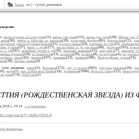
Авось
из (+ сутки) дневников
укоделие
.
и:
экологические хоз.средства
(21),
шитье для дома
(113),
шитье для детей
(38),
Шитье для ..
(
 кожи
(50),
цветы и бабочки из капрона
(28),
холодный фарфор
(85),
флористика
(12),
упа
свадебные декоры бутылки,бокалы
(21),
роспись камней
(4),
плетение из газет
(5),
парфюмерия
оими руками
(37),
мыло с нуля
(117),
масла.травы и др.для мыла
(96),
лоскутки
(163),
кукол
да и др
(101),
кофейные куклы и др
(33),
ковровая вышивка
(12),
кинусайга
(7),
квиллинг и
тиковых бутылок
(18),
из памперсов
(13),
из ниток
(20),
из кожи
(8),
из игрушек
(4),
из детског
ративное мыло
(42),
вязание
(107),
вышивка
(23),
валяние
(188),
Вальдорфские куклы
(53),
ация
(38),
ангелы разные
(4)
 этом дневнике:
юмор
(5),
фотошоп
(372),
сад и огород
(605),
ритуалы,денежки
(26),
ра
10),
море
(1),
мое хобби-мой бизнес
(18),
кулинария
(1094),
Красота (лицо)
(15),
книги,ауд
для дома
(174),
Gold Line
(1)
ТТИЯ (РОЖДЕСТВЕНСКАЯ ЗВЕЗДА) ИЗ
я 2016 г. 19:14
+ в цитатник
ube.com/watch?v=dp8vzjN1b-8
е/из фоамирана