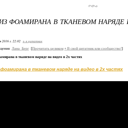
ИЗ ФОАМИРАНА В ТКАНЕВОМ НАРЯДЕ 
я 2016 г. 22:02
+ в цитатник
бщения
Лана_Берг
[
Прочитать целиком
+
В свой цитатник или сообщество!
]
амирана в тканевом наряде на видео в 2х частях
 фоамирана в тканевом наряде на видео в 2х частях