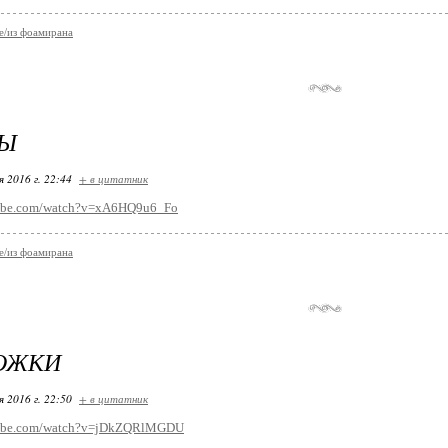
е/из фоамирана
Ы
я 2016 г. 22:44
+ в цитатник
tube.com/watch?v=xA6HQ9u6_Fo
е/из фоамирана
ОЖКИ
я 2016 г. 22:50
+ в цитатник
tube.com/watch?v=jDkZQRlMGDU