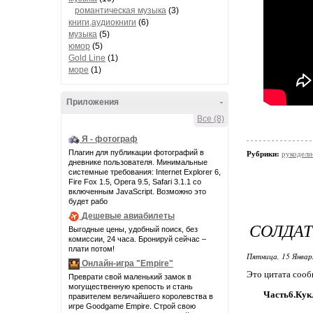
романтическая музыка
(3)
книги,аудиокниги
(6)
музыка
(5)
юмор
(5)
Gold Line
(1)
море
(1)
Приложения
-
Все (8)
Я - фотограф
Плагин для публикации фотографий в
Рубрики:
рукодели
дневнике пользователя. Минимальные
системные требования: Internet Explorer 6,
Fire Fox 1.5, Opera 9.5, Safari 3.1.1 со
включенным JavaScript. Возможно это
будет рабо
Дешевые авиабилеты
СОЛДАТ
Выгодные цены, удобный поиск, без
комиссии, 24 часа. Бронируй сейчас –
плати потом!
Пятница, 15 Январ
Онлайн-игра "Empire"
Это цитата соо
Преврати свой маленький замок в
могущественную крепость и стань
Часть6.Кукл
правителем величайшего королевства в
игре Goodgame Empire. Строй свою