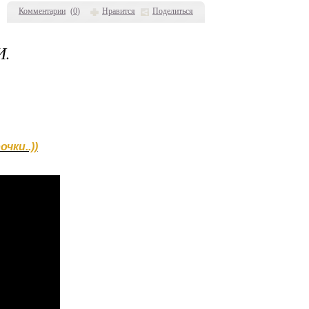
Комментарии
(
0
)
Нравится
Поделиться
И.
чки..))