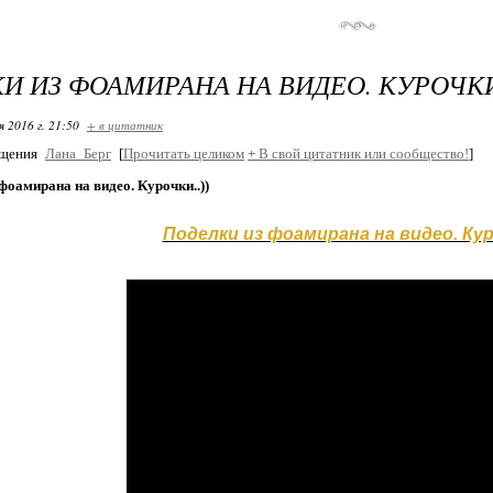
И ИЗ ФОАМИРАНА НА ВИДЕО. КУРОЧК
я 2016 г. 21:50
+ в цитатник
бщения
Лана_Берг
[
Прочитать целиком
+
В свой цитатник или сообщество!
]
фоамирана на видео. Курочки..))
Поделки из фоамирана на видео. Куро