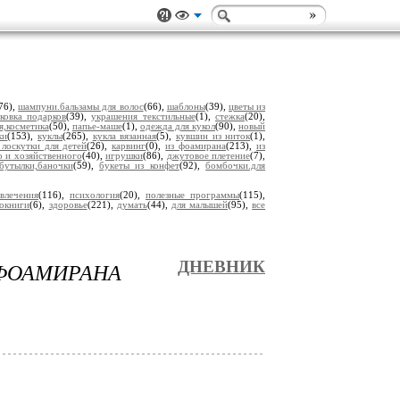
76),
шампуни.бальзамы для волос
(66),
шаблоны
(39),
цветы из
ковка подарков
(39),
украшения текстильные
(1),
стежка
(20),
,косметика
(50),
папье-маше
(1),
одежда для кукол
(90),
новый
ки
(153),
куклы
(265),
кукла вязанная
(5),
кувшин из ниток
(1),
 лоскутки для детей
(26),
карвинг
(0),
из фоамирана
(213),
из
о и хозяйственного
(40),
игрушки
(86),
джутовое плетение
(7),
бутылки,баночки
(59),
букеты из конфет
(92),
бомбочки.для
звлечения
(116),
психология
(20),
полезные программы
(115),
иокниги
(6),
здоровье
(221),
думать
(44),
для малышей
(95),
все
 ФОАМИРАНА
ДНЕВНИК