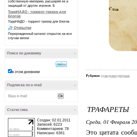
собственную империю, расширяй ее и
защищай от других игроков. Б
ТоррНАДО - торрент-трекер для
блогов
ТоррНАДО - торрент-трекер для блогов
Открытки
Перерожденный каталог открыток на все
случаи жизни
Поиск по дневнику
-
в этом дневнике
Рубрики:
рукоделие/декупаж
Подписка по e-mail
-
ТРАФАРЕТЫ
Статистика
-
Среда, 01 Февраля 20
Создан: 02.01.2011
Записей: 6223
Комментариев: 78
Это цитата соо
Написано: 6361