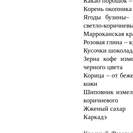
Какао порошок –
Корень окопника
Ягоды бузины– 
светло-коричнев
Марроканская кр
Добавим 
Розовая глина – 
Кусочки шоколад
Зерна кофе изм
черного цвета
Корица – от беж
кожи
Шиповник измель
коричневого
Жженый сахар
Каркадэ