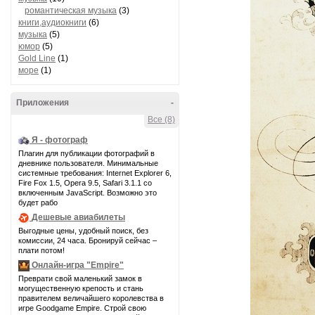
романтическая музыка
(3)
книги,аудиокниги
(6)
музыка
(5)
юмор
(5)
Gold Line
(1)
море
(1)
Приложения
-
Все (8)
Я - фотограф
Плагин для публикации фотографий в
дневнике пользователя. Минимальные
системные требования: Internet Explorer 6,
Fire Fox 1.5, Opera 9.5, Safari 3.1.1 со
включенным JavaScript. Возможно это
будет рабо
Дешевые авиабилеты
Выгодные цены, удобный поиск, без
комиссии, 24 часа. Бронируй сейчас –
плати потом!
Онлайн-игра "Empire"
Преврати свой маленький замок в
могущественную крепость и стань
правителем величайшего королевства в
игре Goodgame Empire. Строй свою