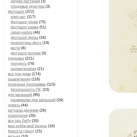
Другие растения
(3)
плодовые культуры
(3)
фотошоп
(372)
клип-арт
(117)
фотошоп уроки
(75)
фотошоп рамка
(51)
скрап-набор
(46)
фотошоп фоны
(34)
генераторы фото
(19)
кисти
(6)
фотошоп коллаж
(3)
здоровье
(221)
похудеть
(74)
ароматерапия
(21)
все для дома
(174)
развлечения
(116)
полезные программы
(115)
безопасность ПК;
(23)
для малышей
(95)
развивалки для малышей
(26)
думать
(44)
ритуалы,денежки
(26)
психология
(20)
все про ЛиРу
(20)
мое хобби-мой бизнес
(18)
Красота (лицо)
(15)
музыка
(10)