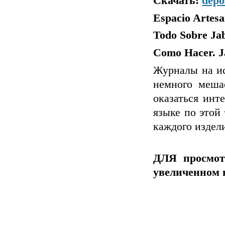
Скачать:
depo
Espacio Artesa
Todo Sobre Ja
Como Hacer. J
Журналы на ис
немного меша
оказаться инт
Теперь
засты
языке по этой
иголкой
, ин
каждого издел
Но настояща
так. Вот поче
ДЛЯ просмот
самый насто
увеличенном 
Шоколадн
добавляем м