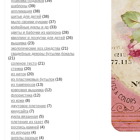
упаковка подарков
(39)
шаблоны
(39)
аппликация
(38)
шитье для детей
(38)
мыло своими руками
(37)
кофейные куклы и др
(33)
цветы и бабочки из капрона
(28)
квиллинг и лоскутки для детей
(26)
вышивка
(23)
экологические хоз.средства
(21)
свадебные декоры бутылки,бокалы
(21)
соленое тесто
(21)
стежка
(20)
из ниток
(20)
из пластиковых бутылок
(18)
из памперсов
(13)
ковровая вышивка
(12)
флористика
(12)
из кожи
(8)
джутовое плетение
(7)
кинусайга
(7)
кукла вязанная
(5)
плетение из газет
(5)
роспись камней
(4)
из игрушек
(4)
ангелы разные
(4)