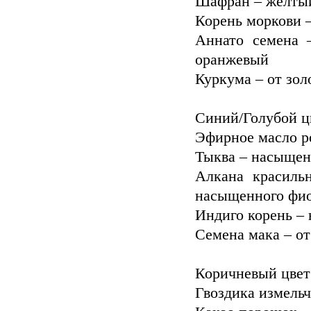
Шафран – желты
Корень моркови –
Также подб
Аннато семена –
оранжевый
Для того ч
Куркума – от зол
нужно рас
количество 
Синий/Голубой ц
Теперь нужно
Эфирное масло ро
Тыква – насыщен
Алкана красильн
насыщенного фио
Индиго корень –
Семена мака – от
Коричневый цвет
Гвоздика измель