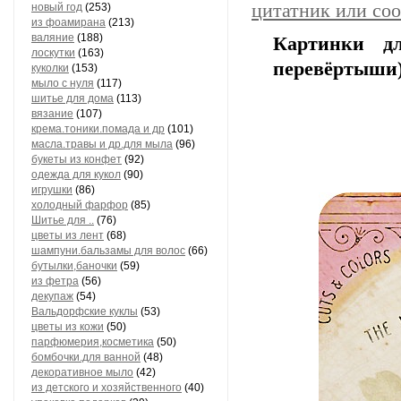
цитатник или со
новый год
(253)
из фоамирана
(213)
валяние
(188)
Картинки д
лоскутки
(163)
перевёртыши
куколки
(153)
мыло с нуля
(117)
шитье для дома
(113)
вязание
(107)
крема.тоники.помада и др
(101)
масла.травы и др.для мыла
(96)
букеты из конфет
(92)
одежда для кукол
(90)
игрушки
(86)
холодный фарфор
(85)
Шитье для ..
(76)
цветы из лент
(68)
шампуни.бальзамы для волос
(66)
бутылки,баночки
(59)
из фетра
(56)
декупаж
(54)
Вальдорфские куклы
(53)
цветы из кожи
(50)
парфюмерия,косметика
(50)
бомбочки.для ванной
(48)
декоративное мыло
(42)
из детского и хозяйственного
(40)