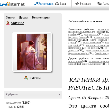
Регистрация
Вход
Рейтинги
Авос
Записи
Друзья
Комментарии
Выбрана рубрика
рукоделие
.
nada915g
Вложенные рубрики:
экологич
шампуни.бальзамы для волос
(66)
фарфор
(85),
флористика
(12),
упа
бутылки,бокалы
(21),
роспись ка
новый год
(253),
мыло своими 
куклы
(265),
кукла вязанная
(5),
ку
кинусайга
(7),
квиллинг и лоскут
памперсов
(13),
из ниток
(20),
из
декупаж
(54),
декоративное мыл
букеты из конфет
(92),
бомбочки.д
Другие рубрики в этом днев
психология
(20),
полезные прогр
(лицо)
(15),
книги,аудиокниги
(6),
КАРТИНКИ Д
В друзья
РАБОТ(ЕСТЬ 
Рубрики
-
Среда, 01 Февраля 20
рукоделие
(3262)
Это цитата со
куклы
(265)