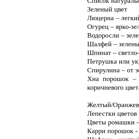
Список натураль
Зеленый цвет
Люцерна – легки
Огурец – ярко-зе
Водоросли – зел
Шалфей – зелен
Шпинат – светло
Петрушка или укр
нареза
Спирулина – от з
м
Хна порошок – 
коричневого цвет
зе
Желтый/Оранжев
Лепестки цветов
Цветы ромашки 
как
Карри порошок -