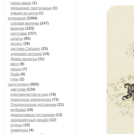
папье-маше
(1)
украшения текстильные
(1)
кувшин из ниток
(1)
кулинария
(1094)
сладкая выпечка
(247)
выпечка
(183)
заготовки
(157)
салаты
(95)
десерт
(39)
система Сибарит
(25)
здоровое питание
(14)
Дюкан рецепты
(11)
мясо
(9)
овощи
(7)
Рыба
(6)
супы
(2)
сад и огород
(605)
цветочки
(124)
рукотворчество в саду
(78)
природное земледелие
(73)
Плодоносящие кустарники
(21)
клубника
(16)
декоративные кустарники
(13)
ландшафтный дизайн
(12)
огурцы
(10)
помидоры
(4)