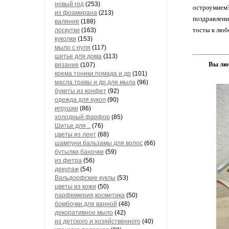
новый год
(253)
остроумием?
из фоамирана
(213)
поздравлени
валяние
(188)
тосты к люб
лоскутки
(163)
куколки
(153)
мыло с нуля
(117)
шитье для дома
(113)
Вы люб
вязание
(107)
крема.тоники.помада и др
(101)
масла.травы и др.для мыла
(96)
букеты из конфет
(92)
одежда для кукол
(90)
игрушки
(86)
холодный фарфор
(85)
Шитье для ..
(76)
цветы из лент
(68)
шампуни.бальзамы для волос
(66)
бутылки,баночки
(59)
из фетра
(56)
декупаж
(54)
Вальдорфские куклы
(53)
цветы из кожи
(50)
парфюмерия,косметика
(50)
бомбочки.для ванной
(48)
декоративное мыло
(42)
из детского и хозяйственного
(40)