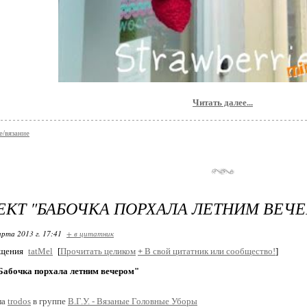
Читать далее...
е/вязание
КТ "БАБОЧКА ПОРХАЛА ЛЕТНИМ ВЕЧ
арта 2013 г. 17:41
+ в цитатник
бщения
tatMel
[
Прочитать целиком
+
В свой цитатник или сообщество!
]
Бабочка порхала летним вечером"
ла
trodos
в группе
В.Г.У. - Вязаные Головные Уборы