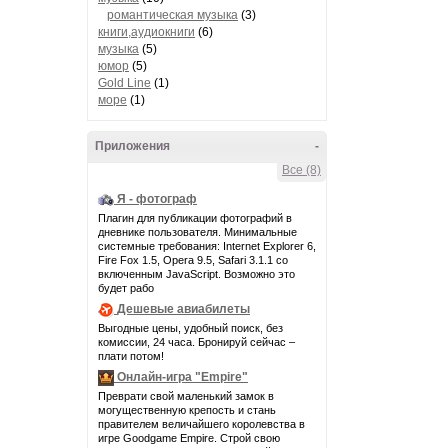
романтическая музыка
(3)
книги,аудиокниги
(6)
музыка
(5)
юмор
(5)
Gold Line
(1)
море
(1)
Приложения
-
Все (8)
Я - фотограф
Плагин для публикации фотографий в
дневнике пользователя. Минимальные
системные требования: Internet Explorer 6,
Fire Fox 1.5, Opera 9.5, Safari 3.1.1 со
включенным JavaScript. Возможно это
будет рабо
Дешевые авиабилеты
Выгодные цены, удобный поиск, без
комиссии, 24 часа. Бронируй сейчас –
плати потом!
Онлайн-игра "Empire"
Преврати свой маленький замок в
могущественную крепость и стань
правителем величайшего королевства в
игре Goodgame Empire. Строй свою