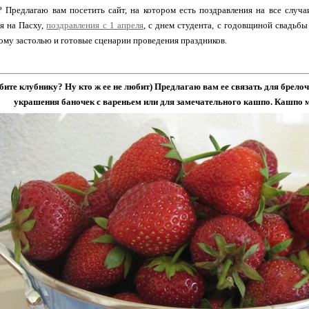
 Предлагаю вам посетить сайт, на котором есть поздравления на все случ
я на Пасху,
поздравления с 1 апреля
, с днем студента, с годовщиной свадьбы
ому застолью и готовые сценарии проведения праздников.
ите клубнику? Ну кто ж ее не любит) Предлагаю вам ее связать для брело
украшения баночек с вареньем или для замечательного кашпо. Кашпо 