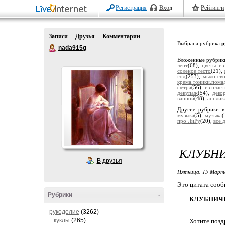
Регистрация
Вход
Рейтинги
Записи
Друзья
Комментарии
Выбрана рубрика
р
nada915g
Вложенные рубрик
лент
(68),
цветы из
соленое тесто
(21),
год
(253),
мыло св
крема.тоники.пома
фетра
(56),
из плас
декупаж
(54),
деко
ванной
(48),
апплик
Другие рубрики в
музыка
(5),
музыка
(
про ЛиРу
(20),
все 
КЛУБН
В друзья
Пятница, 15 Марта
Это цитата соо
Рубрики
-
КЛУБНИЧ
рукоделие
(3262)
куклы
(265)
Хотите позд