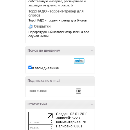
собственную империю, расширяй ее и
защищай от других игроков. Б
ТоррНАДО - торрент-трекер для
блогов
ТоррНАДО - торрент-трекер для блогов
Открытки
Перерожденный каталог открыток на все
случаи жизни
Поиск по дневнику
-
в этом дневнике
Подписка по e-mail
-
Статистика
-
Создан: 02.01.2011
Записей: 6223
Комментариев: 78
Написано: 6361