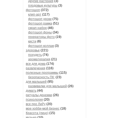
Другие растения
(3)
плодовые культуры
(3)
фотошоп
(372)
клип-арт
(117)
фотошоп уроки
(75)
фотошоп рамка
(51)
скрап-набор
(46)
фотошоп фоны
(34)
генераторы фото
(19)
кисти
(6)
фотошоп коллаж
(3)
здоровье
(221)
похудеть
(74)
ароматерапия
(21)
все для дома
(174)
развлечения
(116)
полезные программы
(115)
безопасность ПК;
(23)
для малышей
(95)
развивалки для малышей
(26)
думать
(44)
ритуалы,денежки
(26)
психология
(20)
все про ЛиРу
(20)
мое хобби-мой бизнес
(18)
Красота (лицо)
(15)
музыка
(10)