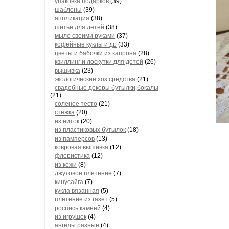
упаковка подарков
(39)
шаблоны
(39)
аппликация
(38)
шитье для детей
(38)
мыло своими руками
(37)
кофейные куклы и др
(33)
цветы и бабочки из капрона
(28)
квиллинг и лоскутки для детей
(26)
вышивка
(23)
экологические хоз.средства
(21)
свадебные декоры бутылки,бокалы
(21)
соленое тесто
(21)
стежка
(20)
из ниток
(20)
из пластиковых бутылок
(18)
из памперсов
(13)
ковровая вышивка
(12)
флористика
(12)
из кожи
(8)
джутовое плетение
(7)
кинусайга
(7)
кукла вязанная
(5)
плетение из газет
(5)
роспись камней
(4)
из игрушек
(4)
ангелы разные
(4)