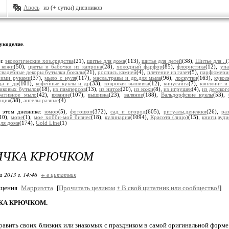
Авось
из (+ сутки) дневников
укоделие
.
и:
экологические хоз.средства
(21),
шитье для дома
(113),
шитье для детей
(38),
Шитье для ..
(
 кожи
(50),
цветы и бабочки из капрона
(28),
холодный фарфор
(85),
флористика
(12),
упа
свадебные декоры бутылки,бокалы
(21),
роспись камней
(4),
плетение из газет
(5),
парфюмерия
оими руками
(37),
мыло с нуля
(117),
масла.травы и др.для мыла
(96),
лоскутки
(163),
кукол
да и др
(101),
кофейные куклы и др
(33),
ковровая вышивка
(12),
кинусайга
(7),
квиллинг и
тиковых бутылок
(18),
из памперсов
(13),
из ниток
(20),
из кожи
(8),
из игрушек
(4),
из детског
ративное мыло
(42),
вязание
(107),
вышивка
(23),
валяние
(188),
Вальдорфские куклы
(53),
ация
(38),
ангелы разные
(4)
 этом дневнике:
юмор
(5),
фотошоп
(372),
сад и огород
(605),
ритуалы,денежки
(26),
ра
10),
море
(1),
мое хобби-мой бизнес
(18),
кулинария
(1094),
Красота (лицо)
(15),
книги,ауд
для дома
(174),
Gold Line
(1)
ИЧКА КРЮЧКОМ
 2013 г. 14:46
+ в цитатник
бщения
Марриэтта
[
Прочитать целиком
+
В свой цитатник или сообщество!
]
КА КРЮЧКОМ.
равить своих близких или знакомых с праздником в самой оригинальной форме