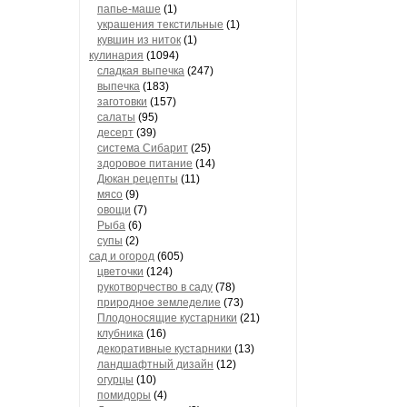
папье-маше
(1)
украшения текстильные
(1)
кувшин из ниток
(1)
кулинария
(1094)
сладкая выпечка
(247)
выпечка
(183)
заготовки
(157)
салаты
(95)
десерт
(39)
система Сибарит
(25)
здоровое питание
(14)
Дюкан рецепты
(11)
мясо
(9)
овощи
(7)
Рыба
(6)
супы
(2)
сад и огород
(605)
цветочки
(124)
рукотворчество в саду
(78)
природное земледелие
(73)
Плодоносящие кустарники
(21)
клубника
(16)
декоративные кустарники
(13)
ландшафтный дизайн
(12)
огурцы
(10)
помидоры
(4)