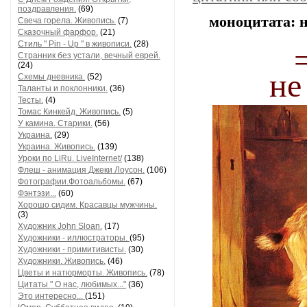
поздравления.
(69)
моноцитата: 
Свеча горела. Живопись.
(7)
Сказочный фарфор.
(21)
Стиль " Pin - Up " в живописи.
(28)
Странник без устали, вечный еврей.
(24)
не
Схемы дневника.
(52)
Таланты и поклонники.
(36)
Тесты.
(4)
Томас Кинкейд. Живопись.
(5)
У камина. Старики.
(56)
Украина.
(29)
Украина. Живопись.
(139)
Уроки по LiRu. LiveInternet/
(138)
Флеш - анимация Джеки Лоусон.
(106)
Фотографии.Фотоальбомы.
(67)
Фэнтэзи...
(60)
Хорошо сидим. Красавцы мужчины.
(3)
Художник John Sloan.
(17)
Художники - иллюстраторы.
(95)
Художники - примитивисты.
(30)
Художники. Живопись.
(46)
Цветы и натюрморты. Живопись.
(78)
Цитаты " О нас, любимых..."
(36)
Это интересно...
(151)