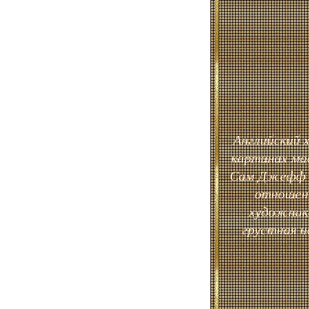
Английский 
картинах ма
Сам Джефф п
отношени
художника
грустная н