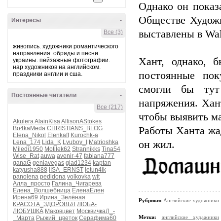
Однако он показ
Обществе Художн
Интересы
-
выставлены в Wal
Все (3)
живопись. художники романтического
направления. обряды и песни
Хант, однако, 
украины. пейзажные фотографии.
нар художников на английском.
постоянные пок
праздники англии и сша.
смогли бы тут
Постоянные читатели
-
напряжения. Хан
Все (217)
чтобы выявить м
Akulera
AlainKisa
AllisonAStokes
Bo4kaMeda
CHRISTIANS_BLOG
Работы Ханта жа
Elena_Nikol
Elenkaff
Kurochk-a
Lena_174
Lida_K
Lyubov_I
Matrioshka
он жил.
Miledi1950
Motilek62
Strannikks
Tina54
Wise_Rat
auwa
avenir-47
fabiana777
ganaG
geniavegas
glad1234
kaptan
katyusha888
lISA_ERNST
letun4ik
panolena
pedidona
volkovka
wit
Алла_просто
Галина_Чигарева
Елена_Волшебница
ЕленаЕлен
Ирена69
Ирина_Зелёная
Рубрики:
Английские художники.
КРАСОТА_ЗДОРОВЬЯ
ЛЮБА-
ЛЮБУШКА
Маковцвет
МосквичкаЛ_-
Метки:
английские худажники
_Марта
Рыжий_цветок
Серафима60