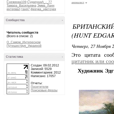
Снежинка109
СударушкА_-_77
анималист
Тамара_Васильевна
Эмма_Ланн
интервал
таня7
феечка_цветочек
Сообщества
-
БРИТАНСКИ
(HUNT EDGAR
Читатель сообществ
(Всего в списке: 2)
О_Самом_Интересном
Четверг, 27 Ноября 2
Путешествуя_Украиной
Это цитата со
Статистика
-
цитатник или со
Создан: 09.02.2012
Записей: 5529
Художник Эдга
Комментариев: 2012
Написано: 17057
Отчеты:
Посетители
Поисковые фразы