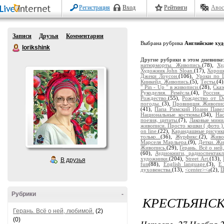
Регистрация
Вход
Рейтинги
Авос
Записи
Друзья
Комментарии
Выбрана рубрика
Английские ху
lorikshink
Другие рубрики в этом дневнике
натюрморты. Живопись.
(78),
Ху
Художник John Sloan.
(17),
Хорош
Джеки Лоусон.
(106),
Уроки по Li
Кинкейд. Живопись.
(5),
Тесты.
(4
" Pin - Up " в живописи.
(28),
Ска
Рукоделия. Ремёсла.
(4),
Россия.
Рождество.
(55),
Рождество от Do
погоды.
(3),
Провинция. Живопис
(41),
Папа Римский Йоанн Павел 
Национальные костюмы.
(34),
На
поезия, цитаты.
(7),
Лаковые мин
живописи. Просто кошки ( фото )
on line.
(22),
Карандашные рисунк
только...
(36),
Журфикс.
(2),
Живо
Марселя Марльера.
(9),
Детки. Жи
Живопись.
(29),
Герань. Всё о ней
(60),
Аудиокниги, радиоспектакл
художники.
(204),
Street Art.
(13),
В друзья
fun
(88),
English language.
(3),
E
духовенства.
(13),
<center><a
(2),
Ш
Рубрики
-
КРЕСТЬЯНСК
Герань. Всё о ней, любимой.
(2)
(0)
Четверг, 27 Ноября 2