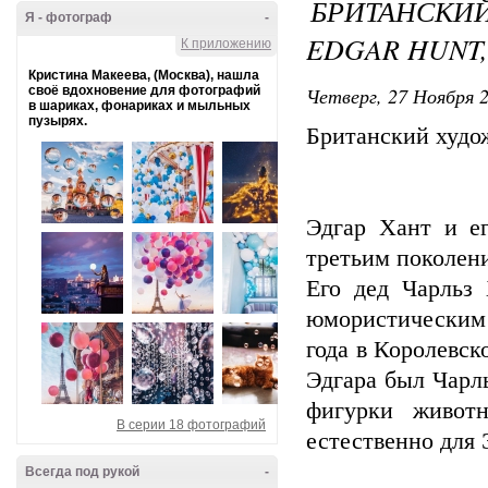
БРИТАНСК
Я - фотограф
-
EDGAR HUNT, 
К приложению
Кристина Макеева, (Москва), нашла
Четверг, 27 Ноября 2
своё вдохновение для фотографий
в шариках, фонариках и мыльных
пузырях.
Британский худо
Эдгар Хант и е
третьим поколени
Его дед Чарльз 
юмористическим 
года в Королевс
Эдгара был Чарл
фигурки живот
В серии 18 фотографий
естественно для 
Всегда под рукой
-