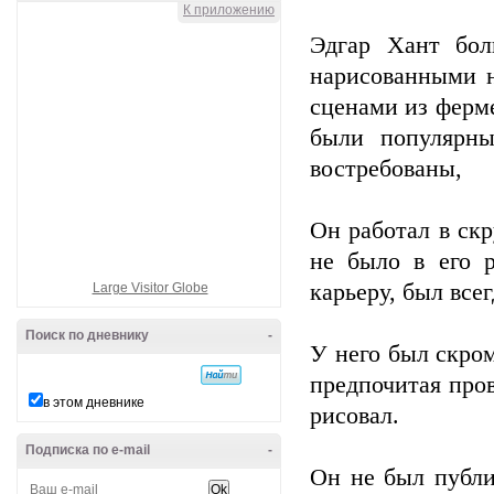
К приложению
Эдгар Хант бол
нарисованными н
сценами из ферме
были популярн
востребованы,
Он работал в ск
не было в его р
карьеру, был все
Large Visitor Globe
Поиск по дневнику
-
У него был скром
предпочитая про
в этом дневнике
рисовал.
Подписка по e-mail
-
Он не был публи