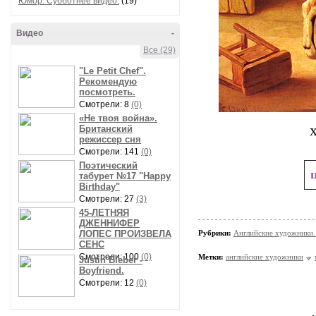
Юмор. Субботнее видео.
(19)
Видео
-
Все (29)
"Le Petit Chef".
Рекомендую
посмотреть.
Смотрели: 8
(0)
«Не твоя война».
Британский
режиссер сня
Смотрели: 141
(0)
Поэтический
табурет №17 "Happy
Birthday"
Смотрели: 27
(3)
45-ЛЕТНЯЯ
ДЖЕННИФЕР
ЛОПЕС ПРОИЗВЕЛА
Рубрики:
Английские художники.
СЕНС
Смотрели: 100
(0)
Метки:
английские художники
Justin Bieber -
Boyfriend.
Смотрели: 12
(0)