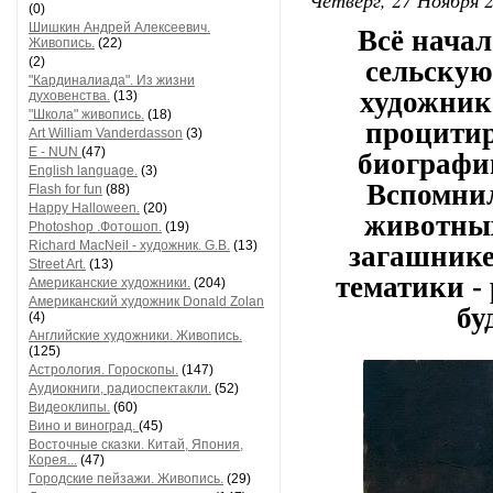
(0)
Шишкин Андрей Алексеевич.
Всё нача
Живопись.
(22)
(2)
сельскую
"Кардиналиада". Из жизни
художник
духовенства.
(13)
"Школа" живопись.
(18)
процитир
Art William Vanderdasson
(3)
E - NUN
(47)
биографию
English language.
(3)
Вспомнил
Flash for fun
(88)
Happy Halloween.
(20)
животных
Photoshop .Фотошоп.
(19)
Richard MacNeil - художник. G.B.
(13)
загашнике
Street Art.
(13)
тематики -
Американские художники.
(204)
Американский художник Donald Zolan
бу
(4)
Английские художники. Живопись.
(125)
Астрология. Гороскопы.
(147)
Аудиокниги, радиоспектакли.
(52)
Видеоклипы.
(60)
Вино и виноград.
(45)
Восточные сказки. Китай, Япония,
Корея...
(47)
Городские пейзажи. Живопись.
(29)