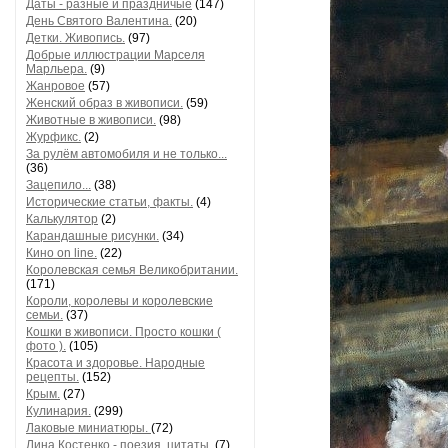
Даты - разные и праздничые
(147)
День Святого Валентина.
(20)
Детки. Живопись.
(97)
Добрые иллюстрации Марселя
Марльера.
(9)
Жанровое
(57)
Женский образ в живописи.
(59)
Животные в живописи.
(98)
Журфикс.
(2)
За рулём автомобиля и не только...
(36)
Зацепило...
(38)
Исторические статьи, факты.
(4)
Калькулятор
(2)
Карандашные рисунки.
(34)
Кино on line.
(22)
Королевская семья Великобритании.
(171)
Короли, королевы и королевские
семьи.
(37)
Кошки в живописи. Просто кошки (
фото ).
(105)
Красота и здоровье. Народные
рецепты.
(152)
Крым.
(27)
Кулинария.
(299)
Лаковые миниатюры.
(72)
Лина Костенко - поезия, цитаты.
(7)