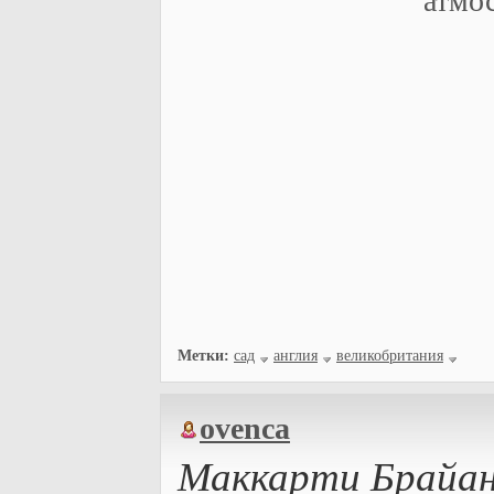
атмос
Метки:
сад
англия
великобритания
ovenca
Маккарти Брайан