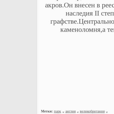
акров.Он внесен в рее
наследия II ст
графстве.Центрально
каменоломня,а т
Метки:
парк
англия
великобритания