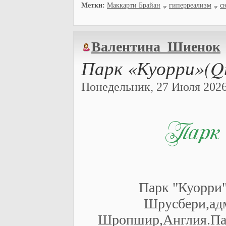
Метки:
Маккарти Брайан
гиперреализм
с
Валентина_Шиенок
Парк «Куорри»(Qu
Понедельник, 27 Июля 2026 
Парк "Куорри"
Шрусбери,адм
Шропшир,Англия.Парк