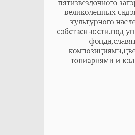
пятизвездочного заго
великолепных садов
культурного насл
собственности,под у
фонда,славя
композициями,цв
топиариями и кол