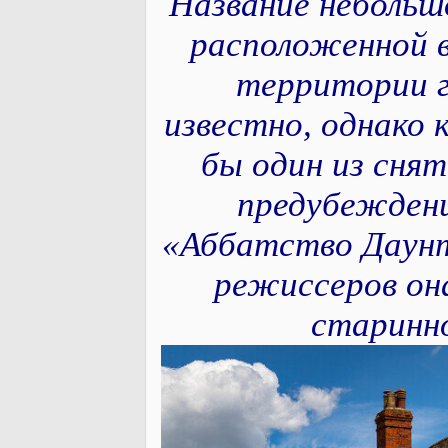
Название небольш
расположенной в
территории г
известно, однако
бы один из снят
предубеждени
«Аббатство Даунт
режиссеров она
старинн