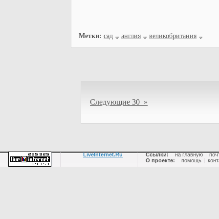
Метки:
сад
англия
великобритания
Следующие 30 »
LiveInternet.Ru
Ссылки:
на главную
|
поч
О проекте:
помощь
|
конт