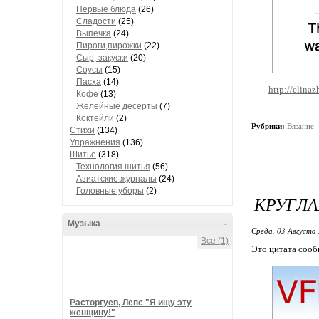
Первые блюда
(26)
Сладости
(25)
Выпечка
(24)
Пироги,пирожки
(22)
Сыр, закуски
(20)
Соусы
(15)
Пасха
(14)
http://elin
Кофе
(13)
Желейные десерты
(7)
Коктейли
(2)
Рубрики:
Вязание
Стихи
(134)
Упражнения
(136)
Шитье
(318)
Технология шитья
(56)
Азиатские журналы
(24)
Головные уборы
(2)
КРУГЛА
Музыка
-
Среда, 03 Августа 
Все (1)
Это цитата соо
Расторгуев, Лепс "Я ищу эту
женщину!"