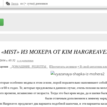
Авось
из (+ сутки) дневников
«MIST» ИЗ МОХЕРА ОТ KIM HARGREAVE
2016 г. 05:52
+ в цитатник
бщения
_ДОМАШНИЕ_РЕЦЕПТЫ_
[
Прочитать целиком
+
В свой цитатник ил
оторые особенно модны в этом сезоне, порой поразительно напоминают собой
то в 60-х годах. Те, которые предложены в данном случае, очень похожи на мо
ого времени, независимо от возраста. Тогда это был крик моды, да и шапки был
были отличным дополнением к зимнему наря
m Hargreaves предлагает два варианта подобной шапочки, и эти варианты каса