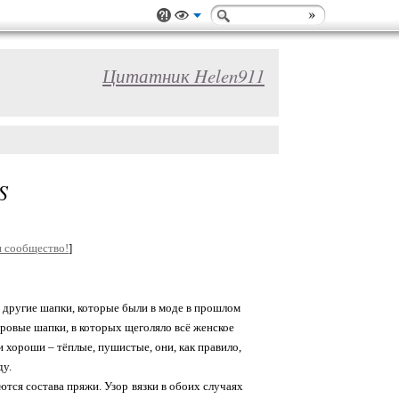
Цитатник Helen911
S
и сообщество!
]
 другие шапки, которые были в моде в прошлом
херовые шапки, в которых щеголяло всё женское
и хороши – тёплые, пушистые, они, как правило,
ду.
ются состава пряжи. Узор вязки в обоих случаях