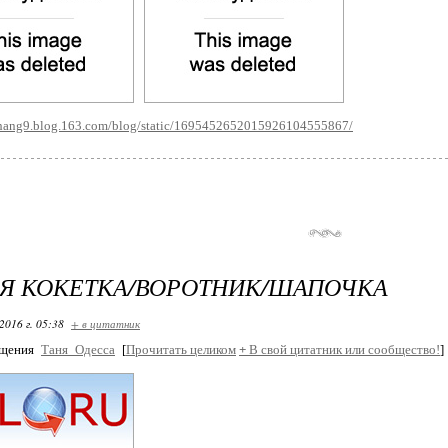
azhang9.blog.163.com/blog/static/1695452652015926104555867/
Я КОКЕТКА/ВОРОТНИК/ШАПОЧКА
2016 г. 05:38
+ в цитатник
бщения
Таня_Одесса
[
Прочитать целиком
+
В свой цитатник или сообщество!
]