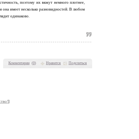
стичность, поэтому их вяжут немного плотнее,
 и она имеет несколько разновидностей. В любом
глядит одинаково.
Комментарии
(
0
)
Нравится
Поделиться
ство!
]