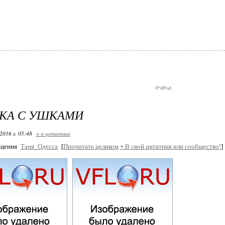
КА С УШКАМИ
2016 г. 05:48
+ в цитатник
бщения
Таня_Одесса
[
Прочитать целиком
+
В свой цитатник или сообщество!
]