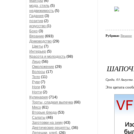
Мантры
(6)
мода, стиль
(5)
недвижимость
(5)
Гадания
(3)
позитив
(2)
искусство
(1)
Бохо
(3)
Рубрики:
Вязание
Вязание
(693)
Домоводство
(29)
Цветы
(7)
Интерьер
(5)
Красота и молодость
(98)
Лицо
(56)
ШАПОЧ
Омоложение
(29)
Волосы
(17)
Тело
(11)
Среда, 03 Августа 
Руки
(7)
Ноги
(3)
Это цитата соо
Ногти
(2)
Кулинария
(714)
Торты, сладкая выпечка
(66)
Мясо
(61)
Вторые блюда
(53)
Салаты
(46)
Заготовки на зиму
(43)
Диетические рецепты.
(36)
Лепешки, хлеб.
(26)