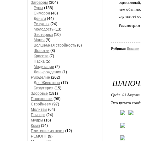
одинаковый,
Заговоры
(304)
Руны
(138)
чем обычно.
Симорон
(48)
случае, её о
Деньги
(44)
Ритуалы
(24)
Рассмотрим 
Молодость
(13)
Эзотерика
(10)
Магия
(9)
Волшебная стройность
(8)
Рубрики:
Вязание
Шепотки
(8)
Красота
(7)
Пасха
(5)
Медитации
(2)
День рождения
(1)
Рукоделие
(202)
ШАПОЧК
Для Животных
(17)
Бижутерия
(15)
Здоровье
(191)
Среда, 03 Августа 
Полезности
(98)
Это цитата соо
Стройнеем
(97)
Молитвы
(64)
Пэчворк
(24)
Мудры
(16)
Комп
(14)
Плетение из газет
(12)
РЕМОНТ
(9)