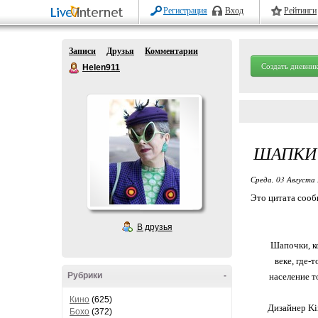
Регистрация
Вход
Рейтинги
Записи
Друзья
Комментарии
Создать дневник
Helen911
ШАПКИ 
Среда, 03 Августа 
Это цитата соо
В друзья
Шапочки, к
веке, где-
Рубрики
-
население т
Кино
(625)
Дизайнер Ki
Бохо
(372)