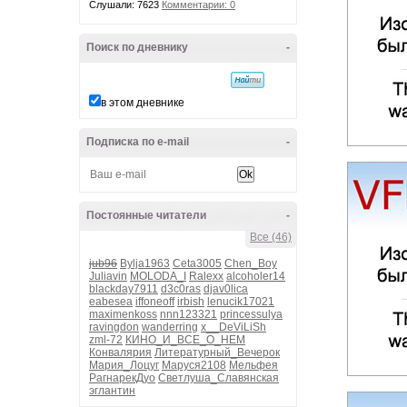
Слушали: 7623
Комментарии: 0
Поиск по дневнику
-
в этом дневнике
Подписка по e-mail
-
Постоянные читатели
-
Все (46)
jub96
Bylja1963
Ceta3005
Chen_Boy
Juliavin
MOLODA_I
Ralexx
alcoholer14
blackday7911
d3c0ras
djav0lica
eabesea
iffoneoff
irbish
lenucik17021
maximenkoss
nnn123321
princessulya
ravingdon
wanderring
x__DeViLiSh
zml-72
КИНО_И_ВСЕ_О_НЕМ
Конвалярия
Литературный_Вечерок
Мария_Лоцуг
Маруся2108
Мельфея
РагнарекДуо
Светлуша_Славянская
эглантин