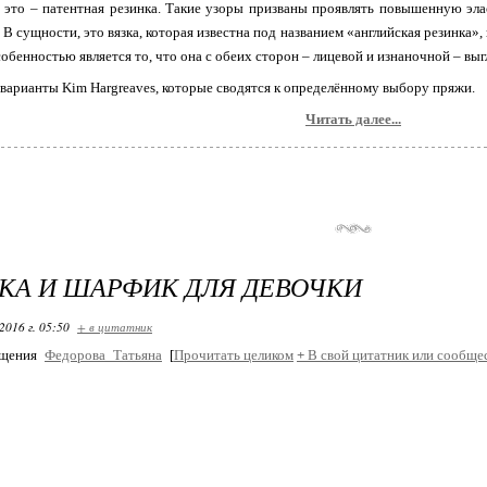
 это – патентная резинка. Такие узоры призваны проявлять повышенную эла
 В сущности, это вязка, которая известна под названием «английская резинка»,
собенностью является то, что она с обеих сторон – лицевой и изнаночной – вы
варианты Kim Hargreaves, которые сводятся к определённому выбору пряжи.
Читать далее...
А И ШАРФИК ДЛЯ ДЕВОЧКИ
2016 г. 05:50
+ в цитатник
бщения
Федорова_Татьяна
[
Прочитать целиком
+
В свой цитатник или сообще