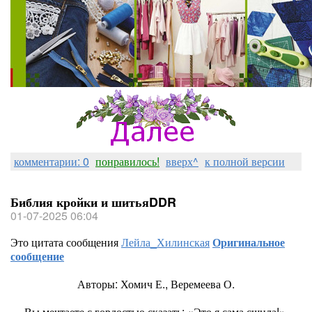
комментарии: 0
понравилось!
вверх^
к полной версии
Библия кройки и шитьяDDR
01-07-2025 06:04
Это цитата сообщения
Лейла_Хилинская
Оригинальное
сообщение
Авторы: Хомич Е., Веремеева О.
Вы мечтаете с гордостью сказать: «Это я сама сшила!»,