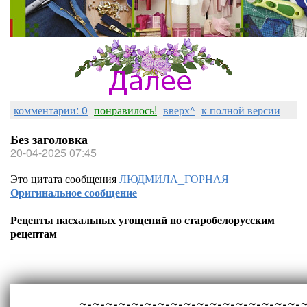
комментарии: 0
понравилось!
вверх^
к полной версии
Без заголовка
20-04-2025 07:45
Это цитата сообщения
ЛЮДМИЛА_ГОРНАЯ
Оригинальное сообщение
Рецепты пасхальных угощений по старобелорусским
рецептам
~-~-~-~-~-~-~-~-~-~-~-~-~-~-~-~-~-