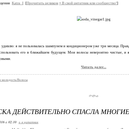
бщения
Katra_I
[
Прочитать целиком
+
В свой цитатник или сообщество!
]
с удивлю: я не пользовалась шампунем и кондиционером уже три месяца. Правд
пользовать его в ближайшем будущем. Мои волосы невероятно чистые, и я
овыми.
Читать далее...
и молодость/Волосы
СКА ДЕЙСТВИТЕЛЬНО СПАСЛА МНОГ
016 г. 02:10
+ в цитатник