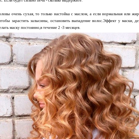
с. Если будет сильно печь - сколько выдержите.
оловы очень сухая, то только настойка с маслом, а если нормальная или жи
тобы зарастить залысины, остановить выпадение волос.Эффект у маски, де
елать маску постоянно,в течение 2 -3 месяцев.