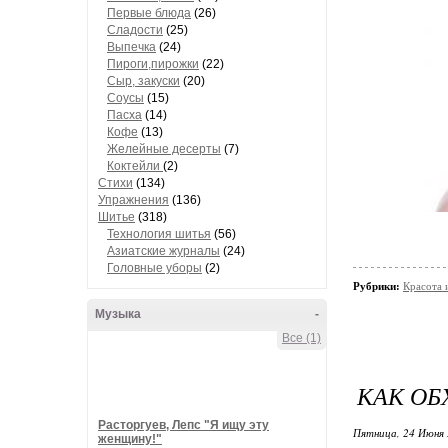
Первые блюда
(26)
Сладости
(25)
Выпечка
(24)
Пироги,пирожки
(22)
Сыр, закуски
(20)
Соусы
(15)
Пасха
(14)
Кофе
(13)
Желейные десерты
(7)
Коктейли
(2)
Стихи
(134)
Упражнения
(136)
Шитье
(318)
Технология шитья
(56)
Азиатские журналы
(24)
Головные уборы
(2)
Рубрики:
Красота 
Музыка
-
Все (1)
КАК ОБ
Расторгуев, Лепс "Я ищу эту
Пятница, 24 Июня 
женщину!"