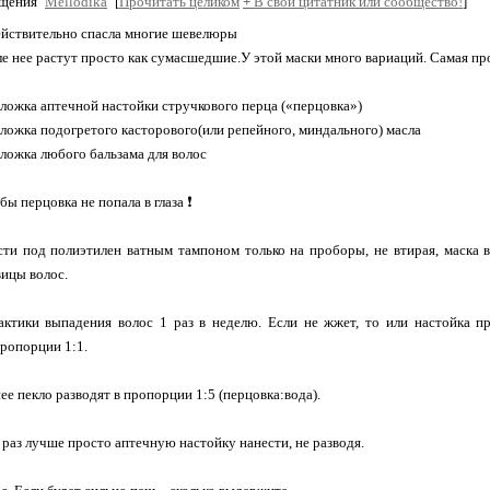
бщения
Mellodika
[
Прочитать целиком
+
В свой цитатник или сообщество!
]
ействительно спасла многие шевелюры
е нее растут просто как сумасшедшие.У этой маски много вариаций. Самая про
я ложка аптечной настойки стручкового перца («перцовка»)
я ложка подогретого касторового(или репейного, миндального) масла
 ложка любого бальзама для волос
бы перцовка не попала в глаза ❗
ти под полиэтилен ватным тампоном только на проборы, не втирая, маска 
вицы волос.
ктики выпадения волос 1 раз в неделю. Если не жжет, то или настойка п
пропорции 1:1.
ее пекло разводят в пропорции 1:5 (перцовка:вода).
 раз лучше просто аптечную настойку нанести, не разводя.