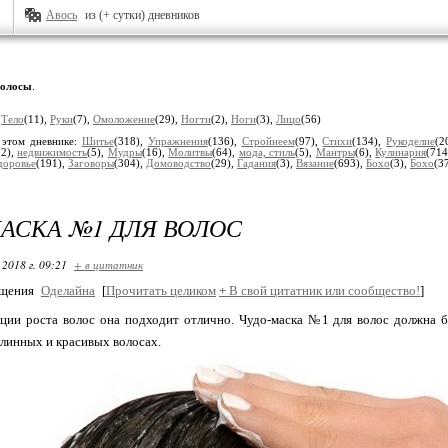
Авось
из (+ сутки) дневников
олосы
.
:
Тело
(11),
Руки
(7),
Омоложение
(29),
Ногти
(2),
Ноги
(3),
Лицо
(56)
 этом дневнике:
Шитье
(318),
Упражнения
(136),
Стройнеем
(97),
Стихи
(134),
Рукоделие
(2
12),
недвижимость
(5),
Мудры
(16),
Молитвы
(64),
мода, стиль
(5),
Мантры
(6),
Кулинария
(714
доровье
(191),
Заговоры
(304),
Домоводство
(29),
Гадания
(3),
Вязание
(693),
Бохо
(3),
Бохо
(3
АСКА №1 ДЛЯ ВОЛОС
 2018 г. 09:21
+ в цитатник
бщения
Оделайна
[
Прочитать целиком
+
В свой цитатник или сообщество!
]
ции роста волос она подходит отлично.
Чудо-маска №1 для волос должна б
длинных и красивых волосах.