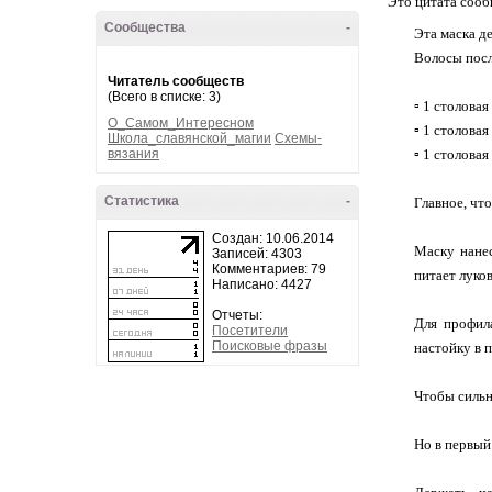
Это цитата соо
Сообщества
-
Эта маска д
Волосы посл
Читатель сообществ
(Всего в списке: 3)
▫ 1 столова
О_Самом_Интересном
▫ 1 столова
Школа_славянской_магии
Схемы-
вязания
▫ 1 столовая
Статистика
-
Главное, что
Создан: 10.06.2014
Маску нанес
Записей: 4303
Комментариев: 79
питает луко
Написано: 4427
Отчеты:
Для профила
Посетители
Поисковые фразы
настойку в 
Чтобы сильн
Но в первый