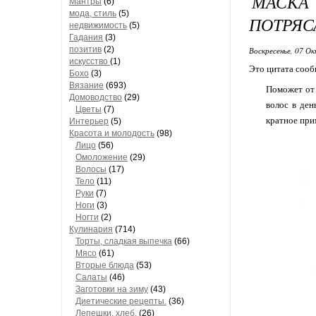
МАСКА
Мантры
(6)
мода, стиль
(5)
ПОТРЯС
недвижимость
(5)
Гадания
(3)
позитив
(2)
Воскресенье, 07 Ок
искусство
(1)
Это цитата соо
Бохо
(3)
Вязание
(693)
Поможет от 
Домоводство
(29)
волос в ден
Цветы
(7)
кратное при
Интерьер
(5)
Красота и молодость
(98)
Лицо
(56)
Омоложение
(29)
Волосы
(17)
Тело
(11)
Руки
(7)
Ноги
(3)
Ногти
(2)
Кулинария
(714)
Торты, сладкая выпечка
(66)
Мясо
(61)
Вторые блюда
(53)
Салаты
(46)
Заготовки на зиму
(43)
Диетические рецепты.
(36)
Лепешки, хлеб.
(26)