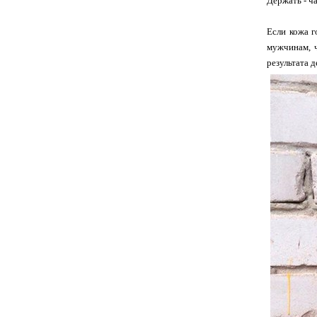
Держать - ча
Если кожа г
мужчинам, ч
результата д