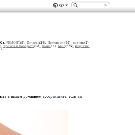
02),
РЕМОНТ
(9),
Пэчворк
(24),
Полезности
(98),
позитив
(2),
),
Красота и молодость
(98),
Комп
(14),
Кино
(625),
искусство
72)
ыть в вашем домашнем ассортименте, если вы