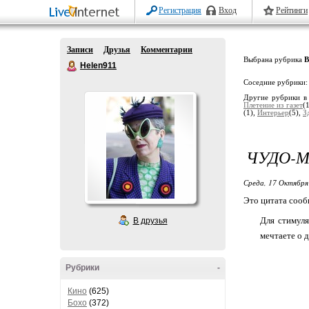
Регистрация
Вход
Рейтинги
Записи
Друзья
Комментарии
Выбрана рубрика
В
Helen911
Соседние рубрики
Другие рубрики в
Плетение из газет
(
(1),
Интерьер
(5),
З
ЧУДО-М
Среда, 17 Октября
Это цитата соо
Для стимуля
В друзья
мечтаете о 
Рубрики
-
Кино
(625)
Бохо
(372)