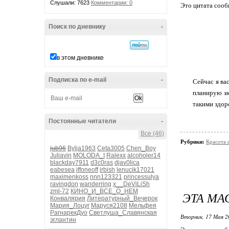
Слушали: 7623
Комментарии: 0
Это цитата соо
Поиск по дневнику
-
в этом дневнике
Подписка по e-mail
-
Сейчас я ва
планирую ис
такими здор
Постоянные читатели
-
Все (46)
Рубрики:
Красота 
jub96
Bylja1963
Ceta3005
Chen_Boy
Juliavin
MOLODA_I
Ralexx
alcoholer14
blackday7911
d3c0ras
djav0lica
eabesea
iffoneoff
irbish
lenucik17021
maximenkoss
nnn123321
princessulya
ravingdon
wanderring
x__DeViLiSh
zml-72
КИНО_И_ВСЕ_О_НЕМ
ЭТА МА
Конвалярия
Литературный_Вечерок
Мария_Лоцуг
Маруся2108
Мельфея
РагнарекДуо
Светлуша_Славянская
Вторник, 17 Мая 2
эглантин