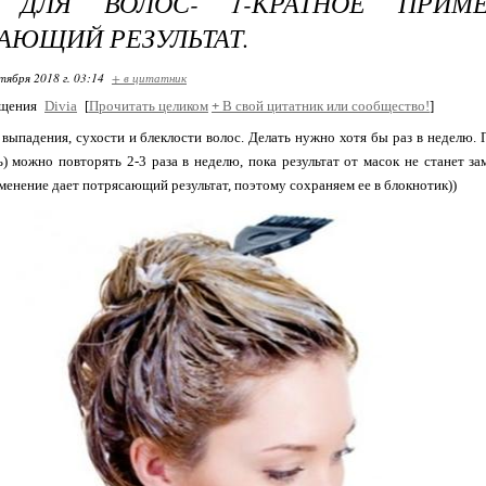
 ДЛЯ ВОЛОС- 1-КРАТНОЕ ПРИМ
АЮЩИЙ РЕЗУЛЬТАТ.
тября 2018 г. 03:14
+ в цитатник
бщения
Divia
[
Прочитать целиком
+
В свой цитатник или сообщество!
]
выпадения, сухости и блеклости волос. Делать нужно хотя бы раз в неделю.
ь) можно повторять 2-3 раза в неделю, пока результат от масок не станет зам
менение дает потрясающий результат, поэтому сохраняем ее в блокнотик))