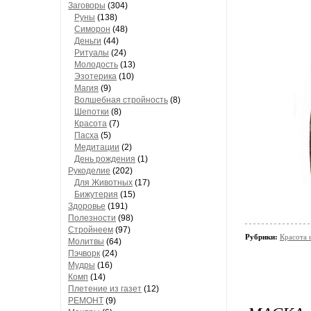
Заговоры
(304)
Руны
(138)
Симорон
(48)
Деньги
(44)
Ритуалы
(24)
Молодость
(13)
Эзотерика
(10)
Магия
(9)
Волшебная стройность
(8)
Шепотки
(8)
Красота
(7)
Пасха
(5)
Медитации
(2)
День рождения
(1)
Рукоделие
(202)
Для Животных
(17)
Бижутерия
(15)
Здоровье
(191)
Полезности
(98)
Стройнеем
(97)
Рубрики:
Красота 
Молитвы
(64)
Пэчворк
(24)
Мудры
(16)
Комп
(14)
Плетение из газет
(12)
РЕМОНТ
(9)