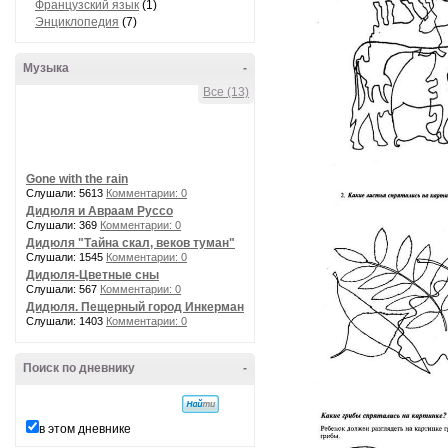
Французский язык
(1)
Энциклопедия
(7)
Музыка
-
Все (13)
Gone with the rain
Слушали: 5613
Комментарии: 0
Дидюля и Авраам Руссо
Слушали: 369
Комментарии: 0
Дидюля "Тайна скал, веков туман"
Слушали: 1545
Комментарии: 0
Дидюля-Цветные сны
Слушали: 567
Комментарии: 0
Дидюля. Пещерный город Инкерман
Слушали: 1403
Комментарии: 0
Поиск по дневнику
-
в этом дневнике