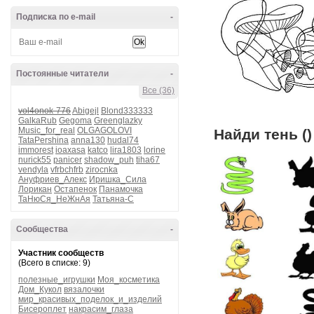
Подписка по e-mail
-
Постоянные читатели
-
Все (36)
vol4onok-776
Abigejl
Blond333333
GalkaRub
Gegoma
Greenglazky
Music_for_real
OLGAGOLOVI
Найди тень ()
TataPershina
anna130
hudal74
immorest
ioaxasa
katco
lira1803
lorine
nurick55
panicer
shadow_puh
tiha67
vendyla
vfrbchfrb
zirocnka
Ануфриев_Алекс
Иришка_Сила
Лорикан
Остапенок
Панамочка
ТаНюСя_НеЖнАя
Татьяна-С
Сообщества
-
Участник сообществ
(Всего в списке: 9)
полезные_игрушки
Моя_косметика
Дом_Кукол
вязалочки
мир_красивых_поделок_и_изделий
Бисероплет
накрасим_глаза