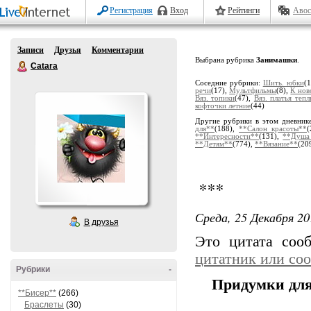
Регистрация
Вход
Рейтинги
Авос
Записи
Друзья
Комментарии
Выбрана рубрика
Занимашки
.
Catara
Соседние рубрики:
Шить. юбки
(
речи
(17),
Мультфильмы
(8),
К нов
Вяз. топики
(47),
Вяз. платья тепл
кофточки летние
(44)
Другие рубрики в этом дневник
для**
(188),
**Салон красоты**
(
**Интересности**
(131),
**Душа
**Детям**
(774),
**Вязание**
(20
***
Среда, 25 Декабря 20
В друзья
Это цитата со
цитатник или со
Рубрики
-
Придумки для 
**Бисер**
(266)
Браслеты
(30)