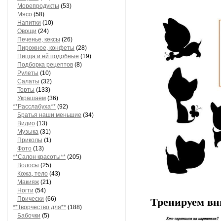
Морепродукты
(53)
Мясо
(58)
Напитки
(10)
Овощи
(24)
Печенье, кексы
(26)
Пирожное, конфеты
(28)
Пицца и ей подобные
(19)
Подборка рецептов
(8)
Рулеты
(10)
Салаты
(32)
Торты
(133)
Украшаем
(36)
**Расслабуха**
(92)
Братья наши меньшие
(34)
Видио
(13)
Музыка
(31)
Приколы
(1)
Фото
(13)
**Салон красоты**
(205)
Волосы
(25)
Кожа, тело
(43)
Макияж
(21)
Ногти
(54)
Прически
(66)
Тренируем вни
**Творчество для**
(188)
Бабочки
(5)