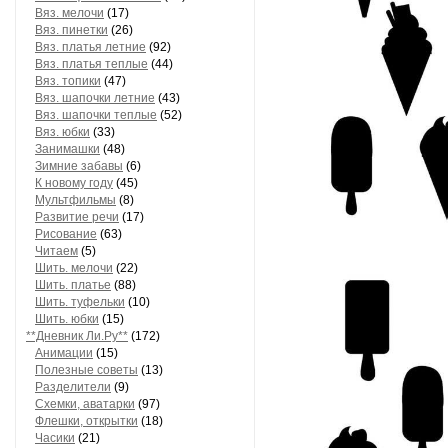
Вяз. мелочи
(17)
Вяз. пинетки
(26)
Вяз. платья летние
(92)
Вяз. платья теплые
(44)
Вяз. топики
(47)
Вяз. шапочки летние
(43)
Вяз. шапочки теплые
(52)
Вяз. юбки
(33)
Занимашки
(48)
Зимние забавы
(6)
К новому году
(45)
Мультфильмы
(8)
Развитие речи
(17)
Рисование
(63)
Читаем
(5)
Шить. мелочи
(22)
Шить. платье
(88)
Шить. туфельки
(10)
Шить. юбки
(15)
**Дневник Ли.Ру**
(172)
Анимации
(15)
Полезные советы
(13)
Разделители
(9)
Схемки, аватарки
(97)
Флешки, открытки
(18)
Часики
(21)