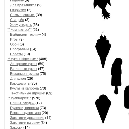
Гадание
(8)
Для праздников
(9)
Открытия
(2)
Самые, самые.
(39)
Свадьба
(3)
Хочу увидеть
(68)
**Компьютер**
(51)
Выбираем технику
(4)
Игры
(9)
Обои
(6)
Программы
(14)
Советы
(19)
**Куклы-Игрушки**
(408)
Авторские куклы
(59)
Валянные куклы
(47)
Вязаные игрушки
(75)
Для кукол
(29)
Как сделать
(75)
Куклы из капрона
(73)
Текстильные игрушки
(69)
**Кулинария**
(578)
Блины, оладьи
(12)
Булочки, пирожки
(73)
Всякия вкуснятина
(20)
Заготовки домашние
(14)
Заготовки на зиму
(34)
Закуски
(14)