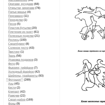
Мыловарение
(18)
Оригами, кусудами
(68)
Открытки, киригами
(78)
Папье-машье
(4)
Пергамано
(11)
Переделки
(1)
Песок
(5)
Пластик.бутылки
(20)
Плетение из газет
(61)
Полезные поделки
(21)
Роспись
(100)
Скрапбукинг
(8)
Соленое тесто
(43)
Твистинг
(1)
Ткань
(56)
Упаковка подарков
(3)
Фетр
(5)
Фьюзинг, тиффани
(7)
Холодный фарфор
(42)
Шаблоны, трафареты
(93)
**Фотошоп**
(289)
Азы
(45)
Кисти
(2)
Клипарт
(42)
Рамочки
(22)
Скрап-набор
(169)
Фоны
(9)