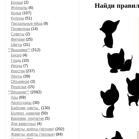
Броши
(2)
Найди правил
Журналы
(6)
Колье
(107)
Кулоны
(51)
Пасхальные яйца
(9)
Проволока
(14)
Советы
(2)
Фигурки
(25)
Цветы
(31)
**Вышивка**
(312)
Бисер
(4)
Гладь
(10)
Иконы
(7)
Крестик
(237)
Ленты
(39)
Объемная
(3)
Решелье
(15)
**Вязание**
(2092)
Азы
(69)
Аксессуары
(30)
Бабочки, цветы..
(130)
Болеро, накидки
(50)
Варежки, перчатки
(5)
Для животных
(4)
Жакеты, кофты (летние)
(202)
Жакеты, кофты (теплые)
(84)