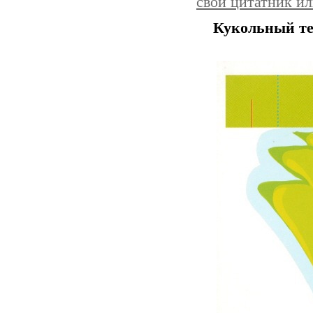
свой цитатник и
Кукольный теа