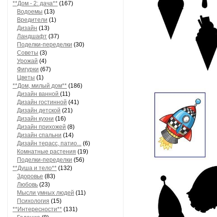
**Дом - 2: дача**
(167)
Водоемы
(13)
Вредители
(1)
Дизайн
(13)
Ландшафт
(37)
Поделки-переделки
(30)
Советы
(3)
Урожай
(4)
Фигурки
(67)
Цветы
(1)
**Дом, милый дом**
(186)
Дизайн ванной
(11)
Дизайн гостинной
(41)
Дизайн детской
(21)
Дизайн кухни
(16)
Дизайн прихожей
(8)
Дизайн спальни
(14)
Дизайн терасс, патио...
(6)
Комнатные растения
(19)
Поделки-переделки
(56)
**Душа и тело**
(132)
Здоровье
(83)
Любовь
(23)
Мысли умных людей
(11)
Психология
(15)
**Интересности**
(131)