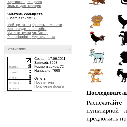
Картинки_для_днева
Только_для_женщин
Читатель сообществ
(Всего в списке: 7)
Мой_цитатник
Красивые_Мелочи
Как_похудеть_лентяйке
Умелые_ручки
АртБазар
Photoshopinka
Мир_клипарта
Статистика
-
Создан: 17.06.2011
Записей: 7508
Комментариев: 72
Написано: 7668
Отчеты:
Посетители
Поисковые фразы
Последовател
Распечатай
пунктирной л
предложить пр