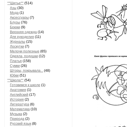
**Шитье**
(514)
Азы
(30)
Мода
(1)
Аксессуары
(7)
Блузы
(76)
Брюки
(9)
Верхняя одежда
(14)
Для рукоделия
(11)
Журналы
(15)
Лоскутки
(7)
Мелочи полезные
(65)
Одеяла, подушки
(12)
Платья
(158)
Сумки
(26)
Шторы, покрывала...
(48)
Юбки
(51)
**Школа**
(54)
Готовимся к школе
(1)
Анатомия
(1)
Английский
(17)
История
(2)
Литература
(6)
Математика
(10)
Музыка
(2)
Природа
(2)
Русский язык
(8)