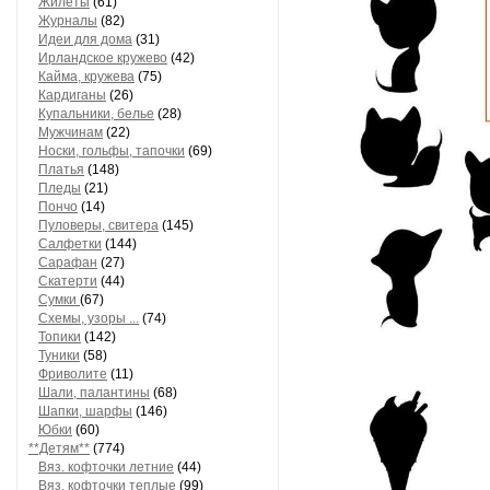
Жилеты
(61)
Журналы
(82)
Идеи для дома
(31)
Ирландское кружево
(42)
Кайма, кружева
(75)
Кардиганы
(26)
Купальники, белье
(28)
Мужчинам
(22)
Носки, гольфы, тапочки
(69)
Платья
(148)
Пледы
(21)
Пончо
(14)
Пуловеры, свитера
(145)
Салфетки
(144)
Сарафан
(27)
Скатерти
(44)
Сумки
(67)
Схемы, узоры ...
(74)
Топики
(142)
Туники
(58)
Фриволите
(11)
Шали, палантины
(68)
Шапки, шарфы
(146)
Юбки
(60)
**Детям**
(774)
Вяз. кофточки летние
(44)
Вяз. кофточки теплые
(99)