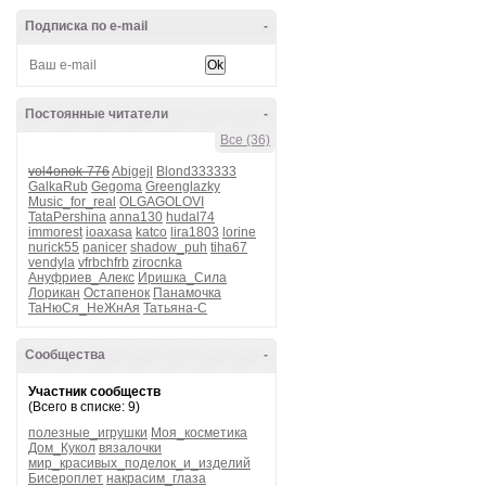
Подписка по e-mail
-
Постоянные читатели
-
Все (36)
vol4onok-776
Abigejl
Blond333333
GalkaRub
Gegoma
Greenglazky
Music_for_real
OLGAGOLOVI
TataPershina
anna130
hudal74
immorest
ioaxasa
katco
lira1803
lorine
nurick55
panicer
shadow_puh
tiha67
vendyla
vfrbchfrb
zirocnka
Ануфриев_Алекс
Иришка_Сила
Лорикан
Остапенок
Панамочка
ТаНюСя_НеЖнАя
Татьяна-С
Сообщества
-
Участник сообществ
(Всего в списке: 9)
полезные_игрушки
Моя_косметика
Дом_Кукол
вязалочки
мир_красивых_поделок_и_изделий
Бисероплет
накрасим_глаза