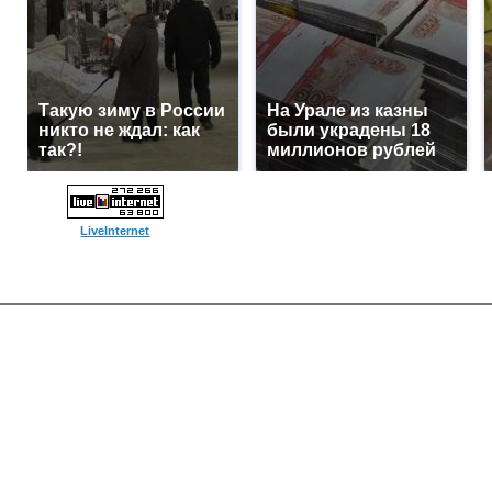
Такую зиму в России
На Урале из казны
никто не ждал: как
были украдены 18
так?!
миллионов рублей
LiveInternet