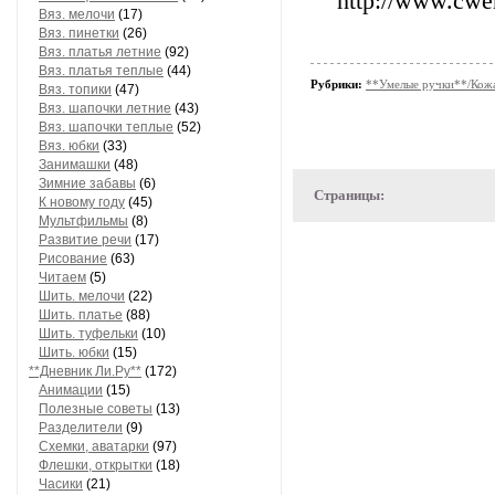
http://www.cwe
Вяз. мелочи
(17)
Вяз. пинетки
(26)
Вяз. платья летние
(92)
Вяз. платья теплые
(44)
Рубрики:
**Умелые ручки**/Кож
Вяз. топики
(47)
Вяз. шапочки летние
(43)
Вяз. шапочки теплые
(52)
Вяз. юбки
(33)
Занимашки
(48)
Зимние забавы
(6)
Страницы:
К новому году
(45)
Мультфильмы
(8)
Развитие речи
(17)
Рисование
(63)
Читаем
(5)
Шить. мелочи
(22)
Шить. платье
(88)
Шить. туфельки
(10)
Шить. юбки
(15)
**Дневник Ли.Ру**
(172)
Анимации
(15)
Полезные советы
(13)
Разделители
(9)
Схемки, аватарки
(97)
Флешки, открытки
(18)
Часики
(21)