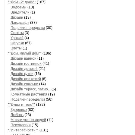
**Дом - 2: дача**
(167)
Водоемы
(13)
Вредители
(1)
Дизайн
(13)
Ландшафт
(37)
Поделки-переделки
(30)
Советы
(3)
Урожай
(4)
Фигурки
(67)
Цветы
(1)
**Дом, милый дом**
(186)
Дизайн ванной
(11)
Дизайн гостинной
(41)
Дизайн детской
(21)
Дизайн кухни
(16)
Дизайн прихожей
(8)
Дизайн спальни
(14)
Дизайн терасс, патио...
(6)
Комнатные растения
(19)
Поделки-переделки
(56)
**Душа и тело**
(132)
Здоровье
(83)
Любовь
(23)
Мысли умных людей
(11)
Психология
(15)
**Интересности**
(131)