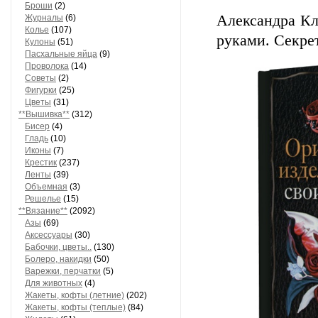
Броши
(2)
Александра Кл
Журналы
(6)
Колье
(107)
руками. Секре
Кулоны
(51)
Пасхальные яйца
(9)
Проволока
(14)
Советы
(2)
Фигурки
(25)
Цветы
(31)
**Вышивка**
(312)
Бисер
(4)
Гладь
(10)
Иконы
(7)
Крестик
(237)
Ленты
(39)
Объемная
(3)
Решелье
(15)
**Вязание**
(2092)
Азы
(69)
Аксессуары
(30)
Бабочки, цветы..
(130)
Болеро, накидки
(50)
Варежки, перчатки
(5)
Для животных
(4)
Жакеты, кофты (летние)
(202)
Жакеты, кофты (теплые)
(84)