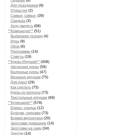
Гадание
(8)
Для праздников
(9)
Открытия
(2)
Самые, самые.
(39)
Свадьба
(3)
Хочу увидеть
(68)
**Компьютер**
(51)
Выбираем технику
(4)
Игры
(9)
Обои
(6)
Программы
(14)
Советы
(19)
**Куклы-Игрушки**
(408)
Авторские куклы
(59)
Валянные куклы
(47)
Вязаные игрушки
(75)
Для кукол
(29)
Как сделать
(75)
Куклы из капрона
(73)
Текстильные игрушки
(69)
**Кулинария**
(578)
Блины, оладьи
(12)
Булочки, пирожки
(73)
Всякия вкуснятина
(20)
Заготовки домашние
(14)
Заготовки на зиму
(34)
Закуски
(14)