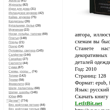
Жилеты
(61)
Журналы
(82)
Идеи для дома
(31)
Ирландское кружево
(42)
Кайма, кружева
(75)
Кардиганы
(26)
Купальники, белье
(28)
Мужчинам
(22)
автора, иллюс
Носки, гольфы, тапочки
(69)
Платья
(148)
схемам вы быс
Пледы
(21)
Пончо
(14)
Станете нас
Пуловеры, свитера
(145)
декоративных
Салфетки
(144)
Сарафан
(27)
деталей одежд
Скатерти
(44)
Сумки
(67)
Год: 2010
Схемы, узоры ...
(74)
Страниц: 128
Топики
(142)
Туники
(58)
Формат: epub, f
Фриволите
(11)
Шали, палантины
(68)
Язык: русский
Шапки, шарфы
(146)
Скачать книгу 
Юбки
(60)
**Детям**
(774)
LetItBit.net
Вяз. кофточки летние
(44)
Вяз. кофточки теплые
(99)