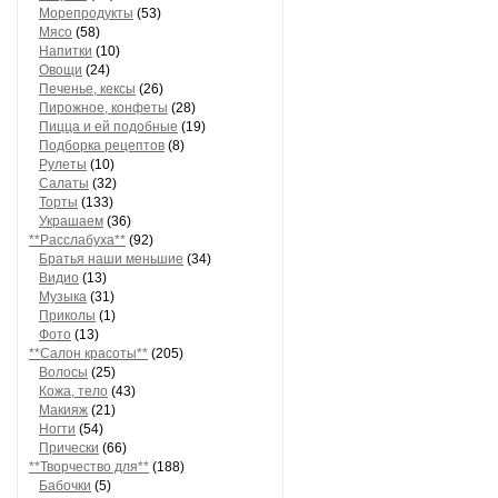
Морепродукты
(53)
Мясо
(58)
Напитки
(10)
Овощи
(24)
Печенье, кексы
(26)
Пирожное, конфеты
(28)
Пицца и ей подобные
(19)
Подборка рецептов
(8)
Рулеты
(10)
Салаты
(32)
Торты
(133)
Украшаем
(36)
**Расслабуха**
(92)
Братья наши меньшие
(34)
Видио
(13)
Музыка
(31)
Приколы
(1)
Фото
(13)
**Салон красоты**
(205)
Волосы
(25)
Кожа, тело
(43)
Макияж
(21)
Ногти
(54)
Прически
(66)
**Творчество для**
(188)
Бабочки
(5)