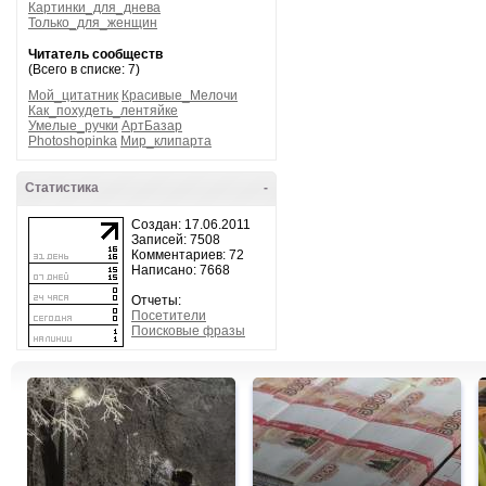
Картинки_для_днева
Только_для_женщин
Читатель сообществ
(Всего в списке: 7)
Мой_цитатник
Красивые_Мелочи
Как_похудеть_лентяйке
Умелые_ручки
АртБазар
Photoshopinka
Мир_клипарта
Статистика
-
Создан: 17.06.2011
Записей: 7508
Комментариев: 72
Написано: 7668
Отчеты:
Посетители
Поисковые фразы