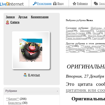
Регистрация
Вход
Рейтинги
Авос
Записи
Друзья
Комментарии
Выбрана рубрика
Кожа
.
Catara
Соседние рубрики:
Шаблоны, т
Ткань
(56),
Твистинг
(1),
Солено
Пластик.бутылки
(20),
Песок
(5),
Мыловарение
(18),
Мастер-Класс
(
Глина полимерная
(33),
Ганутель
(1
Другие рубрики в этом дневник
для**
(188),
**Салон красоты**
(
**Интересности**
(131),
**Душа
**Детям**
(774),
**Вязание**
(20
ОРИГИНАЛЬНЫ
Вторник, 27 Декабря 
В друзья
Это цитата со
цитатник или со
Рубрики
-
Оригинальные
**Бисер**
(266)
Браслеты
(30)