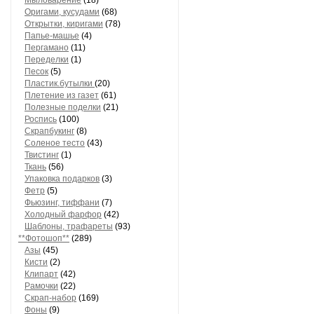
Мыловарение
(18)
Оригами, кусудами
(68)
Открытки, киригами
(78)
Папье-машье
(4)
Пергамано
(11)
Переделки
(1)
Песок
(5)
Пластик.бутылки
(20)
Плетение из газет
(61)
Полезные поделки
(21)
Роспись
(100)
Скрапбукинг
(8)
Соленое тесто
(43)
Твистинг
(1)
Ткань
(56)
Упаковка подарков
(3)
Фетр
(5)
Фьюзинг, тиффани
(7)
Холодный фарфор
(42)
Шаблоны, трафареты
(93)
**Фотошоп**
(289)
Азы
(45)
Кисти
(2)
Клипарт
(42)
Рамочки
(22)
Скрап-набор
(169)
Фоны
(9)