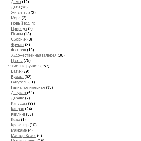
Дамы
(12)
Дети
(30)
Животные
(3)
Море
(2)
Новый год
(4)
Природа
(2)
Птицы
(13)
Сборник
(3)
Фрукты
(3)
Фэнтази
(13)
Художественная галерея
(36)
Цветы
(75)
**Умелые ручки**
(957)
Батик
(29)
Бумага
(62)
Ганутель
(11)
Глина полимерная
(33)
Декупаж
(64)
Дерево
(7)
Канзаши
(33)
Капрон
(24)
Квилинг
(38)
Кожа
(1)
Кракелюр
(10)
Макраме
(4)
Мастер-Класс
(6)