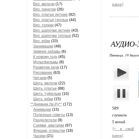
Вяз. мелочи
(17)
плеер]
Вяз. пинетки
(26)
Вяз. платья летние
(92)
Вяз. платья теплые
(44)
Вяз. топики
(47)
Вяз. шапочки летние
(43)
Вяз. шапочки теплые
(52)
АУДИО-
Вяз. юбки
(33)
Занимашки
(48)
Зимние забавы
(6)
Пятница, 19 Август
К новому году
(45)
Мультфильмы
(8)
Развитие речи
(17)
Рисование
(63)
Читаем
(5)
Шить. мелочи
(22)
Шить. платье
(88)
Шить. туфельки
(10)
Шить. юбки
(15)
**Дневник Ли.Ру**
(172)
589
Анимации
(15)
Полезные советы
(13)
слушали
Разделители
(9)
5 копий
Схемки, аватарки
(97)
[+ в свой
Флешки, открытки
(18)
плеер]
Часики
(21)