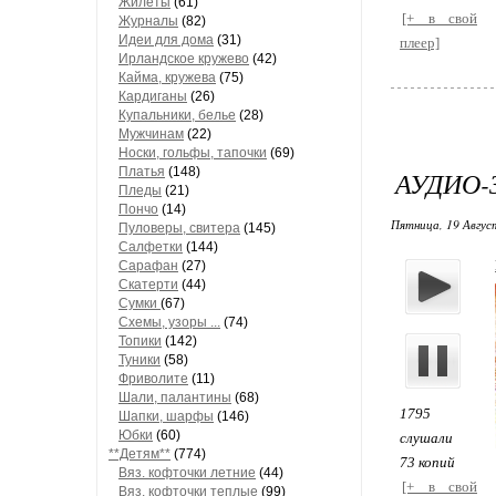
Жилеты
(61)
[+ в свой
Журналы
(82)
Идеи для дома
(31)
плеер]
Ирландское кружево
(42)
Кайма, кружева
(75)
Кардиганы
(26)
Купальники, белье
(28)
Мужчинам
(22)
Носки, гольфы, тапочки
(69)
Платья
(148)
АУДИО-
Пледы
(21)
Пончо
(14)
Пятница, 19 Август
Пуловеры, свитера
(145)
Салфетки
(144)
Сарафан
(27)
Скатерти
(44)
Сумки
(67)
Схемы, узоры ...
(74)
Топики
(142)
Туники
(58)
Фриволите
(11)
Шали, палантины
(68)
1795
Шапки, шарфы
(146)
Юбки
(60)
слушали
**Детям**
(774)
73 копий
Вяз. кофточки летние
(44)
[+ в свой
Вяз. кофточки теплые
(99)