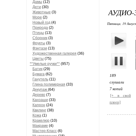
Дамы
(12)
Дети
(30)
АУДИО-
Животные
(3)
Море
(2)
Новый год
(4)
Пятница, 19 Август
Природа
(2)
Птицы
(13)
Сборник
(3)
Фрукты
(3)
Фэнтази
(13)
Художественная галерея
(36)
Цветы
(75)
**Умелые ручки**
(957)
Батик
(29)
Бумага
(62)
189
Ганутель
(11)
слушали
Глина полимерная
(33)
7 копий
Декупаж
(64)
Дерево
(7)
[+ в свой
Канзаши
(33)
плеер]
Капрон
(24)
Квилинг
(38)
Кожа
(1)
Кракелюр
(10)
Макраме
(4)
Мастер-Класс
(6)