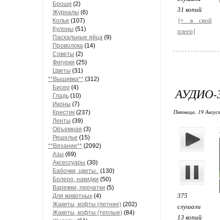
Броши
(2)
31 копий
Журналы
(6)
[+ в свой
Колье
(107)
Кулоны
(51)
плеер]
Пасхальные яйца
(9)
Проволока
(14)
Советы
(2)
Фигурки
(25)
Цветы
(31)
**Вышивка**
(312)
Бисер
(4)
АУДИО-
Гладь
(10)
Иконы
(7)
Пятница, 19 Август
Крестик
(237)
Ленты
(39)
Объемная
(3)
Решелье
(15)
**Вязание**
(2092)
Азы
(69)
Аксессуары
(30)
Бабочки, цветы..
(130)
Болеро, накидки
(50)
Варежки, перчатки
(5)
375
Для животных
(4)
Жакеты, кофты (летние)
(202)
слушали
Жакеты, кофты (теплые)
(84)
13 копий