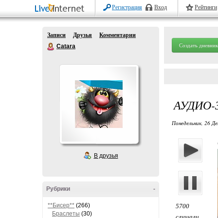
Регистрация
Вход
Рейтинги
Записи
Друзья
Комментарии
Создать дневник
Catara
АУДИО-
Понедельник, 26 Де
В друзья
Рубрики
-
**Бисер**
(266)
5700
Браслеты
(30)
слушали