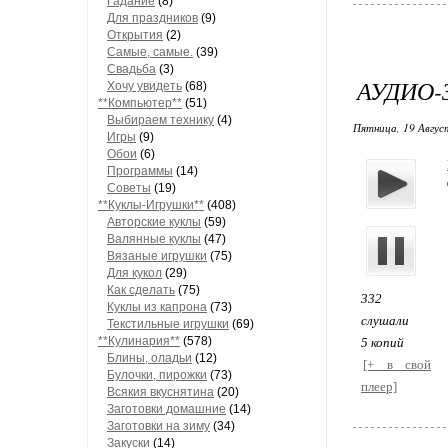
Гадание
(8)
Для праздников
(9)
Открытия
(2)
Самые, самые.
(39)
Свадьба
(3)
АУДИО-
Хочу увидеть
(68)
**Компьютер**
(51)
Выбираем технику
(4)
Пятница, 19 Август
Игры
(9)
Обои
(6)
Программы
(14)
Советы
(19)
**Куклы-Игрушки**
(408)
Авторские куклы
(59)
Валянные куклы
(47)
Вязаные игрушки
(75)
Для кукол
(29)
Как сделать
(75)
332
Куклы из капрона
(73)
слушали
Текстильные игрушки
(69)
**Кулинария**
(578)
5 копий
Блины, оладьи
(12)
[+ в свой
Булочки, пирожки
(73)
плеер]
Всякия вкуснятина
(20)
Заготовки домашние
(14)
Заготовки на зиму
(34)
Закуски
(14)