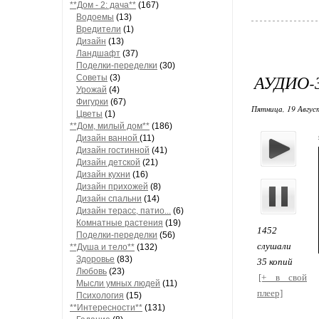
**Дом - 2: дача**
(167)
Водоемы
(13)
Вредители
(1)
Дизайн
(13)
Ландшафт
(37)
Поделки-переделки
(30)
АУДИО-
Советы
(3)
Урожай
(4)
Фигурки
(67)
Пятница, 19 Август
Цветы
(1)
**Дом, милый дом**
(186)
Дизайн ванной
(11)
Дизайн гостинной
(41)
Дизайн детской
(21)
Дизайн кухни
(16)
Дизайн прихожей
(8)
Дизайн спальни
(14)
Дизайн терасс, патио...
(6)
Комнатные растения
(19)
1452
Поделки-переделки
(56)
слушали
**Душа и тело**
(132)
Здоровье
(83)
35 копий
Любовь
(23)
[+ в свой
Мысли умных людей
(11)
плеер]
Психология
(15)
**Интересности**
(131)