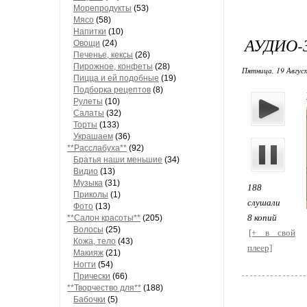
Морепродукты
(53)
Мясо
(58)
Напитки
(10)
АУДИО-
Овощи
(24)
Печенье, кексы
(26)
Пирожное, конфеты
(28)
Пятница, 19 Август
Пицца и ей подобные
(19)
Подборка рецептов
(8)
Рулеты
(10)
Салаты
(32)
Торты
(133)
Украшаем
(36)
**Расслабуха**
(92)
Братья наши меньшие
(34)
Видио
(13)
Музыка
(31)
188
Приколы
(1)
слушали
Фото
(13)
8 копий
**Салон красоты**
(205)
Волосы
(25)
[+ в свой
Кожа, тело
(43)
плеер]
Макияж
(21)
Ногти
(54)
Прически
(66)
**Творчество для**
(188)
Бабочки
(5)