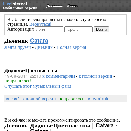
Live
Internet
Дневники
Личка
мобильная версия
Вы были перенаправлены на мобильную версию
страницы.
Вернуться!
Авторизация
Дневник
Catara
Лента друзей
-
Дневник
-
Полная версия
Дидюля-Цветные сны
19-08-2011 22:10
к комментариям
-
к полной версии
-
понравилось!
Слушать этот музыкальный файл
вверх^
к полной версии
понравилось!
в evernote
Вы сейчас не можете прокомментировать это сообщение.
Дневник Дидюля-Цветные сны | Catara -
Дневник Catara |