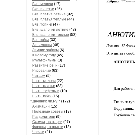
Рубрики:
**Умелые
Вяз. мелочи
(17)
Вяз. пинетки
(26)
Вяз. платья летние
(92)
Вяз. платья теплые
(44)
Вяз. топики
(47)
Вяз. шапочки летние
(43)
АНЮТИН
Вяз. шапочки теплые
(52)
Вяз. юбки
(33)
Занимашки
(48)
Пятница, 17 Февра
Зимние забавы
(6)
Это цитата соо
К новому году
(45)
Мультфильмы
(8)
АНЮТИНЫ Г
Развитие речи
(17)
Рисование
(63)
Читаем
(5)
Шить. мелочи
(22)
Шить. платье
(88)
Для работы 
Шить. туфельки
(10)
Шить. юбки
(15)
**Дневник Ли.Ру**
(172)
Ткань-натур
Анимации
(15)
Подрамник, 
Полезные советы
(13)
Трубочка ст
Разделители
(9)
Схемки, аватарки
(97)
Флешки, открытки
(18)
Часики
(21)