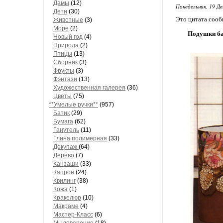
Дамы
(12)
Понедельник, 19 Де
Дети
(30)
Это цитата соо
Животные
(3)
Море
(2)
Подушки ба
Новый год
(4)
Природа
(2)
Птицы
(13)
Сборник
(3)
Фрукты
(3)
Фэнтази
(13)
Художественная галерея
(36)
Цветы
(75)
**Умелые ручки**
(957)
Батик
(29)
Бумага
(62)
Ганутель
(11)
Глина полимерная
(33)
Декупаж
(64)
Дерево
(7)
Канзаши
(33)
Капрон
(24)
Квилинг
(38)
Кожа
(1)
Кракелюр
(10)
Макраме
(4)
Мастер-Класс
(6)