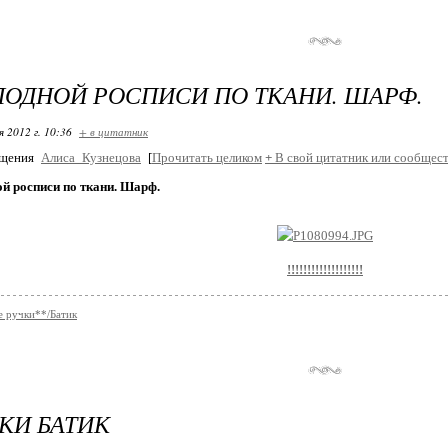
ЛОДНОЙ РОСПИСИ ПО ТКАНИ. ШАРФ.
я 2012 г. 10:36
+ в цитатник
бщения
Алиса_Кузнецова
[
Прочитать целиком
+
В свой цитатник или сообщест
й росписи по ткани. Шарф.
!!!!!!!!!!!!!!!!!!!
 ручки**/Батик
КИ БАТИК