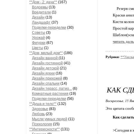
**Дом - 2: дача**
(167)
Водоемы
(13)
Резерв см
Вредители
(1)
Краски анил
Дизайн
(13)
Кисти колон
Ландшафт
(37)
Поделки-переделки
(30)
Простой ка
Советы
(3)
Шаблон(эски
Урожай
(4)
читать дал
Фигурки
(67)
Цветы
(1)
**Дом, милый дом**
(186)
Рубрики:
**Умелые
Дизайн ванной
(11)
Дизайн гостинной
(41)
Дизайн детской
(21)
Дизайн кухни
(16)
Дизайн прихожей
(8)
Дизайн спальни
(14)
КАК СД
Дизайн терасс, патио...
(6)
Комнатные растения
(19)
Поделки-переделки
(56)
Воскресенье, 15 Ян
**Душа и тело**
(132)
Это цитата соо
Здоровье
(83)
Любовь
(23)
Как сделать
Мысли умных людей
(11)
Психология
(15)
**Интересности**
(131)
>Сегодня я 