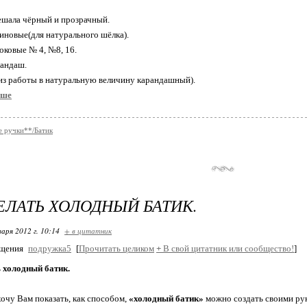
ешала чёрный и прозрачный.
иновые(для натурального шёлка).
оковые № 4, №8, 16.
рандаш.
з работы в натуральную величину карандашный).
ьше
 ручки**/Батик
ЕЛАТЬ ХОЛОДНЫЙ БАТИК.
варя 2012 г. 10:14
+ в цитатник
бщения
подружка5
[
Прочитать целиком
+
В свой цитатник или сообщество!
]
 холодный батик.
хочу Вам показать, как способом,
«холодный батик»
можно создать своими рук