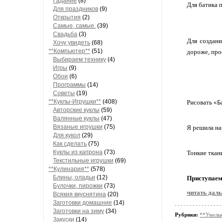
Гадание
(8)
Для батика 
Для праздников
(9)
Открытия
(2)
Самые, самые.
(39)
Свадьба
(3)
Для создани
Хочу увидеть
(68)
**Компьютер**
(51)
дороже, про
Выбираем технику
(4)
Игры
(9)
Обои
(6)
Программы
(14)
Советы
(19)
**Куклы-Игрушки**
(408)
Рисовать «Б
Авторские куклы
(59)
Валянные куклы
(47)
Вязаные игрушки
(75)
Я решила нар
Для кукол
(29)
Как сделать
(75)
Куклы из капрона
(73)
Тонкие ткан
Текстильные игрушки
(69)
**Кулинария**
(578)
Блины, оладьи
(12)
Приступаем
Булочки, пирожки
(73)
читать дал
Всякия вкуснятина
(20)
Заготовки домашние
(14)
Заготовки на зиму
(34)
Рубрики:
**Умелые
Закуски
(14)