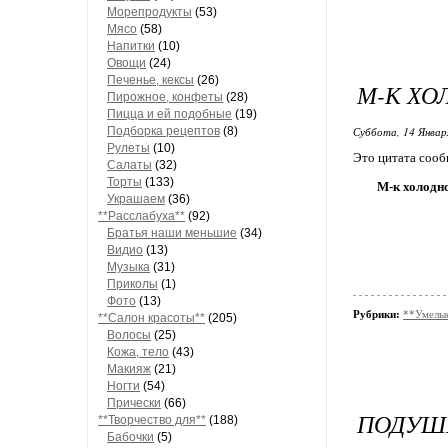
Морепродукты
(53)
Мясо
(58)
Напитки
(10)
Овощи
(24)
Печенье, кексы
(26)
М-К ХО
Пирожное, конфеты
(28)
Пицца и ей подобные
(19)
Подборка рецептов
(8)
Суббота, 14 Январ
Рулеты
(10)
Это цитата соо
Салаты
(32)
Торты
(133)
М-к холодно
Украшаем
(36)
**Расслабуха**
(92)
Братья наши меньшие
(34)
Видио
(13)
Музыка
(31)
Приколы
(1)
Фото
(13)
Рубрики:
**Умелые
**Салон красоты**
(205)
Волосы
(25)
Кожа, тело
(43)
Макияж
(21)
Ногти
(54)
Прически
(66)
ПОДУШ
**Творчество для**
(188)
Бабочки
(5)