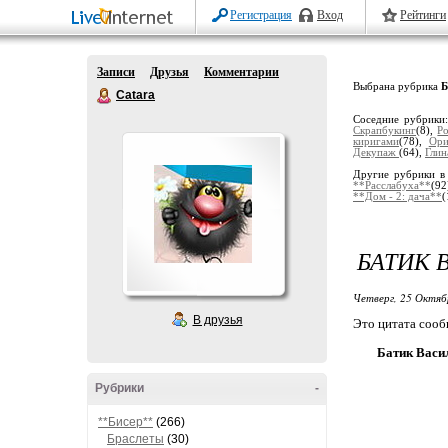
Регистрация
Вход
Рейтинги
Записи
Друзья
Комментарии
Выбрана рубрика
Б
Catara
Соседние рубрики
Скрапбукинг
(8),
Р
киригами
(78),
Ори
Декупаж
(64),
Глин
Другие рубрики в
**Расслабуха**
(92
**Дом - 2: дача**
(
БАТИК 
Четверг, 25 Октяб
В друзья
Это цитата соо
Батик Васил
Рубрики
-
**Бисер**
(266)
Браслеты
(30)