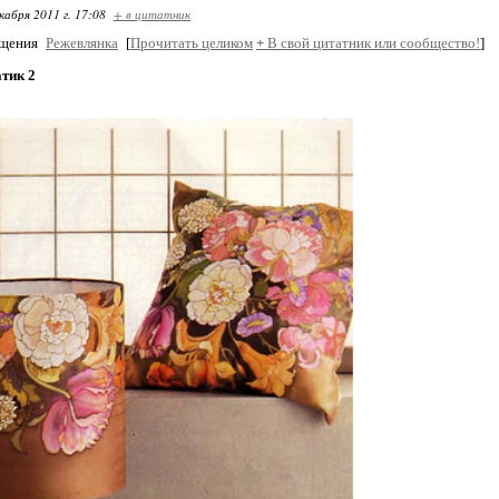
кабря 2011 г. 17:08
+ в цитатник
бщения
Режевлянка
[
Прочитать целиком
+
В свой цитатник или сообщество!
]
тик 2