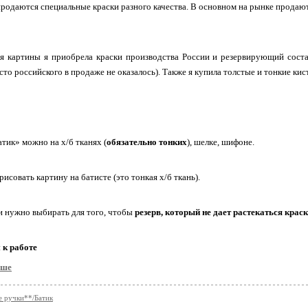
продаются специальные краски разного качества. В основном на рынке продают
я картины я приобрела краски производства России и резервирующий соста
сто российского в продаже не оказалось). Также я купила толстые и тонкие кис
атик» можно на х/б тканях (
обязательно тонких
), шелке, шифоне.
исовать картину на батисте (это тонкая х/б ткань).
и нужно выбирать для того, чтобы
резерв, который не дает растекаться крас
 к работе
ьше
 ручки**/Батик