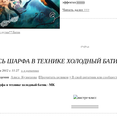
эффектах))))))))
Читать далее >>>
 ручки**/Батик
Ь ШАРФА В ТЕХНИКЕ ХОЛОДНЫЙ БАТИ
 2012 г. 11:27
+ в цитатник
бщения
Алиса_Кузнецова
[
Прочитать целиком
+
В свой цитатник или сообщест
рфа в технике холодный батик - МК
!!!!!!!!!!!!!!!!!!!!!!!!!!