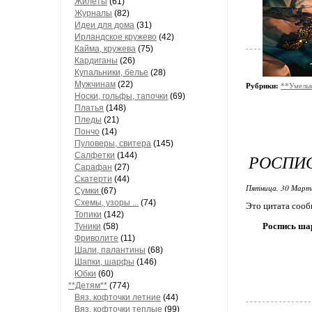
Жилеты
(61)
Журналы
(82)
Идеи для дома
(31)
Ирландское кружево
(42)
Кайма, кружева
(75)
Кардиганы
(26)
Купальники, белье
(28)
Мужчинам
(22)
Рубрики:
**Умелые
Носки, гольфы, тапочки
(69)
Платья
(148)
Пледы
(21)
Пончо
(14)
Пуловеры, свитера
(145)
Салфетки
(144)
РОСПИС
Сарафан
(27)
Скатерти
(44)
Пятница, 30 Марта
Сумки
(67)
Схемы, узоры ...
(74)
Это цитата соо
Топики
(142)
Роспись ша
Туники
(58)
Фриволите
(11)
Шали, палантины
(68)
Шапки, шарфы
(146)
Юбки
(60)
**Детям**
(774)
Вяз. кофточки летние
(44)
Вяз. кофточки теплые
(99)