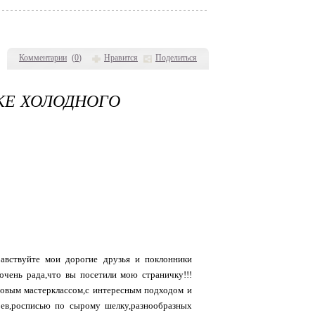
Комментарии
(
0
)
Нравится
Поделиться
КЕ ХОЛОДНОГО
дравствуйте мои дорогие друзья и поклонники
очень рада,что вы посетили мою страничку!!!
новым мастерклассом,с интересным подходом и
ев,росписью по сырому шелку,разнообразных