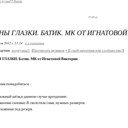
 ручки**/Батик
Ы ГЛАЗКИ. БАТИК. МК ОТ ИГНАТОВО
ля 2012 г. 11:14
+ в цитатник
бщения
подружка5
[
Прочитать целиком
+
В свой цитатник или сообщество!
]
ЛАЗКИ. Батик. МК от Игнатовой Виктории
нам понадобиться :
альный шёлк,в данном случае крепдешин.
кнопки силовые.Я сколотила сама, нужных размеров.
еклянная под резерв.