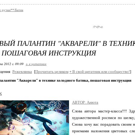
 ручки**/Батик
ЫЙ ПАЛАНТИН "АКВАРЕЛИ" В ТЕХНИ
, ПОШАГОВАЯ ИНСТРУКЦИЯ
та 2012 г. 09:09
+ в цитатник
бщения
Режевлянка
[
Прочитать целиком
+
В свой цитатник или сообщество!
]
алантин "Акварели" в технике холодного батика, пошаговая инструкция
К
АВТОР: Анюта
Слова автора мастер-класса!!!! З
художественной росписи по шелку,
Снова хочу вас порадовать своим 
приемами наложения цветовых сло