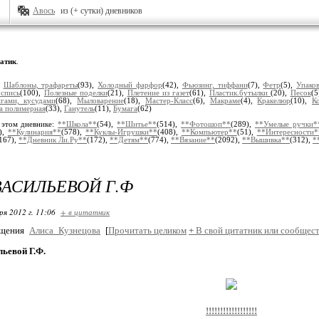
Авось
из (+ сутки) дневников
атик
.
:
Шаблоны, трафареты
(93),
Холодный фарфор
(42),
Фьюзинг, тиффани
(7),
Фетр
(5),
Упако
оспись
(100),
Полезные поделки
(21),
Плетение из газет
(61),
Пластик.бутылки
(20),
Песок
(5
гами, кусудами
(68),
Мыловарение
(18),
Мастер-Класс
(6),
Макраме
(4),
Кракелюр
(10),
К
а полимерная
(33),
Ганутель
(11),
Бумага
(62)
 этом дневнике:
**Школа**
(54),
**Шитье**
(514),
**Фотошоп**
(289),
**Умелые ручки*
),
**Кулинария**
(578),
**Куклы-Игрушки**
(408),
**Компьютер**
(51),
**Интересности*
167),
**Дневник Ли.Ру**
(172),
**Детям**
(774),
**Вязание**
(2092),
**Вышивка**
(312),
*
ВАСИЛЬЕВОЙ Г.Ф
ря 2012 г. 11:06
+ в цитатник
бщения
Алиса_Кузнецова
[
Прочитать целиком
+
В свой цитатник или сообщест
ьевой Г.Ф.
!!!!!!!!!!!!!!!!!!