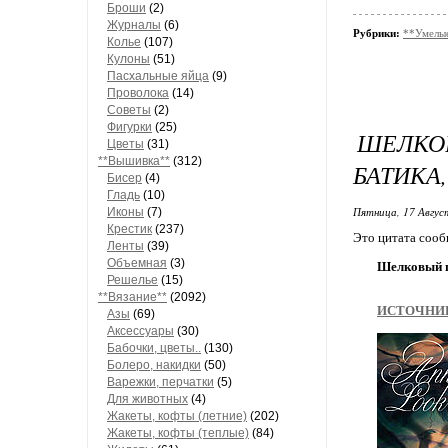
Броши
(2)
Журналы
(6)
Рубрики:
**Умелые
Колье
(107)
Кулоны
(51)
Пасхальные яйца
(9)
Проволока
(14)
Советы
(2)
Фигурки
(25)
ШЕЛКОВ
Цветы
(31)
**Вышивка**
(312)
БАТИКА
Бисер
(4)
Гладь
(10)
Пятница, 17 Авгус
Иконы
(7)
Крестик
(237)
Это цитата соо
Ленты
(39)
Объемная
(3)
Шелковый п
Решелье
(15)
**Вязание**
(2092)
ИСТОЧНИ
Азы
(69)
Аксессуары
(30)
Бабочки, цветы..
(130)
Болеро, накидки
(50)
Варежки, перчатки
(5)
Для животных
(4)
Жакеты, кофты (летние)
(202)
Жакеты, кофты (теплые)
(84)