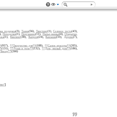
вка подарков
(3),
Ткань
(56),
Твистинг
(1),
Соленое тесто
(43),
),
Переделки
(1),
Пергамано
(11),
Папье-машье
(4),
Открытки,
ожа
(1),
Квилинг
(38),
Капрон
(24),
Канзаши
(33),
Дерево
(7),
*
(957),
**Творчество для**
(188),
**Салон красоты**
(205),
*
(131),
**Душа и тело**
(132),
**Дом, милый дом**
(186),
*Бисер**
(266)
во!
]