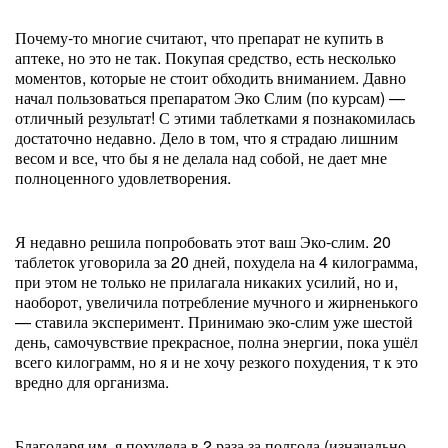
Почему-то многие считают, что препарат не купить в
аптеке, но это не так. Покупая средство, есть несколько
моментов, которые не стоит обходить вниманием. Давно
начал пользоваться препаратом Эко Слим (по курсам) —
отличный результат! С этими таблетками я познакомилась
достаточно недавно. Дело в том, что я страдаю лишним
весом и все, что бы я не делала над собой, не дает мне
полноценного удовлетворения.
Я недавно решила попробовать этот ваш Эко-слим. 20
таблеток уговорила за 20 дней, похудела на 4 килограмма,
при этом не только не прилагала никаких усилий, но и,
наоборот, увеличила потребление мучного и жирненького
— ставила эксперимент. Принимаю эко-слим уже шестой
день, самочувствие прекрасное, полна энергии, пока ушёл
всего килограмм, но я и не хочу резкого похудения, т к это
вредно для организма.
Благодаря им, я похудела в 2 раза за полгода (изначально