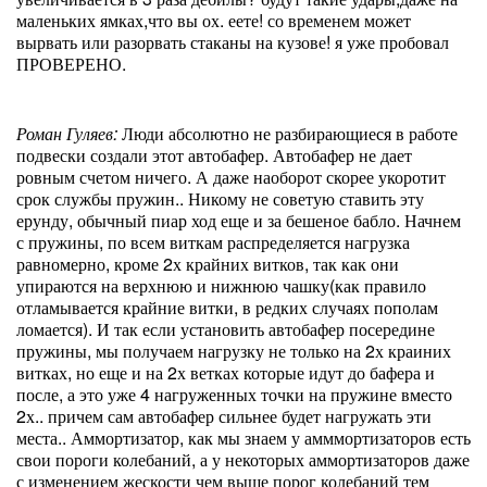
маленьких ямках,что вы ох. еете! со временем может
вырвать или разорвать стаканы на кузове! я уже пробовал
ПРОВЕРЕНО.
Роман Гуляев:
Люди абсолютно не разбирающиеся в работе
подвески создали этот автобафер. Автобафер не дает
ровным счетом ничего. А даже наоборот скорее укоротит
срок службы пружин.. Никому не советую ставить эту
ерунду, обычный пиар ход еще и за бешеное бабло. Начнем
с пружины, по всем виткам распределяется нагрузка
равномерно, кроме 2х крайних витков, так как они
упираются на верхнюю и нижнюю чашку(как правило
отламывается крайние витки, в редких случаях пополам
ломается). И так если установить автобафер посередине
пружины, мы получаем нагрузку не только на 2х краиних
витках, но еще и на 2х ветках которые идут до бафера и
после, а это уже 4 нагруженных точки на пружине вместо
2х.. причем сам автобафер сильнее будет нагружать эти
места.. Аммортизатор, как мы знаем у амммортизаторов есть
свои пороги колебаний, а у некоторых аммортизаторов даже
с изменением жескости чем выше порог колебаний тем