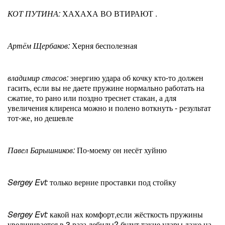
КОТ ПУТИНА:
ХАХАХА ВО ВТИРАЮТ .
Артём Щербаков:
Херня бесполезная
владимир стасов:
энергию удара об кочку кто-то должен
гасить, если вы не даете пружине нормально работать на
сжатие, то рано или поздно треснет стакан, а для
увеличения клиренса можно и полено воткнуть - результат
тот-же, но дешевле
Павел Барышников:
По-моему он несёт хуйню
Sergey Evt:
только верние проставки под стойку
Sergey Evt:
какой нах комфорт,если жёсткость пружины
увеличивается в 3 раза дебилы? будут такие удары,даже на