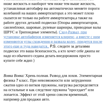
ниже жескость и наоборот чем ниже тем выше жескость,
устанавливая автобафер вы автоматически меняете пороги
колебаний на ваших аммортизаторах а это может плохо
сказатся не только на работе аммортизатора,а также на
работе других деталий подвески (Опоры аммортизаторов,
саиленблоки, шаровые, рулевые шарниры, приводные валы
ШРУС и Трипоидные элементы).
Сход-Развал, при
установке автобаферов изменяется клиренс, а вместе с ним
изменяются углы схождения и развала колес, придется после
этого еще и туда наведатся..
P.S. следите за деталями
подвески это ваша безопасность, а кто хочет себе джипа не
надо из обычного седана делать внедорожник просто
купите себе ждип )
Вовка Вовка:
Хрень полная. Развод для лохов. Элементарная
физика 7 класс. При невозможности или затруднении
сжатия одно из витков пружины, нагрузка распределяется
на остальные и как следствие пружина "проседает" или
лопается. Эффект от этой хрени совсем временный,
например для продажи авто.