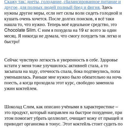
Скажу так: диеты, голодание, сбалансированное питание и
другое, для полных людей полный бред и фигня.
Здесь
нужны другие меры, если нет силы воли сидеть голодной и
кушать очень хочется. После долгих поисков, я всё таки
нашла то, что нужно. Теперь моё идеальное средство, это
Chocolate Slim. С ним я похудела на 19 кг всего за один
месяц. Я никогда не думала, что смогу похудеть так легко и
быстро!
Сейчас чувствую легкость и уверенность в себе. Здоровье
кстати у меня тоже улучшилось: активней стала, а то
засыпала на ходу, отечность спала, бока подтянулись, попа
уменьшилась. Раньше мне нужно было обязательно на ночь
поесть, а когда проходила этот курс, свободно заменила
ужин коктейлем.
Шоколад Слим, как описано учёными в характеристике –
это продукт, который направлен на быстрое похудение, при
этом помогает убрать целлюлит, очищает кожу от прыщей и
приводит организма в тонус. Этот коктейль стоит судить по