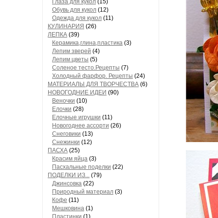
Глаза для кукол
(15)
Обувь для кукол
(12)
Одежда для кукол
(11)
КУЛИНАРИЯ
(26)
ЛЕПКА
(39)
Керамика,глина,пластика
(3)
Лепим зверей
(4)
Лепим цветы
(5)
Соленое тесто.Рецепты
(7)
Холодный фарфор. Рецепты
(24)
МАТЕРИАЛЫ ДЛЯ ТВОРЧЕСТВА
(6)
НОВОГОДНИЕ ИДЕИ
(90)
Веночки
(10)
Елочки
(28)
Елочные игрушки
(11)
Новогоднее ассорти
(26)
Снеговики
(13)
Снежинки
(12)
ПАСХА
(25)
Красим яйца
(3)
Пасхальные поделки
(22)
ПОДЕЛКИ ИЗ...
(79)
Джинсовка
(22)
Природный материал
(3)
Кофе
(11)
Мешковина
(1)
Пластинки
(1)