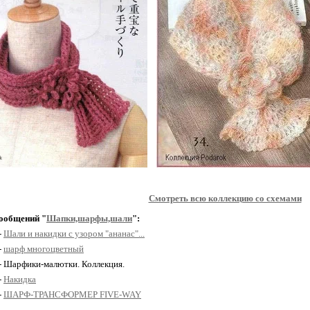
Смотреть всю коллекцию со схемами
ообщений "
Шапки,шарфы,шали
":
-
Шали и накидки с узором "ананас"...
-
шарф многоцветный
 - Шарфики-малютки. Коллекция.
-
Накидка
-
ШАРФ-ТРАНСФОРМЕР FIVE-WAY