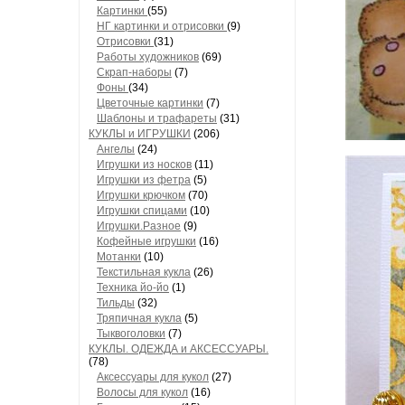
Картинки
(55)
НГ картинки и отрисовки
(9)
Отрисовки
(31)
Работы художников
(69)
Скрап-наборы
(7)
Фоны
(34)
Цветочные картинки
(7)
Шаблоны и трафареты
(31)
КУКЛЫ и ИГРУШКИ
(206)
Ангелы
(24)
Игрушки из носков
(11)
Игрушки из фетра
(5)
Игрушки крючком
(70)
Игрушки спицами
(10)
Игрушки.Разное
(9)
Кофейные игрушки
(16)
Мотанки
(10)
Текстильная кукла
(26)
Техника йо-йо
(1)
Тильды
(32)
Тряпичная кукла
(5)
Тыквоголовки
(7)
КУКЛЫ. ОДЕЖДА и АКСЕССУАРЫ.
(78)
Аксессуары для кукол
(27)
Волосы для кукол
(16)