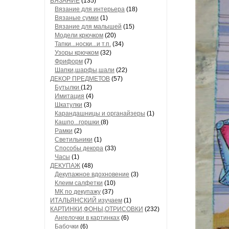
ВЯЗАНИЕ
(135)
Вязание для интерьера
(18)
Вязаные сумки
(1)
Вязание для малышей
(15)
Модели крючком
(20)
Тапки...носки...и т.п.
(34)
Узоры крючком
(32)
Фриформ
(7)
Шапки,шарфы,шали
(22)
ДЕКОР ПРЕДМЕТОВ
(57)
Бутылки
(12)
Имитация
(4)
Шкатулки
(3)
Карандашницы и органайзеры
(1)
Кашпо...горшки
(8)
Рамки
(2)
Светильники
(1)
Способы декора
(33)
Часы
(1)
ДЕКУПАЖ
(48)
Декупажное вдохновение
(3)
Клеим салфетки
(10)
МК по декупажу
(37)
ИТАЛЬЯНСКИЙ изучаем
(1)
КАРТИНКИ,ФОНЫ,ОТРИСОВКИ
(232)
Ангелочки в картинках
(6)
Бабочки
(6)