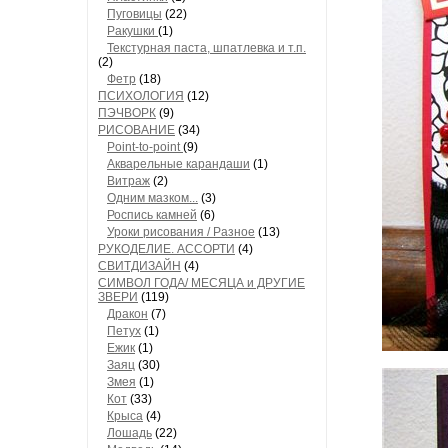
Пуговицы
(22)
Ракушки
(1)
Текстурная паста, шпатлевка и т.п.
(2)
Фетр
(18)
ПСИХОЛОГИЯ
(12)
ПЭЧВОРК
(9)
РИСОВАНИЕ
(34)
Point-to-point
(9)
Акварельные карандаши
(1)
Витраж
(2)
Одним мазком...
(3)
Роспись камней
(6)
Уроки рисования / Разное
(13)
РУКОДЕЛИЕ. АССОРТИ
(4)
СВИТДИЗАЙН
(4)
СИМВОЛ ГОДА/ МЕСЯЦА и ДРУГИЕ
ЗВЕРИ
(119)
Дракон
(7)
Петух
(1)
Ежик
(1)
Заяц
(30)
Змея
(1)
Кот
(33)
Крыса
(4)
Лошадь
(22)