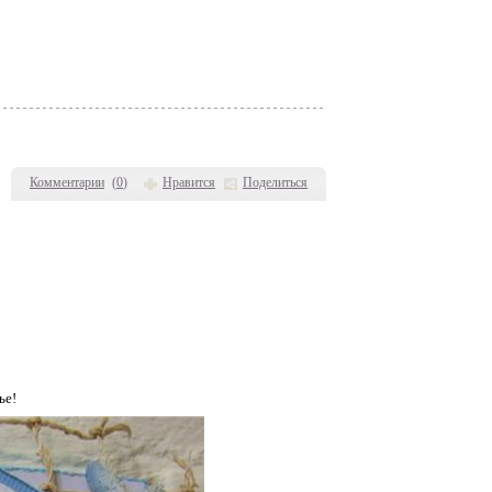
Комментарии
(
0
)
Нравится
Поделиться
ье!