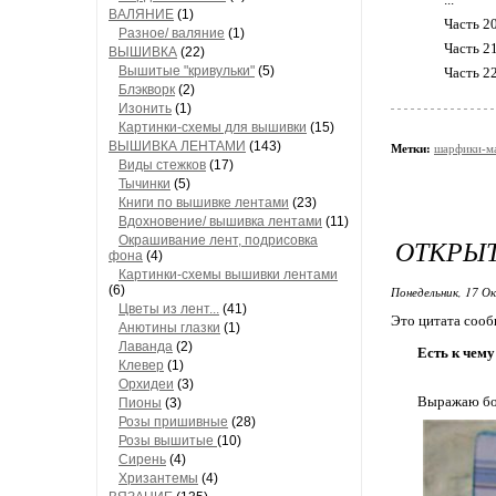
ВАЛЯНИЕ
(1)
Часть 2
Разное/ валяние
(1)
Часть 2
ВЫШИВКА
(22)
Вышитые "кривульки"
(5)
Часть 2
Блэкворк
(2)
Изонить
(1)
Картинки-схемы для вышивки
(15)
ВЫШИВКА ЛЕНТАМИ
(143)
Метки:
шарфики-м
Виды стежков
(17)
Тычинки
(5)
Книги по вышивке лентами
(23)
Вдохновение/ вышивка лентами
(11)
Окрашивание лент, подрисовка
ОТКРЫТ
фона
(4)
Картинки-схемы вышивки лентами
(6)
Понедельник, 17 О
Цветы из лент...
(41)
Это цитата соо
Анютины глазки
(1)
Лаванда
(2)
Есть к чему
Клевер
(1)
Орхидеи
(3)
Выражаю бол
Пионы
(3)
Розы пришивные
(28)
Розы вышитые
(10)
Сирень
(4)
Хризантемы
(4)