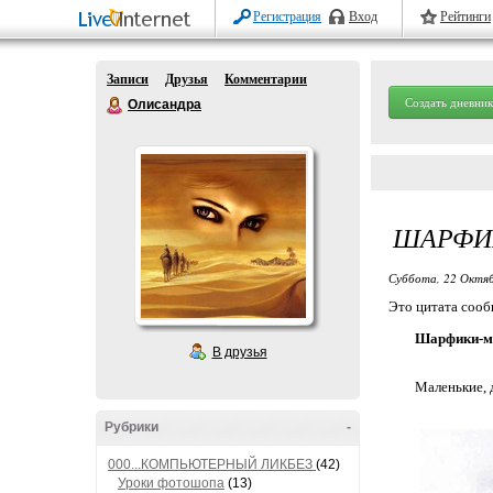
Регистрация
Вход
Рейтинги
Записи
Друзья
Комментарии
Создать дневник
Олисандра
ШАРФИ
Суббота, 22 Октяб
Это цитата соо
Шарфики-ма
В друзья
Маленькие, 
Рубрики
-
000...КОМПЬЮТЕРНЫЙ ЛИКБЕЗ
(42)
Уроки фотошопа
(13)