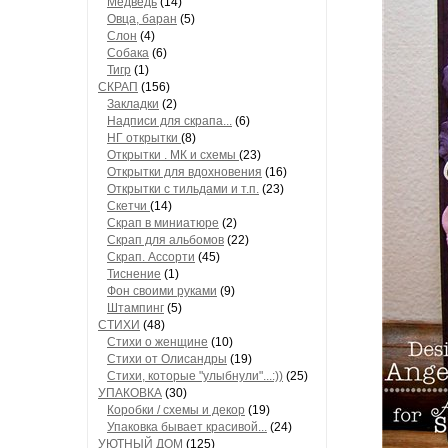
Медведь
(14)
Овца, баран
(5)
Слон
(4)
Собака
(6)
Тигр
(1)
СКРАП
(156)
Закладки
(2)
Надписи для скрапа...
(6)
НГ открытки
(8)
Открытки . МК и схемы
(23)
Открытки для вдохновения
(16)
Открытки с тильдами и т.п.
(23)
Скетчи
(14)
Скрап в миниатюре
(2)
Скрап для альбомов
(22)
Скрап. Ассорти
(45)
Тиснение
(1)
Фон своими руками
(9)
Штампинг
(5)
СТИХИ
(48)
Стихи о женщине
(10)
Стихи от Олисандры
(19)
Стихи, которые "улыбнули"...:))
(25)
УПАКОВКА
(30)
Коробки / схемы и декор
(19)
Упаковка бывает красивой...
(24)
УЮТНЫЙ ДОМ
(125)