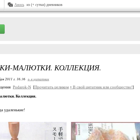
Авось
из (+ сутки) дневников
КИ-МАЛЮТКИ. КОЛЛЕКЦИЯ.
ря 2011 г. 16:36
+ в цитатник
бщения
Podarok-N
[
Прочитать целиком
+
В свой цитатник или сообщество!
]
лютки. Коллекция.
да удаленькие!