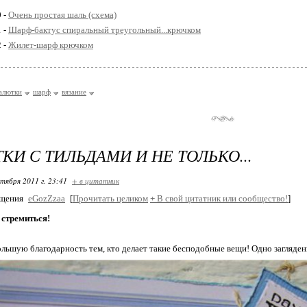
0 -
Очень простая шаль (схема)
1 -
Шарф-бактус спиральный треугольный...крючком
2 -
Жилет-шарф крючком
алютки
шарф
вязание
КИ С ТИЛЬДАМИ И НЕ ТОЛЬКО...
ктября 2011 г. 23:41
+ в цитатник
бщения
eGozZzaa
[
Прочитать целиком
+
В свой цитатник или сообщество!
]
 стремиться!
ьшую благодарность тем, кто делает такие бесподобные вещи! Одно загляден