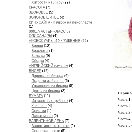
Хитрости на Ли.ру
(29)
КРАСОТА
(7)
ЗДОРОВЬЕ
(5)
ЗОЛОТОЕ ШИТЬЕ
(4)
КИНУСАЙГА - пэчворк на пенопласте
(1)
000...МАСТЕР-КЛАСС от
ОЛИСАНДРЫ
(4)
АКСЕССУАРЫ И УКРАШЕНИЯ
(22)
Броши
(12)
Браслеты
(1)
Заколки
(9)
Ободки
(4)
АНГЛИЙСКИЙ изучаем
(4)
БИСЕР
(12)
Деревья из бисера
(6)
Поделки из бисера
(6)
Украшения из бисера
(5)
Цветы из бисера
(2)
Серия с
БУМАГА
(11)
Часть 1 
Из газетных трубочек
(4)
Квиллинг
(4)
Часть 2 
Оригами
(1)
Часть 3
Папье-маше
(2)
Часть 4 
ВАЛЕНТИНОВ ДЕНЬ
(7)
Часть 5 
Валентинки...открытки
(2)
Сердечки шитые
(5)
...