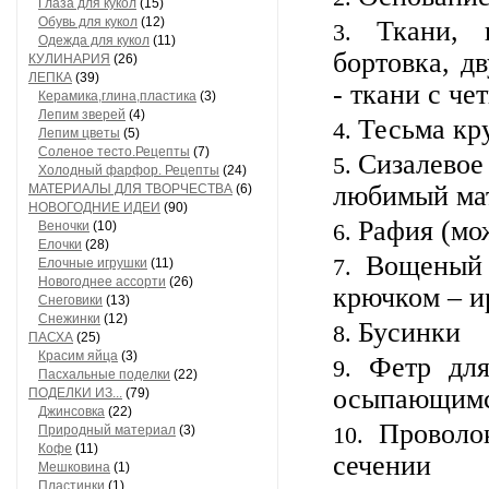
Глаза для кукол
(15)
Обувь для кукол
(12)
Ткани, 
Одежда для кукол
(11)
бортовка, д
КУЛИНАРИЯ
(26)
ЛЕПКА
(39)
- ткани с че
Керамика,глина,пластика
(3)
Лепим зверей
(4)
Тесьма кр
Лепим цветы
(5)
Соленое тесто.Рецепты
(7)
Сизалевое 
Холодный фарфор. Рецепты
(24)
любимый мат
МАТЕРИАЛЫ ДЛЯ ТВОРЧЕСТВА
(6)
НОВОГОДНИЕ ИДЕИ
(90)
Рафия (мо
Веночки
(10)
Елочки
(28)
Вощеный 
Елочные игрушки
(11)
Новогоднее ассорти
(26)
крючком – и
Снеговики
(13)
Снежинки
(12)
Бусинки
ПАСХА
(25)
Красим яйца
(3)
Фетр дл
Пасхальные поделки
(22)
осыпающимс
ПОДЕЛКИ ИЗ...
(79)
Джинсовка
(22)
Проволо
Природный материал
(3)
Кофе
(11)
сечении
Мешковина
(1)
Пластинки
(1)