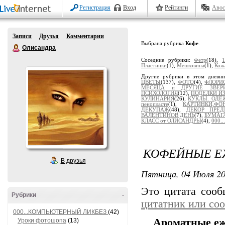
Регистрация
Вход
Рейтинги
Авос
Записи
Друзья
Комментарии
Выбрана рубрика
Кофе
.
Олисандра
Соседние рубрики:
Фетр
(18),
Т
Пластинки
(1),
Мешковина
(1),
Кож
Другие рубрики в этом дневн
ЦВЕТЫ
(137),
ФОТО
(4),
ФЛОРИ
МЕСЯЦА и ДРУГИЕ ЗВЕР
ПСИХОЛОГИЯ
(12),
ПОДЕЛКИ ИЗ.
КУЛИНАРИЯ
(26),
КУКЛЫ. ОДЕ
пенопласте
(1),
КАРТИНКИ,ФО
ДЕКУПАЖ
(48),
ДЕКОР ПРЕД
ВАЛЕНТИНОВ ДЕНЬ
(7),
БУМАГ
КЛАСС от ОЛИСАНДРЫ
(4),
000
КОФЕЙНЫЕ 
В друзья
Пятница, 04 Июля 20
Это цитата соо
Рубрики
-
цитатник или со
000...КОМПЬЮТЕРНЫЙ ЛИКБЕЗ
(42)
Ароматные еж
Уроки фотошопа
(13)