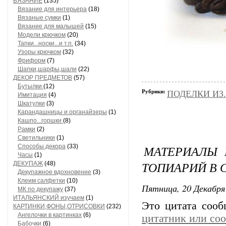
ВЯЗАНИЕ
(135)
Вязание для интерьера
(18)
Вязаные сумки
(1)
Вязание для малышей
(15)
Модели крючком
(20)
Тапки...носки...и т.п.
(34)
Узоры крючком
(32)
Фриформ
(7)
Шапки,шарфы,шали
(22)
ДЕКОР ПРЕДМЕТОВ
(57)
Бутылки
(12)
Рубрики:
ПОДЕЛКИ ИЗ..
Имитация
(4)
Шкатулки
(3)
Карандашницы и органайзеры
(1)
Кашпо...горшки
(8)
Рамки
(2)
Светильники
(1)
Способы декора
(33)
МАТЕРИАЛЫ 
Часы
(1)
ТОПИАРИЙ В 
ДЕКУПАЖ
(48)
Декупажное вдохновение
(3)
Клеим салфетки
(10)
Пятница, 20 Декабря 
МК по декупажу
(37)
ИТАЛЬЯНСКИЙ изучаем
(1)
Это цитата соо
КАРТИНКИ,ФОНЫ,ОТРИСОВКИ
(232)
Ангелочки в картинках
(6)
цитатник или со
Бабочки
(6)