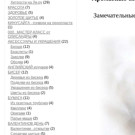
Хитрости на Ли.ру
(29)
КРАСОТА
(7)
ЗДОРОВЬЕ
(5)
Замечательные
ЗОЛОТОЕ ШИТЬЕ
(4)
КИНУСАЙГА - пэчворк на пенопласте
(1)
000...МАСТЕР-КЛАСС от
ОЛИСАНДРЫ
(4)
АКСЕССУАРЫ И УКРАШЕНИЯ
(22)
Броши
(12)
Браслеты
(1)
Заколки
(9)
Ободки
(4)
АНГЛИЙСКИЙ изучаем
(4)
БИСЕР
(12)
Деревья из бисера
(6)
Поделки из бисера
(6)
Украшения из бисера
(5)
Цветы из бисера
(2)
БУМАГА
(11)
Из газетных трубочек
(4)
Квиллинг
(4)
Оригами
(1)
Папье-маше
(2)
ВАЛЕНТИНОВ ДЕНЬ
(7)
Валентинки...открытки
(2)
Сердечки шитые
(5)