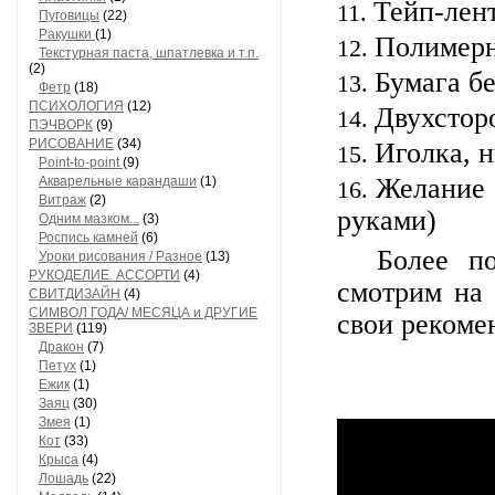
Тейп-лент
Пуговицы
(22)
Ракушки
(1)
Полимерн
Текстурная паста, шпатлевка и т.п.
(2)
Бумага бе
Фетр
(18)
ПСИХОЛОГИЯ
(12)
Двухстор
ПЭЧВОРК
(9)
РИСОВАНИЕ
(34)
Иголка, 
Point-to-point
(9)
Желание 
Акварельные карандаши
(1)
Витраж
(2)
руками)
Одним мазком...
(3)
Роспись камней
(6)
Более под
Уроки рисования / Разное
(13)
РУКОДЕЛИЕ. АССОРТИ
(4)
смотрим на 
СВИТДИЗАЙН
(4)
СИМВОЛ ГОДА/ МЕСЯЦА и ДРУГИЕ
свои рекоме
ЗВЕРИ
(119)
Дракон
(7)
Петух
(1)
Ежик
(1)
Заяц
(30)
Змея
(1)
Кот
(33)
Крыса
(4)
Лошадь
(22)