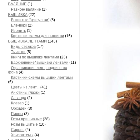
ВАЛЯНИЕ
(1)
Разное/ валяние
(1)
ВЫШИВКА
(22)
Вышитые "кривульки"
(5)
Блэкворк
(2)
Изонить
(1)
Картинки-схемы для вышивки
(15)
ВЫШИВКА ЛЕНТАМИ
(143)
Виды стежков
(17)
Тычинки
(5)
Книги по вышивке лентами
(23)
Вдохновение/ вышивка лентами
(11)
Окрашивание лент, подрисовка
фона
(4)
Картинки-схемы вышивки лентами
(6)
Цветы из лент...
(41)
Анютины глазки
(1)
Лаванда
(2)
Клевер
(1)
Орхидеи
(3)
Пионы
(3)
Розы пришивные
(28)
Розы вышитые
(10)
Сирень
(4)
Хризантемы
(4)