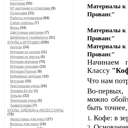
Картинки
(55)
Материалы к 
НГ картинки и отрисовки
(9)
Прованс"
Отрисовки
(31)
Работы художников
(69)
Скрап-наборы
(7)
Фоны
(34)
Материалы к 
Цветочные картинки
(7)
Прованс"
Шаблоны и трафареты
(31)
КУКЛЫ и ИГРУШКИ
(206)
Материалы к 
Ангелы
(24)
Игрушки из носков
(11)
Прованс"
Игрушки из фетра
(5)
Начинаем п
Игрушки крючком
(70)
Игрушки спицами
(10)
Классу
"Коф
Игрушки.Разное
(9)
Кофейные игрушки
(16)
Что нам пот
Мотанки
(10)
Текстильная кукла
(26)
Во-первых,
Техника йо-йо
(1)
Тильды
(32)
можно обойт
Тряпичная кукла
(5)
Тыквоголовки
(7)
быть точнее,
КУКЛЫ. ОДЕЖДА и АКСЕССУАРЫ.
(78)
Кофе: в з
Аксессуары для кукол
(27)
Волосы для кукол
(16)
Основание