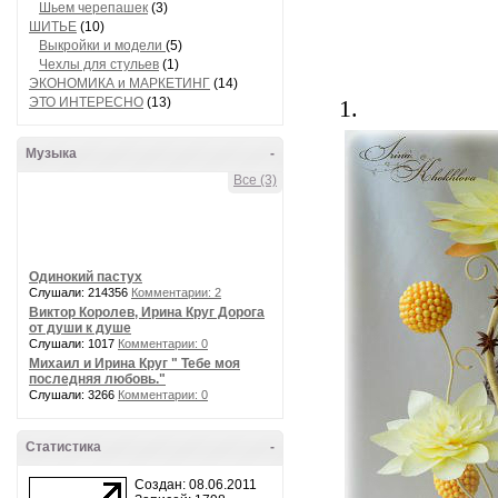
Шьем черепашек
(3)
ШИТЬЕ
(10)
Выкройки и модели
(5)
Чехлы для стульев
(1)
ЭКОНОМИКА и МАРКЕТИНГ
(14)
ЭТО ИНТЕРЕСНО
(13)
1.
Музыка
-
Все (3)
Одинокий пастух
Слушали: 214356
Комментарии: 2
Виктор Королев, Ирина Круг Дорога
от души к душе
Слушали: 1017
Комментарии: 0
Михаил и Ирина Круг " Тебе моя
последняя любовь."
Слушали: 3266
Комментарии: 0
Статистика
-
Создан: 08.06.2011