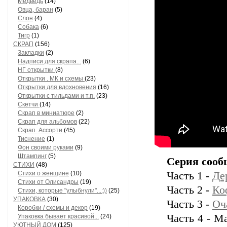
Медведь
(14)
Овца, баран
(5)
Слон
(4)
Собака
(6)
Тигр
(1)
СКРАП
(156)
Закладки
(2)
Надписи для скрапа...
(6)
НГ открытки
(8)
Открытки . МК и схемы
(23)
Открытки для вдохновения
(16)
Открытки с тильдами и т.п.
(23)
Скетчи
(14)
Скрап в миниатюре
(2)
Скрап для альбомов
(22)
Скрап. Ассорти
(45)
Тиснение
(1)
Фон своими руками
(9)
Штампинг
(5)
Серия сооб
СТИХИ
(48)
Стихи о женщине
(10)
Часть 1 -
Де
Стихи от Олисандры
(19)
Часть 2 -
Ко
Стихи, которые "улыбнули"...:))
(25)
УПАКОВКА
(30)
Часть 3 -
Оч
Коробки / схемы и декор
(19)
Часть 4 - М
Упаковка бывает красивой...
(24)
УЮТНЫЙ ДОМ
(125)