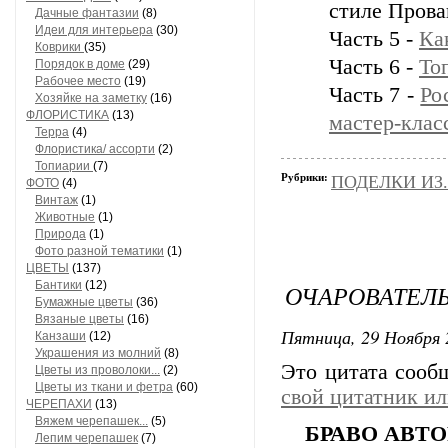
стиле Прова
Дачные фантазии
(8)
Идеи для интерьера
(30)
Часть 5 -
Ка
Коврики
(35)
Часть 6 -
То
Порядок в доме
(29)
Рабочее место
(19)
Часть 7 -
Ро
Хозяйке на заметку
(16)
ФЛОРИСТИКА
(13)
мастер-клас
Терра
(4)
Флористика/ ассорти
(2)
Топиарии
(7)
Рубрики:
ПОДЕЛКИ ИЗ..
ФОТО
(4)
Винтаж
(1)
Животные
(1)
Природа
(1)
Фото разной тематики
(1)
ЦВЕТЫ
(137)
Бантики
(12)
ОЧАРОВАТЕЛЬ
Бумажные цветы
(36)
Вязаные цветы
(16)
Пятница, 29 Ноября 
Канзаши
(12)
Украшения из молний
(8)
Это цитата соо
Цветы из проволоки...
(2)
Цветы из ткани и фетра
(60)
свой цитатник и
ЧЕРЕПАХИ
(13)
Вяжем черепашек...
(5)
БРАВО АВТОР
Лепим черепашек
(7)