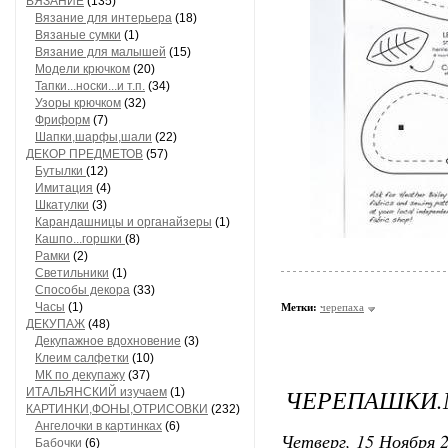
ВЯЗАНИЕ
(135)
Вязание для интерьера
(18)
Вязаные сумки
(1)
Вязание для малышей
(15)
Модели крючком
(20)
Тапки...носки...и т.п.
(34)
Узоры крючком
(32)
Фриформ
(7)
Шапки,шарфы,шали
(22)
ДЕКОР ПРЕДМЕТОВ
(57)
Бутылки
(12)
Имитация
(4)
Шкатулки
(3)
Карандашницы и органайзеры
(1)
Кашпо...горшки
(8)
Рамки
(2)
Светильники
(1)
Способы декора
(33)
Часы
(1)
Метки:
черепаха
ДЕКУПАЖ
(48)
Декупажное вдохновение
(3)
Клеим салфетки
(10)
МК по декупажу
(37)
ЧЕРЕПАШКИ.
ИТАЛЬЯНСКИЙ изучаем
(1)
КАРТИНКИ,ФОНЫ,ОТРИСОВКИ
(232)
Ангелочки в картинках
(6)
Четверг, 15 Ноября 2
Бабочки
(6)