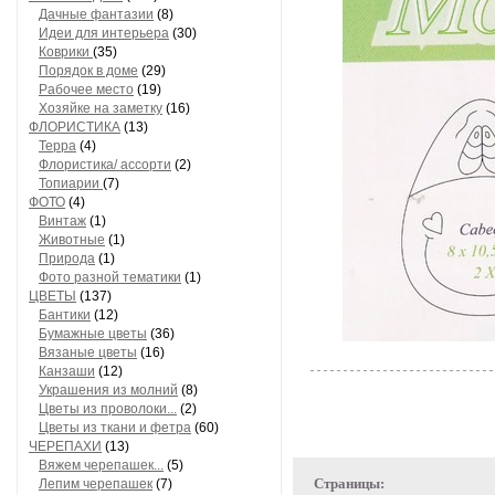
Дачные фантазии
(8)
Идеи для интерьера
(30)
Коврики
(35)
Порядок в доме
(29)
Рабочее место
(19)
Хозяйке на заметку
(16)
ФЛОРИСТИКА
(13)
Терра
(4)
Флористика/ ассорти
(2)
Топиарии
(7)
ФОТО
(4)
Винтаж
(1)
Животные
(1)
Природа
(1)
Фото разной тематики
(1)
ЦВЕТЫ
(137)
Бантики
(12)
Бумажные цветы
(36)
Вязаные цветы
(16)
Канзаши
(12)
Украшения из молний
(8)
Цветы из проволоки...
(2)
Цветы из ткани и фетра
(60)
ЧЕРЕПАХИ
(13)
Вяжем черепашек...
(5)
Страницы:
Лепим черепашек
(7)