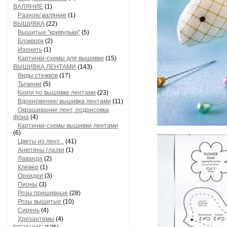
ВАЛЯНИЕ
(1)
Разное/ валяние
(1)
ВЫШИВКА
(22)
Вышитые "кривульки"
(5)
Блэкворк
(2)
Изонить
(1)
Картинки-схемы для вышивки
(15)
ВЫШИВКА ЛЕНТАМИ
(143)
Виды стежков
(17)
Тычинки
(5)
Книги по вышивке лентами
(23)
Вдохновение/ вышивка лентами
(11)
Окрашивание лент, подрисовка
фона
(4)
Картинки-схемы вышивки лентами
(6)
Цветы из лент...
(41)
Анютины глазки
(1)
Лаванда
(2)
Клевер
(1)
Орхидеи
(3)
Пионы
(3)
Розы пришивные
(28)
Розы вышитые
(10)
Сирень
(4)
Хризантемы
(4)