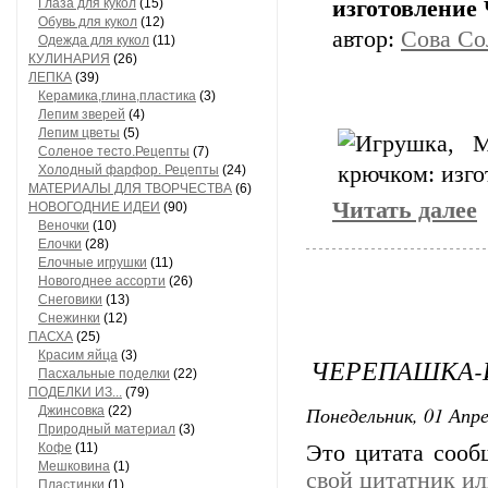
Глаза для кукол
(15)
изготовление
Обувь для кукол
(12)
автор:
Сова Со
Одежда для кукол
(11)
КУЛИНАРИЯ
(26)
ЛЕПКА
(39)
Керамика,глина,пластика
(3)
Лепим зверей
(4)
Лепим цветы
(5)
Соленое тесто.Рецепты
(7)
Холодный фарфор. Рецепты
(24)
МАТЕРИАЛЫ ДЛЯ ТВОРЧЕСТВА
(6)
Читать далее
НОВОГОДНИЕ ИДЕИ
(90)
Веночки
(10)
Елочки
(28)
Елочные игрушки
(11)
Новогоднее ассорти
(26)
Снеговики
(13)
Снежинки
(12)
ПАСХА
(25)
Красим яйца
(3)
ЧЕРЕПАШКА-
Пасхальные поделки
(22)
ПОДЕЛКИ ИЗ...
(79)
Понедельник, 01 Апре
Джинсовка
(22)
Природный материал
(3)
Кофе
(11)
Это цитата соо
Мешковина
(1)
свой цитатник и
Пластинки
(1)