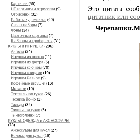
Картинки
(55)
Это цитата соо
НГ картинки и отрисовки
(9)
Отрисовки
(31)
цитатник или со
Работы художников
(69)
Скрап-наборы
(7)
Черепашки.М
Фоны
(34)
Цветочные картинки
(7)
Шаблоны и трафареты
(31)
КУКЛЫ и ИГРУШКИ
(206)
Ангелы
(24)
Игрушки из носков
(11)
Игрушки из фетра
(5)
Игрушки крючком
(70)
Игрушки спицами
(10)
Игрушки.Разное
(9)
Кофейные игрушки
(16)
Мотанки
(10)
Текстильная кукла
(26)
Техника йо-йо
(1)
Тильды
(32)
Тряпичная кукла
(5)
Тыквоголовки
(7)
КУКЛЫ. ОДЕЖДА и АКСЕССУАРЫ.
(78)
Аксессуары для кукол
(27)
Волосы для кукол
(16)