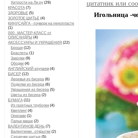
цитатник или со
Хитрости на Ли.ру
(29)
КРАСОТА
(7)
ЗДОРОВЬЕ
(5)
Игольница -ч
ЗОЛОТОЕ ШИТЬЕ
(4)
КИНУСАЙГА - пэчворк на пенопласте
(1)
000...МАСТЕР-КЛАСС от
ОЛИСАНДРЫ
(4)
АКСЕССУАРЫ И УКРАШЕНИЯ
(22)
Броши
(12)
Браслеты
(1)
Заколки
(9)
Ободки
(4)
АНГЛИЙСКИЙ изучаем
(4)
БИСЕР
(12)
Деревья из бисера
(6)
Поделки из бисера
(6)
Украшения из бисера
(5)
Цветы из бисера
(2)
БУМАГА
(11)
Из газетных трубочек
(4)
Квиллинг
(4)
Оригами
(1)
Папье-маше
(2)
ВАЛЕНТИНОВ ДЕНЬ
(7)
Валентинки...открытки
(2)
Сердечки шитые
(5)