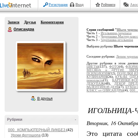
Регистрация
Вход
Рейтинги
Авос
Записи
Друзья
Комментарии
Олисандра
Серия сообщений "
Шьем череп
Часть 1 -
Игольница-черепаха
Часть 2 -
Черепашки.Мастер-клас
Часть 3 -
черепашка-игольница
Выбрана рубрика
Шьем черепаш
Соседние рубрики:
Лепим черепа
Другие рубрики в этом дневн
ЦВЕТЫ
(137),
ФОТО
(4),
ФЛОРИ
МЕСЯЦА и ДРУГИЕ ЗВЕР
ПСИХОЛОГИЯ
(12),
ПОДЕЛКИ ИЗ.
КУЛИНАРИЯ
(26),
КУКЛЫ. ОДЕ
пенопласте
(1),
КАРТИНКИ,ФО
ДЕКУПАЖ
(48),
ДЕКОР ПРЕД
ВАЛЕНТИНОВ ДЕНЬ
(7),
БУМАГ
КЛАСС от ОЛИСАНДРЫ
(4),
000
В друзья
ИГОЛЬНИЦА-
Рубрики
-
Вторник, 16 Октября
000...КОМПЬЮТЕРНЫЙ ЛИКБЕЗ
(42)
Это цитата со
Уроки фотошопа
(13)