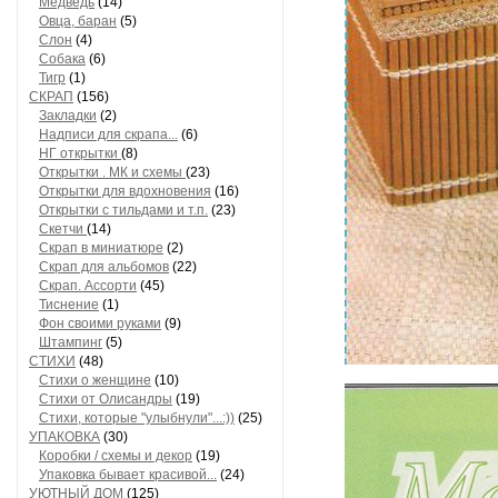
Медведь
(14)
Овца, баран
(5)
Слон
(4)
Собака
(6)
Тигр
(1)
СКРАП
(156)
Закладки
(2)
Надписи для скрапа...
(6)
НГ открытки
(8)
Открытки . МК и схемы
(23)
Открытки для вдохновения
(16)
Открытки с тильдами и т.п.
(23)
Скетчи
(14)
Скрап в миниатюре
(2)
Скрап для альбомов
(22)
Скрап. Ассорти
(45)
Тиснение
(1)
Фон своими руками
(9)
Штампинг
(5)
СТИХИ
(48)
Стихи о женщине
(10)
Стихи от Олисандры
(19)
Стихи, которые "улыбнули"...:))
(25)
УПАКОВКА
(30)
Коробки / схемы и декор
(19)
Упаковка бывает красивой...
(24)
УЮТНЫЙ ДОМ
(125)