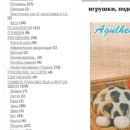
Пуговицы
(22)
игрушки, под
Ракушки
(1)
Текстурная паста, шпатлевка и т.п.
(2)
Фетр
(18)
ПСИХОЛОГИЯ
(12)
ПЭЧВОРК
(9)
РИСОВАНИЕ
(34)
Point-to-point
(9)
Акварельные карандаши
(1)
Витраж
(2)
Одним мазком...
(3)
Роспись камней
(6)
Уроки рисования / Разное
(13)
РУКОДЕЛИЕ. АССОРТИ
(4)
СВИТДИЗАЙН
(4)
СИМВОЛ ГОДА/ МЕСЯЦА и ДРУГИЕ
ЗВЕРИ
(119)
Дракон
(7)
Петух
(1)
Ежик
(1)
Заяц
(30)
Змея
(1)
Кот
(33)
Крыса
(4)
Лошадь
(22)