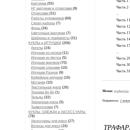
Часть 1 
Картинки
(55)
Часть 2 
НГ картинки и отрисовки
(9)
Отрисовки
(31)
...
Работы художников
(69)
Часть 1
Скрап-наборы
(7)
Часть 1
Фоны
(34)
Часть 1
Цветочные картинки
(7)
Шаблоны и трафареты
(31)
Часть 1
КУКЛЫ и ИГРУШКИ
(206)
Часть 1
Ангелы
(24)
...
Игрушки из носков
(11)
Игрушки из фетра
(5)
Часть 2
Игрушки крючком
(70)
Часть 3
Игрушки спицами
(10)
Часть 3
Игрушки.Разное
(9)
Кофейные игрушки
(16)
Мотанки
(10)
Текстильная кукла
(26)
Метки:
трафареты
Техника йо-йо
(1)
Тильды
(32)
Понравилось:
1 польз
Тряпичная кукла
(5)
Тыквоголовки
(7)
КУКЛЫ. ОДЕЖДА и АКСЕССУАРЫ.
(78)
Аксессуары для кукол
(27)
ТРАФАР
Волосы для кукол
(16)