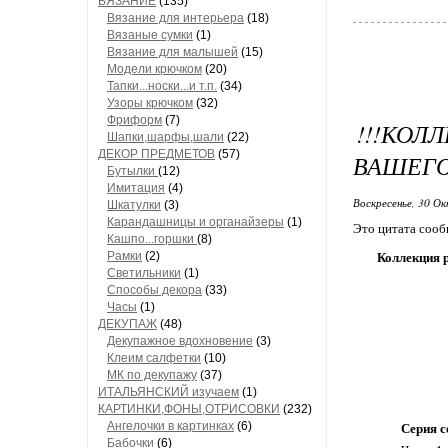
ВЯЗАНИЕ
(135)
Вязание для интерьера
(18)
Вязаные сумки
(1)
Вязание для малышей
(15)
Модели крючком
(20)
Тапки...носки...и т.п.
(34)
Узоры крючком
(32)
Фриформ
(7)
!!!КОЛ
Шапки,шарфы,шали
(22)
ДЕКОР ПРЕДМЕТОВ
(57)
ВАШЕГО
Бутылки
(12)
Имитация
(4)
Воскресенье, 30 Ок
Шкатулки
(3)
Карандашницы и органайзеры
(1)
Это цитата соо
Кашпо...горшки
(8)
Рамки
(2)
Коллекция р
Светильники
(1)
Способы декора
(33)
Часы
(1)
ДЕКУПАЖ
(48)
Декупажное вдохновение
(3)
Клеим салфетки
(10)
МК по декупажу
(37)
ИТАЛЬЯНСКИЙ изучаем
(1)
КАРТИНКИ,ФОНЫ,ОТРИСОВКИ
(232)
Ангелочки в картинках
(6)
Серия с
Бабочки
(6)