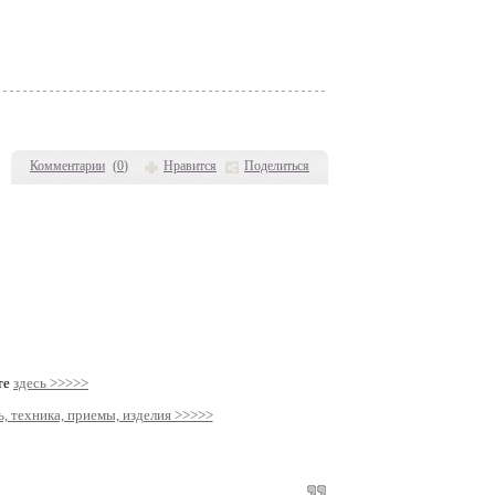
Комментарии
(
0
)
Нравится
Поделиться
те
здесь >>>>>
, техника, приемы, изделия >>>>>