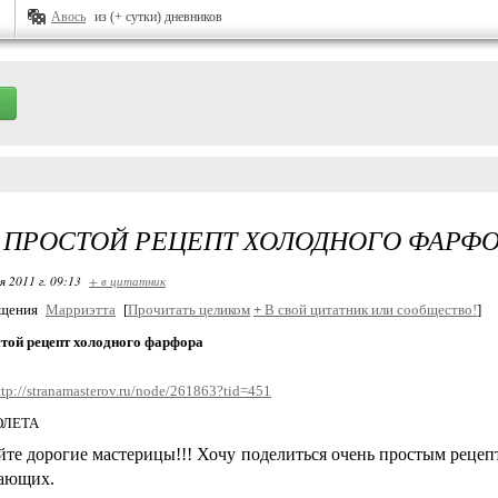
Авось
из (+ сутки) дневников
ПРОСТОЙ РЕЦЕПТ ХОЛОДНОГО ФАРФ
я 2011 г. 09:13
+ в цитатник
бщения
Марриэтта
[
Прочитать целиком
+
В свой цитатник или сообщество!
]
той рецепт холодного фарфора
ttp://stranamasterov.ru/node/261863?tid=451
ОЛЕТА
йте дорогие мастерицы!!! Хочу поделиться очень простым рецеп
нающих.