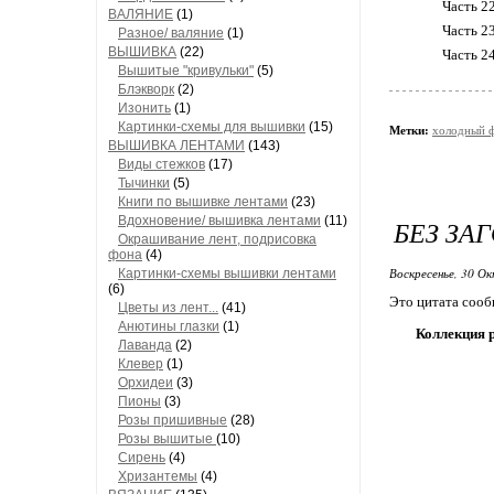
Часть 2
ВАЛЯНИЕ
(1)
Часть 2
Разное/ валяние
(1)
ВЫШИВКА
(22)
Часть 2
Вышитые "кривульки"
(5)
Блэкворк
(2)
Изонить
(1)
Картинки-схемы для вышивки
(15)
Метки:
холодный 
ВЫШИВКА ЛЕНТАМИ
(143)
Виды стежков
(17)
Тычинки
(5)
Книги по вышивке лентами
(23)
Вдохновение/ вышивка лентами
(11)
БЕЗ ЗА
Окрашивание лент, подрисовка
фона
(4)
Воскресенье, 30 Ок
Картинки-схемы вышивки лентами
(6)
Это цитата соо
Цветы из лент...
(41)
Анютины глазки
(1)
Коллекция р
Лаванда
(2)
Клевер
(1)
Орхидеи
(3)
Пионы
(3)
Розы пришивные
(28)
Розы вышитые
(10)
Сирень
(4)
Хризантемы
(4)