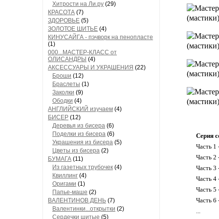
Хитрости на Ли.ру
(29)
КРАСОТА
(7)
ЗДОРОВЬЕ
(5)
ЗОЛОТОЕ ШИТЬЕ
(4)
КИНУСАЙГА - пэчворк на пенопласте
(1)
000...МАСТЕР-КЛАСС от
ОЛИСАНДРЫ
(4)
АКСЕССУАРЫ И УКРАШЕНИЯ
(22)
Броши
(12)
Браслеты
(1)
Заколки
(9)
Ободки
(4)
АНГЛИЙСКИЙ изучаем
(4)
БИСЕР
(12)
Деревья из бисера
(6)
Поделки из бисера
(6)
Серия с
Украшения из бисера
(5)
Часть 1 
Цветы из бисера
(2)
Часть 2 
БУМАГА
(11)
Из газетных трубочек
(4)
Часть 3 
Квиллинг
(4)
Часть 4
Оригами
(1)
Часть 5 
Папье-маше
(2)
Часть 6 
ВАЛЕНТИНОВ ДЕНЬ
(7)
Валентинки...открытки
(2)
...
Сердечки шитые
(5)