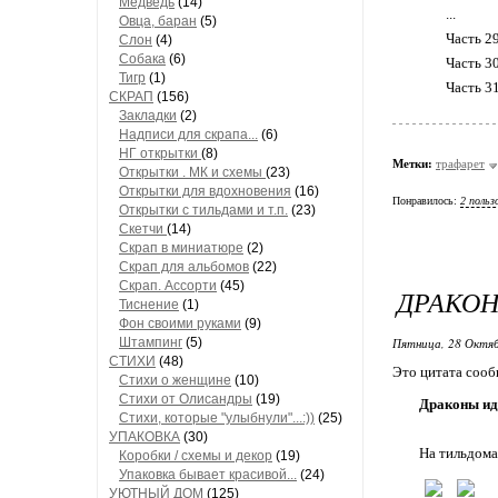
Медведь
(14)
...
Овца, баран
(5)
Часть 2
Слон
(4)
Собака
(6)
Часть 3
Тигр
(1)
Часть 3
СКРАП
(156)
Закладки
(2)
Надписи для скрапа...
(6)
НГ открытки
(8)
Метки:
трафарет
Открытки . МК и схемы
(23)
Открытки для вдохновения
(16)
Понравилось:
2 польз
Открытки с тильдами и т.п.
(23)
Скетчи
(14)
Скрап в миниатюре
(2)
Скрап для альбомов
(22)
Скрап. Ассорти
(45)
ДРАКОН
Тиснение
(1)
Фон своими руками
(9)
Штампинг
(5)
Пятница, 28 Октяб
СТИХИ
(48)
Это цитата соо
Стихи о женщине
(10)
Стихи от Олисандры
(19)
Драконы ид
Стихи, которые "улыбнули"...:))
(25)
УПАКОВКА
(30)
На тильдома
Коробки / схемы и декор
(19)
Упаковка бывает красивой...
(24)
УЮТНЫЙ ДОМ
(125)