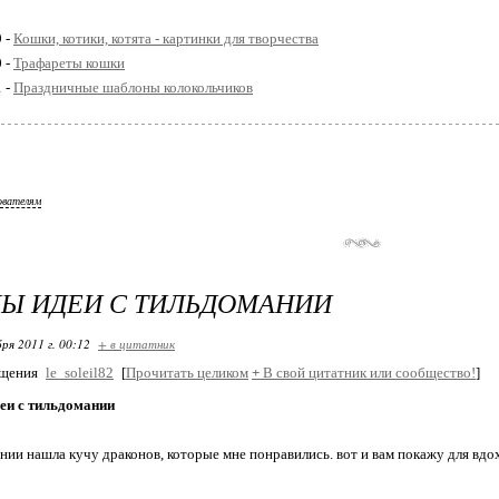
9 -
Кошки, котики, котята - картинки для творчества
0 -
Трафареты кошки
1 -
Праздничные шаблоны колокольчиков
ователям
Ы ИДЕИ С ТИЛЬДОМАНИИ
ря 2011 г. 00:12
+ в цитатник
бщения
le_soleil82
[
Прочитать целиком
+
В свой цитатник или сообщество!
]
еи с тильдомании
нии нашла кучу драконов, которые мне понравились. вот и вам покажу для вдо