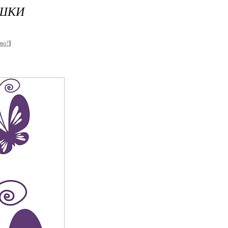
ОШКИ
во!
]