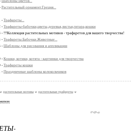
-
Шаблоны цветов...
-
Растительный орнамент.Греция...
1 -
Трафареты...
2 -
Трафареты-бабочки,цветы,деревья,листья,гитара,кошки
3 - !!!Коллекция растительных мотивов - трафаретов для вашего творчества!
4 -
Трафареты.Бабочки.Животные...
5 -
Шаблоны для рисования и аппликации
9 -
Кошки, котики, котята - картинки для творчества
0 -
Трафареты кошки
1 -
Праздничные шаблоны колокольчиков
растительные мотивы
растительные трафареты
ователю
ЕТЫ-