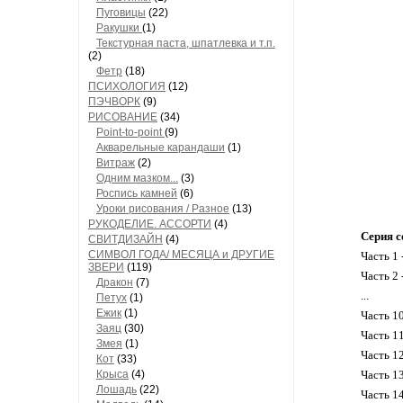
Пуговицы
(22)
Ракушки
(1)
Текстурная паста, шпатлевка и т.п.
(2)
Фетр
(18)
ПСИХОЛОГИЯ
(12)
ПЭЧВОРК
(9)
РИСОВАНИЕ
(34)
Point-to-point
(9)
Акварельные карандаши
(1)
Витраж
(2)
Одним мазком...
(3)
Роспись камней
(6)
Уроки рисования / Разное
(13)
РУКОДЕЛИЕ. АССОРТИ
(4)
Серия с
СВИТДИЗАЙН
(4)
СИМВОЛ ГОДА/ МЕСЯЦА и ДРУГИЕ
Часть 1 
ЗВЕРИ
(119)
Часть 2 
Дракон
(7)
...
Петух
(1)
Ежик
(1)
Часть 1
Заяц
(30)
Часть 1
Змея
(1)
Часть 1
Кот
(33)
Крыса
(4)
Часть 1
Лошадь
(22)
Часть 1