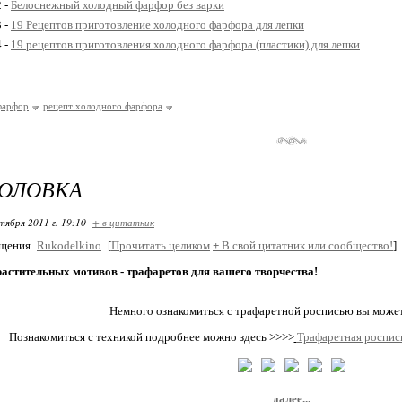
2 -
Белоснежный холодный фарфор без варки
3 -
19 Рецептов приготовление холодного фарфора для лепки
4 -
19 рецептов приготовления холодного фарфора (пластики) для лепки
фарфор
рецепт холодного фарфора
ГОЛОВКА
тября 2011 г. 19:10
+ в цитатник
бщения
Rukodelkino
[
Прочитать целиком
+
В свой цитатник или сообщество!
]
астительных мотивов - трафаретов для вашего творчества!
Немного ознакомиться с трафаретной росписью вы може
Познакомиться с техникой подробнее можно здесь >>>>
Трафаретная роспись
далее...