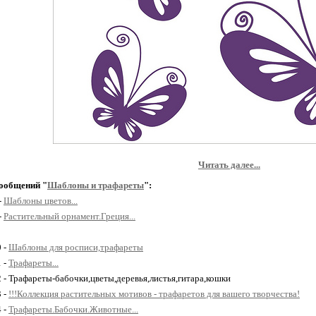
Читать далее...
ообщений "
Шаблоны и трафареты
":
-
Шаблоны цветов...
-
Растительный орнамент.Греция...
0 -
Шаблоны для росписи,трафареты
1 -
Трафареты...
2 - Трафареты-бабочки,цветы,деревья,листья,гитара,кошки
3 -
!!!Коллекция растительных мотивов - трафаретов для вашего творчества!
4 -
Трафареты.Бабочки.Животные...