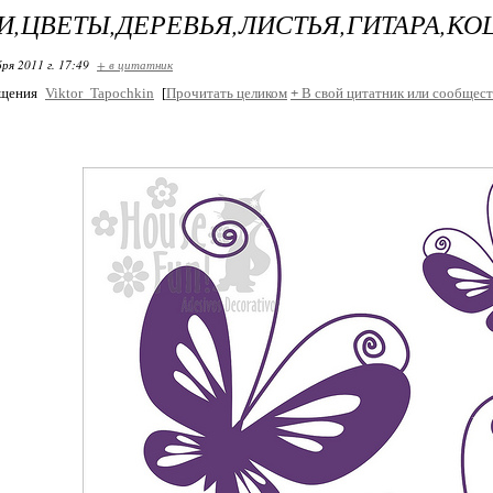
И,ЦВЕТЫ,ДЕРЕВЬЯ,ЛИСТЬЯ,ГИТАРА,К
ря 2011 г. 17:49
+ в цитатник
бщения
Viktor_Tapochkin
[
Прочитать целиком
+
В свой цитатник или сообщест