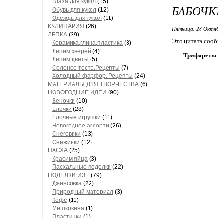
Глаза для кукол
(15)
БАБОЧК
Обувь для кукол
(12)
Одежда для кукол
(11)
КУЛИНАРИЯ
(26)
Пятница, 28 Октяб
ЛЕПКА
(39)
Это цитата соо
Керамика,глина,пластика
(3)
Лепим зверей
(4)
Трафареты
Лепим цветы
(5)
Соленое тесто.Рецепты
(7)
Холодный фарфор. Рецепты
(24)
МАТЕРИАЛЫ ДЛЯ ТВОРЧЕСТВА
(6)
НОВОГОДНИЕ ИДЕИ
(90)
Веночки
(10)
Елочки
(28)
Елочные игрушки
(11)
Новогоднее ассорти
(26)
Снеговики
(13)
Снежинки
(12)
ПАСХА
(25)
Красим яйца
(3)
Пасхальные поделки
(22)
ПОДЕЛКИ ИЗ...
(79)
Джинсовка
(22)
Природный материал
(3)
Кофе
(11)
Мешковина
(1)
Пластинки
(1)