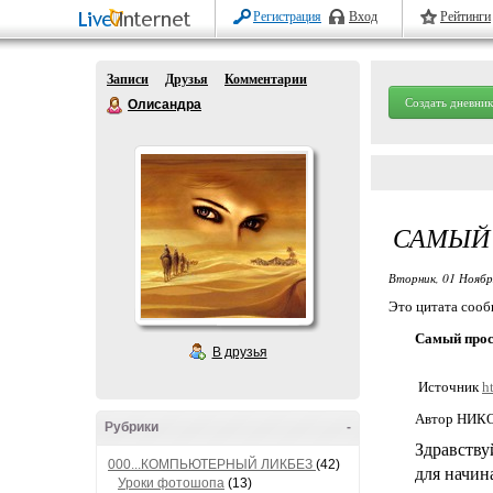
Регистрация
Вход
Рейтинги
Записи
Друзья
Комментарии
Создать дневник
Олисандра
САМЫЙ 
Вторник, 01 Ноябр
Это цитата соо
Самый прос
В друзья
Источник
h
Автор НИК
Рубрики
-
Здравству
000...КОМПЬЮТЕРНЫЙ ЛИКБЕЗ
(42)
для начи
Уроки фотошопа
(13)