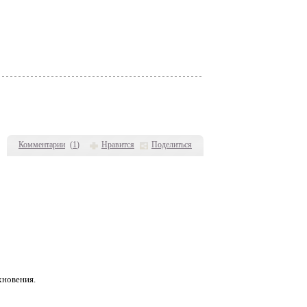
Комментарии
(
1
)
Нравится
Поделиться
хновения.