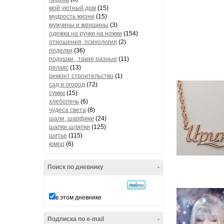
мой уютный дом
(15)
мудрость жизни
(15)
мужчины и женщины
(3)
одежка на ручки на ножки
(154)
отношения, психология
(2)
поделки
(36)
подушки , такие разные
(11)
релакс
(13)
ремонт строительство
(1)
сад и огород
(72)
сумки
(15)
хлебопечь
(6)
чудеса света
(8)
шали, шарфики
(24)
шапки шляпки
(125)
шитье
(115)
юмор
(6)
Поиск по дневнику
-
в этом дневнике
Подписка по e-mail
-