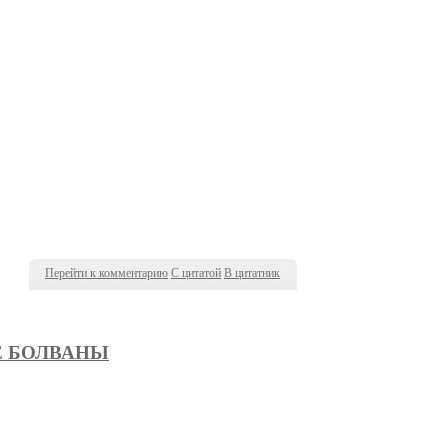
Перейти к комментарию
С цитатой
В цитатник
Е БОЛВАНЫ