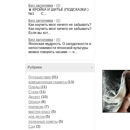
Без заголовка
-
(0)
♛ КРОЙКА И ШИТЬЁ (ПОДСКАЗКИ )
№1 С...
Без заголовка
-
(0)
Как научить мозг ничего не забывать?
Как научить мозг ничего не забывать?
Если вы хот...
Без заголовка
-
(0)
Японская мудрость. О загадочности и
непостижимости японской культуры
можно говорить часами — н...
Рубрики
-
Путешествия
(31)
компьютерная грамота
(13)
Пледы
(11)
Стихи
(11)
Десерт
(10)
Огород
(8)
прически
(7)
мастер-класс
(5)
для деток
(5)
полезные советы
(5)
Сад
(3)