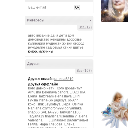
Интересы
-
Все (17)
авто
вязание
дача
дети
дом
домоводство
женщины
здоровье
кулинария
мудрости жизни
огород
рукоделие
сад
семья
стихи
шитье
юмор. мужчины
Друзья
-
Все (167)
Друзья онлайн
галина5819
Друзья оффлайн
Кого давно нет?
Кого добавить?
Arnusha
Belenaya
candra
EFACHKA
Elena_laitdream
elenaslava
Ellini
Fyksia
Irisha-SR
jagusya
Jo-Ann
koko_shik
Leykoteya
Liepa_Osinka
Naniana
oxymoron999
polyaninka
snap66
SVETA-290
Tanyusha100
Tatyana19
tinarisha
tusendria
v_alena
Valentina___L
Zinaida-k
Валентина-л
Гелла_Чара
Глебова_Елена