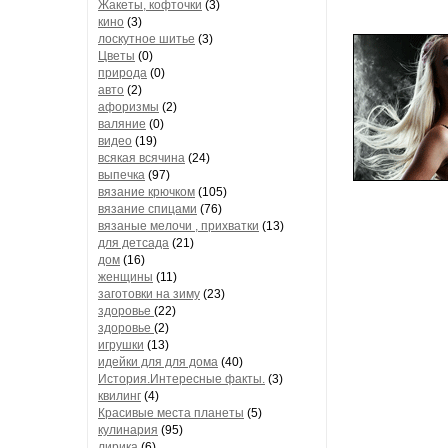
Жакеты, кофточки
(3)
кино
(3)
лоскутное шитье
(3)
Цветы
(0)
природа
(0)
авто
(2)
афоризмы
(2)
валяние
(0)
видео
(19)
всякая всячина
(24)
выпечка
(97)
вязание крючком
(105)
вязание спицами
(76)
вязаные мелочи , прихватки
(13)
для детсада
(21)
дом
(16)
женщины
(11)
заготовки на зиму
(23)
здоровье
(22)
здоровье
(2)
игрушки
(13)
идейки для для дома
(40)
История.Интересные факты.
(3)
квилинг
(4)
Красивые места планеты
(5)
кулинария
(95)
лирика
(6)