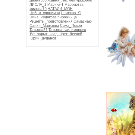
Даяна500
Жанна_Лях
ЛеМурка0808
ЛИОЛА_1
Марика-1
Марриэтта
милена70
НАТАЛИ_МОН
Небом_хранимая
Неженка_Я
Нина_Рудакова
пирожница
Рецепты_приготовления
Самазнаю
Сания_Магизова
Сима_Пекер
Татьяна57
Татьяна_Филимонова
Тут_зарыт_клад
Шрек_Лесной
Юрий_Дуданов