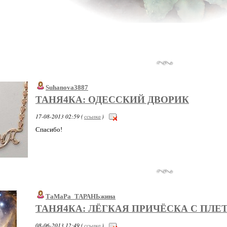
Suhanova3887
ТАНЯ4КА: ОДЕССКИЙ ДВОРИК
17-08-2013 02:59 (
ссылка
)
Спасибо!
ТаМаРа_ТАРАНЬжина
ТАНЯ4КА: ЛЁГКАЯ ПРИЧЁСКА С ПЛЕ
08-06-2013 12:49 (
ссылка
)