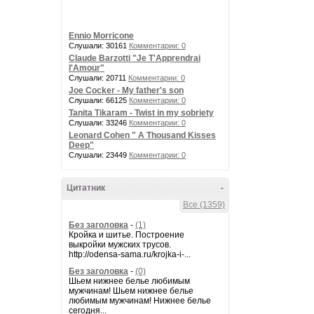
Ennio Morricone
Слушали: 30161
Комментарии: 0
Claude Barzotti "Je T'Apprendrai
l'Amour"
Слушали: 20711
Комментарии: 0
Joe Cocker - My father's son
Слушали: 66125
Комментарии: 0
Tanita Tikaram - Twist in my sobriety
Слушали: 33246
Комментарии: 0
Leonard Cohen " A Thousand Kisses
Deep"
Слушали: 23449
Комментарии: 0
Цитатник
-
Все (1359)
Без заголовка
-
(1)
Кройка и шитье. Построение
выкройки мужских трусов.
http://odensa-sama.ru/krojka-i-...
Без заголовка
-
(0)
Шьем нижнее белье любимым
мужчинам! Шьем нижнее белье
любимым мужчинам! Нижнее белье
сегодня...