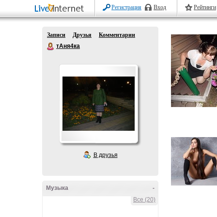
Регистрация
Вход
Рейтинги
Записи
Друзья
Комментарии
тАня4ка
В друзья
Музыка
-
Все (20)