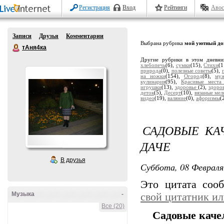
Регистрация
Вход
Рейтинги
Авос
Записи
Друзья
Комментарии
Выбрана рубрика
мой уютный д
тАня4ка
Другие рубрики в этом дневн
хлебопечь
(6),
сумки
(15),
Стихи
(1
природа
(0),
полезные советы
(5),
на ножки
(154),
Огород
(8),
му
кулинария
(95),
Красивые места
игрушки
(13),
здоровье
(2),
здоро
деток
(5),
Десерт
(10),
вязаные мел
видео
(19),
валяние
(0),
афоризмы
(
САДОВЫЕ КАЧ
ДАЧЕ
В друзья
Суббота, 08 Февраля
Это цитата со
Музыка
-
свой цитатник и
Все (20)
Садовые качел