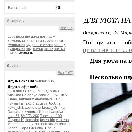
ДЛЯ УЮТА НА
Интересы
-
Все (17)
Воскресенье, 24 Март
авто
вязание
дача
дети
дом
домоводство
женщины
здоровье
Это цитата соо
кулинария
мудрости жизни
огород
цитатник или со
рукоделие
сад
семья
стихи
шитье
юмор. мужчины
Для уюта на 
Друзья
-
Все (167)
Несколько ид
Друзья онлайн
галина5819
Друзья оффлайн
Кого давно нет?
Кого добавить?
Arnusha
Belenaya
candra
EFACHKA
Elena_laitdream
elenaslava
Ellini
Fyksia
Irisha-SR
jagusya
Jo-Ann
koko_shik
Leykoteya
Liepa_Osinka
Naniana
oxymoron999
polyaninka
snap66
SVETA-290
Tanyusha100
Tatyana19
tinarisha
tusendria
v_alena
Valentina___L
Zinaida-k
Валентина-л
Гелла_Чара
Глебова_Елена