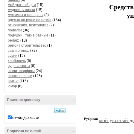
мой уютный дом
(15)
Средств
мудрость жизни
(15)
ун
мужчины и женщины
(3)
одежка на ручки на ножки
(154)
отношения, психология
(2)
поделки
(36)
подушки , такие разные
(11)
релакс
(13)
ремонт строительство
(1)
сад и огород
(72)
сумки
(15)
хлебопечь
(6)
чудеса света
(8)
шали, шарфики
(24)
шапки шляпки
(125)
шитье
(115)
юмор
(6)
Поиск по дневнику
-
в этом дневнике
Рубрики:
мой уютный д
Подписка по e-mail
-