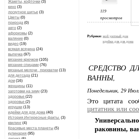
Жакеты, кофточки
(3)
кино
(3)
119
лоскутное шитье
(3)
Цветы
(0)
просмотров
природа
(0)
авто
(2)
афоризмы
(2)
Рубрики:
мой уютный дом
валяние
(0)
идейки для для дома
видео
(19)
всякая всячина
(24)
выпечка
(97)
вязание крючком
(105)
СРЕДСТВО Д
вязание спицами
(76)
вязаные мелочи , прихватки
(13)
ВАННЫ,
для детсада
(21)
дом
(16)
женщины
(11)
Понедельник, 29 Июля
заготовки на зиму
(23)
здоровье
(22)
Это цитата со
здоровье
(2)
игрушки
(13)
цитатник или со
идейки для для дома
(40)
История.Интересные факты.
(3)
Универсально
квилинг
(4)
раковины, ва
Красивые места планеты
(5)
кулинария
(95)
лирика
(6)