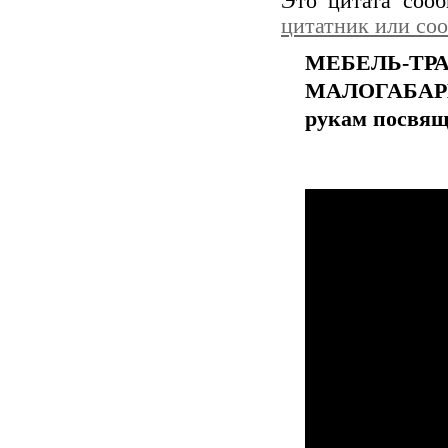
Это цитата соо
цитатник или со
МЕБЕЛЬ-ТР
МАЛОГАБАР
рукам посвяща