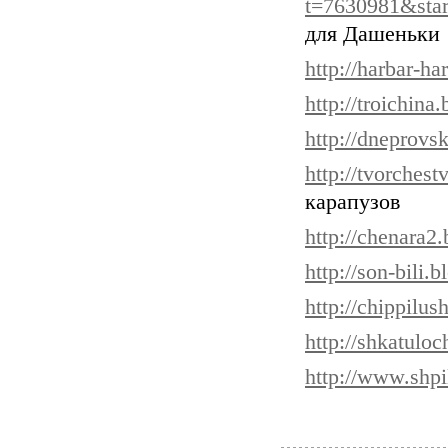
t=7630981&sta
для Дашеньки
http://harbar-ha
http://troichina
http://dneprovs
http://tvorchest
карапузов
http://chenara2
http://son-bili.
http://chippilus
http://shkatulo
http://www.shpi