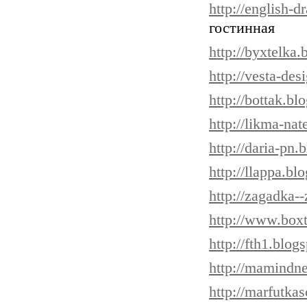
http://english-
гостинная
http://byxtelka
http://vesta-de
http://bottak.bl
http://likma-nat
http://daria-pn.
http://llappa.bl
http://zagadka-
http://www.boxt
http://fth1.blog
http://mamindn
http://marfutka