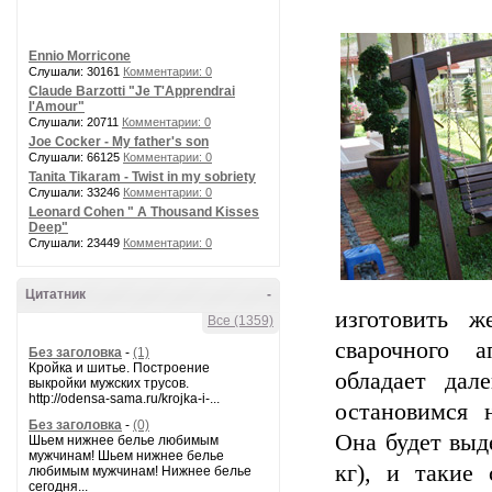
Ennio Morricone
Слушали: 30161
Комментарии: 0
Claude Barzotti "Je T'Apprendrai
l'Amour"
Слушали: 20711
Комментарии: 0
Joe Cocker - My father's son
Слушали: 66125
Комментарии: 0
Tanita Tikaram - Twist in my sobriety
Слушали: 33246
Комментарии: 0
Leonard Cohen " A Thousand Kisses
Deep"
Слушали: 23449
Комментарии: 0
Цитатник
-
изготовить 
Все (1359)
сварочного 
Без заголовка
-
(1)
Кройка и шитье. Построение
обладает дал
выкройки мужских трусов.
http://odensa-sama.ru/krojka-i-...
остановимся 
Без заголовка
-
(0)
Она будет выд
Шьем нижнее белье любимым
мужчинам! Шьем нижнее белье
кг), и такие
любимым мужчинам! Нижнее белье
сегодня...