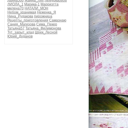
Даяна500
Жанна_Лях
ЛеМурка0808
ЛИОЛА_1
Марика-1
Марриэтта
милена70
НАТАЛИ_МОН
Небом_хранимая
Неженка_Я
Нина_Рудакова
пирожница
Рецепты_приготовления
Самазнаю
Сания_Магизова
Сима_Пекер
Татьяна57
Татьяна_Филимонова
Тут_зарыт_клад
Шрек_Лесной
Юрий_Дуданов