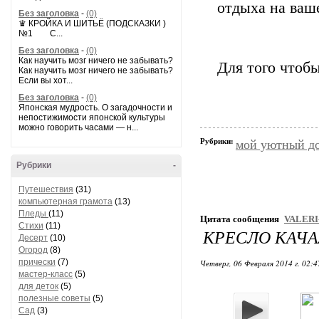
отдыха на ваш
Без заголовка
-
(0)
♛ КРОЙКА И ШИТЬЁ (ПОДСКАЗКИ )
№1 С...
Без заголовка
-
(0)
Как научить мозг ничего не забывать?
Для того чтобы
Как научить мозг ничего не забывать?
Если вы хот...
Без заголовка
-
(0)
Японская мудрость. О загадочности и
непостижимости японской культуры
можно говорить часами — н...
Рубрики:
мой уютный д
Рубрики
-
Путешествия
(31)
компьютерная грамота
(13)
Пледы
(11)
Цитата сообщения
VALERI
Стихи
(11)
КРЕСЛО КАЧАЛ
Десерт
(10)
Огород
(8)
прически
(7)
Четверг, 06 Февраля 2014 г. 02:
мастер-класс
(5)
для деток
(5)
полезные советы
(5)
Сад
(3)