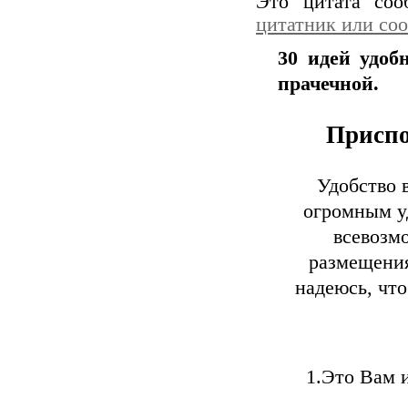
Это цитата со
цитатник или со
30 идей удоб
прачечной.
Приспо
Удобство 
огромным у
всевозм
размещения
надеюсь, что
1.Это Вам и