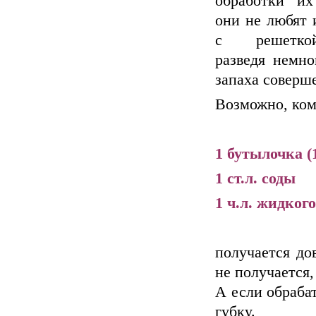
обработки их
они не любят 
с решетко
разведя немно
запаха соверше
Возможно, кому
1 бутылочка (
1 ст.л. соды
1 ч.л. жидког
получается до
не получается,
А если обраба
губку.