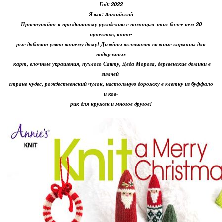
Год: 2022
Язык: aнглийский
Приступайте к праздничному рукоделию с помощью этих более чем 20
проектов, кото-
рые добавят уюта вашему дому! Дизайны включают вязаные карманы для
подарочных
карт, елочные украшения, пухлого Санту, Деда Мороза, деревенские домики в
зимней
стране чудес, рождественский чулок, настольную дорожку в клетку из буффало
и
ков-
рик
для кружек и многое другое!