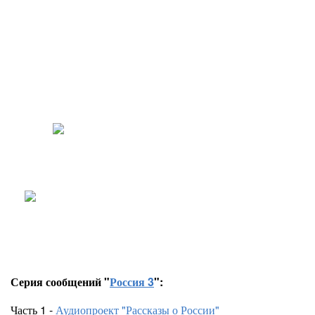
Люди, разве вы еще не поняли?
Ведь война уже пришла в наш дом.
Нацизм воскрес,
и нечисть руки подняла,
Схороненная предками с трудом.
Серия сообщений "
Россия 3
":
Часть 1 -
Аудиопроект "Рассказы о России"